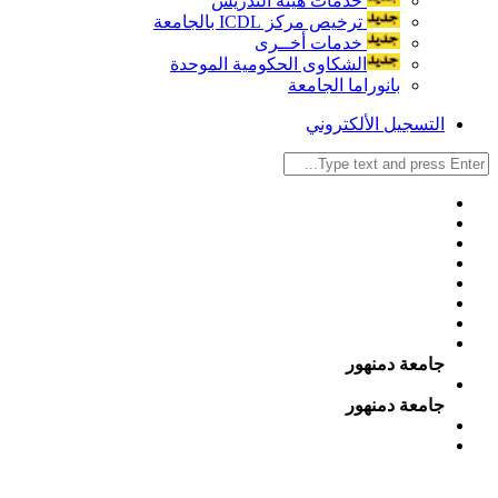
خدمات هيئة التدريس
ترخيص مركز ICDL بالجامعة
خدمات أخــرى
الشكاوى الحكومية الموحدة
بانوراما الجامعة
التسجيل الألكتروني
جامعة دمنهور
جامعة دمنهور