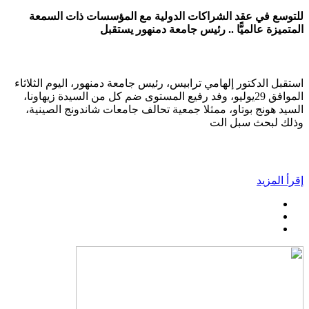
للتوسع في عقد الشراكات الدولية مع المؤسسات ذات السمعة
المتميزة عالميًّا .. رئيس جامعة دمنهور يستقبل
استقبل الدكتور إلهامي ترابيس، رئيس جامعة دمنهور، اليوم الثلاثاء
الموافق 29يوليو، وفد رفيع المستوى ضم كل من السيدة زيهاونا،
السيد هونج بوتاو، ممثلا جمعية تحالف جامعات شاندونج الصينية،
وذلك لبحث سبل الت
إقرأ المزيد