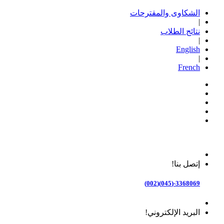
الشكاوى والمقترحات
|
نتائج الطلاب
|
English
|
French
إتصل بنا!
3368069-(045)(002)
البريد الإلكتروني!