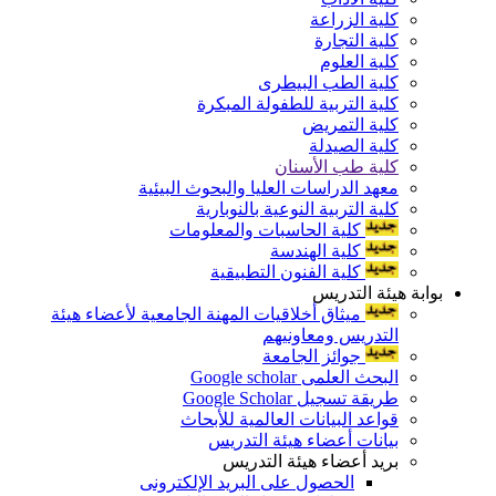
كلية الزراعة
كلية التجارة
كلية العلوم
كلية الطب البيطرى
كلية التربية للطفولة المبكرة
كلية التمريض
كلية الصيدلة
كلية طب الأسنان
معهد الدراسات العليا والبحوث البيئية
كلية التربية النوعية بالنوبارية
كلية الحاسبات والمعلومات
كلية الهندسة
كلية الفنون التطبيقية
بوابة هيئة التدريس
ميثاق أخلاقيات المهنة الجامعية لأعضاء هيئة
التدريس ومعاونيهم
جوائز الجامعة
البحث العلمى Google scholar
طريقة تسجيل Google Scholar
قواعد البيانات العالمية للأبحاث
بيانات أعضاء هيئة التدريس
بريد أعضاء هيئة التدريس
الحصول على البريد الإلكترونى