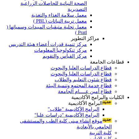
الصحة النباتية للحاصلات الزراعية
التصديرية
معمل سلامة الغذاء والتغذية
معمل تربية النباتات (PBL )
معمل تحلية متبقيات المبيدات وسمياتها (
Pratl )
مراكز التطوير
مركز تنمية قدرات أعضاء هيئة التدريس
مركز تنكولوجيا المعلومات
مركز القياس والتقويم
قطاعات الجامعة
قطاع الدراسات العليا والبحوث
قطاع الدراسات العليا والبحوث
قطاع شئون التعليم والطلاب
قطاع خدمة المجتمع وتنمية البيئة
قطاع أمين عــــام الجامعة
الكليات والبرامج الأكاديمية
البرامج الأكاديمية
البرامج الأكاديمية "طلاب"
البرامج الأكاديمية "دراسات عليا"
موقع إنشاء مبنى كلية الطب والمستشفى
الجامعي بالأبعادية
كلية التربية
كلية الاداب