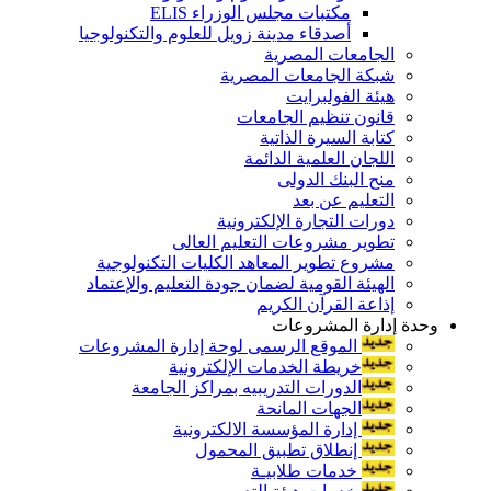
مكتبات مجلس الوزراء ELIS
أصدقاء مدينة زويل للعلوم والتكنولوجيا
الجامعات المصرية
شبكة الجامعات المصرية
هيئة الفولبرايت
قانون تنظيم الجامعات
كتابة السيرة الذاتية
اللجان العلمية الدائمة
منح البنك الدولى
التعليم عن بعد
دورات التجارة الإلكترونية
تطوير مشروعات التعليم العالى
مشروع تطوير المعاهد الكليات التكنولوجية
الهيئة القومية لضمان جودة التعليم والإعتماد
إذاعة القرآن الكريم
وحدة إدارة المشروعات
الموقع الرسمى لوحة إدارة المشروعات
خريطة الخدمات الإلكترونية
الدورات التدريبيه بمراكز الجامعة
الجهات المانحة
إدارة المؤسسة الالكترونية
إنطلاق تطبيق المحمول
خدمات طلابيـة