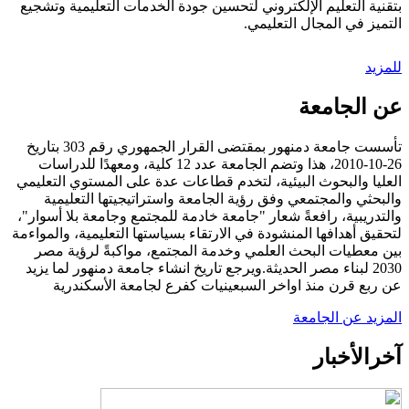
بتقنية التعليم الإلكتروني لتحسين جودة الخدمات التعليمية وتشجيع
التميز في المجال التعليمي.
للمزيد
عن الجامعة
تأسست جامعة دمنهور بمقتضى القرار الجمهوري رقم 303 بتاريخ
26-10-2010، هذا وتضم الجامعة عدد 12 كلية، ومعهدًا للدراسات
العليا والبحوث البيئية، لتخدم قطاعات عدة على المستوي التعليمي
والبحثي والمجتمعي وفق رؤية الجامعة واستراتيجيتها التعليمية
والتدريبية، رافعةً شعار "جامعة خادمة للمجتمع وجامعة بلا أسوار"،
لتحقيق أهدافها المنشودة في الارتقاء بسياستها التعليمية، والمواءمة
بين معطيات البحث العلمي وخدمة المجتمع، مواكبةً لرؤية مصر
2030 لبناء مصر الحديثة.ويرجع تاريخ انشاء جامعة دمنهور لما يزيد
عن ربع قرن منذ اواخر السبعينيات كفرع لجامعة الأسكندرية
المزيد عن الجامعة
آخر
الأخبار