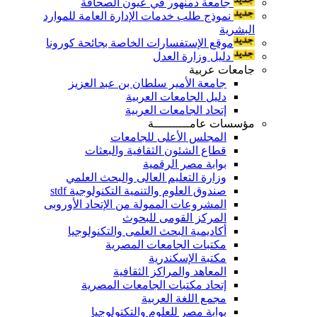
جامعة دمنهور في عيون الصحافة
نموذج طلب خدمات الإدارة العامة للموارد
البشرية
موقع الإستفسارات الخاصة بجائحة كورونا
دليل وزارة العدل
جامعات عربية
جامعة الأمير سلطان بن عبد العزيز
دليل الجامعات العربية
إتحاد الجامعات العربية
مؤسسات عامــــــــــة
المجلس الأعلى للجامعات
قطاع الشئون الثقافية والبعثات
بوابة مصر الرقمية
وزارة التعليم العالى والبحث العلمي
صندوق العلوم والتنمية التكنولوجية stdf
المشروعات الممولة من الإتحاد الأوروبى
المركز القومى للبحوث
أكاديمية البحث العلمى والتكنولوجيا
مكتبات الجامعات المصرية
مكتبة الإسكندرية
المعاهد والمراكز الثقافية
إتحاد مكتبات الجامعات المصرية
مجمع اللغة العربية
بوابة مصر للعلوم والتكتولوجيا