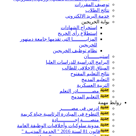
توصيف المقررات
نتائج الطلاب
خدمة البريد الالكترونى
بوابة الخريجين
إستخراج الشهادات
إستطلاع رأى الخريج
المزايـــــــــا التى تقدمها جامعة دمنهور
للخريجين
نظام توظيف الخريجين
إستبيـــــــان
البرامج الدراسية للدراسات العليا
الميثاق الاخلاقى للطالب
نتائج التعليم المفتوح
التعليم المدمج
التربية العسكرية
مصـــــــــادر التعلم
التعليم المدمج
روابط مهمة
إدرس فى مصــــــر
التطوع فى المبادرة الرئاسية حياة كريمة
منصـــــة إجـــــــــــادة
مدونة سلوكيات وأخلاقيات الوظيفة العامة
قانون 81 لسنة 2016 " الخدمة المدنيــة "