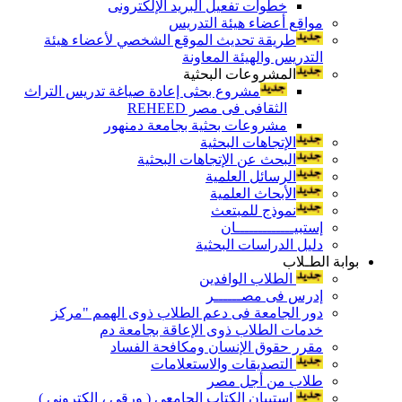
خطوات تفعيل البريد الإلكترونى
مواقع أعضاء هيئة التدريس
طريقة تحديث الموقع الشخصي لأعضاء هيئة
التدريس والهيئة المعاونة
المشروعات البحثية
مشروع بحثى إعادة صياغة تدريس التراث
الثقافى فى مصر REHEED
مشروعات بحثية بجامعة دمنهور
الإتجاهات البحثية
البحث عن الإتجاهات البحثية
الرسائل العلمية
الأبحاث العلمية
نموذج للمبتعث
إستبيـــــــــــــان
دليل الدراسات البحثية
بوابة الطـلاب
الطلاب الوافدين
إدرس فى مصــــــر
دور الجامعة فى دعم الطلاب ذوى الهمم "مركز
خدمات الطلاب ذوى الإعاقة بجامعة دم
مقرر حقوق الإنسان ومكافحة الفساد
التصديقات والاستعلامات
طلاب من أجل مصر
إستبيان الكتاب الجامعي ( ورقي ، إلكتروني )