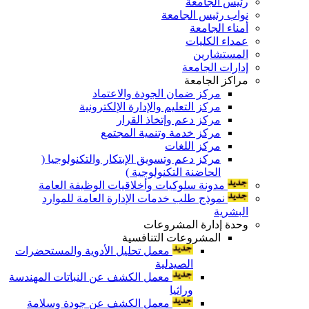
رئيس الجامعة
نواب رئيس الجامعة
أمناء الجامعة
عمداء الكليات
المستشارين
إدارات الجامعة
مراكز الجامعة
مركز ضمان الجودة والاعتماد
مركز التعليم والإدارة الإلكترونية
مركز دعم وإتخاذ القرار
مركز خدمة وتنمية المجتمع
مركز اللغات
مركز دعم وتسويق الإبتكار والتكنولوجيا (
الحاضنة التكنولوجية )
مدونة سلوكيات وأخلاقيات الوظيفة العامة
نموذج طلب خدمات الإدارة العامة للموارد
البشرية
وحدة إدارة المشروعات
المشروعات التنافسية
معمل تحليل الأدوية والمستحضرات
الصيدلية
معمل الكشف عن النباتات المهندسة
وراثيا
معمل الكشف عن جودة وسلامة