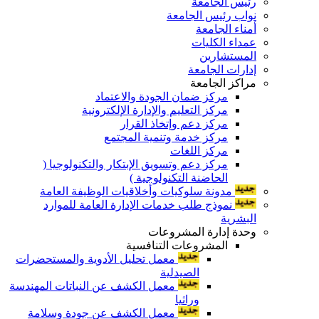
رئيس الجامعة
نواب رئيس الجامعة
أمناء الجامعة
عمداء الكليات
المستشارين
إدارات الجامعة
مراكز الجامعة
مركز ضمان الجودة والاعتماد
مركز التعليم والإدارة الإلكترونية
مركز دعم وإتخاذ القرار
مركز خدمة وتنمية المجتمع
مركز اللغات
مركز دعم وتسويق الإبتكار والتكنولوجيا (
الحاضنة التكنولوجية )
مدونة سلوكيات وأخلاقيات الوظيفة العامة
نموذج طلب خدمات الإدارة العامة للموارد
البشرية
وحدة إدارة المشروعات
المشروعات التنافسية
معمل تحليل الأدوية والمستحضرات
الصيدلية
معمل الكشف عن النباتات المهندسة
وراثيا
معمل الكشف عن جودة وسلامة