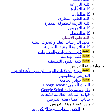
كلية الزراعة
كلية التجارة
كلية العلوم
كلية الطب البيطرى
كلية التربية للطفولة المبكرة
كلية التمريض
كلية الصيدلة
كلية طب الأسنان
معهد الدراسات العليا والبحوث البيئية
كلية التربية النوعية بالنوبارية
كلية الحاسبات والمعلومات
كلية الهندسة
كلية الفنون التطبيقية
بوابة هيئة التدريس
ميثاق أخلاقيات المهنة الجامعية لأعضاء هيئة
التدريس ومعاونيهم
جوائز الجامعة
البحث العلمى Google scholar
طريقة تسجيل Google Scholar
قواعد البيانات العالمية للأبحاث
بيانات أعضاء هيئة التدريس
بريد أعضاء هيئة التدريس
الحصول على البريد الإلكترونى