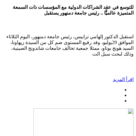
للتوسع في عقد الشراكات الدولية مع المؤسسات ذات السمعة
المتميزة عالميًّا .. رئيس جامعة دمنهور يستقبل
استقبل الدكتور إلهامي ترابيس، رئيس جامعة دمنهور، اليوم الثلاثاء
الموافق 29يوليو، وفد رفيع المستوى ضم كل من السيدة زيهاونا،
السيد هونج بوتاو، ممثلا جمعية تحالف جامعات شاندونج الصينية،
وذلك لبحث سبل الت
إقرأ المزيد