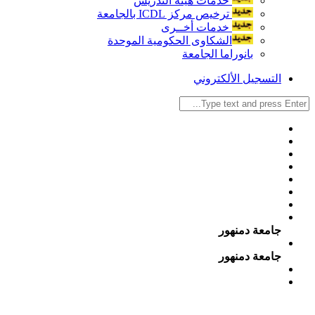
خدمات هيئة التدريس
ترخيص مركز ICDL بالجامعة
خدمات أخــرى
الشكاوى الحكومية الموحدة
بانوراما الجامعة
التسجيل الألكتروني
جامعة دمنهور
جامعة دمنهور