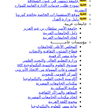
جامعة دمنهور في عيون الصحافة
نموذج طلب خدمات الإدارة العامة للموارد
البشرية
موقع الإستفسارات الخاصة بجائحة كورونا
دليل وزارة العدل
جامعات عربية
جامعة الأمير سلطان بن عبد العزيز
دليل الجامعات العربية
إتحاد الجامعات العربية
مؤسسات عامــــــــــة
المجلس الأعلى للجامعات
قطاع الشئون الثقافية والبعثات
بوابة مصر الرقمية
وزارة التعليم العالى والبحث العلمي
صندوق العلوم والتنمية التكنولوجية stdf
المشروعات الممولة من الإتحاد الأوروبى
المركز القومى للبحوث
أكاديمية البحث العلمى والتكنولوجيا
مكتبات الجامعات المصرية
مكتبة الإسكندرية
المعاهد والمراكز الثقافية
إتحاد مكتبات الجامعات المصرية
مجمع اللغة العربية
بوابة مصر للعلوم والتكتولوجيا