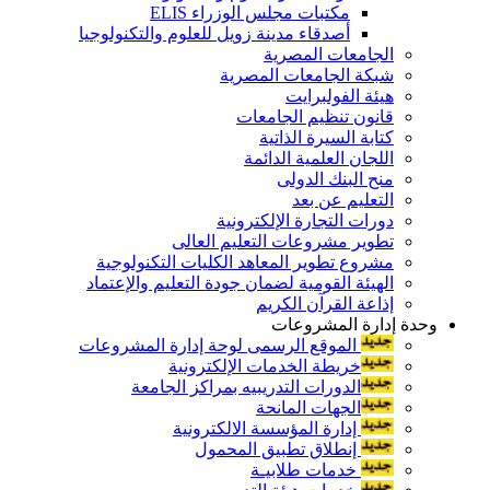
مكتبات مجلس الوزراء ELIS
أصدقاء مدينة زويل للعلوم والتكنولوجيا
الجامعات المصرية
شبكة الجامعات المصرية
هيئة الفولبرايت
قانون تنظيم الجامعات
كتابة السيرة الذاتية
اللجان العلمية الدائمة
منح البنك الدولى
التعليم عن بعد
دورات التجارة الإلكترونية
تطوير مشروعات التعليم العالى
مشروع تطوير المعاهد الكليات التكنولوجية
الهيئة القومية لضمان جودة التعليم والإعتماد
إذاعة القرآن الكريم
وحدة إدارة المشروعات
الموقع الرسمى لوحة إدارة المشروعات
خريطة الخدمات الإلكترونية
الدورات التدريبيه بمراكز الجامعة
الجهات المانحة
إدارة المؤسسة الالكترونية
إنطلاق تطبيق المحمول
خدمات طلابيـة