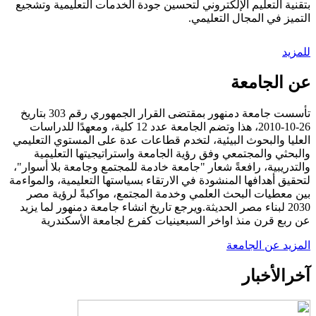
بتقنية التعليم الإلكتروني لتحسين جودة الخدمات التعليمية وتشجيع
التميز في المجال التعليمي.
للمزيد
عن الجامعة
تأسست جامعة دمنهور بمقتضى القرار الجمهوري رقم 303 بتاريخ
26-10-2010، هذا وتضم الجامعة عدد 12 كلية، ومعهدًا للدراسات
العليا والبحوث البيئية، لتخدم قطاعات عدة على المستوي التعليمي
والبحثي والمجتمعي وفق رؤية الجامعة واستراتيجيتها التعليمية
والتدريبية، رافعةً شعار "جامعة خادمة للمجتمع وجامعة بلا أسوار"،
لتحقيق أهدافها المنشودة في الارتقاء بسياستها التعليمية، والمواءمة
بين معطيات البحث العلمي وخدمة المجتمع، مواكبةً لرؤية مصر
2030 لبناء مصر الحديثة.ويرجع تاريخ انشاء جامعة دمنهور لما يزيد
عن ربع قرن منذ اواخر السبعينيات كفرع لجامعة الأسكندرية
المزيد عن الجامعة
آخر
الأخبار