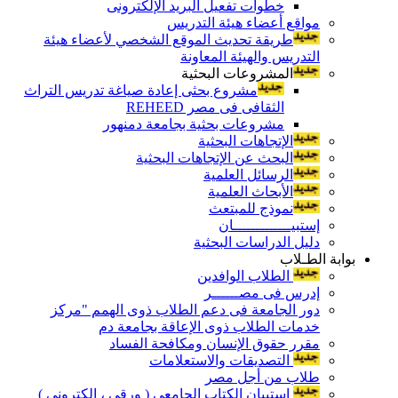
خطوات تفعيل البريد الإلكترونى
مواقع أعضاء هيئة التدريس
طريقة تحديث الموقع الشخصي لأعضاء هيئة
التدريس والهيئة المعاونة
المشروعات البحثية
مشروع بحثى إعادة صياغة تدريس التراث
الثقافى فى مصر REHEED
مشروعات بحثية بجامعة دمنهور
الإتجاهات البحثية
البحث عن الإتجاهات البحثية
الرسائل العلمية
الأبحاث العلمية
نموذج للمبتعث
إستبيـــــــــــــان
دليل الدراسات البحثية
بوابة الطـلاب
الطلاب الوافدين
إدرس فى مصــــــر
دور الجامعة فى دعم الطلاب ذوى الهمم "مركز
خدمات الطلاب ذوى الإعاقة بجامعة دم
مقرر حقوق الإنسان ومكافحة الفساد
التصديقات والاستعلامات
طلاب من أجل مصر
إستبيان الكتاب الجامعي ( ورقي ، إلكتروني )