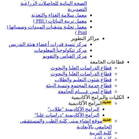
الصحة النباتية للحاصلات الزراعية
التصديرية
معمل سلامة الغذاء والتغذية
معمل تربية النباتات (PBL )
معمل تحلية متبقيات المبيدات وسمياتها (
Pratl )
مراكز التطوير
مركز تنمية قدرات أعضاء هيئة التدريس
مركز تنكولوجيا المعلومات
مركز القياس والتقويم
قطاعات الجامعة
قطاع الدراسات العليا والبحوث
قطاع الدراسات العليا والبحوث
قطاع شئون التعليم والطلاب
قطاع خدمة المجتمع وتنمية البيئة
قطاع أمين عــــام الجامعة
الكليات والبرامج الأكاديمية
البرامج الأكاديمية
البرامج الأكاديمية "طلاب"
البرامج الأكاديمية "دراسات عليا"
موقع إنشاء مبنى كلية الطب والمستشفى
الجامعي بالأبعادية
كلية التربية
كلية الاداب