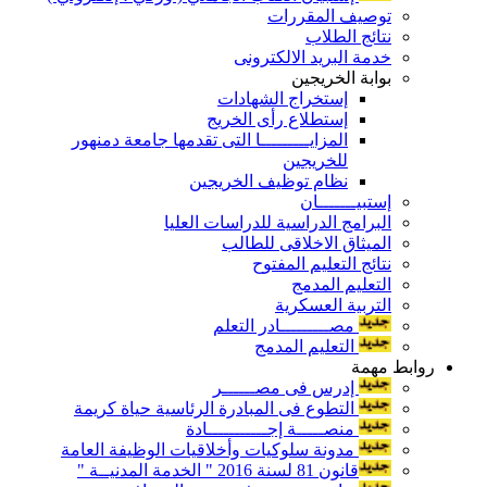
توصيف المقررات
نتائج الطلاب
خدمة البريد الالكترونى
بوابة الخريجين
إستخراج الشهادات
إستطلاع رأى الخريج
المزايـــــــــا التى تقدمها جامعة دمنهور
للخريجين
نظام توظيف الخريجين
إستبيـــــــان
البرامج الدراسية للدراسات العليا
الميثاق الاخلاقى للطالب
نتائج التعليم المفتوح
التعليم المدمج
التربية العسكرية
مصـــــــــادر التعلم
التعليم المدمج
روابط مهمة
إدرس فى مصــــــر
التطوع فى المبادرة الرئاسية حياة كريمة
منصـــــة إجـــــــــــادة
مدونة سلوكيات وأخلاقيات الوظيفة العامة
قانون 81 لسنة 2016 " الخدمة المدنيــة "