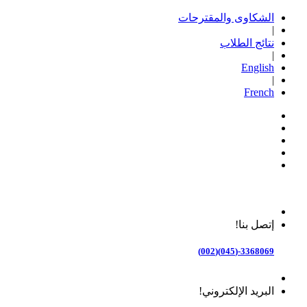
الشكاوى والمقترحات
|
نتائج الطلاب
|
English
|
French
إتصل بنا!
3368069-(045)(002)
البريد الإلكتروني!