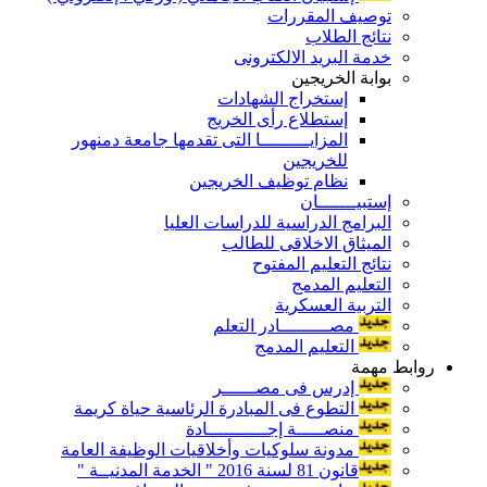
توصيف المقررات
نتائج الطلاب
خدمة البريد الالكترونى
بوابة الخريجين
إستخراج الشهادات
إستطلاع رأى الخريج
المزايـــــــــا التى تقدمها جامعة دمنهور
للخريجين
نظام توظيف الخريجين
إستبيـــــــان
البرامج الدراسية للدراسات العليا
الميثاق الاخلاقى للطالب
نتائج التعليم المفتوح
التعليم المدمج
التربية العسكرية
مصـــــــــادر التعلم
التعليم المدمج
روابط مهمة
إدرس فى مصــــــر
التطوع فى المبادرة الرئاسية حياة كريمة
منصـــــة إجـــــــــــادة
مدونة سلوكيات وأخلاقيات الوظيفة العامة
قانون 81 لسنة 2016 " الخدمة المدنيــة "