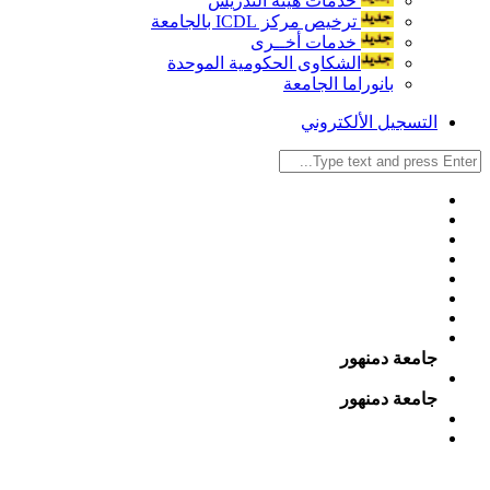
خدمات هيئة التدريس
ترخيص مركز ICDL بالجامعة
خدمات أخــرى
الشكاوى الحكومية الموحدة
بانوراما الجامعة
التسجيل الألكتروني
جامعة دمنهور
جامعة دمنهور