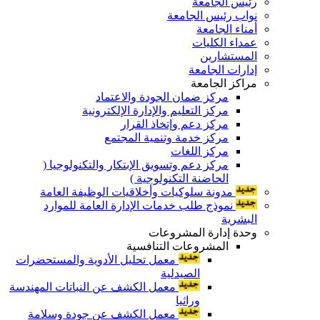
رئيس الجامعة
نواب رئيس الجامعة
أمناء الجامعة
عمداء الكليات
المستشارين
إدارات الجامعة
مراكز الجامعة
مركز ضمان الجودة والاعتماد
مركز التعليم والإدارة الإلكترونية
مركز دعم وإتخاذ القرار
مركز خدمة وتنمية المجتمع
مركز اللغات
مركز دعم وتسويق الإبتكار والتكنولوجيا (
الحاضنة التكنولوجية )
مدونة سلوكيات وأخلاقيات الوظيفة العامة
نموذج طلب خدمات الإدارة العامة للموارد
البشرية
وحدة إدارة المشروعات
المشروعات التنافسية
معمل تحليل الأدوية والمستحضرات
الصيدلية
معمل الكشف عن النباتات المهندسة
وراثيا
معمل الكشف عن جودة وسلامة