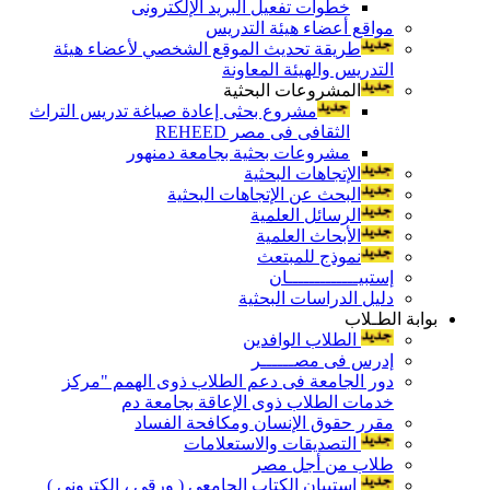
خطوات تفعيل البريد الإلكترونى
مواقع أعضاء هيئة التدريس
طريقة تحديث الموقع الشخصي لأعضاء هيئة
التدريس والهيئة المعاونة
المشروعات البحثية
مشروع بحثى إعادة صياغة تدريس التراث
الثقافى فى مصر REHEED
مشروعات بحثية بجامعة دمنهور
الإتجاهات البحثية
البحث عن الإتجاهات البحثية
الرسائل العلمية
الأبحاث العلمية
نموذج للمبتعث
إستبيـــــــــــــان
دليل الدراسات البحثية
بوابة الطـلاب
الطلاب الوافدين
إدرس فى مصــــــر
دور الجامعة فى دعم الطلاب ذوى الهمم "مركز
خدمات الطلاب ذوى الإعاقة بجامعة دم
مقرر حقوق الإنسان ومكافحة الفساد
التصديقات والاستعلامات
طلاب من أجل مصر
إستبيان الكتاب الجامعي ( ورقي ، إلكتروني )