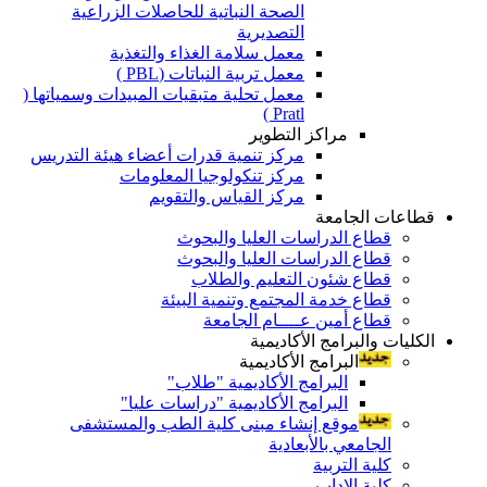
الصحة النباتية للحاصلات الزراعية
التصديرية
معمل سلامة الغذاء والتغذية
معمل تربية النباتات (PBL )
معمل تحلية متبقيات المبيدات وسمياتها (
Pratl )
مراكز التطوير
مركز تنمية قدرات أعضاء هيئة التدريس
مركز تنكولوجيا المعلومات
مركز القياس والتقويم
قطاعات الجامعة
قطاع الدراسات العليا والبحوث
قطاع الدراسات العليا والبحوث
قطاع شئون التعليم والطلاب
قطاع خدمة المجتمع وتنمية البيئة
قطاع أمين عــــام الجامعة
الكليات والبرامج الأكاديمية
البرامج الأكاديمية
البرامج الأكاديمية "طلاب"
البرامج الأكاديمية "دراسات عليا"
موقع إنشاء مبنى كلية الطب والمستشفى
الجامعي بالأبعادية
كلية التربية
كلية الاداب