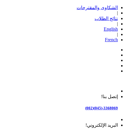
الشكاوى والمقترحات
|
نتائج الطلاب
|
English
|
French
إتصل بنا!
3368069-(045)(002)
البريد الإلكتروني!