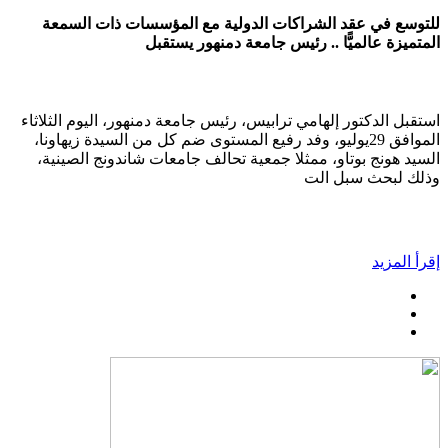
للتوسع في عقد الشراكات الدولية مع المؤسسات ذات السمعة
المتميزة عالميًّا .. رئيس جامعة دمنهور يستقبل
استقبل الدكتور إلهامي ترابيس، رئيس جامعة دمنهور، اليوم الثلاثاء
الموافق 29يوليو، وفد رفيع المستوى ضم كل من السيدة زيهاونا،
السيد هونج بوتاو، ممثلا جمعية تحالف جامعات شاندونج الصينية،
وذلك لبحث سبل الت
إقرأ المزيد