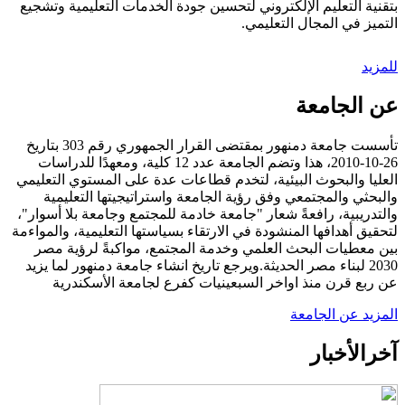
بتقنية التعليم الإلكتروني لتحسين جودة الخدمات التعليمية وتشجيع
التميز في المجال التعليمي.
للمزيد
عن الجامعة
تأسست جامعة دمنهور بمقتضى القرار الجمهوري رقم 303 بتاريخ
26-10-2010، هذا وتضم الجامعة عدد 12 كلية، ومعهدًا للدراسات
العليا والبحوث البيئية، لتخدم قطاعات عدة على المستوي التعليمي
والبحثي والمجتمعي وفق رؤية الجامعة واستراتيجيتها التعليمية
والتدريبية، رافعةً شعار "جامعة خادمة للمجتمع وجامعة بلا أسوار"،
لتحقيق أهدافها المنشودة في الارتقاء بسياستها التعليمية، والمواءمة
بين معطيات البحث العلمي وخدمة المجتمع، مواكبةً لرؤية مصر
2030 لبناء مصر الحديثة.ويرجع تاريخ انشاء جامعة دمنهور لما يزيد
عن ربع قرن منذ اواخر السبعينيات كفرع لجامعة الأسكندرية
المزيد عن الجامعة
آخر
الأخبار