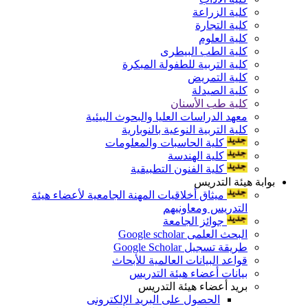
كلية الزراعة
كلية التجارة
كلية العلوم
كلية الطب البيطرى
كلية التربية للطفولة المبكرة
كلية التمريض
كلية الصيدلة
كلية طب الأسنان
معهد الدراسات العليا والبحوث البيئية
كلية التربية النوعية بالنوبارية
كلية الحاسبات والمعلومات
كلية الهندسة
كلية الفنون التطبيقية
بوابة هيئة التدريس
ميثاق أخلاقيات المهنة الجامعية لأعضاء هيئة
التدريس ومعاونيهم
جوائز الجامعة
البحث العلمى Google scholar
طريقة تسجيل Google Scholar
قواعد البيانات العالمية للأبحاث
بيانات أعضاء هيئة التدريس
بريد أعضاء هيئة التدريس
الحصول على البريد الإلكترونى