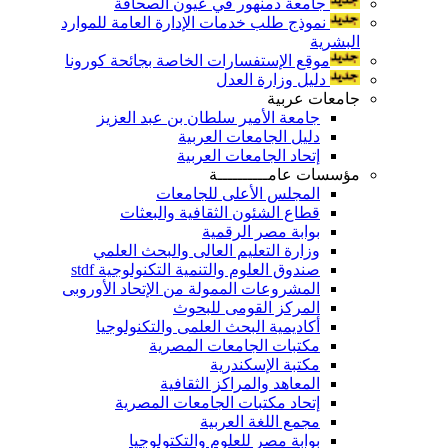
جامعة دمنهور في عيون الصحافة
نموذج طلب خدمات الإدارة العامة للموارد
البشرية
موقع الإستفسارات الخاصة بجائحة كورونا
دليل وزارة العدل
جامعات عربية
جامعة الأمير سلطان بن عبد العزيز
دليل الجامعات العربية
إتحاد الجامعات العربية
مؤسسات عامــــــــــة
المجلس الأعلى للجامعات
قطاع الشئون الثقافية والبعثات
بوابة مصر الرقمية
وزارة التعليم العالى والبحث العلمي
صندوق العلوم والتنمية التكنولوجية stdf
المشروعات الممولة من الإتحاد الأوروبى
المركز القومى للبحوث
أكاديمية البحث العلمى والتكنولوجيا
مكتبات الجامعات المصرية
مكتبة الإسكندرية
المعاهد والمراكز الثقافية
إتحاد مكتبات الجامعات المصرية
مجمع اللغة العربية
بوابة مصر للعلوم والتكتولوجيا