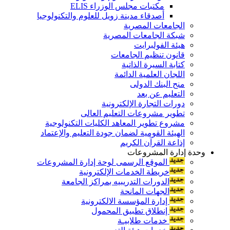
مكتبات مجلس الوزراء ELIS
أصدقاء مدينة زويل للعلوم والتكنولوجيا
الجامعات المصرية
شبكة الجامعات المصرية
هيئة الفولبرايت
قانون تنظيم الجامعات
كتابة السيرة الذاتية
اللجان العلمية الدائمة
منح البنك الدولى
التعليم عن بعد
دورات التجارة الإلكترونية
تطوير مشروعات التعليم العالى
مشروع تطوير المعاهد الكليات التكنولوجية
الهيئة القومية لضمان جودة التعليم والإعتماد
إذاعة القرآن الكريم
وحدة إدارة المشروعات
الموقع الرسمى لوحة إدارة المشروعات
خريطة الخدمات الإلكترونية
الدورات التدريبيه بمراكز الجامعة
الجهات المانحة
إدارة المؤسسة الالكترونية
إنطلاق تطبيق المحمول
خدمات طلابيـة