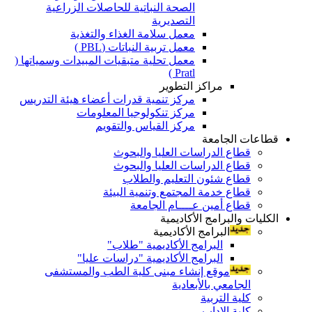
الصحة النباتية للحاصلات الزراعية
التصديرية
معمل سلامة الغذاء والتغذية
معمل تربية النباتات (PBL )
معمل تحلية متبقيات المبيدات وسمياتها (
Pratl )
مراكز التطوير
مركز تنمية قدرات أعضاء هيئة التدريس
مركز تنكولوجيا المعلومات
مركز القياس والتقويم
قطاعات الجامعة
قطاع الدراسات العليا والبحوث
قطاع الدراسات العليا والبحوث
قطاع شئون التعليم والطلاب
قطاع خدمة المجتمع وتنمية البيئة
قطاع أمين عــــام الجامعة
الكليات والبرامج الأكاديمية
البرامج الأكاديمية
البرامج الأكاديمية "طلاب"
البرامج الأكاديمية "دراسات عليا"
موقع إنشاء مبنى كلية الطب والمستشفى
الجامعي بالأبعادية
كلية التربية
كلية الاداب