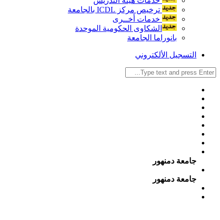
خدمات هيئة التدريس
ترخيص مركز ICDL بالجامعة
خدمات أخــرى
الشكاوى الحكومية الموحدة
بانوراما الجامعة
التسجيل الألكتروني
جامعة دمنهور
جامعة دمنهور