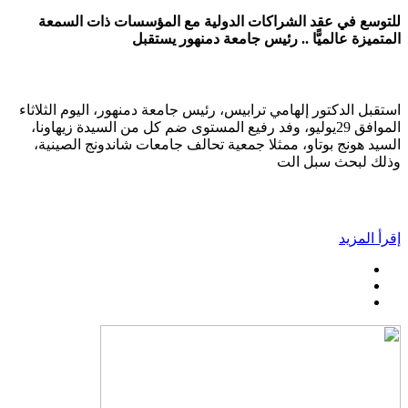
للتوسع في عقد الشراكات الدولية مع المؤسسات ذات السمعة
المتميزة عالميًّا .. رئيس جامعة دمنهور يستقبل
استقبل الدكتور إلهامي ترابيس، رئيس جامعة دمنهور، اليوم الثلاثاء
الموافق 29يوليو، وفد رفيع المستوى ضم كل من السيدة زيهاونا،
السيد هونج بوتاو، ممثلا جمعية تحالف جامعات شاندونج الصينية،
وذلك لبحث سبل الت
إقرأ المزيد