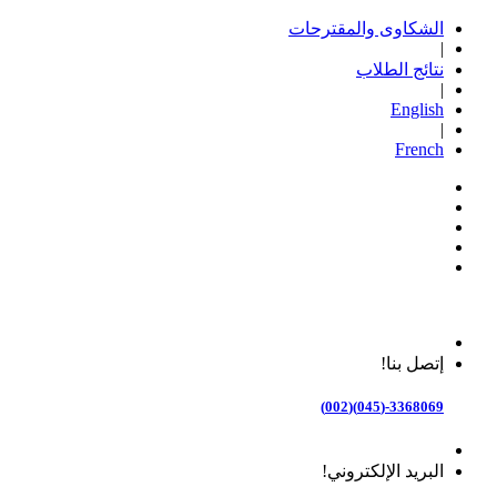
الشكاوى والمقترحات
|
نتائج الطلاب
|
English
|
French
إتصل بنا!
3368069-(045)(002)
البريد الإلكتروني!