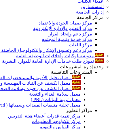
عمداء الكليات
المستشارين
إدارات الجامعة
مراكز الجامعة
مركز ضمان الجودة والاعتماد
مركز التعليم والإدارة الإلكترونية
مركز دعم وإتخاذ القرار
مركز خدمة وتنمية المجتمع
مركز اللغات
مركز دعم وتسويق الإبتكار والتكنولوجيا ( الحاضنة ا
مدونة سلوكيات وأخلاقيات الوظيفة العامة
نموذج طلب خدمات الإدارة العامة للموارد البشرية
وحدة إدارة المشروعات
المشروعات التنافسية
معمل تحليل الأدوية والمستحضرات الص
معمل الكشف عن النباتات المهندسة ورا
معمل الكشف عن جودة وسلامة الصحة الن
معمل سلامة الغذاء والتغذية
معمل تربية النباتات (PBL )
معمل تحلية متبقيات المبيدات وسمياتها ( Pratl )
مراكز التطوير
مركز تنمية قدرات أعضاء هيئة التدريس
مركز تنكولوجيا المعلومات
مركز القياس والتقويم