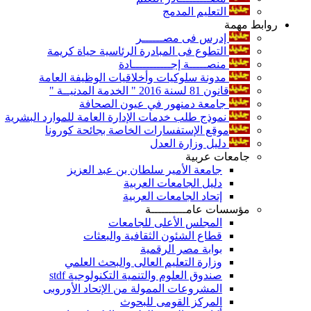
التعليم المدمج
روابط مهمة
إدرس فى مصــــــر
التطوع فى المبادرة الرئاسية حياة كريمة
منصـــــة إجـــــــــــادة
مدونة سلوكيات وأخلاقيات الوظيفة العامة
قانون 81 لسنة 2016 " الخدمة المدنيــة "
جامعة دمنهور في عيون الصحافة
نموذج طلب خدمات الإدارة العامة للموارد البشرية
موقع الإستفسارات الخاصة بجائحة كورونا
دليل وزارة العدل
جامعات عربية
جامعة الأمير سلطان بن عبد العزيز
دليل الجامعات العربية
إتحاد الجامعات العربية
مؤسسات عامــــــــــة
المجلس الأعلى للجامعات
قطاع الشئون الثقافية والبعثات
بوابة مصر الرقمية
وزارة التعليم العالى والبحث العلمي
صندوق العلوم والتنمية التكنولوجية stdf
المشروعات الممولة من الإتحاد الأوروبى
المركز القومى للبحوث