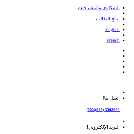
الشكاوى والمقترحات
|
نتائج الطلاب
|
English
|
French
إتصل بنا!
3368069-(045)(002)
البريد الإلكتروني!