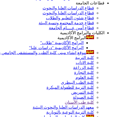
قطاعات الجامعة
قطاع الدراسات العليا والبحوث
قطاع الدراسات العليا والبحوث
قطاع شئون التعليم والطلاب
قطاع خدمة المجتمع وتنمية البيئة
قطاع أمين عــــام الجامعة
الكليات والبرامج الأكاديمية
البرامج الأكاديمية
البرامج الأكاديمية "طلاب"
البرامج الأكاديمية "دراسات عليا"
موقع إنشاء مبنى كلية الطب والمستشفى الجامعي بال
كلية التربية
كلية الاداب
كلية الزراعة
كلية التجارة
كلية العلوم
كلية الطب البيطرى
كلية التربية للطفولة المبكرة
كلية التمريض
كلية الصيدلة
كلية طب الأسنان
معهد الدراسات العليا والبحوث البيئية
كلية التربية النوعية بالنوبارية