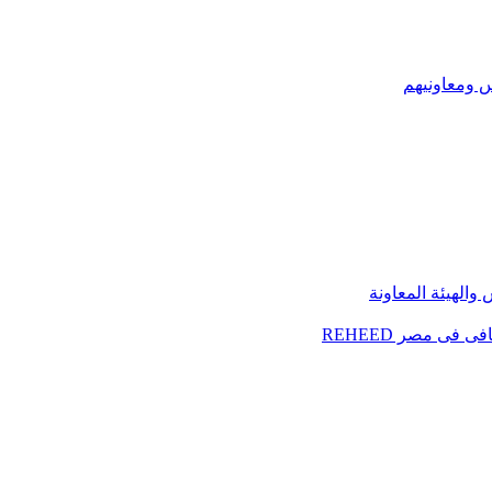
س ومعاونيهم
الهيئة المعاونة
فى مصر REHEED