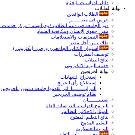
دليل الدراسات البحثية
بوابة الطـلاب
الطلاب الوافدين
إدرس فى مصــــــر
دور الجامعة فى دعم الطلاب ذوى الهمم "مركز خدمات ال
مقرر حقوق الإنسان ومكافحة الفساد
التصديقات والاستعلامات
طلاب من أجل مصر
إستبيان الكتاب الجامعي ( ورقي ، إلكتروني )
توصيف المقررات
نتائج الطلاب
خدمة البريد الالكترونى
بوابة الخريجين
إستخراج الشهادات
إستطلاع رأى الخريج
المزايـــــــــا التى تقدمها جامعة دمنهور للخريجين
نظام توظيف الخريجين
إستبيـــــــان
البرامج الدراسية للدراسات العليا
الميثاق الاخلاقى للطالب
نتائج التعليم المفتوح
التعليم المدمج
التربية العسكرية
مصـــــــــادر التعلم