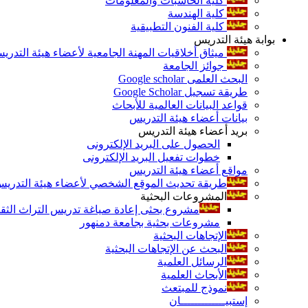
كلية الحاسبات والمعلومات
كلية الهندسة
كلية الفنون التطبيقية
بوابة هيئة التدريس
ميثاق أخلاقيات المهنة الجامعية لأعضاء هيئة التدري
جوائز الجامعة
البحث العلمى Google scholar
طريقة تسجيل Google Scholar
قواعد البيانات العالمية للأبحاث
بيانات أعضاء هيئة التدريس
بريد أعضاء هيئة التدريس
الحصول على البريد الإلكترونى
خطوات تفعيل البريد الإلكترونى
مواقع أعضاء هيئة التدريس
طريقة تحديث الموقع الشخصي لأعضاء هيئة التدريس و
المشروعات البحثية
مشروع بحثى إعادة صياغة تدريس التراث الثقافى 
مشروعات بحثية بجامعة دمنهور
الإتجاهات البحثية
البحث عن الإتجاهات البحثية
الرسائل العلمية
الأبحاث العلمية
نموذج للمبتعث
إستبيـــــــــــــان