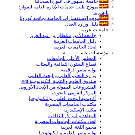
جامعة دمنهور في عيون الصحافة
نموذج طلب خدمات الإدارة العامة للموارد
البشرية
موقع الإستفسارات الخاصة بجائحة كورونا
دليل وزارة العدل
جامعات عربية
جامعة الأمير سلطان بن عبد العزيز
دليل الجامعات العربية
إتحاد الجامعات العربية
مؤسسات عامــــــــــة
المجلس الأعلى للجامعات
قطاع الشئون الثقافية والبعثات
بوابة مصر الرقمية
وزارة التعليم العالى والبحث العلمي
صندوق العلوم والتنمية التكنولوجية stdf
المشروعات الممولة من الإتحاد الأوروبى
المركز القومى للبحوث
أكاديمية البحث العلمى والتكنولوجيا
مكتبات الجامعات المصرية
مكتبة الإسكندرية
المعاهد والمراكز الثقافية
إتحاد مكتبات الجامعات المصرية
مجمع اللغة العربية
بوابة مصر للعلوم والتكتولوجيا