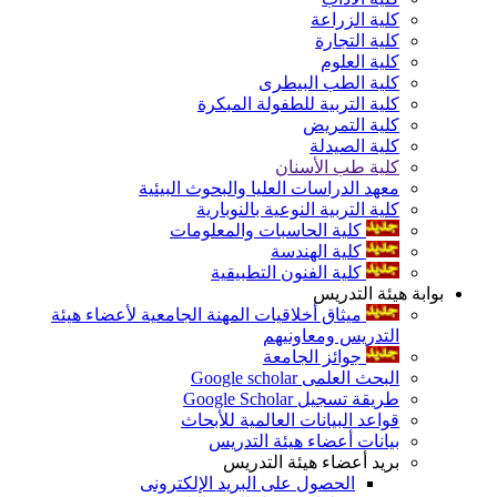
كلية الزراعة
كلية التجارة
كلية العلوم
كلية الطب البيطرى
كلية التربية للطفولة المبكرة
كلية التمريض
كلية الصيدلة
كلية طب الأسنان
معهد الدراسات العليا والبحوث البيئية
كلية التربية النوعية بالنوبارية
كلية الحاسبات والمعلومات
كلية الهندسة
كلية الفنون التطبيقية
بوابة هيئة التدريس
ميثاق أخلاقيات المهنة الجامعية لأعضاء هيئة
التدريس ومعاونيهم
جوائز الجامعة
البحث العلمى Google scholar
طريقة تسجيل Google Scholar
قواعد البيانات العالمية للأبحاث
بيانات أعضاء هيئة التدريس
بريد أعضاء هيئة التدريس
الحصول على البريد الإلكترونى