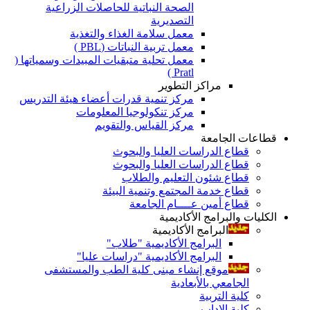
الصحة النباتية للحاصلات الزراعية
التصديرية
معمل سلامة الغذاء والتغذية
معمل تربية النباتات (PBL )
معمل تحلية متبقيات المبيدات وسمياتها (
Pratl )
مراكز التطوير
مركز تنمية قدرات أعضاء هيئة التدريس
مركز تنكولوجيا المعلومات
مركز القياس والتقويم
قطاعات الجامعة
قطاع الدراسات العليا والبحوث
قطاع الدراسات العليا والبحوث
قطاع شئون التعليم والطلاب
قطاع خدمة المجتمع وتنمية البيئة
قطاع أمين عــــام الجامعة
الكليات والبرامج الأكاديمية
البرامج الأكاديمية
البرامج الأكاديمية "طلاب"
البرامج الأكاديمية "دراسات عليا"
موقع إنشاء مبنى كلية الطب والمستشفى
الجامعي بالأبعادية
كلية التربية
كلية الاداب