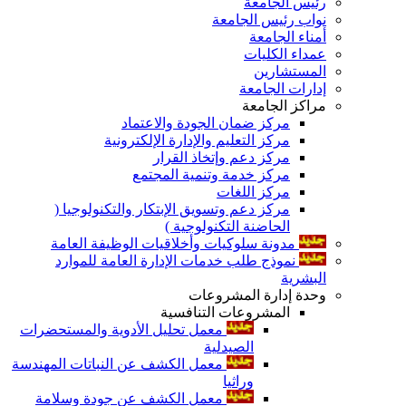
رئيس الجامعة
نواب رئيس الجامعة
أمناء الجامعة
عمداء الكليات
المستشارين
إدارات الجامعة
مراكز الجامعة
مركز ضمان الجودة والاعتماد
مركز التعليم والإدارة الإلكترونية
مركز دعم وإتخاذ القرار
مركز خدمة وتنمية المجتمع
مركز اللغات
مركز دعم وتسويق الإبتكار والتكنولوجيا (
الحاضنة التكنولوجية )
مدونة سلوكيات وأخلاقيات الوظيفة العامة
نموذج طلب خدمات الإدارة العامة للموارد
البشرية
وحدة إدارة المشروعات
المشروعات التنافسية
معمل تحليل الأدوية والمستحضرات
الصيدلية
معمل الكشف عن النباتات المهندسة
وراثيا
معمل الكشف عن جودة وسلامة