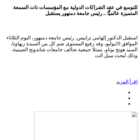
للتوسع في عقد الشراكات الدولية مع المؤسسات ذات السمعة
المتميزة عالميًّا .. رئيس جامعة دمنهور يستقبل
استقبل الدكتور إلهامي ترابيس، رئيس جامعة دمنهور، اليوم الثلاثاء
الموافق 29يوليو، وفد رفيع المستوى ضم كل من السيدة زيهاونا،
السيد هونج بوتاو، ممثلا جمعية تحالف جامعات شاندونج الصينية،
وذلك لبحث سبل الت
إقرأ المزيد