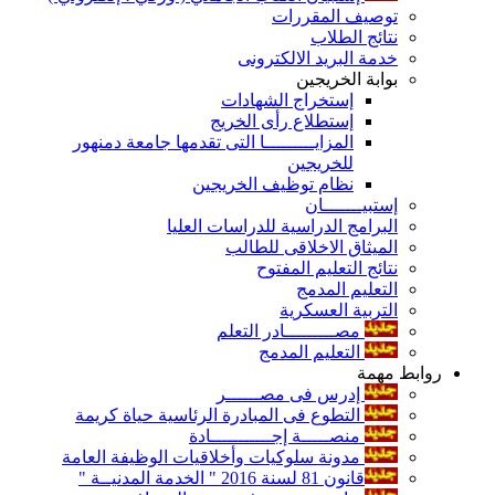
توصيف المقررات
نتائج الطلاب
خدمة البريد الالكترونى
بوابة الخريجين
إستخراج الشهادات
إستطلاع رأى الخريج
المزايـــــــــا التى تقدمها جامعة دمنهور
للخريجين
نظام توظيف الخريجين
إستبيـــــــان
البرامج الدراسية للدراسات العليا
الميثاق الاخلاقى للطالب
نتائج التعليم المفتوح
التعليم المدمج
التربية العسكرية
مصـــــــــادر التعلم
التعليم المدمج
روابط مهمة
إدرس فى مصــــــر
التطوع فى المبادرة الرئاسية حياة كريمة
منصـــــة إجـــــــــــادة
مدونة سلوكيات وأخلاقيات الوظيفة العامة
قانون 81 لسنة 2016 " الخدمة المدنيــة "