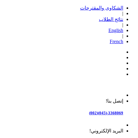
الشكاوى والمقترحات
|
نتائج الطلاب
|
English
|
French
إتصل بنا!
3368069-(045)(002)
البريد الإلكتروني!