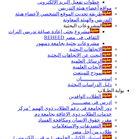
خطوات تفعيل البريد الإلكترونى
مواقع أعضاء هيئة التدريس
طريقة تحديث الموقع الشخصي لأعضاء هيئة
التدريس والهيئة المعاونة
المشروعات البحثية
مشروع بحثى إعادة صياغة تدريس التراث
الثقافى فى مصر REHEED
مشروعات بحثية بجامعة دمنهور
الإتجاهات البحثية
البحث عن الإتجاهات البحثية
الرسائل العلمية
الأبحاث العلمية
نموذج للمبتعث
إستبيـــــــــــــان
دليل الدراسات البحثية
بوابة الطـلاب
الطلاب الوافدين
إدرس فى مصــــــر
دور الجامعة فى دعم الطلاب ذوى الهمم "مركز
خدمات الطلاب ذوى الإعاقة بجامعة دم
مقرر حقوق الإنسان ومكافحة الفساد
التصديقات والاستعلامات
طلاب من أجل مصر
إستبيان الكتاب الجامعي ( ورقي ، إلكتروني )