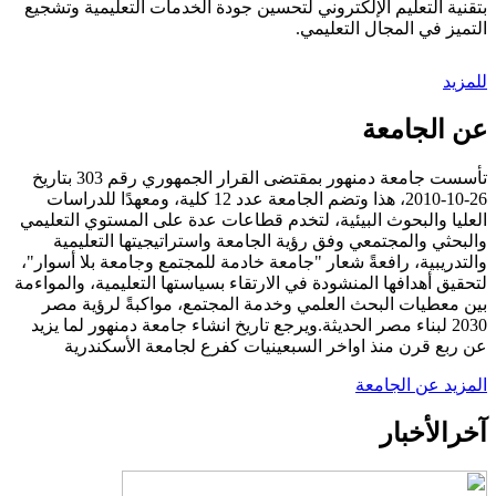
بتقنية التعليم الإلكتروني لتحسين جودة الخدمات التعليمية وتشجيع
التميز في المجال التعليمي.
للمزيد
عن الجامعة
تأسست جامعة دمنهور بمقتضى القرار الجمهوري رقم 303 بتاريخ
26-10-2010، هذا وتضم الجامعة عدد 12 كلية، ومعهدًا للدراسات
العليا والبحوث البيئية، لتخدم قطاعات عدة على المستوي التعليمي
والبحثي والمجتمعي وفق رؤية الجامعة واستراتيجيتها التعليمية
والتدريبية، رافعةً شعار "جامعة خادمة للمجتمع وجامعة بلا أسوار"،
لتحقيق أهدافها المنشودة في الارتقاء بسياستها التعليمية، والمواءمة
بين معطيات البحث العلمي وخدمة المجتمع، مواكبةً لرؤية مصر
2030 لبناء مصر الحديثة.ويرجع تاريخ انشاء جامعة دمنهور لما يزيد
عن ربع قرن منذ اواخر السبعينيات كفرع لجامعة الأسكندرية
المزيد عن الجامعة
آخر
الأخبار