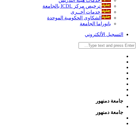
خدمات هيئة التدريس
ترخيص مركز ICDL بالجامعة
خدمات أخــرى
الشكاوى الحكومية الموحدة
بانوراما الجامعة
التسجيل الألكتروني
جامعة دمنهور
جامعة دمنهور