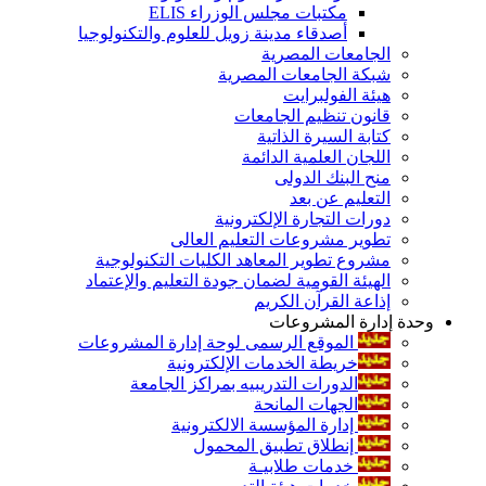
مكتبات مجلس الوزراء ELIS
أصدقاء مدينة زويل للعلوم والتكنولوجيا
الجامعات المصرية
شبكة الجامعات المصرية
هيئة الفولبرايت
قانون تنظيم الجامعات
كتابة السيرة الذاتية
اللجان العلمية الدائمة
منح البنك الدولى
التعليم عن بعد
دورات التجارة الإلكترونية
تطوير مشروعات التعليم العالى
مشروع تطوير المعاهد الكليات التكنولوجية
الهيئة القومية لضمان جودة التعليم والإعتماد
إذاعة القرآن الكريم
وحدة إدارة المشروعات
الموقع الرسمى لوحة إدارة المشروعات
خريطة الخدمات الإلكترونية
الدورات التدريبيه بمراكز الجامعة
الجهات المانحة
إدارة المؤسسة الالكترونية
إنطلاق تطبيق المحمول
خدمات طلابيـة