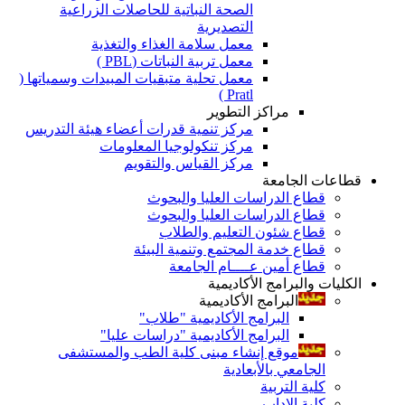
الصحة النباتية للحاصلات الزراعية
التصديرية
معمل سلامة الغذاء والتغذية
معمل تربية النباتات (PBL )
معمل تحلية متبقيات المبيدات وسمياتها (
Pratl )
مراكز التطوير
مركز تنمية قدرات أعضاء هيئة التدريس
مركز تنكولوجيا المعلومات
مركز القياس والتقويم
قطاعات الجامعة
قطاع الدراسات العليا والبحوث
قطاع الدراسات العليا والبحوث
قطاع شئون التعليم والطلاب
قطاع خدمة المجتمع وتنمية البيئة
قطاع أمين عــــام الجامعة
الكليات والبرامج الأكاديمية
البرامج الأكاديمية
البرامج الأكاديمية "طلاب"
البرامج الأكاديمية "دراسات عليا"
موقع إنشاء مبنى كلية الطب والمستشفى
الجامعي بالأبعادية
كلية التربية
كلية الاداب