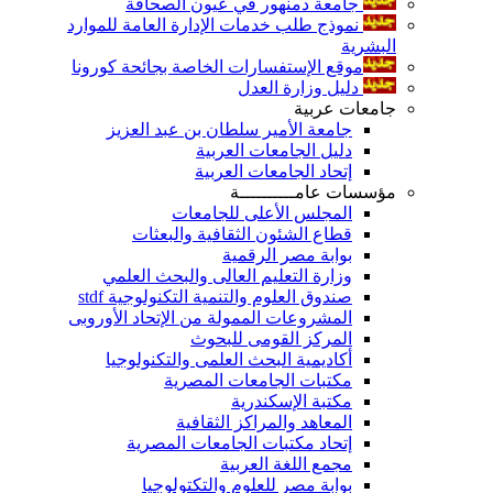
جامعة دمنهور في عيون الصحافة
نموذج طلب خدمات الإدارة العامة للموارد
البشرية
موقع الإستفسارات الخاصة بجائحة كورونا
دليل وزارة العدل
جامعات عربية
جامعة الأمير سلطان بن عبد العزيز
دليل الجامعات العربية
إتحاد الجامعات العربية
مؤسسات عامــــــــــة
المجلس الأعلى للجامعات
قطاع الشئون الثقافية والبعثات
بوابة مصر الرقمية
وزارة التعليم العالى والبحث العلمي
صندوق العلوم والتنمية التكنولوجية stdf
المشروعات الممولة من الإتحاد الأوروبى
المركز القومى للبحوث
أكاديمية البحث العلمى والتكنولوجيا
مكتبات الجامعات المصرية
مكتبة الإسكندرية
المعاهد والمراكز الثقافية
إتحاد مكتبات الجامعات المصرية
مجمع اللغة العربية
بوابة مصر للعلوم والتكتولوجيا