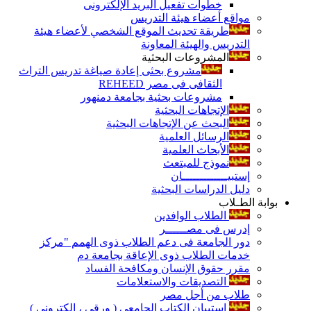
خطوات تفعيل البريد الإلكترونى
مواقع أعضاء هيئة التدريس
طريقة تحديث الموقع الشخصي لأعضاء هيئة
التدريس والهيئة المعاونة
المشروعات البحثية
مشروع بحثى إعادة صياغة تدريس التراث
الثقافى فى مصر REHEED
مشروعات بحثية بجامعة دمنهور
الإتجاهات البحثية
البحث عن الإتجاهات البحثية
الرسائل العلمية
الأبحاث العلمية
نموذج للمبتعث
إستبيـــــــــــــان
دليل الدراسات البحثية
بوابة الطـلاب
الطلاب الوافدين
إدرس فى مصــــــر
دور الجامعة فى دعم الطلاب ذوى الهمم "مركز
خدمات الطلاب ذوى الإعاقة بجامعة دم
مقرر حقوق الإنسان ومكافحة الفساد
التصديقات والاستعلامات
طلاب من أجل مصر
إستبيان الكتاب الجامعي ( ورقي ، إلكتروني )