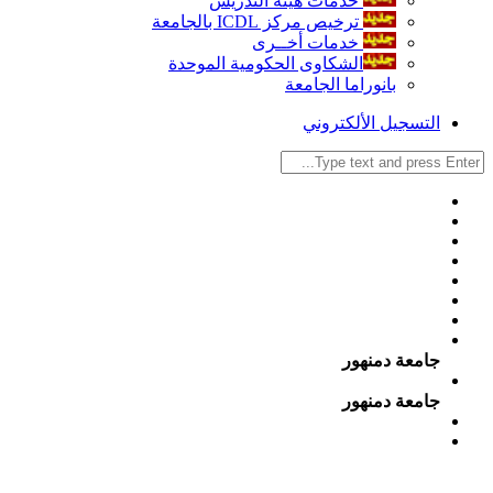
خدمات هيئة التدريس
ترخيص مركز ICDL بالجامعة
خدمات أخــرى
الشكاوى الحكومية الموحدة
بانوراما الجامعة
التسجيل الألكتروني
جامعة دمنهور
جامعة دمنهور