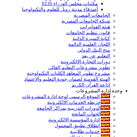
مكتبات مجلس الوزراء ELIS
أصدقاء مدينة زويل للعلوم والتكنولوجيا
الجامعات المصرية
شبكة الجامعات المصرية
هيئة الفولبرايت
قانون تنظيم الجامعات
كتابة السيرة الذاتية
اللجان العلمية الدائمة
منح البنك الدولى
التعليم عن بعد
دورات التجارة الإلكترونية
تطوير مشروعات التعليم العالى
مشروع تطوير المعاهد الكليات التكنولوجية
الهيئة القومية لضمان جودة التعليم والإعتماد
إذاعة القرآن الكريم
وحدة إدارة المشروعات
الموقع الرسمى لوحة إدارة المشروعات
خريطة الخدمات الإلكترونية
الدورات التدريبيه بمراكز الجامعة
الجهات المانحة
إدارة المؤسسة الالكترونية
إنطلاق تطبيق المحمول
خدمات طلابيـة