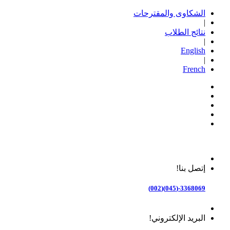
الشكاوى والمقترحات
|
نتائج الطلاب
|
English
|
French
إتصل بنا!
3368069-(045)(002)
البريد الإلكتروني!