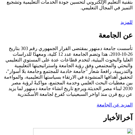
بتقنية التعليم الإلكتروني لتحسين جودة الخدمات التعليمية وتشجيع
التميز في المجال التعليمي.
للمزيد
عن الجامعة
تأسست جامعة دمنهور بمقتضى القرار الجمهوري رقم 303 بتاريخ
26-10-2010، هذا وتضم الجامعة عدد 12 كلية، ومعهدًا للدراسات
العليا والبحوث البيئية، لتخدم قطاعات عدة على المستوي التعليمي
والبحثي والمجتمعي وفق رؤية الجامعة واستراتيجيتها التعليمية
والتدريبية، رافعةً شعار "جامعة خادمة للمجتمع وجامعة بلا أسوار"،
لتحقيق أهدافها المنشودة في الارتقاء بسياستها التعليمية، والمواءمة
بين معطيات البحث العلمي وخدمة المجتمع، مواكبةً لرؤية مصر
2030 لبناء مصر الحديثة.ويرجع تاريخ انشاء جامعة دمنهور لما يزيد
عن ربع قرن منذ اواخر السبعينيات كفرع لجامعة الأسكندرية
المزيد عن الجامعة
آخر
الأخبار