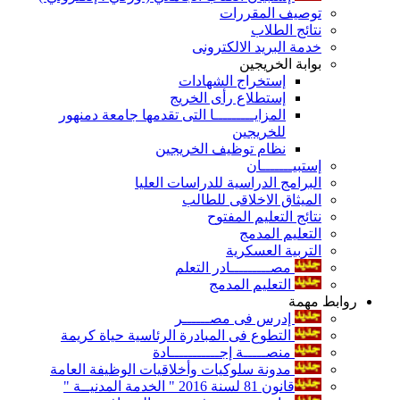
توصيف المقررات
نتائج الطلاب
خدمة البريد الالكترونى
بوابة الخريجين
إستخراج الشهادات
إستطلاع رأى الخريج
المزايـــــــــا التى تقدمها جامعة دمنهور
للخريجين
نظام توظيف الخريجين
إستبيـــــــان
البرامج الدراسية للدراسات العليا
الميثاق الاخلاقى للطالب
نتائج التعليم المفتوح
التعليم المدمج
التربية العسكرية
مصـــــــــادر التعلم
التعليم المدمج
روابط مهمة
إدرس فى مصــــــر
التطوع فى المبادرة الرئاسية حياة كريمة
منصـــــة إجـــــــــــادة
مدونة سلوكيات وأخلاقيات الوظيفة العامة
قانون 81 لسنة 2016 " الخدمة المدنيــة "