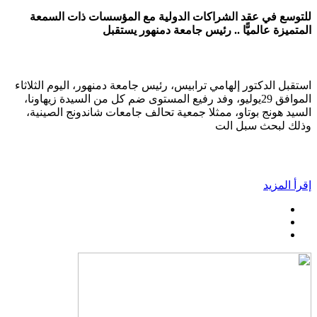
للتوسع في عقد الشراكات الدولية مع المؤسسات ذات السمعة
المتميزة عالميًّا .. رئيس جامعة دمنهور يستقبل
استقبل الدكتور إلهامي ترابيس، رئيس جامعة دمنهور، اليوم الثلاثاء
الموافق 29يوليو، وفد رفيع المستوى ضم كل من السيدة زيهاونا،
السيد هونج بوتاو، ممثلا جمعية تحالف جامعات شاندونج الصينية،
وذلك لبحث سبل الت
إقرأ المزيد