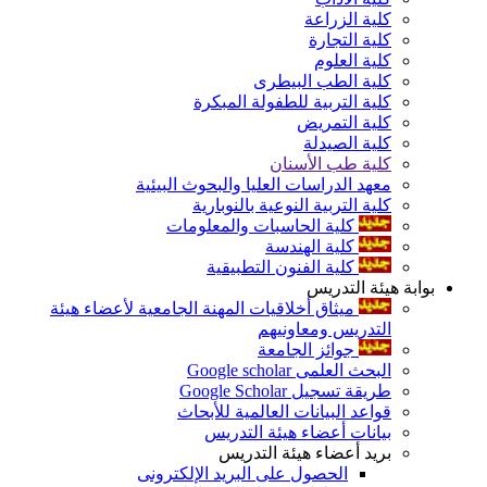
كلية الزراعة
كلية التجارة
كلية العلوم
كلية الطب البيطرى
كلية التربية للطفولة المبكرة
كلية التمريض
كلية الصيدلة
كلية طب الأسنان
معهد الدراسات العليا والبحوث البيئية
كلية التربية النوعية بالنوبارية
كلية الحاسبات والمعلومات
كلية الهندسة
كلية الفنون التطبيقية
بوابة هيئة التدريس
ميثاق أخلاقيات المهنة الجامعية لأعضاء هيئة
التدريس ومعاونيهم
جوائز الجامعة
البحث العلمى Google scholar
طريقة تسجيل Google Scholar
قواعد البيانات العالمية للأبحاث
بيانات أعضاء هيئة التدريس
بريد أعضاء هيئة التدريس
الحصول على البريد الإلكترونى