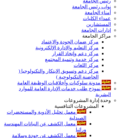
رئيس الجامعة
نواب رئيس الجامعة
أمناء الجامعة
عمداء الكليات
المستشارين
إدارات الجامعة
مراكز الجامعة
مركز ضمان الجودة والاعتماد
مركز التعليم والإدارة الإلكترونية
مركز دعم وإتخاذ القرار
مركز خدمة وتنمية المجتمع
مركز اللغات
مركز دعم وتسويق الإبتكار والتكنولوجيا (
الحاضنة التكنولوجية )
مدونة سلوكيات وأخلاقيات الوظيفة العامة
نموذج طلب خدمات الإدارة العامة للموارد
البشرية
وحدة إدارة المشروعات
المشروعات التنافسية
معمل تحليل الأدوية والمستحضرات
الصيدلية
معمل الكشف عن النباتات المهندسة
وراثيا
معمل الكشف عن جودة وسلامة