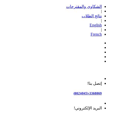
الشكاوى والمقترحات
|
نتائج الطلاب
|
English
|
French
إتصل بنا!
3368069-(045)(002)
البريد الإلكتروني!