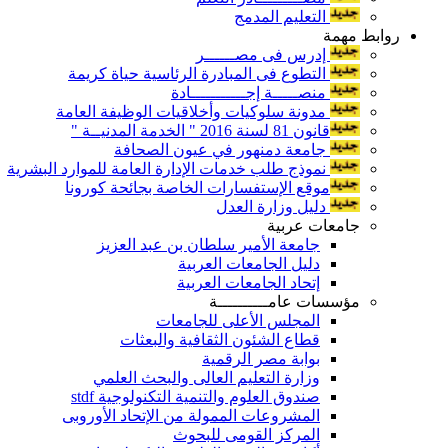
التعليم المدمج
روابط مهمة
إدرس فى مصــــــر
التطوع فى المبادرة الرئاسية حياة كريمة
منصـــــة إجـــــــــــادة
مدونة سلوكيات وأخلاقيات الوظيفة العامة
قانون 81 لسنة 2016 " الخدمة المدنيــة "
جامعة دمنهور في عيون الصحافة
نموذج طلب خدمات الإدارة العامة للموارد البشرية
موقع الإستفسارات الخاصة بجائحة كورونا
دليل وزارة العدل
جامعات عربية
جامعة الأمير سلطان بن عبد العزيز
دليل الجامعات العربية
إتحاد الجامعات العربية
مؤسسات عامــــــــــة
المجلس الأعلى للجامعات
قطاع الشئون الثقافية والبعثات
بوابة مصر الرقمية
وزارة التعليم العالى والبحث العلمي
صندوق العلوم والتنمية التكنولوجية stdf
المشروعات الممولة من الإتحاد الأوروبى
المركز القومى للبحوث