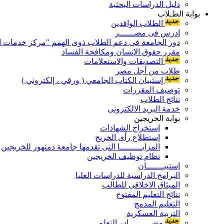
دليل الدراسات البحثية
بوابة الطـلاب
الطلاب الوافدين
إدرس فى مصــــــر
دور الجامعة فى دعم الطلاب ذوى الهمم "مركز خدمات ال
مقرر حقوق الإنسان ومكافحة الفساد
التصديقات والاستعلامات
طلاب من أجل مصر
إستبيان الكتاب الجامعي ( ورقي ، إلكتروني )
توصيف المقررات
نتائج الطلاب
خدمة البريد الالكترونى
بوابة الخريجين
إستخراج الشهادات
إستطلاع رأى الخريج
المزايـــــــــا التى تقدمها جامعة دمنهور للخريجين
نظام توظيف الخريجين
إستبيـــــــان
البرامج الدراسية للدراسات العليا
الميثاق الاخلاقى للطالب
نتائج التعليم المفتوح
التعليم المدمج
التربية العسكرية
مصـــــــــادر التعلم