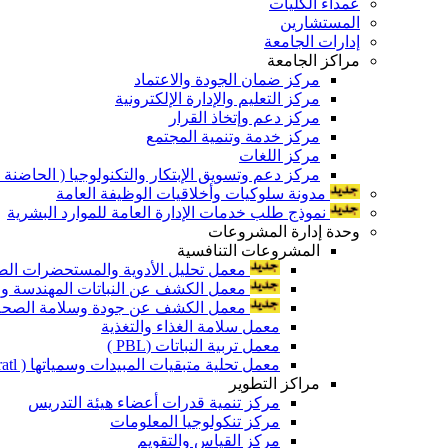
عمداء الكليات
المستشارين
إدارات الجامعة
مراكز الجامعة
مركز ضمان الجودة والاعتماد
مركز التعليم والإدارة الإلكترونية
مركز دعم وإتخاذ القرار
مركز خدمة وتنمية المجتمع
مركز اللغات
مركز دعم وتسويق الإبتكار والتكنولوجيا ( الحاضنة ا
مدونة سلوكيات وأخلاقيات الوظيفة العامة
نموذج طلب خدمات الإدارة العامة للموارد البشرية
وحدة إدارة المشروعات
المشروعات التنافسية
معمل تحليل الأدوية والمستحضرات الص
معمل الكشف عن النباتات المهندسة ورا
معمل الكشف عن جودة وسلامة الصحة الن
معمل سلامة الغذاء والتغذية
معمل تربية النباتات (PBL )
معمل تحلية متبقيات المبيدات وسمياتها ( Pratl )
مراكز التطوير
مركز تنمية قدرات أعضاء هيئة التدريس
مركز تنكولوجيا المعلومات
مركز القياس والتقويم