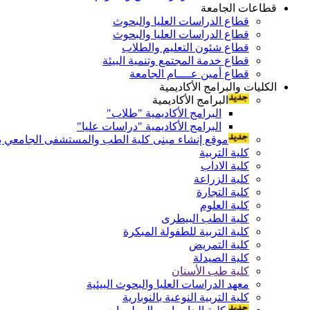
قطاعات الجامعة
قطاع الدراسات العليا والبحوث
قطاع الدراسات العليا والبحوث
قطاع شئون التعليم والطلاب
قطاع خدمة المجتمع وتنمية البيئة
قطاع أمين عــــام الجامعة
الكليات والبرامج الأكاديمية
البرامج الأكاديمية
البرامج الأكاديمية "طلاب"
البرامج الأكاديمية "دراسات عليا"
موقع إنشاء مبنى كلية الطب والمستشفى الجامعي بال
كلية التربية
كلية الاداب
كلية الزراعة
كلية التجارة
كلية العلوم
كلية الطب البيطرى
كلية التربية للطفولة المبكرة
كلية التمريض
كلية الصيدلة
كلية طب الأسنان
معهد الدراسات العليا والبحوث البيئية
كلية التربية النوعية بالنوبارية