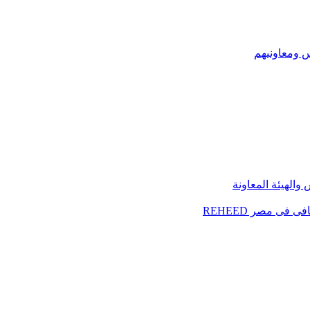
س ومعاونيهم
الهيئة المعاونة
فى مصر REHEED