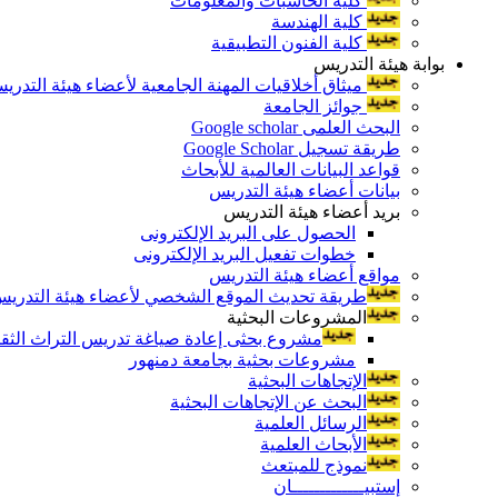
كلية الحاسبات والمعلومات
كلية الهندسة
كلية الفنون التطبيقية
بوابة هيئة التدريس
ميثاق أخلاقيات المهنة الجامعية لأعضاء هيئة التدري
جوائز الجامعة
البحث العلمى Google scholar
طريقة تسجيل Google Scholar
قواعد البيانات العالمية للأبحاث
بيانات أعضاء هيئة التدريس
بريد أعضاء هيئة التدريس
الحصول على البريد الإلكترونى
خطوات تفعيل البريد الإلكترونى
مواقع أعضاء هيئة التدريس
طريقة تحديث الموقع الشخصي لأعضاء هيئة التدريس و
المشروعات البحثية
مشروع بحثى إعادة صياغة تدريس التراث الثقافى 
مشروعات بحثية بجامعة دمنهور
الإتجاهات البحثية
البحث عن الإتجاهات البحثية
الرسائل العلمية
الأبحاث العلمية
نموذج للمبتعث
إستبيـــــــــــــان