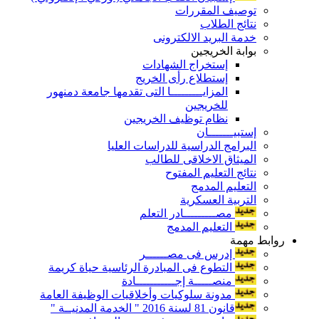
توصيف المقررات
نتائج الطلاب
خدمة البريد الالكترونى
بوابة الخريجين
إستخراج الشهادات
إستطلاع رأى الخريج
المزايـــــــــا التى تقدمها جامعة دمنهور
للخريجين
نظام توظيف الخريجين
إستبيـــــــان
البرامج الدراسية للدراسات العليا
الميثاق الاخلاقى للطالب
نتائج التعليم المفتوح
التعليم المدمج
التربية العسكرية
مصـــــــــادر التعلم
التعليم المدمج
روابط مهمة
إدرس فى مصــــــر
التطوع فى المبادرة الرئاسية حياة كريمة
منصـــــة إجـــــــــــادة
مدونة سلوكيات وأخلاقيات الوظيفة العامة
قانون 81 لسنة 2016 " الخدمة المدنيــة "