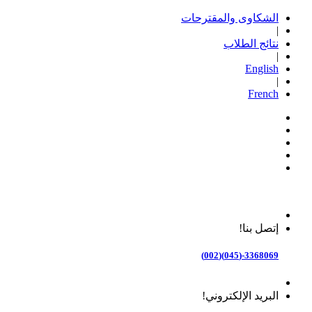
الشكاوى والمقترحات
|
نتائج الطلاب
|
English
|
French
إتصل بنا!
3368069-(045)(002)
البريد الإلكتروني!