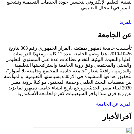
بتقنية التعليم الإلكتروني لتحسين جودة الخدمات التعليمية وتشجيع
التميز في المجال التعليمي.
للمزيد
عن الجامعة
تأسست جامعة دمنهور بمقتضى القرار الجمهوري رقم 303 بتاريخ
26-10-2010، هذا وتضم الجامعة عدد 12 كلية، ومعهدًا للدراسات
العليا والبحوث البيئية، لتخدم قطاعات عدة على المستوي التعليمي
والبحثي والمجتمعي وفق رؤية الجامعة واستراتيجيتها التعليمية
والتدريبية، رافعةً شعار "جامعة خادمة للمجتمع وجامعة بلا أسوار"،
لتحقيق أهدافها المنشودة في الارتقاء بسياستها التعليمية، والمواءمة
بين معطيات البحث العلمي وخدمة المجتمع، مواكبةً لرؤية مصر
2030 لبناء مصر الحديثة.ويرجع تاريخ انشاء جامعة دمنهور لما يزيد
عن ربع قرن منذ اواخر السبعينيات كفرع لجامعة الأسكندرية
المزيد عن الجامعة
آخر
الأخبار