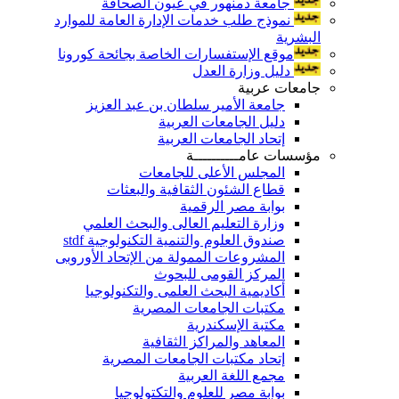
جامعة دمنهور في عيون الصحافة
نموذج طلب خدمات الإدارة العامة للموارد
البشرية
موقع الإستفسارات الخاصة بجائحة كورونا
دليل وزارة العدل
جامعات عربية
جامعة الأمير سلطان بن عبد العزيز
دليل الجامعات العربية
إتحاد الجامعات العربية
مؤسسات عامــــــــــة
المجلس الأعلى للجامعات
قطاع الشئون الثقافية والبعثات
بوابة مصر الرقمية
وزارة التعليم العالى والبحث العلمي
صندوق العلوم والتنمية التكنولوجية stdf
المشروعات الممولة من الإتحاد الأوروبى
المركز القومى للبحوث
أكاديمية البحث العلمى والتكنولوجيا
مكتبات الجامعات المصرية
مكتبة الإسكندرية
المعاهد والمراكز الثقافية
إتحاد مكتبات الجامعات المصرية
مجمع اللغة العربية
بوابة مصر للعلوم والتكتولوجيا