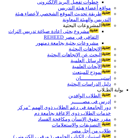
خطوات تفعيل البريد الإلكترونى
مواقع أعضاء هيئة التدريس
طريقة تحديث الموقع الشخصي لأعضاء هيئة
التدريس والهيئة المعاونة
المشروعات البحثية
مشروع بحثى إعادة صياغة تدريس التراث
الثقافى فى مصر REHEED
مشروعات بحثية بجامعة دمنهور
الإتجاهات البحثية
البحث عن الإتجاهات البحثية
الرسائل العلمية
الأبحاث العلمية
نموذج للمبتعث
إستبيـــــــــــــان
دليل الدراسات البحثية
بوابة الطـلاب
الطلاب الوافدين
إدرس فى مصــــــر
دور الجامعة فى دعم الطلاب ذوى الهمم "مركز
خدمات الطلاب ذوى الإعاقة بجامعة دم
مقرر حقوق الإنسان ومكافحة الفساد
التصديقات والاستعلامات
طلاب من أجل مصر
إستبيان الكتاب الجامعي ( ورقي ، إلكتروني )