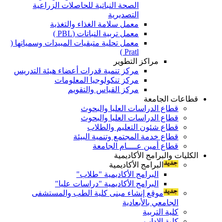
الصحة النباتية للحاصلات الزراعية
التصديرية
معمل سلامة الغذاء والتغذية
معمل تربية النباتات (PBL )
معمل تحلية متبقيات المبيدات وسمياتها (
Pratl )
مراكز التطوير
مركز تنمية قدرات أعضاء هيئة التدريس
مركز تنكولوجيا المعلومات
مركز القياس والتقويم
قطاعات الجامعة
قطاع الدراسات العليا والبحوث
قطاع الدراسات العليا والبحوث
قطاع شئون التعليم والطلاب
قطاع خدمة المجتمع وتنمية البيئة
قطاع أمين عــــام الجامعة
الكليات والبرامج الأكاديمية
البرامج الأكاديمية
البرامج الأكاديمية "طلاب"
البرامج الأكاديمية "دراسات عليا"
موقع إنشاء مبنى كلية الطب والمستشفى
الجامعي بالأبعادية
كلية التربية
كلية الاداب