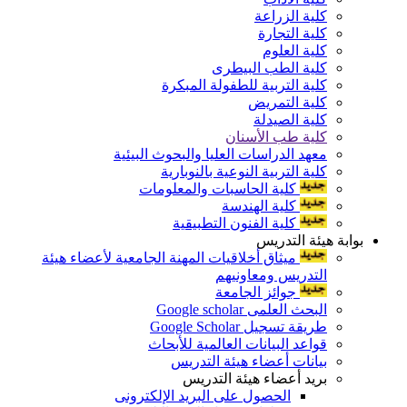
كلية الزراعة
كلية التجارة
كلية العلوم
كلية الطب البيطرى
كلية التربية للطفولة المبكرة
كلية التمريض
كلية الصيدلة
كلية طب الأسنان
معهد الدراسات العليا والبحوث البيئية
كلية التربية النوعية بالنوبارية
كلية الحاسبات والمعلومات
كلية الهندسة
كلية الفنون التطبيقية
بوابة هيئة التدريس
ميثاق أخلاقيات المهنة الجامعية لأعضاء هيئة
التدريس ومعاونيهم
جوائز الجامعة
البحث العلمى Google scholar
طريقة تسجيل Google Scholar
قواعد البيانات العالمية للأبحاث
بيانات أعضاء هيئة التدريس
بريد أعضاء هيئة التدريس
الحصول على البريد الإلكترونى