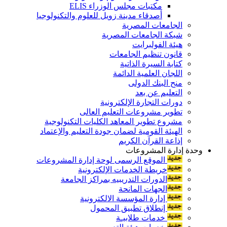
مكتبات مجلس الوزراء ELIS
أصدقاء مدينة زويل للعلوم والتكنولوجيا
الجامعات المصرية
شبكة الجامعات المصرية
هيئة الفولبرايت
قانون تنظيم الجامعات
كتابة السيرة الذاتية
اللجان العلمية الدائمة
منح البنك الدولى
التعليم عن بعد
دورات التجارة الإلكترونية
تطوير مشروعات التعليم العالى
مشروع تطوير المعاهد الكليات التكنولوجية
الهيئة القومية لضمان جودة التعليم والإعتماد
إذاعة القرآن الكريم
وحدة إدارة المشروعات
الموقع الرسمى لوحة إدارة المشروعات
خريطة الخدمات الإلكترونية
الدورات التدريبيه بمراكز الجامعة
الجهات المانحة
إدارة المؤسسة الالكترونية
إنطلاق تطبيق المحمول
خدمات طلابيـة