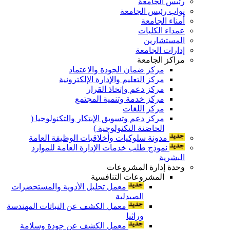
رئيس الجامعة
نواب رئيس الجامعة
أمناء الجامعة
عمداء الكليات
المستشارين
إدارات الجامعة
مراكز الجامعة
مركز ضمان الجودة والاعتماد
مركز التعليم والإدارة الإلكترونية
مركز دعم وإتخاذ القرار
مركز خدمة وتنمية المجتمع
مركز اللغات
مركز دعم وتسويق الإبتكار والتكنولوجيا (
الحاضنة التكنولوجية )
مدونة سلوكيات وأخلاقيات الوظيفة العامة
نموذج طلب خدمات الإدارة العامة للموارد
البشرية
وحدة إدارة المشروعات
المشروعات التنافسية
معمل تحليل الأدوية والمستحضرات
الصيدلية
معمل الكشف عن النباتات المهندسة
وراثيا
معمل الكشف عن جودة وسلامة