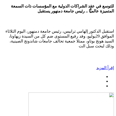
للتوسع في عقد الشراكات الدولية مع المؤسسات ذات السمعة
المتميزة عالميًّا .. رئيس جامعة دمنهور يستقبل
استقبل الدكتور إلهامي ترابيس، رئيس جامعة دمنهور، اليوم الثلاثاء
الموافق 29يوليو، وفد رفيع المستوى ضم كل من السيدة زيهاونا،
السيد هونج بوتاو، ممثلا جمعية تحالف جامعات شاندونج الصينية،
وذلك لبحث سبل الت
إقرأ المزيد