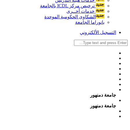
خدمات هيئة التدريس
ترخيص مركز ICDL بالجامعة
خدمات أخــرى
الشكاوى الحكومية الموحدة
بانوراما الجامعة
التسجيل الألكتروني
جامعة دمنهور
جامعة دمنهور