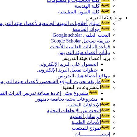
كلية الحاسبات والمعلومات
كلية الهندسة
كلية الفنون التطبيقية
بوابة هيئة التدريس
ميثاق أخلاقيات المهنة الجامعية لأعضاء هيئة التدري
جوائز الجامعة
البحث العلمى Google scholar
طريقة تسجيل Google Scholar
قواعد البيانات العالمية للأبحاث
بيانات أعضاء هيئة التدريس
بريد أعضاء هيئة التدريس
الحصول على البريد الإلكترونى
خطوات تفعيل البريد الإلكترونى
مواقع أعضاء هيئة التدريس
طريقة تحديث الموقع الشخصي لأعضاء هيئة التدريس و
المشروعات البحثية
مشروع بحثى إعادة صياغة تدريس التراث الثقافى 
مشروعات بحثية بجامعة دمنهور
الإتجاهات البحثية
البحث عن الإتجاهات البحثية
الرسائل العلمية
الأبحاث العلمية
نموذج للمبتعث
إستبيـــــــــــــان