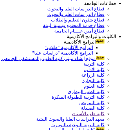
قطاعات الجامعة
قطاع الدراسات العليا والبحوث
قطاع الدراسات العليا والبحوث
قطاع شئون التعليم والطلاب
قطاع خدمة المجتمع وتنمية البيئة
قطاع أمين عــــام الجامعة
الكليات والبرامج الأكاديمية
البرامج الأكاديمية
البرامج الأكاديمية "طلاب"
البرامج الأكاديمية "دراسات عليا"
موقع إنشاء مبنى كلية الطب والمستشفى الجامعي بال
كلية التربية
كلية الاداب
كلية الزراعة
كلية التجارة
كلية العلوم
كلية الطب البيطرى
كلية التربية للطفولة المبكرة
كلية التمريض
كلية الصيدلة
كلية طب الأسنان
معهد الدراسات العليا والبحوث البيئية
كلية التربية النوعية بالنوبارية