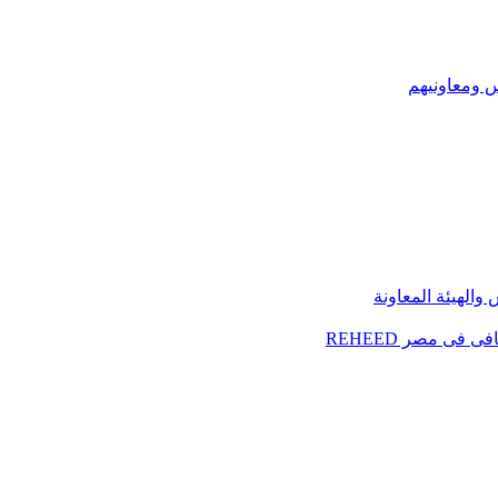
س ومعاونيهم
الهيئة المعاونة
فى مصر REHEED