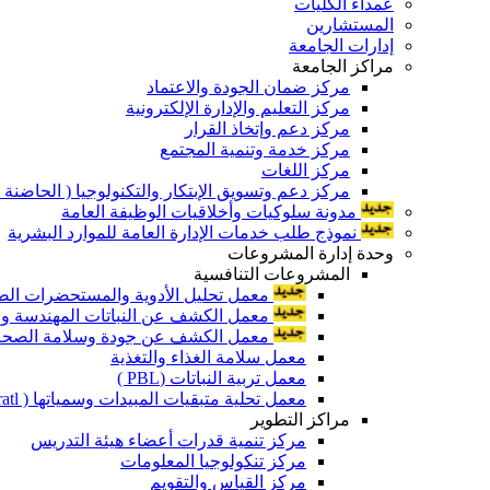
عمداء الكليات
المستشارين
إدارات الجامعة
مراكز الجامعة
مركز ضمان الجودة والاعتماد
مركز التعليم والإدارة الإلكترونية
مركز دعم وإتخاذ القرار
مركز خدمة وتنمية المجتمع
مركز اللغات
مركز دعم وتسويق الإبتكار والتكنولوجيا ( الحاضنة ا
مدونة سلوكيات وأخلاقيات الوظيفة العامة
نموذج طلب خدمات الإدارة العامة للموارد البشرية
وحدة إدارة المشروعات
المشروعات التنافسية
معمل تحليل الأدوية والمستحضرات الص
معمل الكشف عن النباتات المهندسة ورا
معمل الكشف عن جودة وسلامة الصحة الن
معمل سلامة الغذاء والتغذية
معمل تربية النباتات (PBL )
معمل تحلية متبقيات المبيدات وسمياتها ( Pratl )
مراكز التطوير
مركز تنمية قدرات أعضاء هيئة التدريس
مركز تنكولوجيا المعلومات
مركز القياس والتقويم