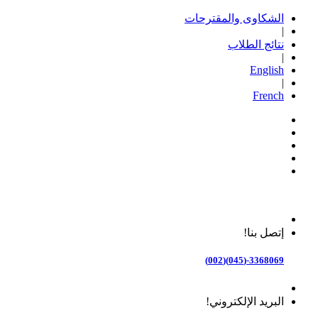
الشكاوى والمقترحات
|
نتائج الطلاب
|
English
|
French
إتصل بنا!
3368069-(045)(002)
البريد الإلكتروني!