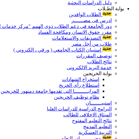
دليل الدراسات البحثية
بوابة الطـلاب
الطلاب الوافدين
إدرس فى مصــــــر
دور الجامعة فى دعم الطلاب ذوى الهمم "مركز خدمات ال
مقرر حقوق الإنسان ومكافحة الفساد
التصديقات والاستعلامات
طلاب من أجل مصر
إستبيان الكتاب الجامعي ( ورقي ، إلكتروني )
توصيف المقررات
نتائج الطلاب
خدمة البريد الالكترونى
بوابة الخريجين
إستخراج الشهادات
إستطلاع رأى الخريج
المزايـــــــــا التى تقدمها جامعة دمنهور للخريجين
نظام توظيف الخريجين
إستبيـــــــان
البرامج الدراسية للدراسات العليا
الميثاق الاخلاقى للطالب
نتائج التعليم المفتوح
التعليم المدمج
التربية العسكرية
مصـــــــــادر التعلم