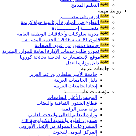
التعليم المدمج
روابط مهمة
إدرس فى مصــــــر
التطوع فى المبادرة الرئاسية حياة كريمة
منصـــــة إجـــــــــــادة
مدونة سلوكيات وأخلاقيات الوظيفة العامة
قانون 81 لسنة 2016 " الخدمة المدنيــة "
جامعة دمنهور في عيون الصحافة
نموذج طلب خدمات الإدارة العامة للموارد البشرية
موقع الإستفسارات الخاصة بجائحة كورونا
دليل وزارة العدل
جامعات عربية
جامعة الأمير سلطان بن عبد العزيز
دليل الجامعات العربية
إتحاد الجامعات العربية
مؤسسات عامــــــــــة
المجلس الأعلى للجامعات
قطاع الشئون الثقافية والبعثات
بوابة مصر الرقمية
وزارة التعليم العالى والبحث العلمي
صندوق العلوم والتنمية التكنولوجية stdf
المشروعات الممولة من الإتحاد الأوروبى
المركز القومى للبحوث