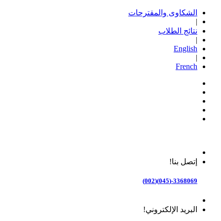
الشكاوى والمقترحات
|
نتائج الطلاب
|
English
|
French
إتصل بنا!
3368069-(045)(002)
البريد الإلكتروني!