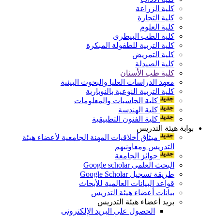
كلية الزراعة
كلية التجارة
كلية العلوم
كلية الطب البيطرى
كلية التربية للطفولة المبكرة
كلية التمريض
كلية الصيدلة
كلية طب الأسنان
معهد الدراسات العليا والبحوث البيئية
كلية التربية النوعية بالنوبارية
كلية الحاسبات والمعلومات
كلية الهندسة
كلية الفنون التطبيقية
بوابة هيئة التدريس
ميثاق أخلاقيات المهنة الجامعية لأعضاء هيئة
التدريس ومعاونيهم
جوائز الجامعة
البحث العلمى Google scholar
طريقة تسجيل Google Scholar
قواعد البيانات العالمية للأبحاث
بيانات أعضاء هيئة التدريس
بريد أعضاء هيئة التدريس
الحصول على البريد الإلكترونى