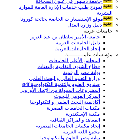
جامعة دمنهور في عيون الصحافة
نموذج طلب خدمات الإدارة العامة للموارد
البشرية
موقع الإستفسارات الخاصة بجائحة كورونا
دليل وزارة العدل
جامعات عربية
جامعة الأمير سلطان بن عبد العزيز
دليل الجامعات العربية
إتحاد الجامعات العربية
مؤسسات عامــــــــــة
المجلس الأعلى للجامعات
قطاع الشئون الثقافية والبعثات
بوابة مصر الرقمية
وزارة التعليم العالى والبحث العلمي
صندوق العلوم والتنمية التكنولوجية stdf
المشروعات الممولة من الإتحاد الأوروبى
المركز القومى للبحوث
أكاديمية البحث العلمى والتكنولوجيا
مكتبات الجامعات المصرية
مكتبة الإسكندرية
المعاهد والمراكز الثقافية
إتحاد مكتبات الجامعات المصرية
مجمع اللغة العربية
بوابة مصر للعلوم والتكتولوجيا