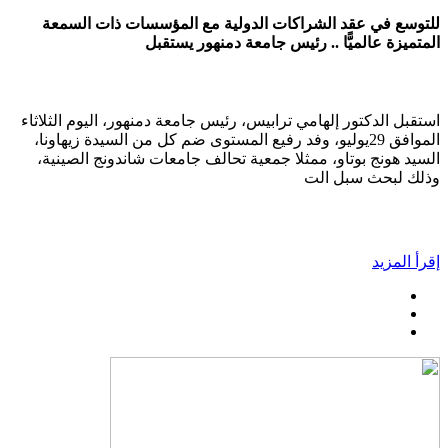
للتوسع في عقد الشراكات الدولية مع المؤسسات ذات السمعة
المتميزة عالميًّا .. رئيس جامعة دمنهور يستقبل
استقبل الدكتور إلهامي ترابيس، رئيس جامعة دمنهور، اليوم الثلاثاء
الموافق 29يوليو، وفد رفيع المستوى ضم كل من السيدة زيهاونا،
السيد هونج بوتاو، ممثلا جمعية تحالف جامعات شاندونج الصينية،
وذلك لبحث سبل الت
إقرأ المزيد