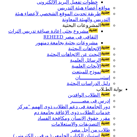
خطوات تفعيل البريد الإلكترونى
مواقع أعضاء هيئة التدريس
طريقة تحديث الموقع الشخصي لأعضاء هيئة
التدريس والهيئة المعاونة
المشروعات البحثية
مشروع بحثى إعادة صياغة تدريس التراث
الثقافى فى مصر REHEED
مشروعات بحثية بجامعة دمنهور
الإتجاهات البحثية
البحث عن الإتجاهات البحثية
الرسائل العلمية
الأبحاث العلمية
نموذج للمبتعث
إستبيـــــــــــــان
دليل الدراسات البحثية
بوابة الطـلاب
الطلاب الوافدين
إدرس فى مصــــــر
دور الجامعة فى دعم الطلاب ذوى الهمم "مركز
خدمات الطلاب ذوى الإعاقة بجامعة دم
مقرر حقوق الإنسان ومكافحة الفساد
التصديقات والاستعلامات
طلاب من أجل مصر
إستبيان الكتاب الجامعي ( ورقي ، إلكتروني )