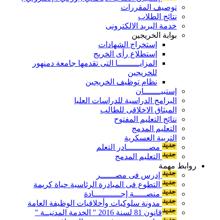
توصيف المقررات
نتائج الطلاب
خدمة البريد الالكترونى
بوابة الخريجين
إستخراج الشهادات
إستطلاع رأى الخريج
المزايـــــــــا التى تقدمها جامعة دمنهور
للخريجين
نظام توظيف الخريجين
إستبيـــــــان
البرامج الدراسية للدراسات العليا
الميثاق الاخلاقى للطالب
نتائج التعليم المفتوح
التعليم المدمج
التربية العسكرية
مصـــــــــادر التعلم
التعليم المدمج
روابط مهمة
إدرس فى مصــــــر
التطوع فى المبادرة الرئاسية حياة كريمة
منصـــــة إجـــــــــــادة
مدونة سلوكيات وأخلاقيات الوظيفة العامة
قانون 81 لسنة 2016 " الخدمة المدنيــة "