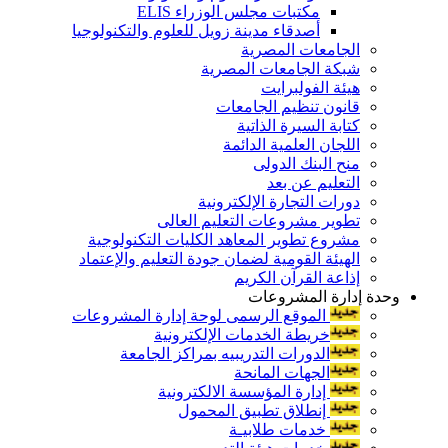
مكتبات مجلس الوزراء ELIS
أصدقاء مدينة زويل للعلوم والتكنولوجيا
الجامعات المصرية
شبكة الجامعات المصرية
هيئة الفولبرايت
قانون تنظيم الجامعات
كتابة السيرة الذاتية
اللجان العلمية الدائمة
منح البنك الدولى
التعليم عن بعد
دورات التجارة الإلكترونية
تطوير مشروعات التعليم العالى
مشروع تطوير المعاهد الكليات التكنولوجية
الهيئة القومية لضمان جودة التعليم والإعتماد
إذاعة القرآن الكريم
وحدة إدارة المشروعات
الموقع الرسمى لوحة إدارة المشروعات
خريطة الخدمات الإلكترونية
الدورات التدريبيه بمراكز الجامعة
الجهات المانحة
إدارة المؤسسة الالكترونية
إنطلاق تطبيق المحمول
خدمات طلابيـة