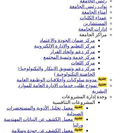
رئيس الجامعة
نواب رئيس الجامعة
أمناء الجامعة
عمداء الكليات
المستشارين
إدارات الجامعة
مراكز الجامعة
مركز ضمان الجودة والاعتماد
مركز التعليم والإدارة الإلكترونية
مركز دعم وإتخاذ القرار
مركز خدمة وتنمية المجتمع
مركز اللغات
مركز دعم وتسويق الإبتكار والتكنولوجيا (
الحاضنة التكنولوجية )
مدونة سلوكيات وأخلاقيات الوظيفة العامة
نموذج طلب خدمات الإدارة العامة للموارد
البشرية
وحدة إدارة المشروعات
المشروعات التنافسية
معمل تحليل الأدوية والمستحضرات
الصيدلية
معمل الكشف عن النباتات المهندسة
وراثيا
معمل الكشف عن جودة وسلامة