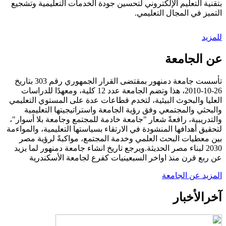
بتقنية التعليم الإلكتروني لتحسين جودة الخدمات التعليمية وتشجيع
التميز في المجال التعليمي.
للمزيد
عن الجامعة
تأسست جامعة دمنهور بمقتضى القرار الجمهوري رقم 303 بتاريخ
26-10-2010، هذا وتضم الجامعة عدد 12 كلية، ومعهدًا للدراسات
العليا والبحوث البيئية، لتخدم قطاعات عدة على المستوي التعليمي
والبحثي والمجتمعي وفق رؤية الجامعة واستراتيجيتها التعليمية
والتدريبية، رافعةً شعار "جامعة خادمة للمجتمع وجامعة بلا أسوار"،
لتحقيق أهدافها المنشودة في الارتقاء بسياستها التعليمية، والمواءمة
بين معطيات البحث العلمي وخدمة المجتمع، مواكبةً لرؤية مصر
2030 لبناء مصر الحديثة.ويرجع تاريخ انشاء جامعة دمنهور لما يزيد
عن ربع قرن منذ اواخر السبعينيات كفرع لجامعة الأسكندرية
المزيد عن الجامعة
آخر
الأخبار