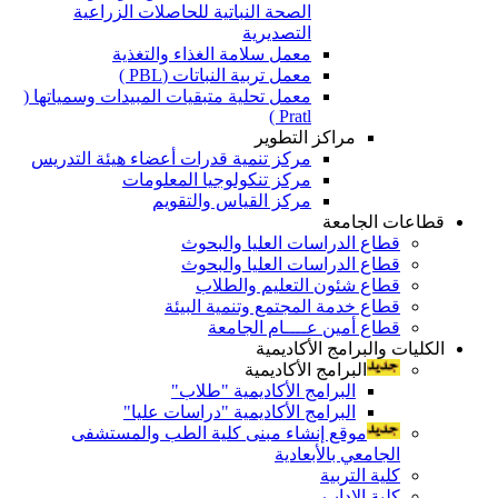
الصحة النباتية للحاصلات الزراعية
التصديرية
معمل سلامة الغذاء والتغذية
معمل تربية النباتات (PBL )
معمل تحلية متبقيات المبيدات وسمياتها (
Pratl )
مراكز التطوير
مركز تنمية قدرات أعضاء هيئة التدريس
مركز تنكولوجيا المعلومات
مركز القياس والتقويم
قطاعات الجامعة
قطاع الدراسات العليا والبحوث
قطاع الدراسات العليا والبحوث
قطاع شئون التعليم والطلاب
قطاع خدمة المجتمع وتنمية البيئة
قطاع أمين عــــام الجامعة
الكليات والبرامج الأكاديمية
البرامج الأكاديمية
البرامج الأكاديمية "طلاب"
البرامج الأكاديمية "دراسات عليا"
موقع إنشاء مبنى كلية الطب والمستشفى
الجامعي بالأبعادية
كلية التربية
كلية الاداب