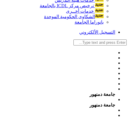
خدمات هيئة التدريس
ترخيص مركز ICDL بالجامعة
خدمات أخــرى
الشكاوى الحكومية الموحدة
بانوراما الجامعة
التسجيل الألكتروني
جامعة دمنهور
جامعة دمنهور