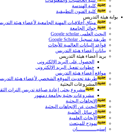
كلية الحاسبات والمعلومات
كلية الهندسة
كلية الفنون التطبيقية
بوابة هيئة التدريس
ميثاق أخلاقيات المهنة الجامعية لأعضاء هيئة التدري
جوائز الجامعة
البحث العلمى Google scholar
طريقة تسجيل Google Scholar
قواعد البيانات العالمية للأبحاث
بيانات أعضاء هيئة التدريس
بريد أعضاء هيئة التدريس
الحصول على البريد الإلكترونى
خطوات تفعيل البريد الإلكترونى
مواقع أعضاء هيئة التدريس
طريقة تحديث الموقع الشخصي لأعضاء هيئة التدريس و
المشروعات البحثية
مشروع بحثى إعادة صياغة تدريس التراث الثقافى 
مشروعات بحثية بجامعة دمنهور
الإتجاهات البحثية
البحث عن الإتجاهات البحثية
الرسائل العلمية
الأبحاث العلمية
نموذج للمبتعث
إستبيـــــــــــــان