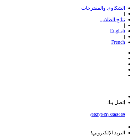
الشكاوى والمقترحات
|
نتائج الطلاب
|
English
|
French
إتصل بنا!
3368069-(045)(002)
البريد الإلكتروني!