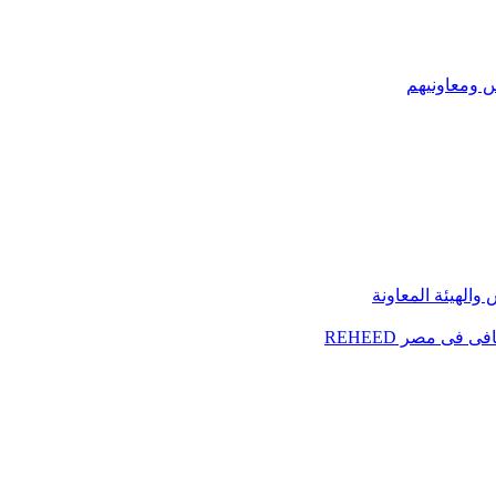
س ومعاونيهم
الهيئة المعاونة
فى مصر REHEED