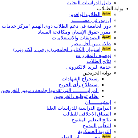
دليل الدراسات البحثية
بوابة الطـلاب
الطلاب الوافدين
إدرس فى مصــــــر
دور الجامعة فى دعم الطلاب ذوى الهمم "مركز خدمات ال
مقرر حقوق الإنسان ومكافحة الفساد
التصديقات والاستعلامات
طلاب من أجل مصر
إستبيان الكتاب الجامعي ( ورقي ، إلكتروني )
توصيف المقررات
نتائج الطلاب
خدمة البريد الالكترونى
بوابة الخريجين
إستخراج الشهادات
إستطلاع رأى الخريج
المزايـــــــــا التى تقدمها جامعة دمنهور للخريجين
نظام توظيف الخريجين
إستبيـــــــان
البرامج الدراسية للدراسات العليا
الميثاق الاخلاقى للطالب
نتائج التعليم المفتوح
التعليم المدمج
التربية العسكرية
مصـــــــــادر التعلم