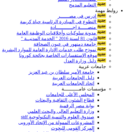
التعليم المدمج
روابط مهمة
إدرس فى مصــــــر
التطوع فى المبادرة الرئاسية حياة كريمة
منصـــــة إجـــــــــــادة
مدونة سلوكيات وأخلاقيات الوظيفة العامة
قانون 81 لسنة 2016 " الخدمة المدنيــة "
جامعة دمنهور في عيون الصحافة
نموذج طلب خدمات الإدارة العامة للموارد البشرية
موقع الإستفسارات الخاصة بجائحة كورونا
دليل وزارة العدل
جامعات عربية
جامعة الأمير سلطان بن عبد العزيز
دليل الجامعات العربية
إتحاد الجامعات العربية
مؤسسات عامــــــــــة
المجلس الأعلى للجامعات
قطاع الشئون الثقافية والبعثات
بوابة مصر الرقمية
وزارة التعليم العالى والبحث العلمي
صندوق العلوم والتنمية التكنولوجية stdf
المشروعات الممولة من الإتحاد الأوروبى
المركز القومى للبحوث