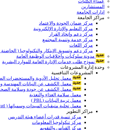
عمداء الكليات
المستشارين
إدارات الجامعة
مراكز الجامعة
مركز ضمان الجودة والاعتماد
مركز التعليم والإدارة الإلكترونية
مركز دعم وإتخاذ القرار
مركز خدمة وتنمية المجتمع
مركز اللغات
مركز دعم وتسويق الإبتكار والتكنولوجيا ( الحاضنة ا
مدونة سلوكيات وأخلاقيات الوظيفة العامة
نموذج طلب خدمات الإدارة العامة للموارد البشرية
وحدة إدارة المشروعات
المشروعات التنافسية
معمل تحليل الأدوية والمستحضرات الص
معمل الكشف عن النباتات المهندسة ورا
معمل الكشف عن جودة وسلامة الصحة الن
معمل سلامة الغذاء والتغذية
معمل تربية النباتات (PBL )
معمل تحلية متبقيات المبيدات وسمياتها ( Pratl )
مراكز التطوير
مركز تنمية قدرات أعضاء هيئة التدريس
مركز تنكولوجيا المعلومات
مركز القياس والتقويم