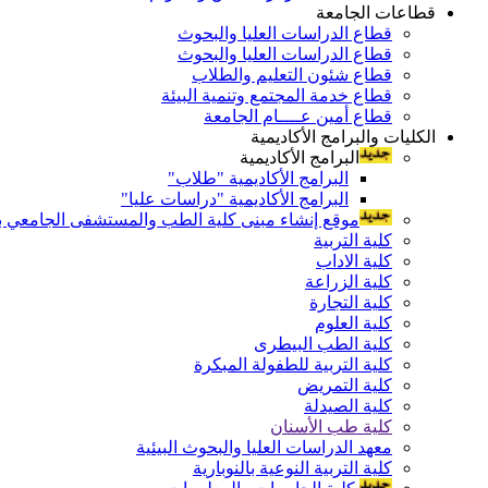
قطاعات الجامعة
قطاع الدراسات العليا والبحوث
قطاع الدراسات العليا والبحوث
قطاع شئون التعليم والطلاب
قطاع خدمة المجتمع وتنمية البيئة
قطاع أمين عــــام الجامعة
الكليات والبرامج الأكاديمية
البرامج الأكاديمية
البرامج الأكاديمية "طلاب"
البرامج الأكاديمية "دراسات عليا"
موقع إنشاء مبنى كلية الطب والمستشفى الجامعي بال
كلية التربية
كلية الاداب
كلية الزراعة
كلية التجارة
كلية العلوم
كلية الطب البيطرى
كلية التربية للطفولة المبكرة
كلية التمريض
كلية الصيدلة
كلية طب الأسنان
معهد الدراسات العليا والبحوث البيئية
كلية التربية النوعية بالنوبارية