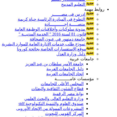
التعليم المدمج
روابط مهمة
إدرس فى مصــــــر
التطوع فى المبادرة الرئاسية حياة كريمة
منصـــــة إجـــــــــــادة
مدونة سلوكيات وأخلاقيات الوظيفة العامة
قانون 81 لسنة 2016 " الخدمة المدنيــة "
جامعة دمنهور في عيون الصحافة
نموذج طلب خدمات الإدارة العامة للموارد البشرية
موقع الإستفسارات الخاصة بجائحة كورونا
دليل وزارة العدل
جامعات عربية
جامعة الأمير سلطان بن عبد العزيز
دليل الجامعات العربية
إتحاد الجامعات العربية
مؤسسات عامــــــــــة
المجلس الأعلى للجامعات
قطاع الشئون الثقافية والبعثات
بوابة مصر الرقمية
وزارة التعليم العالى والبحث العلمي
صندوق العلوم والتنمية التكنولوجية stdf
المشروعات الممولة من الإتحاد الأوروبى
المركز القومى للبحوث