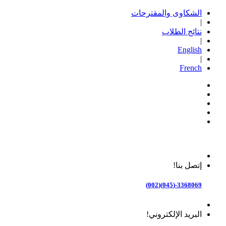
الشكاوى والمقترحات
|
نتائج الطلاب
|
English
|
French
إتصل بنا!
3368069-(045)(002)
البريد الإلكتروني!