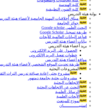
كلية الحاسبات والمعلومات
كلية الهندسة
كلية الفنون التطبيقية
بوابة هيئة التدريس
ميثاق أخلاقيات المهنة الجامعية لأعضاء هيئة التدري
جوائز الجامعة
البحث العلمى Google scholar
طريقة تسجيل Google Scholar
قواعد البيانات العالمية للأبحاث
بيانات أعضاء هيئة التدريس
بريد أعضاء هيئة التدريس
الحصول على البريد الإلكترونى
خطوات تفعيل البريد الإلكترونى
مواقع أعضاء هيئة التدريس
طريقة تحديث الموقع الشخصي لأعضاء هيئة التدريس و
المشروعات البحثية
مشروع بحثى إعادة صياغة تدريس التراث الثقافى 
مشروعات بحثية بجامعة دمنهور
الإتجاهات البحثية
البحث عن الإتجاهات البحثية
الرسائل العلمية
الأبحاث العلمية
نموذج للمبتعث
إستبيـــــــــــــان