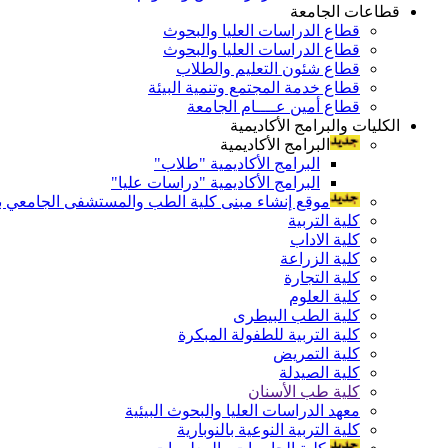
قطاعات الجامعة
قطاع الدراسات العليا والبحوث
قطاع الدراسات العليا والبحوث
قطاع شئون التعليم والطلاب
قطاع خدمة المجتمع وتنمية البيئة
قطاع أمين عــــام الجامعة
الكليات والبرامج الأكاديمية
البرامج الأكاديمية
البرامج الأكاديمية "طلاب"
البرامج الأكاديمية "دراسات عليا"
موقع إنشاء مبنى كلية الطب والمستشفى الجامعي بال
كلية التربية
كلية الاداب
كلية الزراعة
كلية التجارة
كلية العلوم
كلية الطب البيطرى
كلية التربية للطفولة المبكرة
كلية التمريض
كلية الصيدلة
كلية طب الأسنان
معهد الدراسات العليا والبحوث البيئية
كلية التربية النوعية بالنوبارية