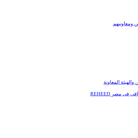
س ومعاونيهم
الهيئة المعاونة
فى مصر REHEED