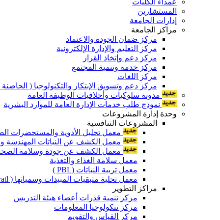
عمداء الكليات
المستشارين
إدارات الجامعة
مراكز الجامعة
مركز ضمان الجودة والاعتماد
مركز التعليم والإدارة الإلكترونية
مركز دعم وإتخاذ القرار
مركز خدمة وتنمية المجتمع
مركز اللغات
مركز دعم وتسويق الإبتكار والتكنولوجيا ( الحاضنة ا
مدونة سلوكيات وأخلاقيات الوظيفة العامة
نموذج طلب خدمات الإدارة العامة للموارد البشرية
وحدة إدارة المشروعات
المشروعات التنافسية
معمل تحليل الأدوية والمستحضرات الص
معمل الكشف عن النباتات المهندسة ورا
معمل الكشف عن جودة وسلامة الصحة الن
معمل سلامة الغذاء والتغذية
معمل تربية النباتات (PBL )
معمل تحلية متبقيات المبيدات وسمياتها ( Pratl )
مراكز التطوير
مركز تنمية قدرات أعضاء هيئة التدريس
مركز تنكولوجيا المعلومات
مركز القياس والتقويم