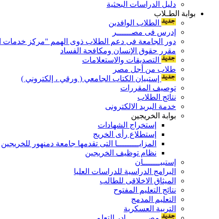
دليل الدراسات البحثية
بوابة الطـلاب
الطلاب الوافدين
إدرس فى مصــــــر
دور الجامعة فى دعم الطلاب ذوى الهمم "مركز خدمات ال
مقرر حقوق الإنسان ومكافحة الفساد
التصديقات والاستعلامات
طلاب من أجل مصر
إستبيان الكتاب الجامعي ( ورقي ، إلكتروني )
توصيف المقررات
نتائج الطلاب
خدمة البريد الالكترونى
بوابة الخريجين
إستخراج الشهادات
إستطلاع رأى الخريج
المزايـــــــــا التى تقدمها جامعة دمنهور للخريجين
نظام توظيف الخريجين
إستبيـــــــان
البرامج الدراسية للدراسات العليا
الميثاق الاخلاقى للطالب
نتائج التعليم المفتوح
التعليم المدمج
التربية العسكرية
مصـــــــــادر التعلم