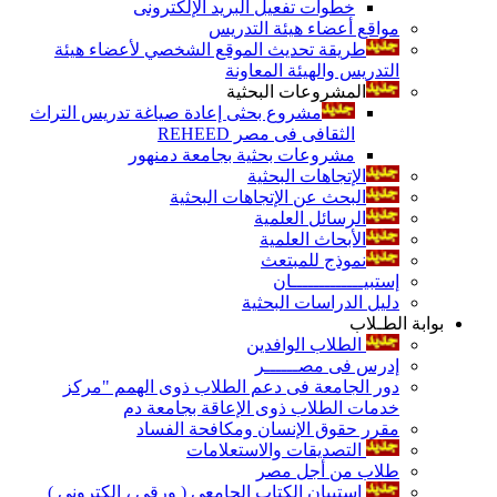
خطوات تفعيل البريد الإلكترونى
مواقع أعضاء هيئة التدريس
طريقة تحديث الموقع الشخصي لأعضاء هيئة
التدريس والهيئة المعاونة
المشروعات البحثية
مشروع بحثى إعادة صياغة تدريس التراث
الثقافى فى مصر REHEED
مشروعات بحثية بجامعة دمنهور
الإتجاهات البحثية
البحث عن الإتجاهات البحثية
الرسائل العلمية
الأبحاث العلمية
نموذج للمبتعث
إستبيـــــــــــــان
دليل الدراسات البحثية
بوابة الطـلاب
الطلاب الوافدين
إدرس فى مصــــــر
دور الجامعة فى دعم الطلاب ذوى الهمم "مركز
خدمات الطلاب ذوى الإعاقة بجامعة دم
مقرر حقوق الإنسان ومكافحة الفساد
التصديقات والاستعلامات
طلاب من أجل مصر
إستبيان الكتاب الجامعي ( ورقي ، إلكتروني )