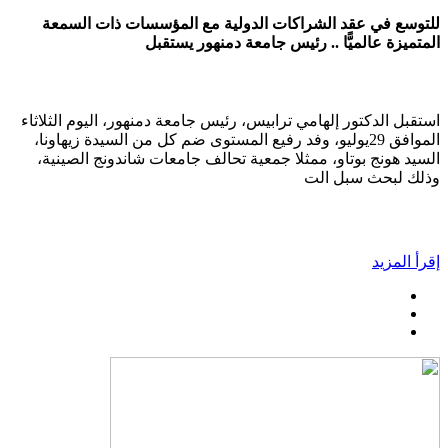
للتوسع في عقد الشراكات الدولية مع المؤسسات ذات السمعة
المتميزة عالميًّا .. رئيس جامعة دمنهور يستقبل
استقبل الدكتور إلهامي ترابيس، رئيس جامعة دمنهور، اليوم الثلاثاء
الموافق 29يوليو، وفد رفيع المستوى ضم كل من السيدة زيهاونا،
السيد هونج بوتاو، ممثلا جمعية تحالف جامعات شاندونج الصينية،
وذلك لبحث سبل الت
إقرأ المزيد