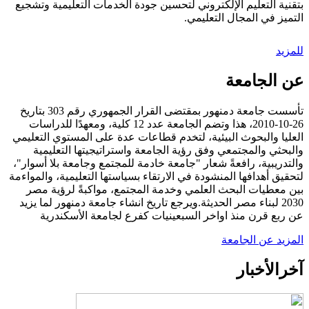
بتقنية التعليم الإلكتروني لتحسين جودة الخدمات التعليمية وتشجيع
التميز في المجال التعليمي.
للمزيد
عن الجامعة
تأسست جامعة دمنهور بمقتضى القرار الجمهوري رقم 303 بتاريخ
26-10-2010، هذا وتضم الجامعة عدد 12 كلية، ومعهدًا للدراسات
العليا والبحوث البيئية، لتخدم قطاعات عدة على المستوي التعليمي
والبحثي والمجتمعي وفق رؤية الجامعة واستراتيجيتها التعليمية
والتدريبية، رافعةً شعار "جامعة خادمة للمجتمع وجامعة بلا أسوار"،
لتحقيق أهدافها المنشودة في الارتقاء بسياستها التعليمية، والمواءمة
بين معطيات البحث العلمي وخدمة المجتمع، مواكبةً لرؤية مصر
2030 لبناء مصر الحديثة.ويرجع تاريخ انشاء جامعة دمنهور لما يزيد
عن ربع قرن منذ اواخر السبعينيات كفرع لجامعة الأسكندرية
المزيد عن الجامعة
آخر
الأخبار