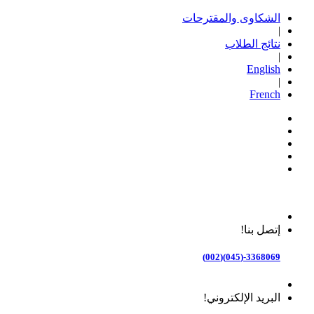
الشكاوى والمقترحات
|
نتائج الطلاب
|
English
|
French
إتصل بنا!
3368069-(045)(002)
البريد الإلكتروني!