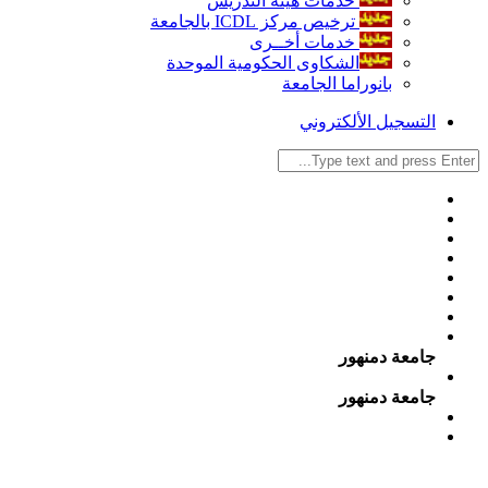
خدمات هيئة التدريس
ترخيص مركز ICDL بالجامعة
خدمات أخــرى
الشكاوى الحكومية الموحدة
بانوراما الجامعة
التسجيل الألكتروني
جامعة دمنهور
جامعة دمنهور