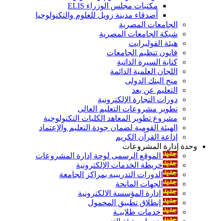
مكتبات مجلس الوزراء ELIS
أصدقاء مدينة زويل للعلوم والتكنولوجيا
الجامعات المصرية
شبكة الجامعات المصرية
هيئة الفولبرايت
قانون تنظيم الجامعات
كتابة السيرة الذاتية
اللجان العلمية الدائمة
منح البنك الدولى
التعليم عن بعد
دورات التجارة الإلكترونية
تطوير مشروعات التعليم العالى
مشروع تطوير المعاهد الكليات التكنولوجية
الهيئة القومية لضمان جودة التعليم والإعتماد
إذاعة القرآن الكريم
وحدة إدارة المشروعات
الموقع الرسمى لوحة إدارة المشروعات
خريطة الخدمات الإلكترونية
الدورات التدريبيه بمراكز الجامعة
الجهات المانحة
إدارة المؤسسة الالكترونية
إنطلاق تطبيق المحمول
خدمات طلابيـة