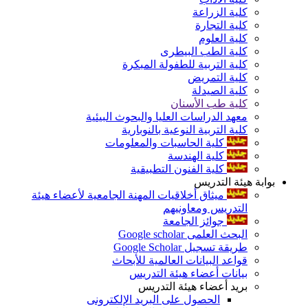
كلية الزراعة
كلية التجارة
كلية العلوم
كلية الطب البيطرى
كلية التربية للطفولة المبكرة
كلية التمريض
كلية الصيدلة
كلية طب الأسنان
معهد الدراسات العليا والبحوث البيئية
كلية التربية النوعية بالنوبارية
كلية الحاسبات والمعلومات
كلية الهندسة
كلية الفنون التطبيقية
بوابة هيئة التدريس
ميثاق أخلاقيات المهنة الجامعية لأعضاء هيئة
التدريس ومعاونيهم
جوائز الجامعة
البحث العلمى Google scholar
طريقة تسجيل Google Scholar
قواعد البيانات العالمية للأبحاث
بيانات أعضاء هيئة التدريس
بريد أعضاء هيئة التدريس
الحصول على البريد الإلكترونى