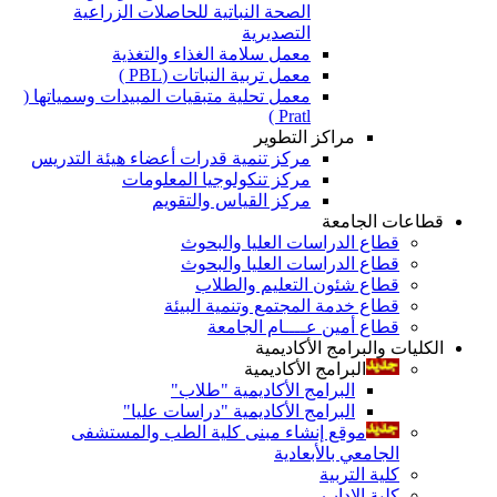
الصحة النباتية للحاصلات الزراعية
التصديرية
معمل سلامة الغذاء والتغذية
معمل تربية النباتات (PBL )
معمل تحلية متبقيات المبيدات وسمياتها (
Pratl )
مراكز التطوير
مركز تنمية قدرات أعضاء هيئة التدريس
مركز تنكولوجيا المعلومات
مركز القياس والتقويم
قطاعات الجامعة
قطاع الدراسات العليا والبحوث
قطاع الدراسات العليا والبحوث
قطاع شئون التعليم والطلاب
قطاع خدمة المجتمع وتنمية البيئة
قطاع أمين عــــام الجامعة
الكليات والبرامج الأكاديمية
البرامج الأكاديمية
البرامج الأكاديمية "طلاب"
البرامج الأكاديمية "دراسات عليا"
موقع إنشاء مبنى كلية الطب والمستشفى
الجامعي بالأبعادية
كلية التربية
كلية الاداب