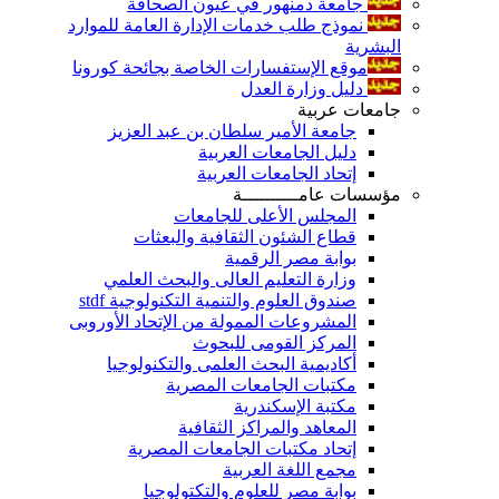
جامعة دمنهور في عيون الصحافة
نموذج طلب خدمات الإدارة العامة للموارد
البشرية
موقع الإستفسارات الخاصة بجائحة كورونا
دليل وزارة العدل
جامعات عربية
جامعة الأمير سلطان بن عبد العزيز
دليل الجامعات العربية
إتحاد الجامعات العربية
مؤسسات عامــــــــــة
المجلس الأعلى للجامعات
قطاع الشئون الثقافية والبعثات
بوابة مصر الرقمية
وزارة التعليم العالى والبحث العلمي
صندوق العلوم والتنمية التكنولوجية stdf
المشروعات الممولة من الإتحاد الأوروبى
المركز القومى للبحوث
أكاديمية البحث العلمى والتكنولوجيا
مكتبات الجامعات المصرية
مكتبة الإسكندرية
المعاهد والمراكز الثقافية
إتحاد مكتبات الجامعات المصرية
مجمع اللغة العربية
بوابة مصر للعلوم والتكتولوجيا