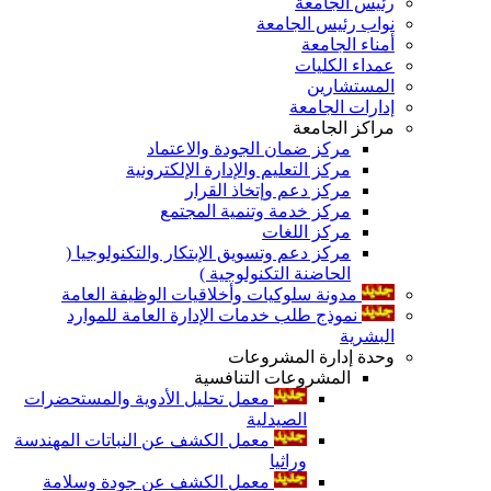
رئيس الجامعة
نواب رئيس الجامعة
أمناء الجامعة
عمداء الكليات
المستشارين
إدارات الجامعة
مراكز الجامعة
مركز ضمان الجودة والاعتماد
مركز التعليم والإدارة الإلكترونية
مركز دعم وإتخاذ القرار
مركز خدمة وتنمية المجتمع
مركز اللغات
مركز دعم وتسويق الإبتكار والتكنولوجيا (
الحاضنة التكنولوجية )
مدونة سلوكيات وأخلاقيات الوظيفة العامة
نموذج طلب خدمات الإدارة العامة للموارد
البشرية
وحدة إدارة المشروعات
المشروعات التنافسية
معمل تحليل الأدوية والمستحضرات
الصيدلية
معمل الكشف عن النباتات المهندسة
وراثيا
معمل الكشف عن جودة وسلامة