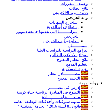
توصيف المقررات
نتائج الطلاب
خدمة البريد الالكترونى
بوابة الخريجين
إستخراج الشهادات
إستطلاع رأى الخريج
المزايـــــــــا التى تقدمها جامعة دمنهور
للخريجين
نظام توظيف الخريجين
إستبيـــــــان
البرامج الدراسية للدراسات العليا
الميثاق الاخلاقى للطالب
نتائج التعليم المفتوح
التعليم المدمج
التربية العسكرية
مصـــــــــادر التعلم
التعليم المدمج
روابط مهمة
إدرس فى مصــــــر
التطوع فى المبادرة الرئاسية حياة كريمة
منصـــــة إجـــــــــــادة
مدونة سلوكيات وأخلاقيات الوظيفة العامة
قانون 81 لسنة 2016 " الخدمة المدنيــة "