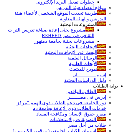
خطوات تفعيل البريد الإلكترونى
مواقع أعضاء هيئة التدريس
طريقة تحديث الموقع الشخصي لأعضاء هيئة
التدريس والهيئة المعاونة
المشروعات البحثية
مشروع بحثى إعادة صياغة تدريس التراث
الثقافى فى مصر REHEED
مشروعات بحثية بجامعة دمنهور
الإتجاهات البحثية
البحث عن الإتجاهات البحثية
الرسائل العلمية
الأبحاث العلمية
نموذج للمبتعث
إستبيـــــــــــــان
دليل الدراسات البحثية
بوابة الطـلاب
الطلاب الوافدين
إدرس فى مصــــــر
دور الجامعة فى دعم الطلاب ذوى الهمم "مركز
خدمات الطلاب ذوى الإعاقة بجامعة دم
مقرر حقوق الإنسان ومكافحة الفساد
التصديقات والاستعلامات
طلاب من أجل مصر
إستبيان الكتاب الجامعي ( ورقي ، إلكتروني )