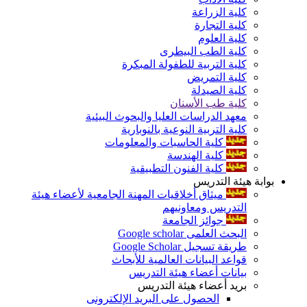
كلية الزراعة
كلية التجارة
كلية العلوم
كلية الطب البيطرى
كلية التربية للطفولة المبكرة
كلية التمريض
كلية الصيدلة
كلية طب الأسنان
معهد الدراسات العليا والبحوث البيئية
كلية التربية النوعية بالنوبارية
كلية الحاسبات والمعلومات
كلية الهندسة
كلية الفنون التطبيقية
بوابة هيئة التدريس
ميثاق أخلاقيات المهنة الجامعية لأعضاء هيئة
التدريس ومعاونيهم
جوائز الجامعة
البحث العلمى Google scholar
طريقة تسجيل Google Scholar
قواعد البيانات العالمية للأبحاث
بيانات أعضاء هيئة التدريس
بريد أعضاء هيئة التدريس
الحصول على البريد الإلكترونى