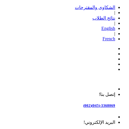
الشكاوى والمقترحات
|
نتائج الطلاب
|
English
|
French
إتصل بنا!
3368069-(045)(002)
البريد الإلكتروني!