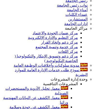
رئيس الجامعة
نواب رئيس الجامعة
أمناء الجامعة
عمداء الكليات
المستشارين
إدارات الجامعة
مراكز الجامعة
مركز ضمان الجودة والاعتماد
مركز التعليم والإدارة الإلكترونية
مركز دعم وإتخاذ القرار
مركز خدمة وتنمية المجتمع
مركز اللغات
مركز دعم وتسويق الإبتكار والتكنولوجيا (
الحاضنة التكنولوجية )
مدونة سلوكيات وأخلاقيات الوظيفة العامة
نموذج طلب خدمات الإدارة العامة للموارد
البشرية
وحدة إدارة المشروعات
المشروعات التنافسية
معمل تحليل الأدوية والمستحضرات
الصيدلية
معمل الكشف عن النباتات المهندسة
وراثيا
معمل الكشف عن جودة وسلامة