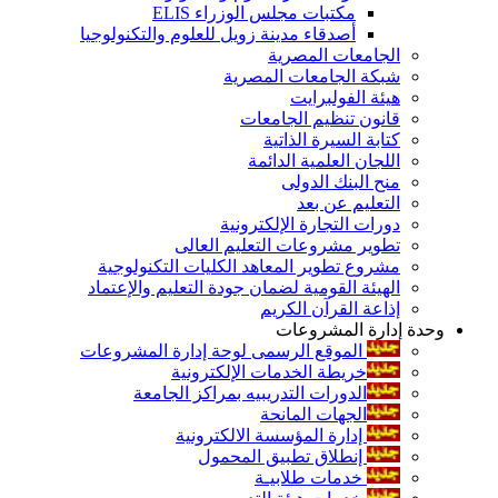
مكتبات مجلس الوزراء ELIS
أصدقاء مدينة زويل للعلوم والتكنولوجيا
الجامعات المصرية
شبكة الجامعات المصرية
هيئة الفولبرايت
قانون تنظيم الجامعات
كتابة السيرة الذاتية
اللجان العلمية الدائمة
منح البنك الدولى
التعليم عن بعد
دورات التجارة الإلكترونية
تطوير مشروعات التعليم العالى
مشروع تطوير المعاهد الكليات التكنولوجية
الهيئة القومية لضمان جودة التعليم والإعتماد
إذاعة القرآن الكريم
وحدة إدارة المشروعات
الموقع الرسمى لوحة إدارة المشروعات
خريطة الخدمات الإلكترونية
الدورات التدريبيه بمراكز الجامعة
الجهات المانحة
إدارة المؤسسة الالكترونية
إنطلاق تطبيق المحمول
خدمات طلابيـة