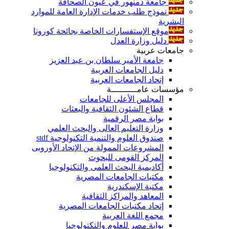
جامعة دمنهور في عيون الصحافة
نموذج طلب خدمات الإدارة العامة للموارد
البشرية
موقع الإستفسارات الخاصة بجائحة كورونا
دليل وزارة العدل
جامعات عربية
جامعة الأمير سلطان بن عبد العزيز
دليل الجامعات العربية
إتحاد الجامعات العربية
مؤسسات عامــــــــــة
المجلس الأعلى للجامعات
قطاع الشئون الثقافية والبعثات
بوابة مصر الرقمية
وزارة التعليم العالى والبحث العلمي
صندوق العلوم والتنمية التكنولوجية stdf
المشروعات الممولة من الإتحاد الأوروبى
المركز القومى للبحوث
أكاديمية البحث العلمى والتكنولوجيا
مكتبات الجامعات المصرية
مكتبة الإسكندرية
المعاهد والمراكز الثقافية
إتحاد مكتبات الجامعات المصرية
مجمع اللغة العربية
بوابة مصر للعلوم والتكتولوجيا