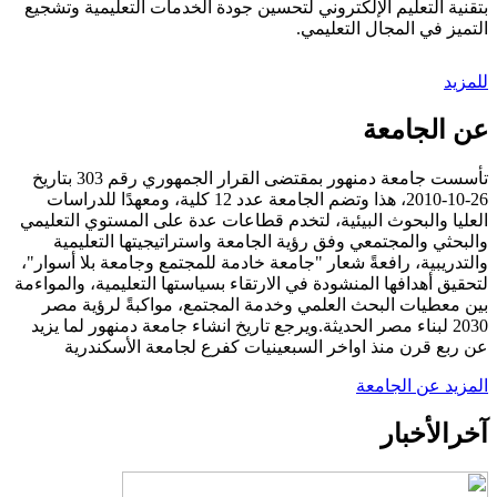
بتقنية التعليم الإلكتروني لتحسين جودة الخدمات التعليمية وتشجيع
التميز في المجال التعليمي.
للمزيد
عن الجامعة
تأسست جامعة دمنهور بمقتضى القرار الجمهوري رقم 303 بتاريخ
26-10-2010، هذا وتضم الجامعة عدد 12 كلية، ومعهدًا للدراسات
العليا والبحوث البيئية، لتخدم قطاعات عدة على المستوي التعليمي
والبحثي والمجتمعي وفق رؤية الجامعة واستراتيجيتها التعليمية
والتدريبية، رافعةً شعار "جامعة خادمة للمجتمع وجامعة بلا أسوار"،
لتحقيق أهدافها المنشودة في الارتقاء بسياستها التعليمية، والمواءمة
بين معطيات البحث العلمي وخدمة المجتمع، مواكبةً لرؤية مصر
2030 لبناء مصر الحديثة.ويرجع تاريخ انشاء جامعة دمنهور لما يزيد
عن ربع قرن منذ اواخر السبعينيات كفرع لجامعة الأسكندرية
المزيد عن الجامعة
آخر
الأخبار