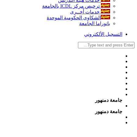
خدمات هيئة التدريس
ترخيص مركز ICDL بالجامعة
خدمات أخــرى
الشكاوى الحكومية الموحدة
بانوراما الجامعة
التسجيل الألكتروني
جامعة دمنهور
جامعة دمنهور