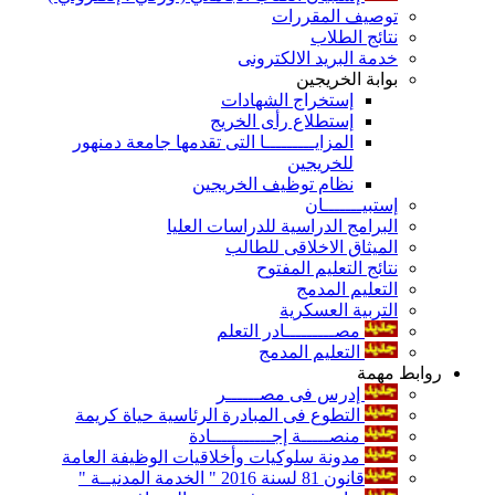
توصيف المقررات
نتائج الطلاب
خدمة البريد الالكترونى
بوابة الخريجين
إستخراج الشهادات
إستطلاع رأى الخريج
المزايـــــــــا التى تقدمها جامعة دمنهور
للخريجين
نظام توظيف الخريجين
إستبيـــــــان
البرامج الدراسية للدراسات العليا
الميثاق الاخلاقى للطالب
نتائج التعليم المفتوح
التعليم المدمج
التربية العسكرية
مصـــــــــادر التعلم
التعليم المدمج
روابط مهمة
إدرس فى مصــــــر
التطوع فى المبادرة الرئاسية حياة كريمة
منصـــــة إجـــــــــــادة
مدونة سلوكيات وأخلاقيات الوظيفة العامة
قانون 81 لسنة 2016 " الخدمة المدنيــة "