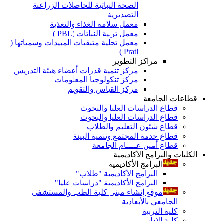
الصحة النباتية للحاصلات الزراعية
التصديرية
معمل سلامة الغذاء والتغذية
معمل تربية النباتات (PBL )
معمل تحلية متبقيات المبيدات وسمياتها (
Pratl )
مراكز التطوير
مركز تنمية قدرات أعضاء هيئة التدريس
مركز تنكولوجيا المعلومات
مركز القياس والتقويم
قطاعات الجامعة
قطاع الدراسات العليا والبحوث
قطاع الدراسات العليا والبحوث
قطاع شئون التعليم والطلاب
قطاع خدمة المجتمع وتنمية البيئة
قطاع أمين عــــام الجامعة
الكليات والبرامج الأكاديمية
البرامج الأكاديمية
البرامج الأكاديمية "طلاب"
البرامج الأكاديمية "دراسات عليا"
موقع إنشاء مبنى كلية الطب والمستشفى
الجامعي بالأبعادية
كلية التربية
كلية الاداب