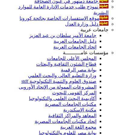
جامعة دمنهور في عيون الصحافة
نموذج طلب خدمات الإدارة العامة للموارد
البشرية
موقع الإستفسارات الخاصة بجائحة كورونا
دليل وزارة العدل
جامعات عربية
جامعة الأمير سلطان بن عبد العزيز
دليل الجامعات العربية
إتحاد الجامعات العربية
مؤسسات عامــــــــــة
المجلس الأعلى للجامعات
قطاع الشئون الثقافية والبعثات
بوابة مصر الرقمية
وزارة التعليم العالى والبحث العلمي
صندوق العلوم والتنمية التكنولوجية stdf
المشروعات الممولة من الإتحاد الأوروبى
المركز القومى للبحوث
أكاديمية البحث العلمى والتكنولوجيا
مكتبات الجامعات المصرية
مكتبة الإسكندرية
المعاهد والمراكز الثقافية
إتحاد مكتبات الجامعات المصرية
مجمع اللغة العربية
بوابة مصر للعلوم والتكتولوجيا