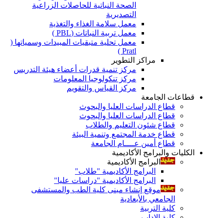
الصحة النباتية للحاصلات الزراعية
التصديرية
معمل سلامة الغذاء والتغذية
معمل تربية النباتات (PBL )
معمل تحلية متبقيات المبيدات وسمياتها (
Pratl )
مراكز التطوير
مركز تنمية قدرات أعضاء هيئة التدريس
مركز تنكولوجيا المعلومات
مركز القياس والتقويم
قطاعات الجامعة
قطاع الدراسات العليا والبحوث
قطاع الدراسات العليا والبحوث
قطاع شئون التعليم والطلاب
قطاع خدمة المجتمع وتنمية البيئة
قطاع أمين عــــام الجامعة
الكليات والبرامج الأكاديمية
البرامج الأكاديمية
البرامج الأكاديمية "طلاب"
البرامج الأكاديمية "دراسات عليا"
موقع إنشاء مبنى كلية الطب والمستشفى
الجامعي بالأبعادية
كلية التربية
كلية الاداب