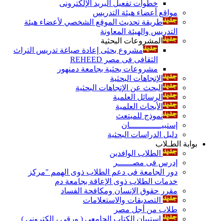
خطوات تفعيل البريد الإلكترونى
مواقع أعضاء هيئة التدريس
طريقة تحديث الموقع الشخصي لأعضاء هيئة
التدريس والهيئة المعاونة
المشروعات البحثية
مشروع بحثى إعادة صياغة تدريس التراث
الثقافى فى مصر REHEED
مشروعات بحثية بجامعة دمنهور
الإتجاهات البحثية
البحث عن الإتجاهات البحثية
الرسائل العلمية
الأبحاث العلمية
نموذج للمبتعث
إستبيـــــــــــــان
دليل الدراسات البحثية
بوابة الطـلاب
الطلاب الوافدين
إدرس فى مصــــــر
دور الجامعة فى دعم الطلاب ذوى الهمم "مركز
خدمات الطلاب ذوى الإعاقة بجامعة دم
مقرر حقوق الإنسان ومكافحة الفساد
التصديقات والاستعلامات
طلاب من أجل مصر
إستبيان الكتاب الجامعي ( ورقي ، إلكتروني )