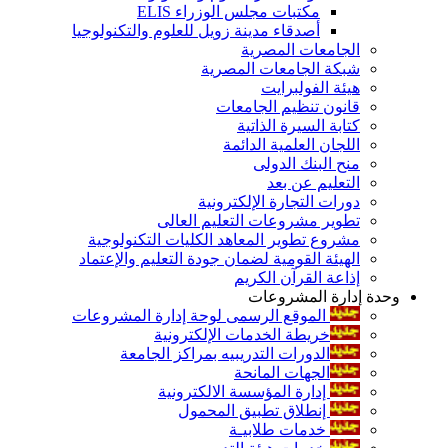
مكتبات مجلس الوزراء ELIS
أصدقاء مدينة زويل للعلوم والتكنولوجيا
الجامعات المصرية
شبكة الجامعات المصرية
هيئة الفولبرايت
قانون تنظيم الجامعات
كتابة السيرة الذاتية
اللجان العلمية الدائمة
منح البنك الدولى
التعليم عن بعد
دورات التجارة الإلكترونية
تطوير مشروعات التعليم العالى
مشروع تطوير المعاهد الكليات التكنولوجية
الهيئة القومية لضمان جودة التعليم والإعتماد
إذاعة القرآن الكريم
وحدة إدارة المشروعات
الموقع الرسمى لوحة إدارة المشروعات
خريطة الخدمات الإلكترونية
الدورات التدريبيه بمراكز الجامعة
الجهات المانحة
إدارة المؤسسة الالكترونية
إنطلاق تطبيق المحمول
خدمات طلابيـة