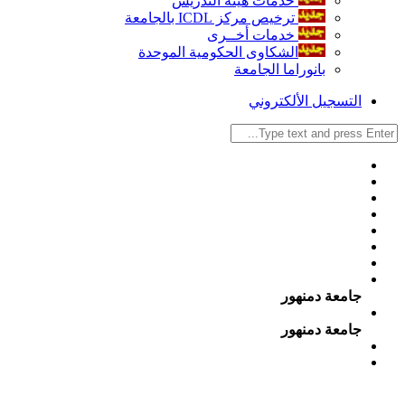
خدمات هيئة التدريس
ترخيص مركز ICDL بالجامعة
خدمات أخــرى
الشكاوى الحكومية الموحدة
بانوراما الجامعة
التسجيل الألكتروني
جامعة دمنهور
جامعة دمنهور