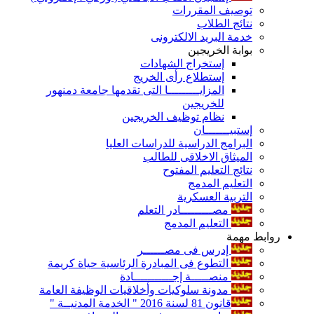
توصيف المقررات
نتائج الطلاب
خدمة البريد الالكترونى
بوابة الخريجين
إستخراج الشهادات
إستطلاع رأى الخريج
المزايـــــــــا التى تقدمها جامعة دمنهور
للخريجين
نظام توظيف الخريجين
إستبيـــــــان
البرامج الدراسية للدراسات العليا
الميثاق الاخلاقى للطالب
نتائج التعليم المفتوح
التعليم المدمج
التربية العسكرية
مصـــــــــادر التعلم
التعليم المدمج
روابط مهمة
إدرس فى مصــــــر
التطوع فى المبادرة الرئاسية حياة كريمة
منصـــــة إجـــــــــــادة
مدونة سلوكيات وأخلاقيات الوظيفة العامة
قانون 81 لسنة 2016 " الخدمة المدنيــة "