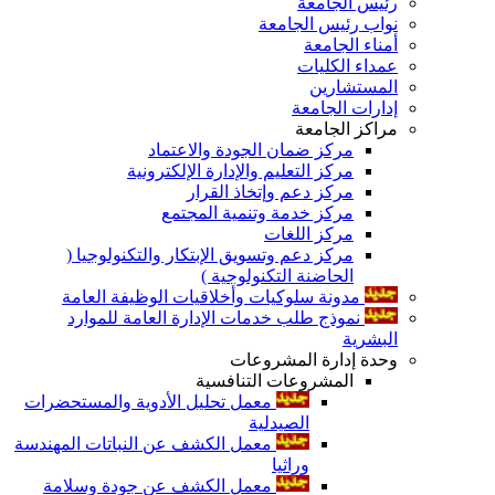
رئيس الجامعة
نواب رئيس الجامعة
أمناء الجامعة
عمداء الكليات
المستشارين
إدارات الجامعة
مراكز الجامعة
مركز ضمان الجودة والاعتماد
مركز التعليم والإدارة الإلكترونية
مركز دعم وإتخاذ القرار
مركز خدمة وتنمية المجتمع
مركز اللغات
مركز دعم وتسويق الإبتكار والتكنولوجيا (
الحاضنة التكنولوجية )
مدونة سلوكيات وأخلاقيات الوظيفة العامة
نموذج طلب خدمات الإدارة العامة للموارد
البشرية
وحدة إدارة المشروعات
المشروعات التنافسية
معمل تحليل الأدوية والمستحضرات
الصيدلية
معمل الكشف عن النباتات المهندسة
وراثيا
معمل الكشف عن جودة وسلامة