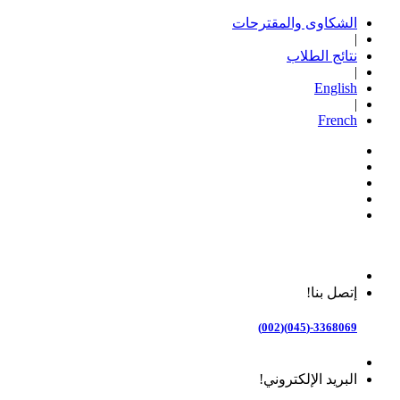
الشكاوى والمقترحات
|
نتائج الطلاب
|
English
|
French
إتصل بنا!
3368069-(045)(002)
البريد الإلكتروني!