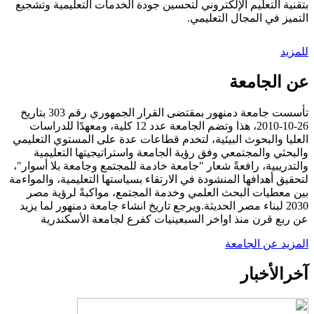
بتقنية التعليم الإلكتروني لتحسين جودة الخدمات التعليمية وتشجيع
التميز في المجال التعليمي.
للمزيد
عن الجامعة
تأسست جامعة دمنهور بمقتضى القرار الجمهوري رقم 303 بتاريخ
26-10-2010، هذا وتضم الجامعة عدد 12 كلية، ومعهدًا للدراسات
العليا والبحوث البيئية، لتخدم قطاعات عدة على المستوي التعليمي
والبحثي والمجتمعي وفق رؤية الجامعة واستراتيجيتها التعليمية
والتدريبية، رافعةً شعار "جامعة خادمة للمجتمع وجامعة بلا أسوار"،
لتحقيق أهدافها المنشودة في الارتقاء بسياستها التعليمية، والمواءمة
بين معطيات البحث العلمي وخدمة المجتمع، مواكبةً لرؤية مصر
2030 لبناء مصر الحديثة.ويرجع تاريخ انشاء جامعة دمنهور لما يزيد
عن ربع قرن منذ اواخر السبعينيات كفرع لجامعة الأسكندرية
المزيد عن الجامعة
آخر
الأخبار