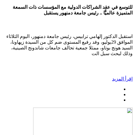
للتوسع في عقد الشراكات الدولية مع المؤسسات ذات السمعة
المتميزة عالميًّا .. رئيس جامعة دمنهور يستقبل
استقبل الدكتور إلهامي ترابيس، رئيس جامعة دمنهور، اليوم الثلاثاء
الموافق 29يوليو، وفد رفيع المستوى ضم كل من السيدة زيهاونا،
السيد هونج بوتاو، ممثلا جمعية تحالف جامعات شاندونج الصينية،
وذلك لبحث سبل الت
إقرأ المزيد