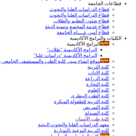
قطاعات الجامعة
قطاع الدراسات العليا والبحوث
قطاع الدراسات العليا والبحوث
قطاع شئون التعليم والطلاب
قطاع خدمة المجتمع وتنمية البيئة
قطاع أمين عــــام الجامعة
الكليات والبرامج الأكاديمية
البرامج الأكاديمية
البرامج الأكاديمية "طلاب"
البرامج الأكاديمية "دراسات عليا"
موقع إنشاء مبنى كلية الطب والمستشفى الجامعي بال
كلية التربية
كلية الاداب
كلية الزراعة
كلية التجارة
كلية العلوم
كلية الطب البيطرى
كلية التربية للطفولة المبكرة
كلية التمريض
كلية الصيدلة
كلية طب الأسنان
معهد الدراسات العليا والبحوث البيئية
كلية التربية النوعية بالنوبارية