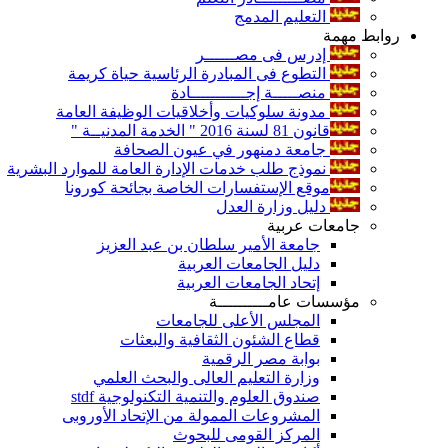
التعليم المدمج
روابط مهمة
إدرس فى مصــــــر
التطوع فى المبادرة الرئاسية حياة كريمة
منصـــــة إجـــــــــــادة
مدونة سلوكيات وأخلاقيات الوظيفة العامة
قانون 81 لسنة 2016 " الخدمة المدنيــة "
جامعة دمنهور في عيون الصحافة
نموذج طلب خدمات الإدارة العامة للموارد البشرية
موقع الإستفسارات الخاصة بجائحة كورونا
دليل وزارة العدل
جامعات عربية
جامعة الأمير سلطان بن عبد العزيز
دليل الجامعات العربية
إتحاد الجامعات العربية
مؤسسات عامــــــــــة
المجلس الأعلى للجامعات
قطاع الشئون الثقافية والبعثات
بوابة مصر الرقمية
وزارة التعليم العالى والبحث العلمي
صندوق العلوم والتنمية التكنولوجية stdf
المشروعات الممولة من الإتحاد الأوروبى
المركز القومى للبحوث