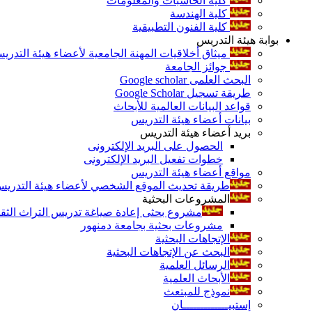
كلية الحاسبات والمعلومات
كلية الهندسة
كلية الفنون التطبيقية
بوابة هيئة التدريس
ميثاق أخلاقيات المهنة الجامعية لأعضاء هيئة التدري
جوائز الجامعة
البحث العلمى Google scholar
طريقة تسجيل Google Scholar
قواعد البيانات العالمية للأبحاث
بيانات أعضاء هيئة التدريس
بريد أعضاء هيئة التدريس
الحصول على البريد الإلكترونى
خطوات تفعيل البريد الإلكترونى
مواقع أعضاء هيئة التدريس
طريقة تحديث الموقع الشخصي لأعضاء هيئة التدريس و
المشروعات البحثية
مشروع بحثى إعادة صياغة تدريس التراث الثقافى 
مشروعات بحثية بجامعة دمنهور
الإتجاهات البحثية
البحث عن الإتجاهات البحثية
الرسائل العلمية
الأبحاث العلمية
نموذج للمبتعث
إستبيـــــــــــــان