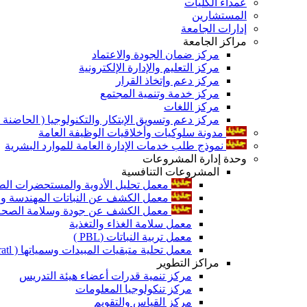
عمداء الكليات
المستشارين
إدارات الجامعة
مراكز الجامعة
مركز ضمان الجودة والاعتماد
مركز التعليم والإدارة الإلكترونية
مركز دعم وإتخاذ القرار
مركز خدمة وتنمية المجتمع
مركز اللغات
مركز دعم وتسويق الإبتكار والتكنولوجيا ( الحاضنة ا
مدونة سلوكيات وأخلاقيات الوظيفة العامة
نموذج طلب خدمات الإدارة العامة للموارد البشرية
وحدة إدارة المشروعات
المشروعات التنافسية
معمل تحليل الأدوية والمستحضرات الص
معمل الكشف عن النباتات المهندسة ورا
معمل الكشف عن جودة وسلامة الصحة الن
معمل سلامة الغذاء والتغذية
معمل تربية النباتات (PBL )
معمل تحلية متبقيات المبيدات وسمياتها ( Pratl )
مراكز التطوير
مركز تنمية قدرات أعضاء هيئة التدريس
مركز تنكولوجيا المعلومات
مركز القياس والتقويم