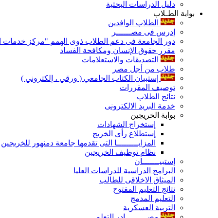
دليل الدراسات البحثية
بوابة الطـلاب
الطلاب الوافدين
إدرس فى مصــــــر
دور الجامعة فى دعم الطلاب ذوى الهمم "مركز خدمات ال
مقرر حقوق الإنسان ومكافحة الفساد
التصديقات والاستعلامات
طلاب من أجل مصر
إستبيان الكتاب الجامعي ( ورقي ، إلكتروني )
توصيف المقررات
نتائج الطلاب
خدمة البريد الالكترونى
بوابة الخريجين
إستخراج الشهادات
إستطلاع رأى الخريج
المزايـــــــــا التى تقدمها جامعة دمنهور للخريجين
نظام توظيف الخريجين
إستبيـــــــان
البرامج الدراسية للدراسات العليا
الميثاق الاخلاقى للطالب
نتائج التعليم المفتوح
التعليم المدمج
التربية العسكرية
مصـــــــــادر التعلم