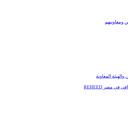
س ومعاونيهم
الهيئة المعاونة
فى مصر REHEED