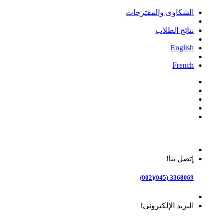
الشكاوى والمقترحات
|
نتائج الطلاب
|
English
|
French
إتصل بنا!
3368069-(045)(002)
البريد الإلكتروني!