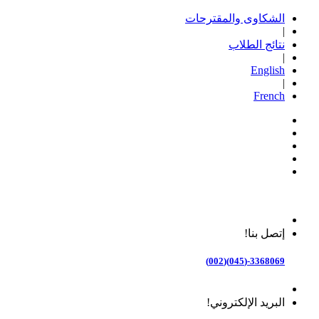
الشكاوى والمقترحات
|
نتائج الطلاب
|
English
|
French
إتصل بنا!
3368069-(045)(002)
البريد الإلكتروني!