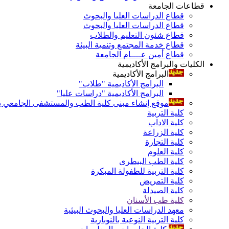
قطاعات الجامعة
قطاع الدراسات العليا والبحوث
قطاع الدراسات العليا والبحوث
قطاع شئون التعليم والطلاب
قطاع خدمة المجتمع وتنمية البيئة
قطاع أمين عــــام الجامعة
الكليات والبرامج الأكاديمية
البرامج الأكاديمية
البرامج الأكاديمية "طلاب"
البرامج الأكاديمية "دراسات عليا"
موقع إنشاء مبنى كلية الطب والمستشفى الجامعي بال
كلية التربية
كلية الاداب
كلية الزراعة
كلية التجارة
كلية العلوم
كلية الطب البيطرى
كلية التربية للطفولة المبكرة
كلية التمريض
كلية الصيدلة
كلية طب الأسنان
معهد الدراسات العليا والبحوث البيئية
كلية التربية النوعية بالنوبارية