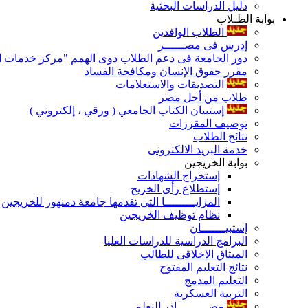
دليل الدراسات البحثية
بوابة الطـلاب
الطلاب الوافدين
إدرس فى مصــــــر
دور الجامعة فى دعم الطلاب ذوى الهمم "مركز خدمات ال
مقرر حقوق الإنسان ومكافحة الفساد
التصديقات والاستعلامات
طلاب من أجل مصر
إستبيان الكتاب الجامعي ( ورقي ، إلكتروني )
توصيف المقررات
نتائج الطلاب
خدمة البريد الالكترونى
بوابة الخريجين
إستخراج الشهادات
إستطلاع رأى الخريج
المزايـــــــــا التى تقدمها جامعة دمنهور للخريجين
نظام توظيف الخريجين
إستبيـــــــان
البرامج الدراسية للدراسات العليا
الميثاق الاخلاقى للطالب
نتائج التعليم المفتوح
التعليم المدمج
التربية العسكرية
مصـــــــــادر التعلم