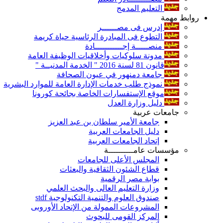
التعليم المدمج
روابط مهمة
إدرس فى مصــــــر
التطوع فى المبادرة الرئاسية حياة كريمة
منصـــــة إجـــــــــــادة
مدونة سلوكيات وأخلاقيات الوظيفة العامة
قانون 81 لسنة 2016 " الخدمة المدنيــة "
جامعة دمنهور في عيون الصحافة
نموذج طلب خدمات الإدارة العامة للموارد البشرية
موقع الإستفسارات الخاصة بجائحة كورونا
دليل وزارة العدل
جامعات عربية
جامعة الأمير سلطان بن عبد العزيز
دليل الجامعات العربية
إتحاد الجامعات العربية
مؤسسات عامــــــــــة
المجلس الأعلى للجامعات
قطاع الشئون الثقافية والبعثات
بوابة مصر الرقمية
وزارة التعليم العالى والبحث العلمي
صندوق العلوم والتنمية التكنولوجية stdf
المشروعات الممولة من الإتحاد الأوروبى
المركز القومى للبحوث