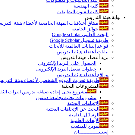
كلية الحاسبات والمعلومات
كلية الهندسة
كلية الفنون التطبيقية
بوابة هيئة التدريس
ميثاق أخلاقيات المهنة الجامعية لأعضاء هيئة التدري
جوائز الجامعة
البحث العلمى Google scholar
طريقة تسجيل Google Scholar
قواعد البيانات العالمية للأبحاث
بيانات أعضاء هيئة التدريس
بريد أعضاء هيئة التدريس
الحصول على البريد الإلكترونى
خطوات تفعيل البريد الإلكترونى
مواقع أعضاء هيئة التدريس
طريقة تحديث الموقع الشخصي لأعضاء هيئة التدريس و
المشروعات البحثية
مشروع بحثى إعادة صياغة تدريس التراث الثقافى 
مشروعات بحثية بجامعة دمنهور
الإتجاهات البحثية
البحث عن الإتجاهات البحثية
الرسائل العلمية
الأبحاث العلمية
نموذج للمبتعث
إستبيـــــــــــــان