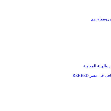
س ومعاونيهم
الهيئة المعاونة
فى مصر REHEED