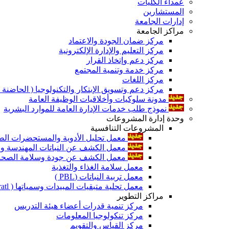
عمداء الكليات
المستشارين
إدارات الجامعة
مراكز الجامعة
مركز ضمان الجودة والاعتماد
مركز التعليم والإدارة الإلكترونية
مركز دعم وإتخاذ القرار
مركز خدمة وتنمية المجتمع
مركز اللغات
مركز دعم وتسويق الإبتكار والتكنولوجيا ( الحاضنة ا
مدونة سلوكيات وأخلاقيات الوظيفة العامة
نموذج طلب خدمات الإدارة العامة للموارد البشرية
وحدة إدارة المشروعات
المشروعات التنافسية
معمل تحليل الأدوية والمستحضرات الص
معمل الكشف عن النباتات المهندسة ورا
معمل الكشف عن جودة وسلامة الصحة الن
معمل سلامة الغذاء والتغذية
معمل تربية النباتات (PBL )
معمل تحلية متبقيات المبيدات وسمياتها ( Pratl )
مراكز التطوير
مركز تنمية قدرات أعضاء هيئة التدريس
مركز تنكولوجيا المعلومات
مركز القياس والتقويم