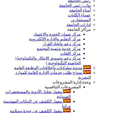
رئيس الجامعة
نواب رئيس الجامعة
أمناء الجامعة
عمداء الكليات
المستشارين
إدارات الجامعة
مراكز الجامعة
مركز ضمان الجودة والاعتماد
مركز التعليم والإدارة الإلكترونية
مركز دعم وإتخاذ القرار
مركز خدمة وتنمية المجتمع
مركز اللغات
مركز دعم وتسويق الإبتكار والتكنولوجيا (
الحاضنة التكنولوجية )
مدونة سلوكيات وأخلاقيات الوظيفة العامة
نموذج طلب خدمات الإدارة العامة للموارد
البشرية
وحدة إدارة المشروعات
المشروعات التنافسية
معمل تحليل الأدوية والمستحضرات
الصيدلية
معمل الكشف عن النباتات المهندسة
وراثيا
معمل الكشف عن جودة وسلامة