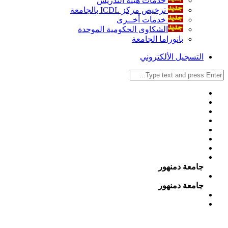
خدمات هيئة التدريس
ترخيص مركز ICDL بالجامعة
خدمات أخــرى
الشكاوى الحكومية الموحدة
بانوراما الجامعة
التسجيل الألكتروني
جامعة دمنهور
جامعة دمنهور