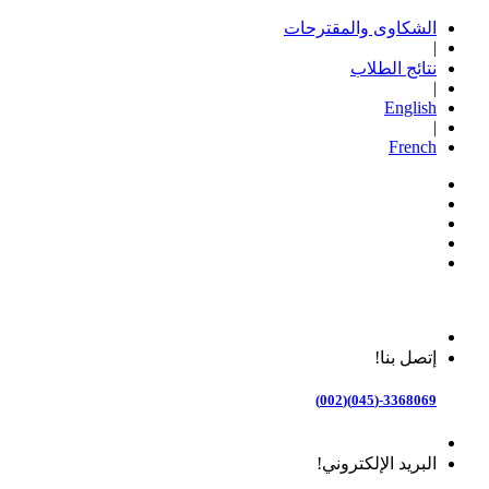
الشكاوى والمقترحات
|
نتائج الطلاب
|
English
|
French
إتصل بنا!
3368069-(045)(002)
البريد الإلكتروني!