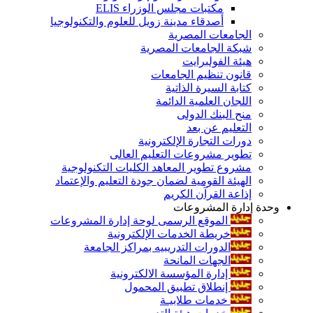
مكتبات مجلس الوزراء ELIS
أصدقاء مدينة زويل للعلوم والتكنولوجيا
الجامعات المصرية
شبكة الجامعات المصرية
هيئة الفولبرايت
قانون تنظيم الجامعات
كتابة السيرة الذاتية
اللجان العلمية الدائمة
منح البنك الدولى
التعليم عن بعد
دورات التجارة الإلكترونية
تطوير مشروعات التعليم العالى
مشروع تطوير المعاهد الكليات التكنولوجية
الهيئة القومية لضمان جودة التعليم والإعتماد
إذاعة القرآن الكريم
وحدة إدارة المشروعات
الموقع الرسمى لوحة إدارة المشروعات
خريطة الخدمات الإلكترونية
الدورات التدريبيه بمراكز الجامعة
الجهات المانحة
إدارة المؤسسة الالكترونية
إنطلاق تطبيق المحمول
خدمات طلابيـة