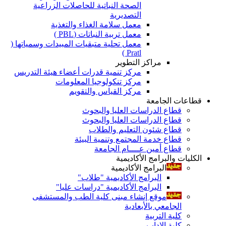
الصحة النباتية للحاصلات الزراعية
التصديرية
معمل سلامة الغذاء والتغذية
معمل تربية النباتات (PBL )
معمل تحلية متبقيات المبيدات وسمياتها (
Pratl )
مراكز التطوير
مركز تنمية قدرات أعضاء هيئة التدريس
مركز تنكولوجيا المعلومات
مركز القياس والتقويم
قطاعات الجامعة
قطاع الدراسات العليا والبحوث
قطاع الدراسات العليا والبحوث
قطاع شئون التعليم والطلاب
قطاع خدمة المجتمع وتنمية البيئة
قطاع أمين عــــام الجامعة
الكليات والبرامج الأكاديمية
البرامج الأكاديمية
البرامج الأكاديمية "طلاب"
البرامج الأكاديمية "دراسات عليا"
موقع إنشاء مبنى كلية الطب والمستشفى
الجامعي بالأبعادية
كلية التربية
كلية الاداب