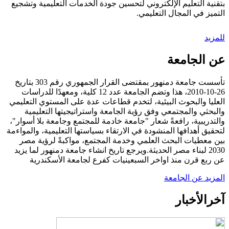
بتقنية التعليم الإلكتروني لتحسين جودة الخدمات التعليمية وتشجيع
التميز في المجال التعليمي.
للمزيد
عن الجامعة
تأسست جامعة دمنهور بمقتضى القرار الجمهوري رقم 303 بتاريخ
26-10-2010، هذا وتضم الجامعة عدد 12 كلية، ومعهدًا للدراسات
العليا والبحوث البيئية، لتخدم قطاعات عدة على المستوي التعليمي
والبحثي والمجتمعي وفق رؤية الجامعة واستراتيجيتها التعليمية
والتدريبية، رافعةً شعار "جامعة خادمة للمجتمع وجامعة بلا أسوار"،
لتحقيق أهدافها المنشودة في الارتقاء بسياستها التعليمية، والمواءمة
بين معطيات البحث العلمي وخدمة المجتمع، مواكبةً لرؤية مصر
2030 لبناء مصر الحديثة.ويرجع تاريخ انشاء جامعة دمنهور لما يزيد
عن ربع قرن منذ اواخر السبعينيات كفرع لجامعة الأسكندرية
المزيد عن الجامعة
آخر
الأخبار