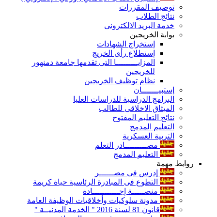
توصيف المقررات
نتائج الطلاب
خدمة البريد الالكترونى
بوابة الخريجين
إستخراج الشهادات
إستطلاع رأى الخريج
المزايـــــــــا التى تقدمها جامعة دمنهور
للخريجين
نظام توظيف الخريجين
إستبيـــــــان
البرامج الدراسية للدراسات العليا
الميثاق الاخلاقى للطالب
نتائج التعليم المفتوح
التعليم المدمج
التربية العسكرية
مصـــــــــادر التعلم
التعليم المدمج
روابط مهمة
إدرس فى مصــــــر
التطوع فى المبادرة الرئاسية حياة كريمة
منصـــــة إجـــــــــــادة
مدونة سلوكيات وأخلاقيات الوظيفة العامة
قانون 81 لسنة 2016 " الخدمة المدنيــة "