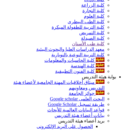
كلية الزراعة
كلية التجارة
كلية العلوم
كلية الطب البيطرى
كلية التربية للطفولة المبكرة
كلية التمريض
كلية الصيدلة
كلية طب الأسنان
معهد الدراسات العليا والبحوث البيئية
كلية التربية النوعية بالنوبارية
كلية الحاسبات والمعلومات
كلية الهندسة
كلية الفنون التطبيقية
بوابة هيئة التدريس
ميثاق أخلاقيات المهنة الجامعية لأعضاء هيئة
التدريس ومعاونيهم
جوائز الجامعة
البحث العلمى Google scholar
طريقة تسجيل Google Scholar
قواعد البيانات العالمية للأبحاث
بيانات أعضاء هيئة التدريس
بريد أعضاء هيئة التدريس
الحصول على البريد الإلكترونى