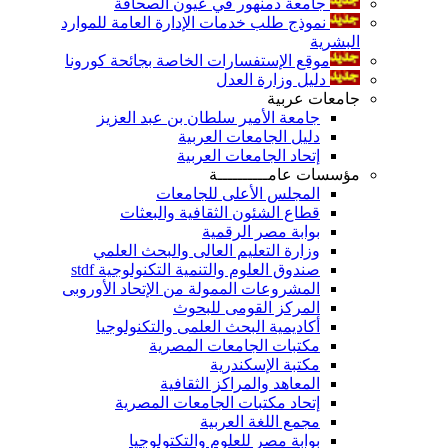
جامعة دمنهور في عيون الصحافة
نموذج طلب خدمات الإدارة العامة للموارد
البشرية
موقع الإستفسارات الخاصة بجائحة كورونا
دليل وزارة العدل
جامعات عربية
جامعة الأمير سلطان بن عبد العزيز
دليل الجامعات العربية
إتحاد الجامعات العربية
مؤسسات عامــــــــــة
المجلس الأعلى للجامعات
قطاع الشئون الثقافية والبعثات
بوابة مصر الرقمية
وزارة التعليم العالى والبحث العلمي
صندوق العلوم والتنمية التكنولوجية stdf
المشروعات الممولة من الإتحاد الأوروبى
المركز القومى للبحوث
أكاديمية البحث العلمى والتكنولوجيا
مكتبات الجامعات المصرية
مكتبة الإسكندرية
المعاهد والمراكز الثقافية
إتحاد مكتبات الجامعات المصرية
مجمع اللغة العربية
بوابة مصر للعلوم والتكتولوجيا