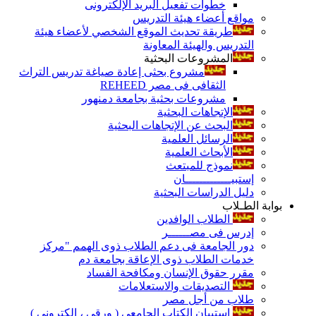
خطوات تفعيل البريد الإلكترونى
مواقع أعضاء هيئة التدريس
طريقة تحديث الموقع الشخصي لأعضاء هيئة
التدريس والهيئة المعاونة
المشروعات البحثية
مشروع بحثى إعادة صياغة تدريس التراث
الثقافى فى مصر REHEED
مشروعات بحثية بجامعة دمنهور
الإتجاهات البحثية
البحث عن الإتجاهات البحثية
الرسائل العلمية
الأبحاث العلمية
نموذج للمبتعث
إستبيـــــــــــــان
دليل الدراسات البحثية
بوابة الطـلاب
الطلاب الوافدين
إدرس فى مصــــــر
دور الجامعة فى دعم الطلاب ذوى الهمم "مركز
خدمات الطلاب ذوى الإعاقة بجامعة دم
مقرر حقوق الإنسان ومكافحة الفساد
التصديقات والاستعلامات
طلاب من أجل مصر
إستبيان الكتاب الجامعي ( ورقي ، إلكتروني )