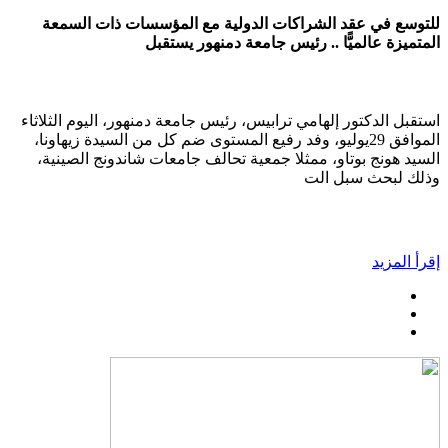
للتوسع في عقد الشراكات الدولية مع المؤسسات ذات السمعة
المتميزة عالميًّا .. رئيس جامعة دمنهور يستقبل
استقبل الدكتور إلهامي ترابيس، رئيس جامعة دمنهور، اليوم الثلاثاء
الموافق 29يوليو، وفد رفيع المستوى ضم كل من السيدة زيهاونا،
السيد هونج بوتاو، ممثلا جمعية تحالف جامعات شاندونج الصينية،
وذلك لبحث سبل الت
إقرأ المزيد