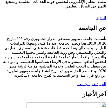
بتقنية التعليم الإلكتروني لتحسين جودة الخدمات التعليمية وتشجيع
التميز في المجال التعليمي.
للمزيد
عن الجامعة
تأسست جامعة دمنهور بمقتضى القرار الجمهوري رقم 303 بتاريخ
26-10-2010، هذا وتضم الجامعة عدد 12 كلية، ومعهدًا للدراسات
العليا والبحوث البيئية، لتخدم قطاعات عدة على المستوي التعليمي
والبحثي والمجتمعي وفق رؤية الجامعة واستراتيجيتها التعليمية
والتدريبية، رافعةً شعار "جامعة خادمة للمجتمع وجامعة بلا أسوار"،
لتحقيق أهدافها المنشودة في الارتقاء بسياستها التعليمية، والمواءمة
بين معطيات البحث العلمي وخدمة المجتمع، مواكبةً لرؤية مصر
2030 لبناء مصر الحديثة.ويرجع تاريخ انشاء جامعة دمنهور لما يزيد
عن ربع قرن منذ اواخر السبعينيات كفرع لجامعة الأسكندرية
المزيد عن الجامعة
آخر
الأخبار