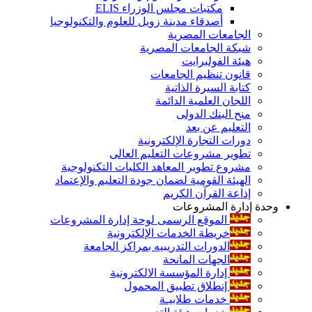
مكتبات مجلس الوزراء ELIS
أصدقاء مدينة زويل للعلوم والتكنولوجيا
الجامعات المصرية
شبكة الجامعات المصرية
هيئة الفولبرايت
قانون تنظيم الجامعات
كتابة السيرة الذاتية
اللجان العلمية الدائمة
منح البنك الدولى
التعليم عن بعد
دورات التجارة الإلكترونية
تطوير مشروعات التعليم العالى
مشروع تطوير المعاهد الكليات التكنولوجية
الهيئة القومية لضمان جودة التعليم والإعتماد
إذاعة القرآن الكريم
وحدة إدارة المشروعات
الموقع الرسمى لوحة إدارة المشروعات
خريطة الخدمات الإلكترونية
الدورات التدريبيه بمراكز الجامعة
الجهات المانحة
إدارة المؤسسة الالكترونية
إنطلاق تطبيق المحمول
خدمات طلابيـة