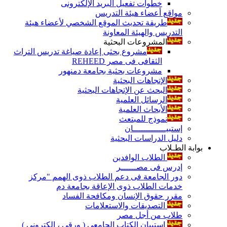
خطوات تفعيل البريد الإلكترونى
مواقع أعضاء هيئة التدريس
طريقة تحديث الموقع الشخصي لأعضاء هيئة
التدريس والهيئة المعاونة
المشروعات البحثية
مشروع بحثى إعادة صياغة تدريس التراث
الثقافى فى مصر REHEED
مشروعات بحثية بجامعة دمنهور
الإتجاهات البحثية
البحث عن الإتجاهات البحثية
الرسائل العلمية
الأبحاث العلمية
نموذج للمبتعث
إستبيـــــــــــــان
دليل الدراسات البحثية
بوابة الطـلاب
الطلاب الوافدين
إدرس فى مصــــــر
دور الجامعة فى دعم الطلاب ذوى الهمم "مركز
خدمات الطلاب ذوى الإعاقة بجامعة دم
مقرر حقوق الإنسان ومكافحة الفساد
التصديقات والاستعلامات
طلاب من أجل مصر
إستبيان الكتاب الجامعي ( ورقي ، إلكتروني )