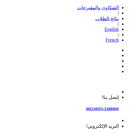
الشكاوى والمقترحات
|
نتائج الطلاب
|
English
|
French
إتصل بنا!
3368069-(045)(002)
البريد الإلكتروني!