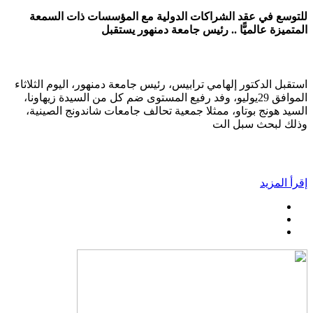
للتوسع في عقد الشراكات الدولية مع المؤسسات ذات السمعة
المتميزة عالميًّا .. رئيس جامعة دمنهور يستقبل
استقبل الدكتور إلهامي ترابيس، رئيس جامعة دمنهور، اليوم الثلاثاء
الموافق 29يوليو، وفد رفيع المستوى ضم كل من السيدة زيهاونا،
السيد هونج بوتاو، ممثلا جمعية تحالف جامعات شاندونج الصينية،
وذلك لبحث سبل الت
إقرأ المزيد