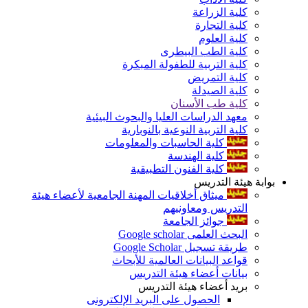
كلية الزراعة
كلية التجارة
كلية العلوم
كلية الطب البيطرى
كلية التربية للطفولة المبكرة
كلية التمريض
كلية الصيدلة
كلية طب الأسنان
معهد الدراسات العليا والبحوث البيئية
كلية التربية النوعية بالنوبارية
كلية الحاسبات والمعلومات
كلية الهندسة
كلية الفنون التطبيقية
بوابة هيئة التدريس
ميثاق أخلاقيات المهنة الجامعية لأعضاء هيئة
التدريس ومعاونيهم
جوائز الجامعة
البحث العلمى Google scholar
طريقة تسجيل Google Scholar
قواعد البيانات العالمية للأبحاث
بيانات أعضاء هيئة التدريس
بريد أعضاء هيئة التدريس
الحصول على البريد الإلكترونى