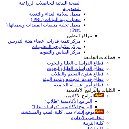
الصحة النباتية للحاصلات الزراعية
التصديرية
معمل سلامة الغذاء والتغذية
معمل تربية النباتات (PBL )
معمل تحلية متبقيات المبيدات وسمياتها (
Pratl )
مراكز التطوير
مركز تنمية قدرات أعضاء هيئة التدريس
مركز تنكولوجيا المعلومات
مركز القياس والتقويم
قطاعات الجامعة
قطاع الدراسات العليا والبحوث
قطاع الدراسات العليا والبحوث
قطاع شئون التعليم والطلاب
قطاع خدمة المجتمع وتنمية البيئة
قطاع أمين عــــام الجامعة
الكليات والبرامج الأكاديمية
البرامج الأكاديمية
البرامج الأكاديمية "طلاب"
البرامج الأكاديمية "دراسات عليا"
موقع إنشاء مبنى كلية الطب والمستشفى
الجامعي بالأبعادية
كلية التربية
كلية الاداب