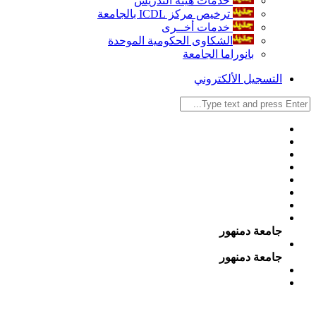
خدمات هيئة التدريس
ترخيص مركز ICDL بالجامعة
خدمات أخــرى
الشكاوى الحكومية الموحدة
بانوراما الجامعة
التسجيل الألكتروني
جامعة دمنهور
جامعة دمنهور