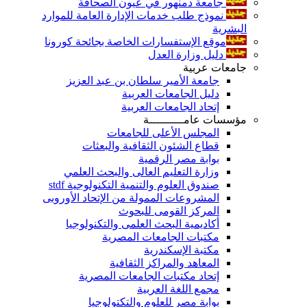
جامعة دمنهور في عيون الصحافة
نموذج طلب خدمات الإدارة العامة للموارد
البشرية
موقع الإستفسارات الخاصة بجائحة كورونا
دليل وزارة العدل
جامعات عربية
جامعة الأمير سلطان بن عبد العزيز
دليل الجامعات العربية
إتحاد الجامعات العربية
مؤسسات عامــــــــــة
المجلس الأعلى للجامعات
قطاع الشئون الثقافية والبعثات
بوابة مصر الرقمية
وزارة التعليم العالى والبحث العلمي
صندوق العلوم والتنمية التكنولوجية stdf
المشروعات الممولة من الإتحاد الأوروبى
المركز القومى للبحوث
أكاديمية البحث العلمى والتكنولوجيا
مكتبات الجامعات المصرية
مكتبة الإسكندرية
المعاهد والمراكز الثقافية
إتحاد مكتبات الجامعات المصرية
مجمع اللغة العربية
بوابة مصر للعلوم والتكتولوجيا