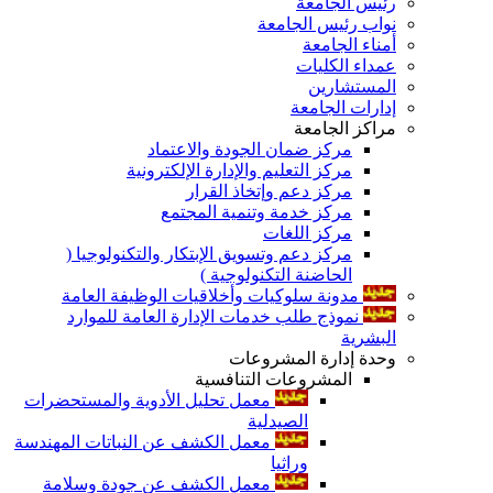
رئيس الجامعة
نواب رئيس الجامعة
أمناء الجامعة
عمداء الكليات
المستشارين
إدارات الجامعة
مراكز الجامعة
مركز ضمان الجودة والاعتماد
مركز التعليم والإدارة الإلكترونية
مركز دعم وإتخاذ القرار
مركز خدمة وتنمية المجتمع
مركز اللغات
مركز دعم وتسويق الإبتكار والتكنولوجيا (
الحاضنة التكنولوجية )
مدونة سلوكيات وأخلاقيات الوظيفة العامة
نموذج طلب خدمات الإدارة العامة للموارد
البشرية
وحدة إدارة المشروعات
المشروعات التنافسية
معمل تحليل الأدوية والمستحضرات
الصيدلية
معمل الكشف عن النباتات المهندسة
وراثيا
معمل الكشف عن جودة وسلامة