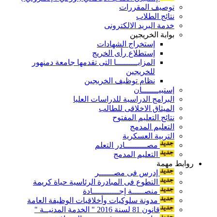
توصيف المقررات
نتائج الطلاب
خدمة البريد الالكترونى
بوابة الخريجين
إستخراج الشهادات
إستطلاع رأى الخريج
المزايـــــــــا التى تقدمها جامعة دمنهور
للخريجين
نظام توظيف الخريجين
إستبيـــــــان
البرامج الدراسية للدراسات العليا
الميثاق الاخلاقى للطالب
نتائج التعليم المفتوح
التعليم المدمج
التربية العسكرية
مصـــــــــادر التعلم
التعليم المدمج
روابط مهمة
إدرس فى مصــــــر
التطوع فى المبادرة الرئاسية حياة كريمة
منصـــــة إجـــــــــــادة
مدونة سلوكيات وأخلاقيات الوظيفة العامة
قانون 81 لسنة 2016 " الخدمة المدنيــة "