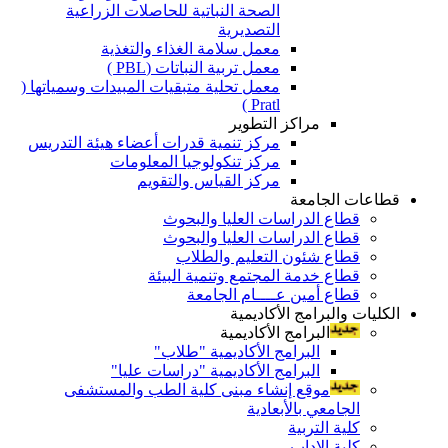
الصحة النباتية للحاصلات الزراعية
التصديرية
معمل سلامة الغذاء والتغذية
معمل تربية النباتات (PBL )
معمل تحلية متبقيات المبيدات وسمياتها (
Pratl )
مراكز التطوير
مركز تنمية قدرات أعضاء هيئة التدريس
مركز تنكولوجيا المعلومات
مركز القياس والتقويم
قطاعات الجامعة
قطاع الدراسات العليا والبحوث
قطاع الدراسات العليا والبحوث
قطاع شئون التعليم والطلاب
قطاع خدمة المجتمع وتنمية البيئة
قطاع أمين عــــام الجامعة
الكليات والبرامج الأكاديمية
البرامج الأكاديمية
البرامج الأكاديمية "طلاب"
البرامج الأكاديمية "دراسات عليا"
موقع إنشاء مبنى كلية الطب والمستشفى
الجامعي بالأبعادية
كلية التربية
كلية الاداب