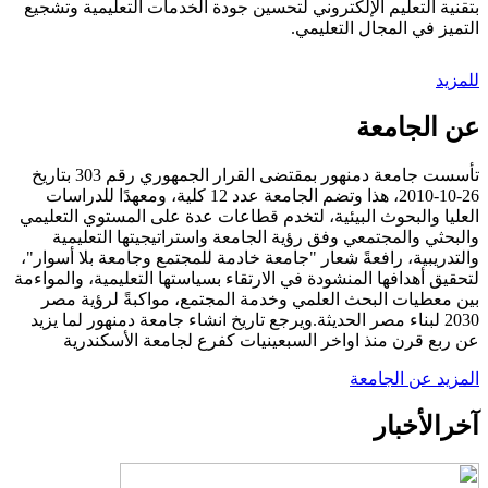
بتقنية التعليم الإلكتروني لتحسين جودة الخدمات التعليمية وتشجيع
التميز في المجال التعليمي.
للمزيد
عن الجامعة
تأسست جامعة دمنهور بمقتضى القرار الجمهوري رقم 303 بتاريخ
26-10-2010، هذا وتضم الجامعة عدد 12 كلية، ومعهدًا للدراسات
العليا والبحوث البيئية، لتخدم قطاعات عدة على المستوي التعليمي
والبحثي والمجتمعي وفق رؤية الجامعة واستراتيجيتها التعليمية
والتدريبية، رافعةً شعار "جامعة خادمة للمجتمع وجامعة بلا أسوار"،
لتحقيق أهدافها المنشودة في الارتقاء بسياستها التعليمية، والمواءمة
بين معطيات البحث العلمي وخدمة المجتمع، مواكبةً لرؤية مصر
2030 لبناء مصر الحديثة.ويرجع تاريخ انشاء جامعة دمنهور لما يزيد
عن ربع قرن منذ اواخر السبعينيات كفرع لجامعة الأسكندرية
المزيد عن الجامعة
آخر
الأخبار