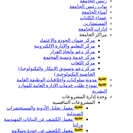
رئيس الجامعة
نواب رئيس الجامعة
أمناء الجامعة
عمداء الكليات
المستشارين
إدارات الجامعة
مراكز الجامعة
مركز ضمان الجودة والاعتماد
مركز التعليم والإدارة الإلكترونية
مركز دعم وإتخاذ القرار
مركز خدمة وتنمية المجتمع
مركز اللغات
مركز دعم وتسويق الإبتكار والتكنولوجيا (
الحاضنة التكنولوجية )
مدونة سلوكيات وأخلاقيات الوظيفة العامة
نموذج طلب خدمات الإدارة العامة للموارد
البشرية
وحدة إدارة المشروعات
المشروعات التنافسية
معمل تحليل الأدوية والمستحضرات
الصيدلية
معمل الكشف عن النباتات المهندسة
وراثيا
معمل الكشف عن جودة وسلامة