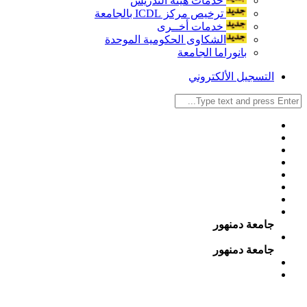
خدمات هيئة التدريس
ترخيص مركز ICDL بالجامعة
خدمات أخــرى
الشكاوى الحكومية الموحدة
بانوراما الجامعة
التسجيل الألكتروني
جامعة دمنهور
جامعة دمنهور