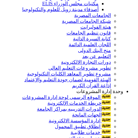
مكتبات مجلس الوزراء ELIS
أصدقاء مدينة زويل للعلوم والتكنولوجيا
الجامعات المصرية
شبكة الجامعات المصرية
هيئة الفولبرايت
قانون تنظيم الجامعات
كتابة السيرة الذاتية
اللجان العلمية الدائمة
منح البنك الدولى
التعليم عن بعد
دورات التجارة الإلكترونية
تطوير مشروعات التعليم العالى
مشروع تطوير المعاهد الكليات التكنولوجية
الهيئة القومية لضمان جودة التعليم والإعتماد
إذاعة القرآن الكريم
وحدة إدارة المشروعات
الموقع الرسمى لوحة إدارة المشروعات
خريطة الخدمات الإلكترونية
الدورات التدريبيه بمراكز الجامعة
الجهات المانحة
إدارة المؤسسة الالكترونية
إنطلاق تطبيق المحمول
خدمات طلابيـة