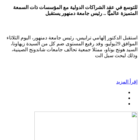
للتوسع في عقد الشراكات الدولية مع المؤسسات ذات السمعة
المتميزة عالميًّا .. رئيس جامعة دمنهور يستقبل
استقبل الدكتور إلهامي ترابيس، رئيس جامعة دمنهور، اليوم الثلاثاء
الموافق 29يوليو، وفد رفيع المستوى ضم كل من السيدة زيهاونا،
السيد هونج بوتاو، ممثلا جمعية تحالف جامعات شاندونج الصينية،
وذلك لبحث سبل الت
إقرأ المزيد