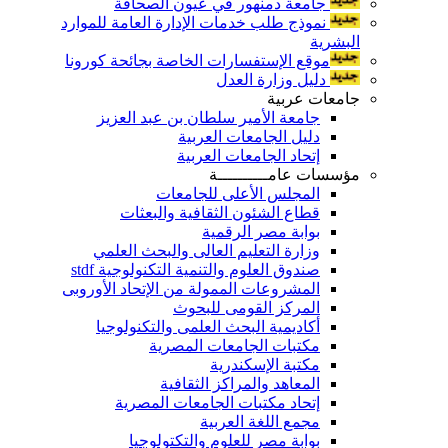
جامعة دمنهور في عيون الصحافة
نموذج طلب خدمات الإدارة العامة للموارد
البشرية
موقع الإستفسارات الخاصة بجائحة كورونا
دليل وزارة العدل
جامعات عربية
جامعة الأمير سلطان بن عبد العزيز
دليل الجامعات العربية
إتحاد الجامعات العربية
مؤسسات عامــــــــــة
المجلس الأعلى للجامعات
قطاع الشئون الثقافية والبعثات
بوابة مصر الرقمية
وزارة التعليم العالى والبحث العلمي
صندوق العلوم والتنمية التكنولوجية stdf
المشروعات الممولة من الإتحاد الأوروبى
المركز القومى للبحوث
أكاديمية البحث العلمى والتكنولوجيا
مكتبات الجامعات المصرية
مكتبة الإسكندرية
المعاهد والمراكز الثقافية
إتحاد مكتبات الجامعات المصرية
مجمع اللغة العربية
بوابة مصر للعلوم والتكتولوجيا