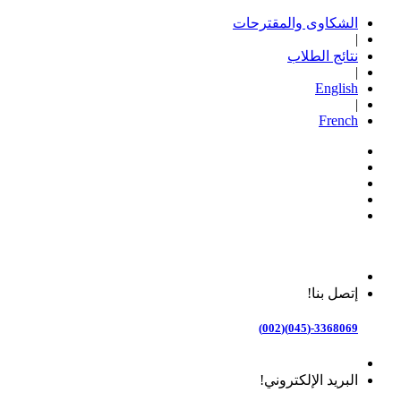
الشكاوى والمقترحات
|
نتائج الطلاب
|
English
|
French
إتصل بنا!
3368069-(045)(002)
البريد الإلكتروني!