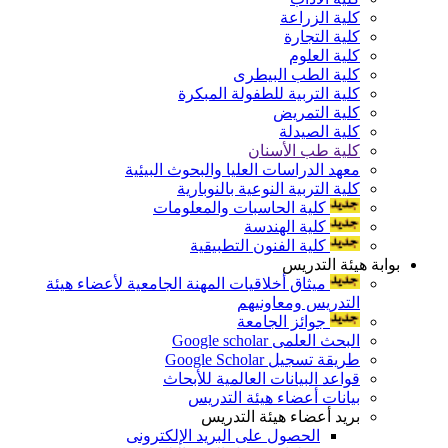
كلية الزراعة
كلية التجارة
كلية العلوم
كلية الطب البيطرى
كلية التربية للطفولة المبكرة
كلية التمريض
كلية الصيدلة
كلية طب الأسنان
معهد الدراسات العليا والبحوث البيئية
كلية التربية النوعية بالنوبارية
كلية الحاسبات والمعلومات
كلية الهندسة
كلية الفنون التطبيقية
بوابة هيئة التدريس
ميثاق أخلاقيات المهنة الجامعية لأعضاء هيئة
التدريس ومعاونيهم
جوائز الجامعة
البحث العلمى Google scholar
طريقة تسجيل Google Scholar
قواعد البيانات العالمية للأبحاث
بيانات أعضاء هيئة التدريس
بريد أعضاء هيئة التدريس
الحصول على البريد الإلكترونى