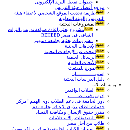
خطوات تفعيل البريد الإلكترونى
مواقع أعضاء هيئة التدريس
طريقة تحديث الموقع الشخصي لأعضاء هيئة
التدريس والهيئة المعاونة
المشروعات البحثية
مشروع بحثى إعادة صياغة تدريس التراث
الثقافى فى مصر REHEED
مشروعات بحثية بجامعة دمنهور
الإتجاهات البحثية
البحث عن الإتجاهات البحثية
الرسائل العلمية
الأبحاث العلمية
نموذج للمبتعث
إستبيـــــــــــــان
دليل الدراسات البحثية
بوابة الطـلاب
الطلاب الوافدين
إدرس فى مصــــــر
دور الجامعة فى دعم الطلاب ذوى الهمم "مركز
خدمات الطلاب ذوى الإعاقة بجامعة دم
مقرر حقوق الإنسان ومكافحة الفساد
التصديقات والاستعلامات
طلاب من أجل مصر
إستبيان الكتاب الجامعي ( ورقي ، إلكتروني )