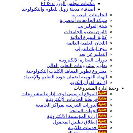
مكتبات مجلس الوزراء ELIS
أصدقاء مدينة زويل للعلوم والتكنولوجيا
الجامعات المصرية
شبكة الجامعات المصرية
هيئة الفولبرايت
قانون تنظيم الجامعات
كتابة السيرة الذاتية
اللجان العلمية الدائمة
منح البنك الدولى
التعليم عن بعد
دورات التجارة الإلكترونية
تطوير مشروعات التعليم العالى
مشروع تطوير المعاهد الكليات التكنولوجية
الهيئة القومية لضمان جودة التعليم والإعتماد
إذاعة القرآن الكريم
وحدة إدارة المشروعات
الموقع الرسمى لوحة إدارة المشروعات
خريطة الخدمات الإلكترونية
الدورات التدريبيه بمراكز الجامعة
الجهات المانحة
إدارة المؤسسة الالكترونية
إنطلاق تطبيق المحمول
خدمات طلابيـة