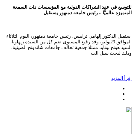
للتوسع في عقد الشراكات الدولية مع المؤسسات ذات السمعة
المتميزة عالميًّا .. رئيس جامعة دمنهور يستقبل
استقبل الدكتور إلهامي ترابيس، رئيس جامعة دمنهور، اليوم الثلاثاء
الموافق 29يوليو، وفد رفيع المستوى ضم كل من السيدة زيهاونا،
السيد هونج بوتاو، ممثلا جمعية تحالف جامعات شاندونج الصينية،
وذلك لبحث سبل الت
إقرأ المزيد