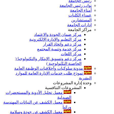
رئيس الجامعة
نواب رئيس الجامعة
أمناء الجامعة
عمداء الكليات
المستشارين
إدارات الجامعة
مراكز الجامعة
مركز ضمان الجودة والاعتماد
مركز التعليم والإدارة الإلكترونية
مركز دعم وإتخاذ القرار
مركز خدمة وتنمية المجتمع
مركز اللغات
مركز دعم وتسويق الإبتكار والتكنولوجيا (
الحاضنة التكنولوجية )
مدونة سلوكيات وأخلاقيات الوظيفة العامة
نموذج طلب خدمات الإدارة العامة للموارد
البشرية
وحدة إدارة المشروعات
المشروعات التنافسية
معمل تحليل الأدوية والمستحضرات
الصيدلية
معمل الكشف عن النباتات المهندسة
وراثيا
معمل الكشف عن جودة وسلامة