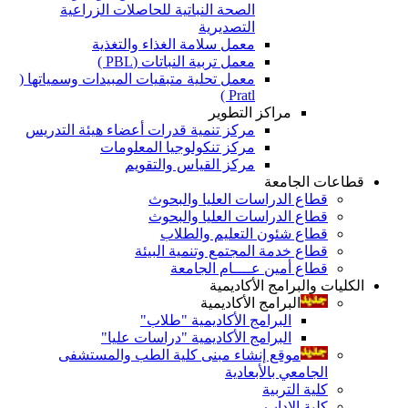
الصحة النباتية للحاصلات الزراعية
التصديرية
معمل سلامة الغذاء والتغذية
معمل تربية النباتات (PBL )
معمل تحلية متبقيات المبيدات وسمياتها (
Pratl )
مراكز التطوير
مركز تنمية قدرات أعضاء هيئة التدريس
مركز تنكولوجيا المعلومات
مركز القياس والتقويم
قطاعات الجامعة
قطاع الدراسات العليا والبحوث
قطاع الدراسات العليا والبحوث
قطاع شئون التعليم والطلاب
قطاع خدمة المجتمع وتنمية البيئة
قطاع أمين عــــام الجامعة
الكليات والبرامج الأكاديمية
البرامج الأكاديمية
البرامج الأكاديمية "طلاب"
البرامج الأكاديمية "دراسات عليا"
موقع إنشاء مبنى كلية الطب والمستشفى
الجامعي بالأبعادية
كلية التربية
كلية الاداب