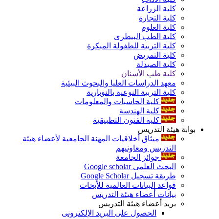
كلية الزراعة
كلية التجارة
كلية العلوم
كلية الطب البيطرى
كلية التربية للطفولة المبكرة
كلية التمريض
كلية الصيدلة
كلية طب الأسنان
معهد الدراسات العليا والبحوث البيئية
كلية التربية النوعية بالنوبارية
كلية الحاسبات والمعلومات
كلية الهندسة
كلية الفنون التطبيقية
بوابة هيئة التدريس
ميثاق أخلاقيات المهنة الجامعية لأعضاء هيئة
التدريس ومعاونيهم
جوائز الجامعة
البحث العلمى Google scholar
طريقة تسجيل Google Scholar
قواعد البيانات العالمية للأبحاث
بيانات أعضاء هيئة التدريس
بريد أعضاء هيئة التدريس
الحصول على البريد الإلكترونى