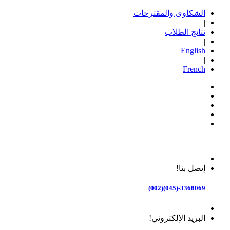
الشكاوى والمقترحات
|
نتائج الطلاب
|
English
|
French
إتصل بنا!
3368069-(045)(002)
البريد الإلكتروني!