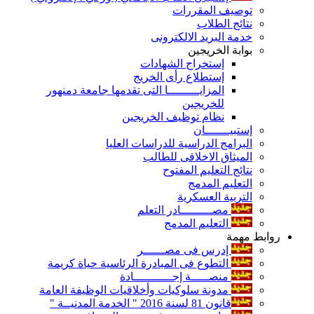
توصيف المقررات
نتائج الطلاب
خدمة البريد الالكترونى
بوابة الخريجين
إستخراج الشهادات
إستطلاع رأى الخريج
المزايـــــــــا التى تقدمها جامعة دمنهور
للخريجين
نظام توظيف الخريجين
إستبيـــــــان
البرامج الدراسية للدراسات العليا
الميثاق الاخلاقى للطالب
نتائج التعليم المفتوح
التعليم المدمج
التربية العسكرية
مصـــــــــادر التعلم
التعليم المدمج
روابط مهمة
إدرس فى مصــــــر
التطوع فى المبادرة الرئاسية حياة كريمة
منصـــــة إجـــــــــــادة
مدونة سلوكيات وأخلاقيات الوظيفة العامة
قانون 81 لسنة 2016 " الخدمة المدنيــة "