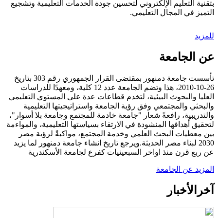
بتقنية التعليم الإلكتروني لتحسين جودة الخدمات التعليمية وتشجيع
التميز في المجال التعليمي.
للمزيد
عن الجامعة
تأسست جامعة دمنهور بمقتضى القرار الجمهوري رقم 303 بتاريخ
26-10-2010، هذا وتضم الجامعة عدد 12 كلية، ومعهدًا للدراسات
العليا والبحوث البيئية، لتخدم قطاعات عدة على المستوي التعليمي
والبحثي والمجتمعي وفق رؤية الجامعة واستراتيجيتها التعليمية
والتدريبية، رافعةً شعار "جامعة خادمة للمجتمع وجامعة بلا أسوار"،
لتحقيق أهدافها المنشودة في الارتقاء بسياستها التعليمية، والمواءمة
بين معطيات البحث العلمي وخدمة المجتمع، مواكبةً لرؤية مصر
2030 لبناء مصر الحديثة.ويرجع تاريخ انشاء جامعة دمنهور لما يزيد
عن ربع قرن منذ اواخر السبعينيات كفرع لجامعة الأسكندرية
المزيد عن الجامعة
آخر
الأخبار