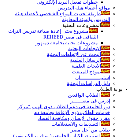
خطوات تفعيل البريد الإلكترونى
مواقع أعضاء هيئة التدريس
طريقة تحديث الموقع الشخصي لأعضاء هيئة
التدريس والهيئة المعاونة
المشروعات البحثية
مشروع بحثى إعادة صياغة تدريس التراث
الثقافى فى مصر REHEED
مشروعات بحثية بجامعة دمنهور
الإتجاهات البحثية
البحث عن الإتجاهات البحثية
الرسائل العلمية
الأبحاث العلمية
نموذج للمبتعث
إستبيـــــــــــــان
دليل الدراسات البحثية
بوابة الطـلاب
الطلاب الوافدين
إدرس فى مصــــــر
دور الجامعة فى دعم الطلاب ذوى الهمم "مركز
خدمات الطلاب ذوى الإعاقة بجامعة دم
مقرر حقوق الإنسان ومكافحة الفساد
التصديقات والاستعلامات
طلاب من أجل مصر
إستبيان الكتاب الجامعي ( ورقي ، إلكتروني )