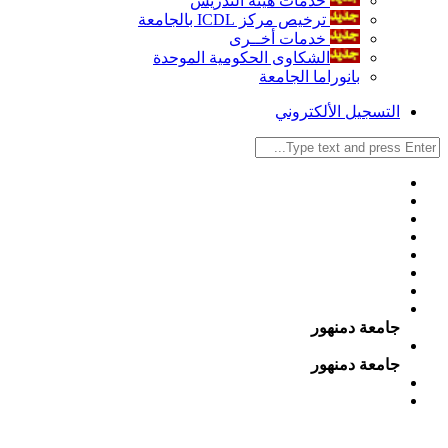
خدمات هيئة التدريس
ترخيص مركز ICDL بالجامعة
خدمات أخــرى
الشكاوى الحكومية الموحدة
بانوراما الجامعة
التسجيل الألكتروني
جامعة دمنهور
جامعة دمنهور