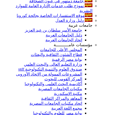
جامعة دمنهور في عيون الصحافة
نموذج طلب خدمات الإدارة العامة للموارد
البشرية
موقع الإستفسارات الخاصة بجائحة كورونا
دليل وزارة العدل
جامعات عربية
جامعة الأمير سلطان بن عبد العزيز
دليل الجامعات العربية
إتحاد الجامعات العربية
مؤسسات عامــــــــــة
المجلس الأعلى للجامعات
قطاع الشئون الثقافية والبعثات
بوابة مصر الرقمية
وزارة التعليم العالى والبحث العلمي
صندوق العلوم والتنمية التكنولوجية stdf
المشروعات الممولة من الإتحاد الأوروبى
المركز القومى للبحوث
أكاديمية البحث العلمى والتكنولوجيا
مكتبات الجامعات المصرية
مكتبة الإسكندرية
المعاهد والمراكز الثقافية
إتحاد مكتبات الجامعات المصرية
مجمع اللغة العربية
بوابة مصر للعلوم والتكتولوجيا