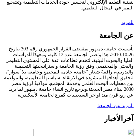
بتقنية التعليم الإلكتروني لتحسين جودة الخدمات التعليمية وتشجيع
التميز في المجال التعليمي.
للمزيد
عن الجامعة
تأسست جامعة دمنهور بمقتضى القرار الجمهوري رقم 303 بتاريخ
26-10-2010، هذا وتضم الجامعة عدد 12 كلية، ومعهدًا للدراسات
العليا والبحوث البيئية، لتخدم قطاعات عدة على المستوي التعليمي
والبحثي والمجتمعي وفق رؤية الجامعة واستراتيجيتها التعليمية
والتدريبية، رافعةً شعار "جامعة خادمة للمجتمع وجامعة بلا أسوار"،
لتحقيق أهدافها المنشودة في الارتقاء بسياستها التعليمية، والمواءمة
بين معطيات البحث العلمي وخدمة المجتمع، مواكبةً لرؤية مصر
2030 لبناء مصر الحديثة.ويرجع تاريخ انشاء جامعة دمنهور لما يزيد
عن ربع قرن منذ اواخر السبعينيات كفرع لجامعة الأسكندرية
المزيد عن الجامعة
آخر
الأخبار