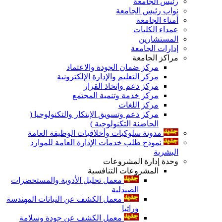
رئيس الجامعة
نواب رئيس الجامعة
أمناء الجامعة
عمداء الكليات
المستشارين
إدارات الجامعة
مراكز الجامعة
مركز ضمان الجودة والاعتماد
مركز التعليم والإدارة الإلكترونية
مركز دعم وإتخاذ القرار
مركز خدمة وتنمية المجتمع
مركز اللغات
مركز دعم وتسويق الإبتكار والتكنولوجيا (
الحاضنة التكنولوجية )
مدونة سلوكيات وأخلاقيات الوظيفة العامة
نموذج طلب خدمات الإدارة العامة للموارد
البشرية
وحدة إدارة المشروعات
المشروعات التنافسية
معمل تحليل الأدوية والمستحضرات
الصيدلية
معمل الكشف عن النباتات المهندسة
وراثيا
معمل الكشف عن جودة وسلامة