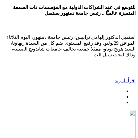
للتوسع في عقد الشراكات الدولية مع المؤسسات ذات السمعة
المتميزة عالميًّا .. رئيس جامعة دمنهور يستقبل
استقبل الدكتور إلهامي ترابيس، رئيس جامعة دمنهور، اليوم الثلاثاء
الموافق 29يوليو، وفد رفيع المستوى ضم كل من السيدة زيهاونا،
السيد هونج بوتاو، ممثلا جمعية تحالف جامعات شاندونج الصينية،
وذلك لبحث سبل الت
إقرأ المزيد