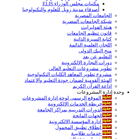
مكتبات مجلس الوزراء ELIS
أصدقاء مدينة زويل للعلوم والتكنولوجيا
الجامعات المصرية
شبكة الجامعات المصرية
هيئة الفولبرايت
قانون تنظيم الجامعات
كتابة السيرة الذاتية
اللجان العلمية الدائمة
منح البنك الدولى
التعليم عن بعد
دورات التجارة الإلكترونية
تطوير مشروعات التعليم العالى
مشروع تطوير المعاهد الكليات التكنولوجية
الهيئة القومية لضمان جودة التعليم والإعتماد
إذاعة القرآن الكريم
وحدة إدارة المشروعات
الموقع الرسمى لوحة إدارة المشروعات
خريطة الخدمات الإلكترونية
الدورات التدريبيه بمراكز الجامعة
الجهات المانحة
إدارة المؤسسة الالكترونية
إنطلاق تطبيق المحمول
خدمات طلابيـة