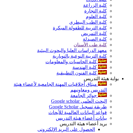
كلية الزراعة
كلية التجارة
كلية العلوم
كلية الطب البيطرى
كلية التربية للطفولة المبكرة
كلية التمريض
كلية الصيدلة
كلية طب الأسنان
معهد الدراسات العليا والبحوث البيئية
كلية التربية النوعية بالنوبارية
كلية الحاسبات والمعلومات
كلية الهندسة
كلية الفنون التطبيقية
بوابة هيئة التدريس
ميثاق أخلاقيات المهنة الجامعية لأعضاء هيئة
التدريس ومعاونيهم
جوائز الجامعة
البحث العلمى Google scholar
طريقة تسجيل Google Scholar
قواعد البيانات العالمية للأبحاث
بيانات أعضاء هيئة التدريس
بريد أعضاء هيئة التدريس
الحصول على البريد الإلكترونى