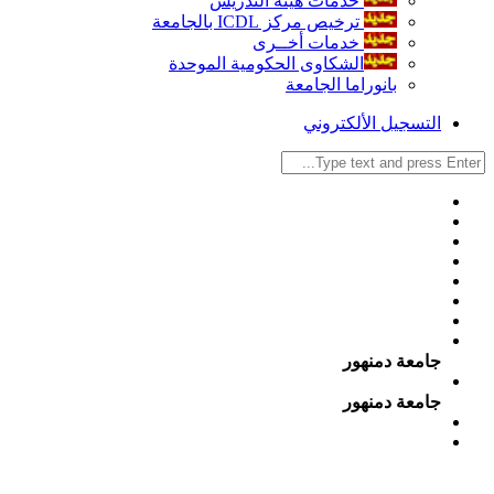
خدمات هيئة التدريس
ترخيص مركز ICDL بالجامعة
خدمات أخــرى
الشكاوى الحكومية الموحدة
بانوراما الجامعة
التسجيل الألكتروني
جامعة دمنهور
جامعة دمنهور