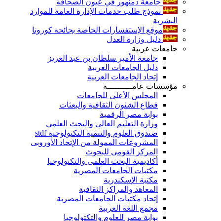
جامعة دمنهور في عيون الصحافة
نموذج طلب خدمات الإدارة العامة للموارد
البشرية
موقع الإستفسارات الخاصة بجائحة كورونا
دليل وزارة العدل
جامعات عربية
جامعة الأمير سلطان بن عبد العزيز
دليل الجامعات العربية
إتحاد الجامعات العربية
مؤسسات عامــــــــــة
المجلس الأعلى للجامعات
قطاع الشئون الثقافية والبعثات
بوابة مصر الرقمية
وزارة التعليم العالى والبحث العلمي
صندوق العلوم والتنمية التكنولوجية stdf
المشروعات الممولة من الإتحاد الأوروبى
المركز القومى للبحوث
أكاديمية البحث العلمى والتكنولوجيا
مكتبات الجامعات المصرية
مكتبة الإسكندرية
المعاهد والمراكز الثقافية
إتحاد مكتبات الجامعات المصرية
مجمع اللغة العربية
بوابة مصر للعلوم والتكتولوجيا