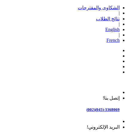
الشكاوى والمقترحات
|
نتائج الطلاب
|
English
|
French
إتصل بنا!
3368069-(045)(002)
البريد الإلكتروني!