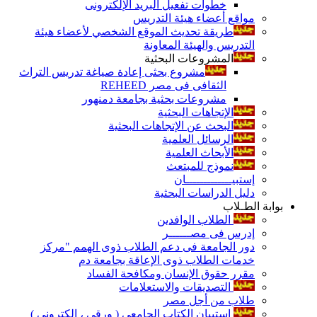
خطوات تفعيل البريد الإلكترونى
مواقع أعضاء هيئة التدريس
طريقة تحديث الموقع الشخصي لأعضاء هيئة
التدريس والهيئة المعاونة
المشروعات البحثية
مشروع بحثى إعادة صياغة تدريس التراث
الثقافى فى مصر REHEED
مشروعات بحثية بجامعة دمنهور
الإتجاهات البحثية
البحث عن الإتجاهات البحثية
الرسائل العلمية
الأبحاث العلمية
نموذج للمبتعث
إستبيـــــــــــــان
دليل الدراسات البحثية
بوابة الطـلاب
الطلاب الوافدين
إدرس فى مصــــــر
دور الجامعة فى دعم الطلاب ذوى الهمم "مركز
خدمات الطلاب ذوى الإعاقة بجامعة دم
مقرر حقوق الإنسان ومكافحة الفساد
التصديقات والاستعلامات
طلاب من أجل مصر
إستبيان الكتاب الجامعي ( ورقي ، إلكتروني )