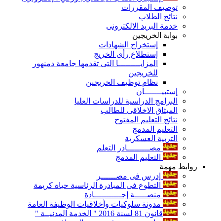
توصيف المقررات
نتائج الطلاب
خدمة البريد الالكترونى
بوابة الخريجين
إستخراج الشهادات
إستطلاع رأى الخريج
المزايـــــــــا التى تقدمها جامعة دمنهور
للخريجين
نظام توظيف الخريجين
إستبيـــــــان
البرامج الدراسية للدراسات العليا
الميثاق الاخلاقى للطالب
نتائج التعليم المفتوح
التعليم المدمج
التربية العسكرية
مصـــــــــادر التعلم
التعليم المدمج
روابط مهمة
إدرس فى مصــــــر
التطوع فى المبادرة الرئاسية حياة كريمة
منصـــــة إجـــــــــــادة
مدونة سلوكيات وأخلاقيات الوظيفة العامة
قانون 81 لسنة 2016 " الخدمة المدنيــة "