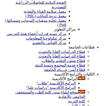
الصحة النباتية للحاصلات الزراعية
التصديرية
معمل سلامة الغذاء والتغذية
معمل تربية النباتات (PBL )
معمل تحلية متبقيات المبيدات وسمياتها (
Pratl )
مراكز التطوير
مركز تنمية قدرات أعضاء هيئة التدريس
مركز تنكولوجيا المعلومات
مركز القياس والتقويم
قطاعات الجامعة
قطاع الدراسات العليا والبحوث
قطاع الدراسات العليا والبحوث
قطاع شئون التعليم والطلاب
قطاع خدمة المجتمع وتنمية البيئة
قطاع أمين عــــام الجامعة
الكليات والبرامج الأكاديمية
البرامج الأكاديمية
البرامج الأكاديمية "طلاب"
البرامج الأكاديمية "دراسات عليا"
موقع إنشاء مبنى كلية الطب والمستشفى
الجامعي بالأبعادية
كلية التربية
كلية الاداب