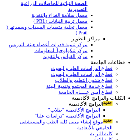
الصحة النباتية للحاصلات الزراعية
التصديرية
معمل سلامة الغذاء والتغذية
معمل تربية النباتات (PBL )
معمل تحلية متبقيات المبيدات وسمياتها (
Pratl )
مراكز التطوير
مركز تنمية قدرات أعضاء هيئة التدريس
مركز تنكولوجيا المعلومات
مركز القياس والتقويم
قطاعات الجامعة
قطاع الدراسات العليا والبحوث
قطاع الدراسات العليا والبحوث
قطاع شئون التعليم والطلاب
قطاع خدمة المجتمع وتنمية البيئة
قطاع أمين عــــام الجامعة
الكليات والبرامج الأكاديمية
البرامج الأكاديمية
البرامج الأكاديمية "طلاب"
البرامج الأكاديمية "دراسات عليا"
موقع إنشاء مبنى كلية الطب والمستشفى
الجامعي بالأبعادية
كلية التربية
كلية الاداب