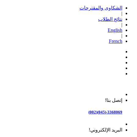
الشكاوى والمقترحات
|
نتائج الطلاب
|
English
|
French
إتصل بنا!
3368069-(045)(002)
البريد الإلكتروني!