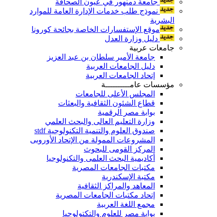
جامعة دمنهور في عيون الصحافة
نموذج طلب خدمات الإدارة العامة للموارد
البشرية
موقع الإستفسارات الخاصة بجائحة كورونا
دليل وزارة العدل
جامعات عربية
جامعة الأمير سلطان بن عبد العزيز
دليل الجامعات العربية
إتحاد الجامعات العربية
مؤسسات عامــــــــــة
المجلس الأعلى للجامعات
قطاع الشئون الثقافية والبعثات
بوابة مصر الرقمية
وزارة التعليم العالى والبحث العلمي
صندوق العلوم والتنمية التكنولوجية stdf
المشروعات الممولة من الإتحاد الأوروبى
المركز القومى للبحوث
أكاديمية البحث العلمى والتكنولوجيا
مكتبات الجامعات المصرية
مكتبة الإسكندرية
المعاهد والمراكز الثقافية
إتحاد مكتبات الجامعات المصرية
مجمع اللغة العربية
بوابة مصر للعلوم والتكتولوجيا