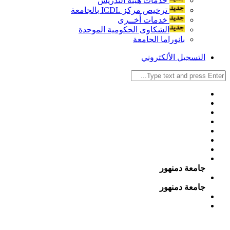
خدمات هيئة التدريس
ترخيص مركز ICDL بالجامعة
خدمات أخــرى
الشكاوى الحكومية الموحدة
بانوراما الجامعة
التسجيل الألكتروني
جامعة دمنهور
جامعة دمنهور