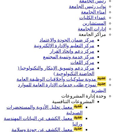
رئيس الجامعة
نواب رئيس الجامعة
أمناء الجامعة
عمداء الكليات
المستشارين
إدارات الجامعة
مراكز الجامعة
مركز ضمان الجودة والاعتماد
مركز التعليم والإدارة الإلكترونية
مركز دعم وإتخاذ القرار
مركز خدمة وتنمية المجتمع
مركز اللغات
مركز دعم وتسويق الإبتكار والتكنولوجيا (
الحاضنة التكنولوجية )
مدونة سلوكيات وأخلاقيات الوظيفة العامة
نموذج طلب خدمات الإدارة العامة للموارد
البشرية
وحدة إدارة المشروعات
المشروعات التنافسية
معمل تحليل الأدوية والمستحضرات
الصيدلية
معمل الكشف عن النباتات المهندسة
وراثيا
معمل الكشف عن جودة وسلامة