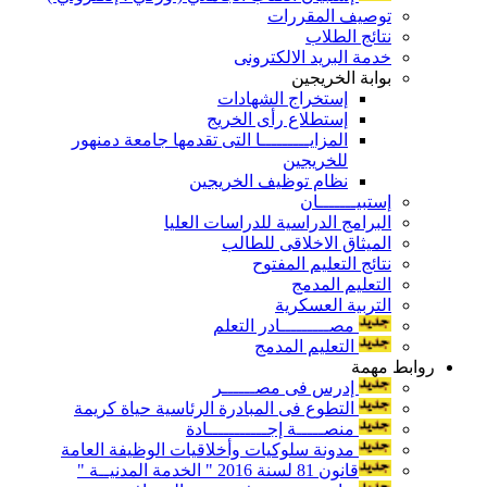
توصيف المقررات
نتائج الطلاب
خدمة البريد الالكترونى
بوابة الخريجين
إستخراج الشهادات
إستطلاع رأى الخريج
المزايـــــــــا التى تقدمها جامعة دمنهور
للخريجين
نظام توظيف الخريجين
إستبيـــــــان
البرامج الدراسية للدراسات العليا
الميثاق الاخلاقى للطالب
نتائج التعليم المفتوح
التعليم المدمج
التربية العسكرية
مصـــــــــادر التعلم
التعليم المدمج
روابط مهمة
إدرس فى مصــــــر
التطوع فى المبادرة الرئاسية حياة كريمة
منصـــــة إجـــــــــــادة
مدونة سلوكيات وأخلاقيات الوظيفة العامة
قانون 81 لسنة 2016 " الخدمة المدنيــة "