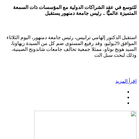
للتوسع في عقد الشراكات الدولية مع المؤسسات ذات السمعة
المتميزة عالميًّا .. رئيس جامعة دمنهور يستقبل
استقبل الدكتور إلهامي ترابيس، رئيس جامعة دمنهور، اليوم الثلاثاء
الموافق 29يوليو، وفد رفيع المستوى ضم كل من السيدة زيهاونا،
السيد هونج بوتاو، ممثلا جمعية تحالف جامعات شاندونج الصينية،
وذلك لبحث سبل الت
إقرأ المزيد