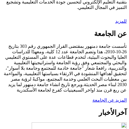
بتقنية التعليم الإلكتروني لتحسين جودة الخدمات التعليمية وتشجيع
التميز في المجال التعليمي.
للمزيد
عن الجامعة
تأسست جامعة دمنهور بمقتضى القرار الجمهوري رقم 303 بتاريخ
26-10-2010، هذا وتضم الجامعة عدد 12 كلية، ومعهدًا للدراسات
العليا والبحوث البيئية، لتخدم قطاعات عدة على المستوي التعليمي
والبحثي والمجتمعي وفق رؤية الجامعة واستراتيجيتها التعليمية
والتدريبية، رافعةً شعار "جامعة خادمة للمجتمع وجامعة بلا أسوار"،
لتحقيق أهدافها المنشودة في الارتقاء بسياستها التعليمية، والمواءمة
بين معطيات البحث العلمي وخدمة المجتمع، مواكبةً لرؤية مصر
2030 لبناء مصر الحديثة.ويرجع تاريخ انشاء جامعة دمنهور لما يزيد
عن ربع قرن منذ اواخر السبعينيات كفرع لجامعة الأسكندرية
المزيد عن الجامعة
آخر
الأخبار