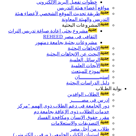
خطوات تفعيل البريد الإلكترونى
مواقع أعضاء هيئة التدريس
طريقة تحديث الموقع الشخصي لأعضاء هيئة
التدريس والهيئة المعاونة
المشروعات البحثية
مشروع بحثى إعادة صياغة تدريس التراث
الثقافى فى مصر REHEED
مشروعات بحثية بجامعة دمنهور
الإتجاهات البحثية
البحث عن الإتجاهات البحثية
الرسائل العلمية
الأبحاث العلمية
نموذج للمبتعث
إستبيـــــــــــــان
دليل الدراسات البحثية
بوابة الطـلاب
الطلاب الوافدين
إدرس فى مصــــــر
دور الجامعة فى دعم الطلاب ذوى الهمم "مركز
خدمات الطلاب ذوى الإعاقة بجامعة دم
مقرر حقوق الإنسان ومكافحة الفساد
التصديقات والاستعلامات
طلاب من أجل مصر
إستبيان الكتاب الجامعي ( ورقي ، إلكتروني )