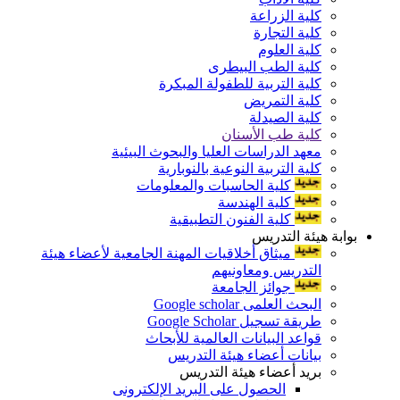
كلية الزراعة
كلية التجارة
كلية العلوم
كلية الطب البيطرى
كلية التربية للطفولة المبكرة
كلية التمريض
كلية الصيدلة
كلية طب الأسنان
معهد الدراسات العليا والبحوث البيئية
كلية التربية النوعية بالنوبارية
كلية الحاسبات والمعلومات
كلية الهندسة
كلية الفنون التطبيقية
بوابة هيئة التدريس
ميثاق أخلاقيات المهنة الجامعية لأعضاء هيئة
التدريس ومعاونيهم
جوائز الجامعة
البحث العلمى Google scholar
طريقة تسجيل Google Scholar
قواعد البيانات العالمية للأبحاث
بيانات أعضاء هيئة التدريس
بريد أعضاء هيئة التدريس
الحصول على البريد الإلكترونى