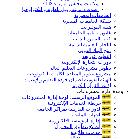
مكتبات مجلس الوزراء ELIS
أصدقاء مدينة زويل للعلوم والتكنولوجيا
الجامعات المصرية
شبكة الجامعات المصرية
هيئة الفولبرايت
قانون تنظيم الجامعات
كتابة السيرة الذاتية
اللجان العلمية الدائمة
منح البنك الدولى
التعليم عن بعد
دورات التجارة الإلكترونية
تطوير مشروعات التعليم العالى
مشروع تطوير المعاهد الكليات التكنولوجية
الهيئة القومية لضمان جودة التعليم والإعتماد
إذاعة القرآن الكريم
وحدة إدارة المشروعات
الموقع الرسمى لوحة إدارة المشروعات
خريطة الخدمات الإلكترونية
الدورات التدريبيه بمراكز الجامعة
الجهات المانحة
إدارة المؤسسة الالكترونية
إنطلاق تطبيق المحمول
خدمات طلابيـة