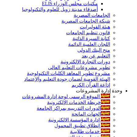
مكتبات مجلس الوزراء ELIS
أصدقاء مدينة زويل للعلوم والتكنولوجيا
الجامعات المصرية
شبكة الجامعات المصرية
هيئة الفولبرايت
قانون تنظيم الجامعات
كتابة السيرة الذاتية
اللجان العلمية الدائمة
منح البنك الدولى
التعليم عن بعد
دورات التجارة الإلكترونية
تطوير مشروعات التعليم العالى
مشروع تطوير المعاهد الكليات التكنولوجية
الهيئة القومية لضمان جودة التعليم والإعتماد
إذاعة القرآن الكريم
وحدة إدارة المشروعات
الموقع الرسمى لوحة إدارة المشروعات
خريطة الخدمات الإلكترونية
الدورات التدريبيه بمراكز الجامعة
الجهات المانحة
إدارة المؤسسة الالكترونية
إنطلاق تطبيق المحمول
خدمات طلابيـة