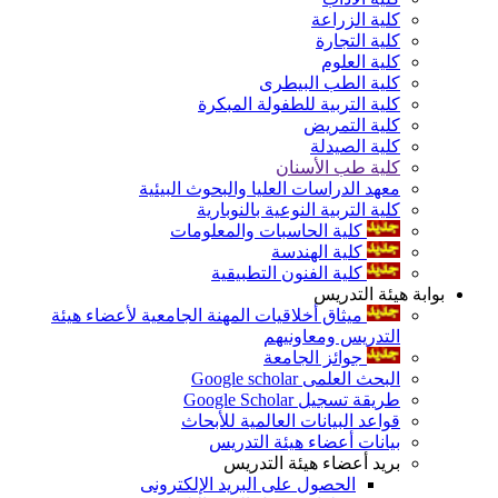
كلية الزراعة
كلية التجارة
كلية العلوم
كلية الطب البيطرى
كلية التربية للطفولة المبكرة
كلية التمريض
كلية الصيدلة
كلية طب الأسنان
معهد الدراسات العليا والبحوث البيئية
كلية التربية النوعية بالنوبارية
كلية الحاسبات والمعلومات
كلية الهندسة
كلية الفنون التطبيقية
بوابة هيئة التدريس
ميثاق أخلاقيات المهنة الجامعية لأعضاء هيئة
التدريس ومعاونيهم
جوائز الجامعة
البحث العلمى Google scholar
طريقة تسجيل Google Scholar
قواعد البيانات العالمية للأبحاث
بيانات أعضاء هيئة التدريس
بريد أعضاء هيئة التدريس
الحصول على البريد الإلكترونى