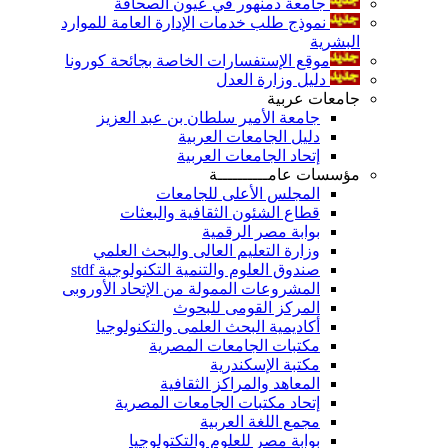
جامعة دمنهور في عيون الصحافة
نموذج طلب خدمات الإدارة العامة للموارد
البشرية
موقع الإستفسارات الخاصة بجائحة كورونا
دليل وزارة العدل
جامعات عربية
جامعة الأمير سلطان بن عبد العزيز
دليل الجامعات العربية
إتحاد الجامعات العربية
مؤسسات عامــــــــــة
المجلس الأعلى للجامعات
قطاع الشئون الثقافية والبعثات
بوابة مصر الرقمية
وزارة التعليم العالى والبحث العلمي
صندوق العلوم والتنمية التكنولوجية stdf
المشروعات الممولة من الإتحاد الأوروبى
المركز القومى للبحوث
أكاديمية البحث العلمى والتكنولوجيا
مكتبات الجامعات المصرية
مكتبة الإسكندرية
المعاهد والمراكز الثقافية
إتحاد مكتبات الجامعات المصرية
مجمع اللغة العربية
بوابة مصر للعلوم والتكتولوجيا