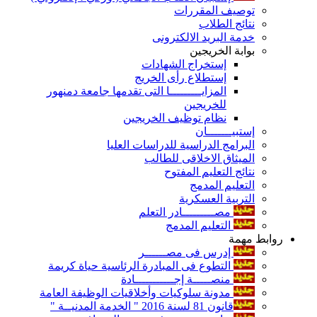
توصيف المقررات
نتائج الطلاب
خدمة البريد الالكترونى
بوابة الخريجين
إستخراج الشهادات
إستطلاع رأى الخريج
المزايـــــــــا التى تقدمها جامعة دمنهور
للخريجين
نظام توظيف الخريجين
إستبيـــــــان
البرامج الدراسية للدراسات العليا
الميثاق الاخلاقى للطالب
نتائج التعليم المفتوح
التعليم المدمج
التربية العسكرية
مصـــــــــادر التعلم
التعليم المدمج
روابط مهمة
إدرس فى مصــــــر
التطوع فى المبادرة الرئاسية حياة كريمة
منصـــــة إجـــــــــــادة
مدونة سلوكيات وأخلاقيات الوظيفة العامة
قانون 81 لسنة 2016 " الخدمة المدنيــة "