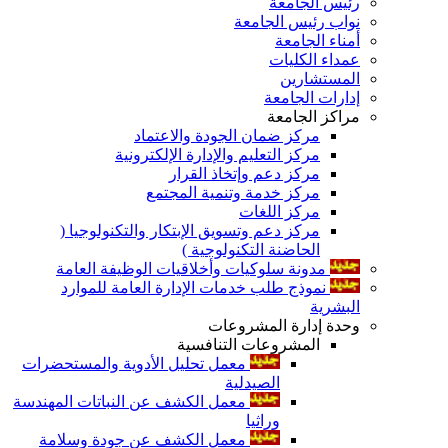
رئيس الجامعة
نواب رئيس الجامعة
أمناء الجامعة
عمداء الكليات
المستشارين
إدارات الجامعة
مراكز الجامعة
مركز ضمان الجودة والاعتماد
مركز التعليم والإدارة الإلكترونية
مركز دعم وإتخاذ القرار
مركز خدمة وتنمية المجتمع
مركز اللغات
مركز دعم وتسويق الإبتكار والتكنولوجيا (
الحاضنة التكنولوجية )
مدونة سلوكيات وأخلاقيات الوظيفة العامة
نموذج طلب خدمات الإدارة العامة للموارد
البشرية
وحدة إدارة المشروعات
المشروعات التنافسية
معمل تحليل الأدوية والمستحضرات
الصيدلية
معمل الكشف عن النباتات المهندسة
وراثيا
معمل الكشف عن جودة وسلامة