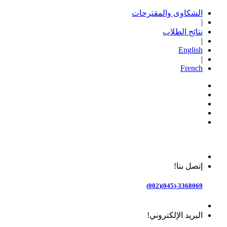
الشكاوى والمقترحات
|
نتائج الطلاب
|
English
|
French
إتصل بنا!
3368069-(045)(002)
البريد الإلكتروني!