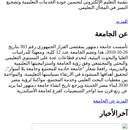
بتقنية التعليم الإلكتروني لتحسين جودة الخدمات التعليمية وتشجيع
التميز في المجال التعليمي.
للمزيد
عن الجامعة
تأسست جامعة دمنهور بمقتضى القرار الجمهوري رقم 303 بتاريخ
26-10-2010، هذا وتضم الجامعة عدد 12 كلية، ومعهدًا للدراسات
العليا والبحوث البيئية، لتخدم قطاعات عدة على المستوي التعليمي
والبحثي والمجتمعي وفق رؤية الجامعة واستراتيجيتها التعليمية
والتدريبية، رافعةً شعار "جامعة خادمة للمجتمع وجامعة بلا أسوار"،
لتحقيق أهدافها المنشودة في الارتقاء بسياستها التعليمية، والمواءمة
بين معطيات البحث العلمي وخدمة المجتمع، مواكبةً لرؤية مصر
2030 لبناء مصر الحديثة.ويرجع تاريخ انشاء جامعة دمنهور لما يزيد
عن ربع قرن منذ اواخر السبعينيات كفرع لجامعة الأسكندرية
المزيد عن الجامعة
آخر
الأخبار