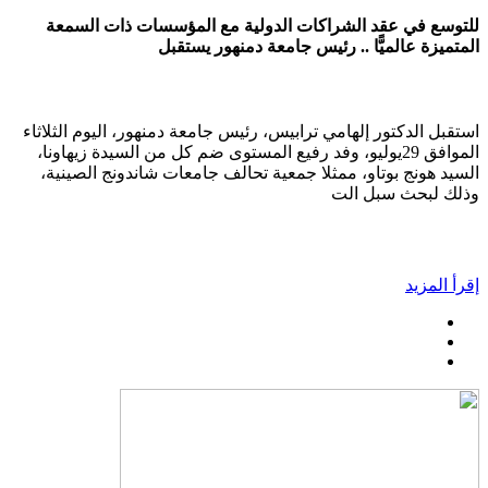
للتوسع في عقد الشراكات الدولية مع المؤسسات ذات السمعة
المتميزة عالميًّا .. رئيس جامعة دمنهور يستقبل
استقبل الدكتور إلهامي ترابيس، رئيس جامعة دمنهور، اليوم الثلاثاء
الموافق 29يوليو، وفد رفيع المستوى ضم كل من السيدة زيهاونا،
السيد هونج بوتاو، ممثلا جمعية تحالف جامعات شاندونج الصينية،
وذلك لبحث سبل الت
إقرأ المزيد