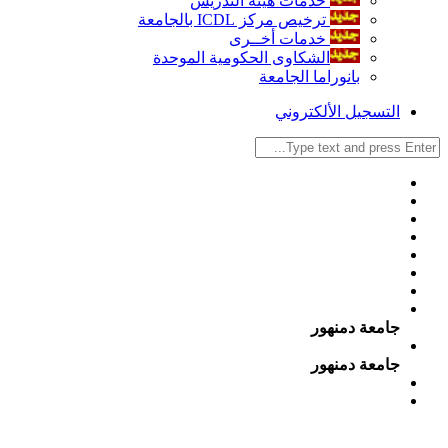
خدمات هيئة التدريس
ترخيص مركز ICDL بالجامعة
خدمات أخــرى
الشكاوى الحكومية الموحدة
بانوراما الجامعة
التسجيل الألكتروني
جامعة دمنهور
جامعة دمنهور