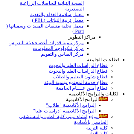
الصحة النباتية للحاصلات الزراعية
التصديرية
معمل سلامة الغذاء والتغذية
معمل تربية النباتات (PBL )
معمل تحلية متبقيات المبيدات وسمياتها (
Pratl )
مراكز التطوير
مركز تنمية قدرات أعضاء هيئة التدريس
مركز تنكولوجيا المعلومات
مركز القياس والتقويم
قطاعات الجامعة
قطاع الدراسات العليا والبحوث
قطاع الدراسات العليا والبحوث
قطاع شئون التعليم والطلاب
قطاع خدمة المجتمع وتنمية البيئة
قطاع أمين عــــام الجامعة
الكليات والبرامج الأكاديمية
البرامج الأكاديمية
البرامج الأكاديمية "طلاب"
البرامج الأكاديمية "دراسات عليا"
موقع إنشاء مبنى كلية الطب والمستشفى
الجامعي بالأبعادية
كلية التربية
كلية الاداب