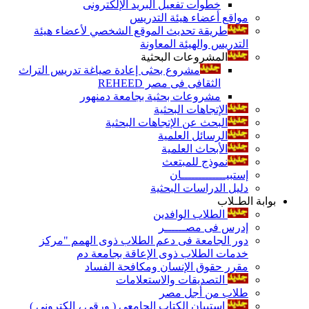
خطوات تفعيل البريد الإلكترونى
مواقع أعضاء هيئة التدريس
طريقة تحديث الموقع الشخصي لأعضاء هيئة
التدريس والهيئة المعاونة
المشروعات البحثية
مشروع بحثى إعادة صياغة تدريس التراث
الثقافى فى مصر REHEED
مشروعات بحثية بجامعة دمنهور
الإتجاهات البحثية
البحث عن الإتجاهات البحثية
الرسائل العلمية
الأبحاث العلمية
نموذج للمبتعث
إستبيـــــــــــــان
دليل الدراسات البحثية
بوابة الطـلاب
الطلاب الوافدين
إدرس فى مصــــــر
دور الجامعة فى دعم الطلاب ذوى الهمم "مركز
خدمات الطلاب ذوى الإعاقة بجامعة دم
مقرر حقوق الإنسان ومكافحة الفساد
التصديقات والاستعلامات
طلاب من أجل مصر
إستبيان الكتاب الجامعي ( ورقي ، إلكتروني )