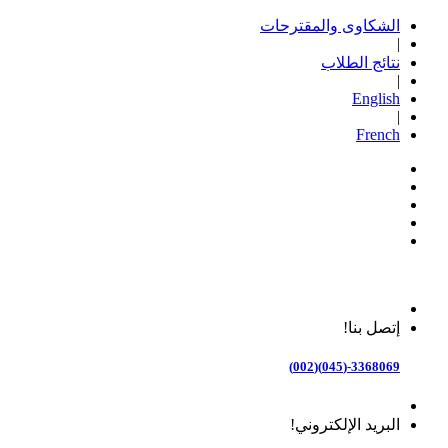
الشكاوى والمقترحات
|
نتائج الطلاب
|
English
|
French
إتصل بنا!
3368069-(045)(002)
البريد الإلكتروني!