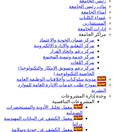
رئيس الجامعة
نواب رئيس الجامعة
أمناء الجامعة
عمداء الكليات
المستشارين
إدارات الجامعة
مراكز الجامعة
مركز ضمان الجودة والاعتماد
مركز التعليم والإدارة الإلكترونية
مركز دعم وإتخاذ القرار
مركز خدمة وتنمية المجتمع
مركز اللغات
مركز دعم وتسويق الإبتكار والتكنولوجيا (
الحاضنة التكنولوجية )
مدونة سلوكيات وأخلاقيات الوظيفة العامة
نموذج طلب خدمات الإدارة العامة للموارد
البشرية
وحدة إدارة المشروعات
المشروعات التنافسية
معمل تحليل الأدوية والمستحضرات
الصيدلية
معمل الكشف عن النباتات المهندسة
وراثيا
معمل الكشف عن جودة وسلامة