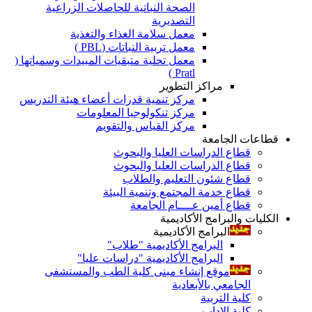
الصحة النباتية للحاصلات الزراعية
التصديرية
معمل سلامة الغذاء والتغذية
معمل تربية النباتات (PBL )
معمل تحلية متبقيات المبيدات وسمياتها (
Pratl )
مراكز التطوير
مركز تنمية قدرات أعضاء هيئة التدريس
مركز تنكولوجيا المعلومات
مركز القياس والتقويم
قطاعات الجامعة
قطاع الدراسات العليا والبحوث
قطاع الدراسات العليا والبحوث
قطاع شئون التعليم والطلاب
قطاع خدمة المجتمع وتنمية البيئة
قطاع أمين عــــام الجامعة
الكليات والبرامج الأكاديمية
البرامج الأكاديمية
البرامج الأكاديمية "طلاب"
البرامج الأكاديمية "دراسات عليا"
موقع إنشاء مبنى كلية الطب والمستشفى
الجامعي بالأبعادية
كلية التربية
كلية الاداب