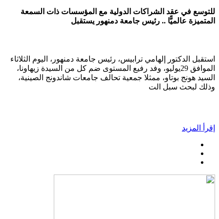
للتوسع في عقد الشراكات الدولية مع المؤسسات ذات السمعة
المتميزة عالميًّا .. رئيس جامعة دمنهور يستقبل
استقبل الدكتور إلهامي ترابيس، رئيس جامعة دمنهور، اليوم الثلاثاء
الموافق 29يوليو، وفد رفيع المستوى ضم كل من السيدة زيهاونا،
السيد هونج بوتاو، ممثلا جمعية تحالف جامعات شاندونج الصينية،
وذلك لبحث سبل الت
إقرأ المزيد