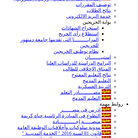
توصيف المقررات
نتائج الطلاب
خدمة البريد الالكترونى
بوابة الخريجين
إستخراج الشهادات
إستطلاع رأى الخريج
المزايـــــــــا التى تقدمها جامعة دمنهور
للخريجين
نظام توظيف الخريجين
إستبيـــــــان
البرامج الدراسية للدراسات العليا
الميثاق الاخلاقى للطالب
نتائج التعليم المفتوح
التعليم المدمج
التربية العسكرية
مصـــــــــادر التعلم
التعليم المدمج
روابط مهمة
إدرس فى مصــــــر
التطوع فى المبادرة الرئاسية حياة كريمة
منصـــــة إجـــــــــــادة
مدونة سلوكيات وأخلاقيات الوظيفة العامة
قانون 81 لسنة 2016 " الخدمة المدنيــة "