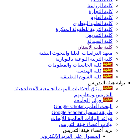
كلية الزراعة
كلية التجارة
كلية العلوم
كلية الطب البيطرى
كلية التربية للطفولة المبكرة
كلية التمريض
كلية الصيدلة
كلية طب الأسنان
معهد الدراسات العليا والبحوث البيئية
كلية التربية النوعية بالنوبارية
كلية الحاسبات والمعلومات
كلية الهندسة
كلية الفنون التطبيقية
بوابة هيئة التدريس
ميثاق أخلاقيات المهنة الجامعية لأعضاء هيئة
التدريس ومعاونيهم
جوائز الجامعة
البحث العلمى Google scholar
طريقة تسجيل Google Scholar
قواعد البيانات العالمية للأبحاث
بيانات أعضاء هيئة التدريس
بريد أعضاء هيئة التدريس
الحصول على البريد الإلكترونى