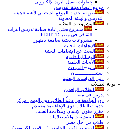
خطوات تفعيل البريد الإلكترونى
مواقع أعضاء هيئة التدريس
طريقة تحديث الموقع الشخصي لأعضاء هيئة
التدريس والهيئة المعاونة
المشروعات البحثية
مشروع بحثى إعادة صياغة تدريس التراث
الثقافى فى مصر REHEED
مشروعات بحثية بجامعة دمنهور
الإتجاهات البحثية
البحث عن الإتجاهات البحثية
الرسائل العلمية
الأبحاث العلمية
نموذج للمبتعث
إستبيـــــــــــــان
دليل الدراسات البحثية
بوابة الطـلاب
الطلاب الوافدين
إدرس فى مصــــــر
دور الجامعة فى دعم الطلاب ذوى الهمم "مركز
خدمات الطلاب ذوى الإعاقة بجامعة دم
مقرر حقوق الإنسان ومكافحة الفساد
التصديقات والاستعلامات
طلاب من أجل مصر
إستبيان الكتاب الجامعي ( ورقي ، إلكتروني )