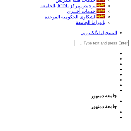
خدمات هيئة التدريس
ترخيص مركز ICDL بالجامعة
خدمات أخــرى
الشكاوى الحكومية الموحدة
بانوراما الجامعة
التسجيل الألكتروني
جامعة دمنهور
جامعة دمنهور