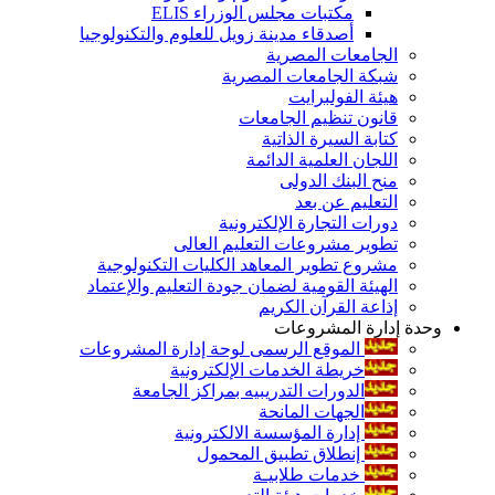
مكتبات مجلس الوزراء ELIS
أصدقاء مدينة زويل للعلوم والتكنولوجيا
الجامعات المصرية
شبكة الجامعات المصرية
هيئة الفولبرايت
قانون تنظيم الجامعات
كتابة السيرة الذاتية
اللجان العلمية الدائمة
منح البنك الدولى
التعليم عن بعد
دورات التجارة الإلكترونية
تطوير مشروعات التعليم العالى
مشروع تطوير المعاهد الكليات التكنولوجية
الهيئة القومية لضمان جودة التعليم والإعتماد
إذاعة القرآن الكريم
وحدة إدارة المشروعات
الموقع الرسمى لوحة إدارة المشروعات
خريطة الخدمات الإلكترونية
الدورات التدريبيه بمراكز الجامعة
الجهات المانحة
إدارة المؤسسة الالكترونية
إنطلاق تطبيق المحمول
خدمات طلابيـة