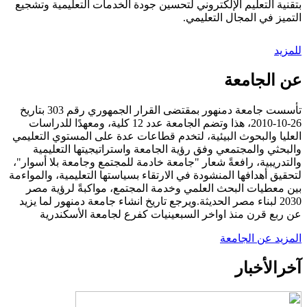
بتقنية التعليم الإلكتروني لتحسين جودة الخدمات التعليمية وتشجيع
التميز في المجال التعليمي.
للمزيد
عن الجامعة
تأسست جامعة دمنهور بمقتضى القرار الجمهوري رقم 303 بتاريخ
26-10-2010، هذا وتضم الجامعة عدد 12 كلية، ومعهدًا للدراسات
العليا والبحوث البيئية، لتخدم قطاعات عدة على المستوي التعليمي
والبحثي والمجتمعي وفق رؤية الجامعة واستراتيجيتها التعليمية
والتدريبية، رافعةً شعار "جامعة خادمة للمجتمع وجامعة بلا أسوار"،
لتحقيق أهدافها المنشودة في الارتقاء بسياستها التعليمية، والمواءمة
بين معطيات البحث العلمي وخدمة المجتمع، مواكبةً لرؤية مصر
2030 لبناء مصر الحديثة.ويرجع تاريخ انشاء جامعة دمنهور لما يزيد
عن ربع قرن منذ اواخر السبعينيات كفرع لجامعة الأسكندرية
المزيد عن الجامعة
آخر
الأخبار