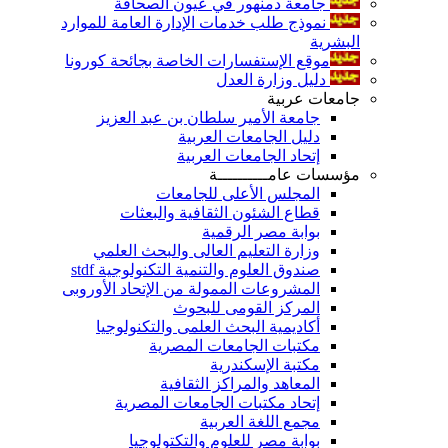
جامعة دمنهور في عيون الصحافة
نموذج طلب خدمات الإدارة العامة للموارد
البشرية
موقع الإستفسارات الخاصة بجائحة كورونا
دليل وزارة العدل
جامعات عربية
جامعة الأمير سلطان بن عبد العزيز
دليل الجامعات العربية
إتحاد الجامعات العربية
مؤسسات عامــــــــــة
المجلس الأعلى للجامعات
قطاع الشئون الثقافية والبعثات
بوابة مصر الرقمية
وزارة التعليم العالى والبحث العلمي
صندوق العلوم والتنمية التكنولوجية stdf
المشروعات الممولة من الإتحاد الأوروبى
المركز القومى للبحوث
أكاديمية البحث العلمى والتكنولوجيا
مكتبات الجامعات المصرية
مكتبة الإسكندرية
المعاهد والمراكز الثقافية
إتحاد مكتبات الجامعات المصرية
مجمع اللغة العربية
بوابة مصر للعلوم والتكتولوجيا