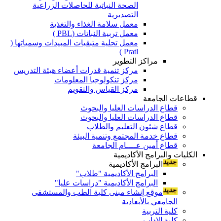
الصحة النباتية للحاصلات الزراعية
التصديرية
معمل سلامة الغذاء والتغذية
معمل تربية النباتات (PBL )
معمل تحلية متبقيات المبيدات وسمياتها (
Pratl )
مراكز التطوير
مركز تنمية قدرات أعضاء هيئة التدريس
مركز تنكولوجيا المعلومات
مركز القياس والتقويم
قطاعات الجامعة
قطاع الدراسات العليا والبحوث
قطاع الدراسات العليا والبحوث
قطاع شئون التعليم والطلاب
قطاع خدمة المجتمع وتنمية البيئة
قطاع أمين عــــام الجامعة
الكليات والبرامج الأكاديمية
البرامج الأكاديمية
البرامج الأكاديمية "طلاب"
البرامج الأكاديمية "دراسات عليا"
موقع إنشاء مبنى كلية الطب والمستشفى
الجامعي بالأبعادية
كلية التربية
كلية الاداب