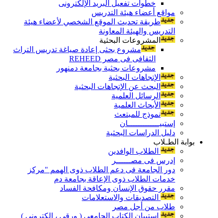
خطوات تفعيل البريد الإلكترونى
مواقع أعضاء هيئة التدريس
طريقة تحديث الموقع الشخصي لأعضاء هيئة
التدريس والهيئة المعاونة
المشروعات البحثية
مشروع بحثى إعادة صياغة تدريس التراث
الثقافى فى مصر REHEED
مشروعات بحثية بجامعة دمنهور
الإتجاهات البحثية
البحث عن الإتجاهات البحثية
الرسائل العلمية
الأبحاث العلمية
نموذج للمبتعث
إستبيـــــــــــــان
دليل الدراسات البحثية
بوابة الطـلاب
الطلاب الوافدين
إدرس فى مصــــــر
دور الجامعة فى دعم الطلاب ذوى الهمم "مركز
خدمات الطلاب ذوى الإعاقة بجامعة دم
مقرر حقوق الإنسان ومكافحة الفساد
التصديقات والاستعلامات
طلاب من أجل مصر
إستبيان الكتاب الجامعي ( ورقي ، إلكتروني )