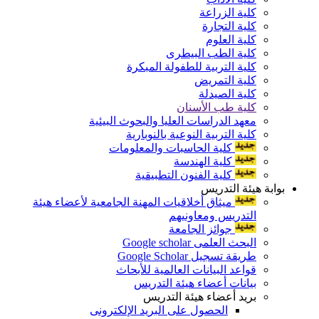
كلية الزراعة
كلية التجارة
كلية العلوم
كلية الطب البيطرى
كلية التربية للطفولة المبكرة
كلية التمريض
كلية الصيدلة
كلية طب الأسنان
معهد الدراسات العليا والبحوث البيئية
كلية التربية النوعية بالنوبارية
كلية الحاسبات والمعلومات
كلية الهندسة
كلية الفنون التطبيقية
بوابة هيئة التدريس
ميثاق أخلاقيات المهنة الجامعية لأعضاء هيئة
التدريس ومعاونيهم
جوائز الجامعة
البحث العلمى Google scholar
طريقة تسجيل Google Scholar
قواعد البيانات العالمية للأبحاث
بيانات أعضاء هيئة التدريس
بريد أعضاء هيئة التدريس
الحصول على البريد الإلكترونى