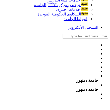
خدمات هيئة التدريس
ترخيص مركز ICDL بالجامعة
خدمات أخــرى
الشكاوى الحكومية الموحدة
بانوراما الجامعة
التسجيل الألكتروني
جامعة دمنهور
جامعة دمنهور