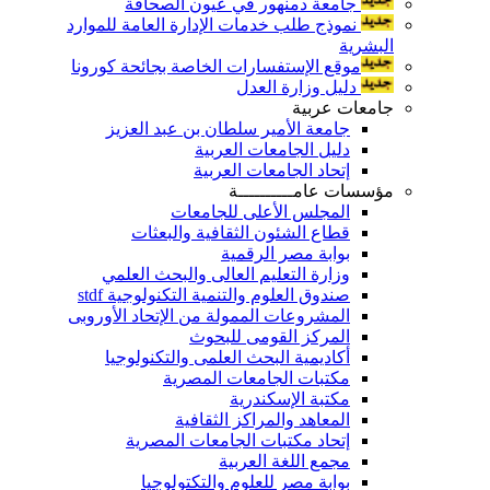
جامعة دمنهور في عيون الصحافة
نموذج طلب خدمات الإدارة العامة للموارد
البشرية
موقع الإستفسارات الخاصة بجائحة كورونا
دليل وزارة العدل
جامعات عربية
جامعة الأمير سلطان بن عبد العزيز
دليل الجامعات العربية
إتحاد الجامعات العربية
مؤسسات عامــــــــــة
المجلس الأعلى للجامعات
قطاع الشئون الثقافية والبعثات
بوابة مصر الرقمية
وزارة التعليم العالى والبحث العلمي
صندوق العلوم والتنمية التكنولوجية stdf
المشروعات الممولة من الإتحاد الأوروبى
المركز القومى للبحوث
أكاديمية البحث العلمى والتكنولوجيا
مكتبات الجامعات المصرية
مكتبة الإسكندرية
المعاهد والمراكز الثقافية
إتحاد مكتبات الجامعات المصرية
مجمع اللغة العربية
بوابة مصر للعلوم والتكتولوجيا