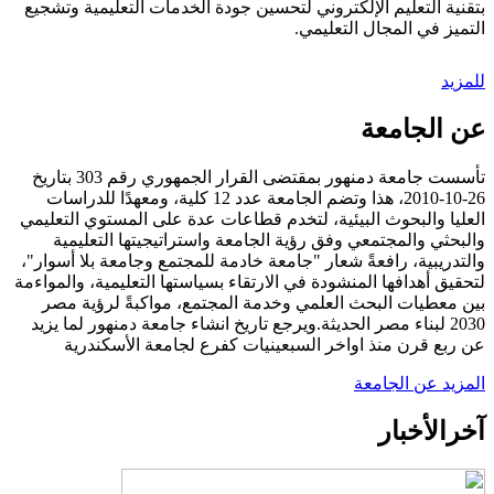
بتقنية التعليم الإلكتروني لتحسين جودة الخدمات التعليمية وتشجيع
التميز في المجال التعليمي.
للمزيد
عن الجامعة
تأسست جامعة دمنهور بمقتضى القرار الجمهوري رقم 303 بتاريخ
26-10-2010، هذا وتضم الجامعة عدد 12 كلية، ومعهدًا للدراسات
العليا والبحوث البيئية، لتخدم قطاعات عدة على المستوي التعليمي
والبحثي والمجتمعي وفق رؤية الجامعة واستراتيجيتها التعليمية
والتدريبية، رافعةً شعار "جامعة خادمة للمجتمع وجامعة بلا أسوار"،
لتحقيق أهدافها المنشودة في الارتقاء بسياستها التعليمية، والمواءمة
بين معطيات البحث العلمي وخدمة المجتمع، مواكبةً لرؤية مصر
2030 لبناء مصر الحديثة.ويرجع تاريخ انشاء جامعة دمنهور لما يزيد
عن ربع قرن منذ اواخر السبعينيات كفرع لجامعة الأسكندرية
المزيد عن الجامعة
آخر
الأخبار