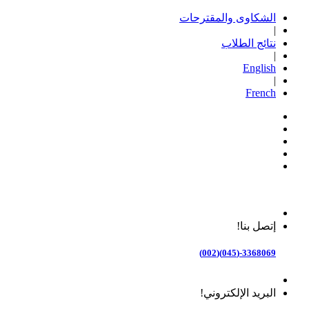
الشكاوى والمقترحات
|
نتائج الطلاب
|
English
|
French
إتصل بنا!
3368069-(045)(002)
البريد الإلكتروني!