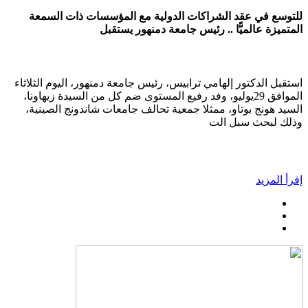
للتوسع في عقد الشراكات الدولية مع المؤسسات ذات السمعة
المتميزة عالميًّا .. رئيس جامعة دمنهور يستقبل
استقبل الدكتور إلهامي ترابيس، رئيس جامعة دمنهور، اليوم الثلاثاء
الموافق 29يوليو، وفد رفيع المستوى ضم كل من السيدة زيهاونا،
السيد هونج بوتاو، ممثلا جمعية تحالف جامعات شاندونج الصينية،
وذلك لبحث سبل الت
إقرأ المزيد