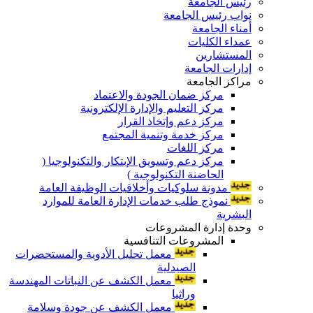
رئيس الجامعة
نواب رئيس الجامعة
أمناء الجامعة
عمداء الكليات
المستشارين
إدارات الجامعة
مراكز الجامعة
مركز ضمان الجودة والاعتماد
مركز التعليم والإدارة الإلكترونية
مركز دعم وإتخاذ القرار
مركز خدمة وتنمية المجتمع
مركز اللغات
مركز دعم وتسويق الإبتكار والتكنولوجيا (
الحاضنة التكنولوجية )
مدونة سلوكيات وأخلاقيات الوظيفة العامة
نموذج طلب خدمات الإدارة العامة للموارد
البشرية
وحدة إدارة المشروعات
المشروعات التنافسية
معمل تحليل الأدوية والمستحضرات
الصيدلية
معمل الكشف عن النباتات المهندسة
وراثيا
معمل الكشف عن جودة وسلامة