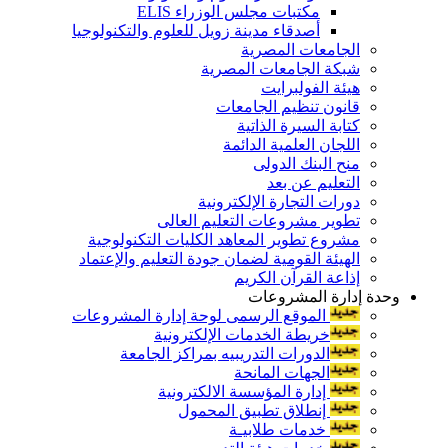
مكتبات مجلس الوزراء ELIS
أصدقاء مدينة زويل للعلوم والتكنولوجيا
الجامعات المصرية
شبكة الجامعات المصرية
هيئة الفولبرايت
قانون تنظيم الجامعات
كتابة السيرة الذاتية
اللجان العلمية الدائمة
منح البنك الدولى
التعليم عن بعد
دورات التجارة الإلكترونية
تطوير مشروعات التعليم العالى
مشروع تطوير المعاهد الكليات التكنولوجية
الهيئة القومية لضمان جودة التعليم والإعتماد
إذاعة القرآن الكريم
وحدة إدارة المشروعات
الموقع الرسمى لوحة إدارة المشروعات
خريطة الخدمات الإلكترونية
الدورات التدريبيه بمراكز الجامعة
الجهات المانحة
إدارة المؤسسة الالكترونية
إنطلاق تطبيق المحمول
خدمات طلابيـة