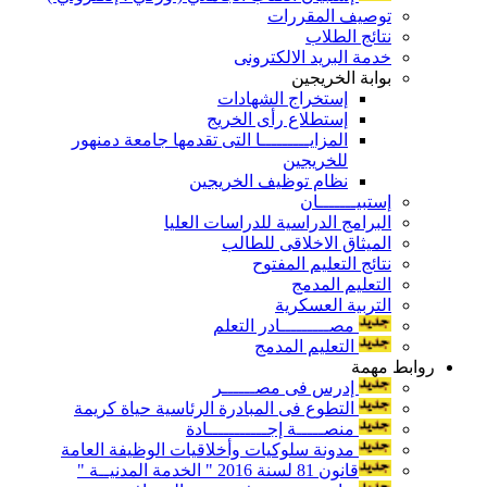
توصيف المقررات
نتائج الطلاب
خدمة البريد الالكترونى
بوابة الخريجين
إستخراج الشهادات
إستطلاع رأى الخريج
المزايـــــــــا التى تقدمها جامعة دمنهور
للخريجين
نظام توظيف الخريجين
إستبيـــــــان
البرامج الدراسية للدراسات العليا
الميثاق الاخلاقى للطالب
نتائج التعليم المفتوح
التعليم المدمج
التربية العسكرية
مصـــــــــادر التعلم
التعليم المدمج
روابط مهمة
إدرس فى مصــــــر
التطوع فى المبادرة الرئاسية حياة كريمة
منصـــــة إجـــــــــــادة
مدونة سلوكيات وأخلاقيات الوظيفة العامة
قانون 81 لسنة 2016 " الخدمة المدنيــة "