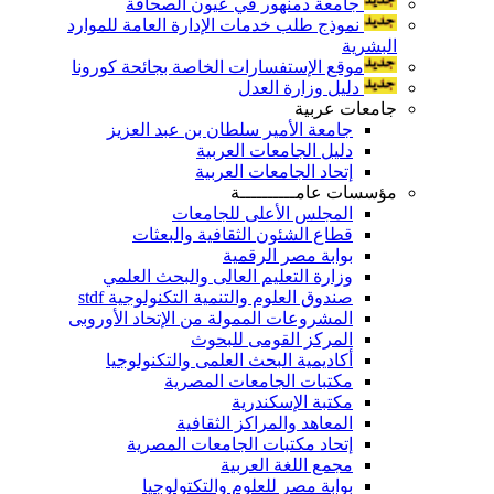
جامعة دمنهور في عيون الصحافة
نموذج طلب خدمات الإدارة العامة للموارد
البشرية
موقع الإستفسارات الخاصة بجائحة كورونا
دليل وزارة العدل
جامعات عربية
جامعة الأمير سلطان بن عبد العزيز
دليل الجامعات العربية
إتحاد الجامعات العربية
مؤسسات عامــــــــــة
المجلس الأعلى للجامعات
قطاع الشئون الثقافية والبعثات
بوابة مصر الرقمية
وزارة التعليم العالى والبحث العلمي
صندوق العلوم والتنمية التكنولوجية stdf
المشروعات الممولة من الإتحاد الأوروبى
المركز القومى للبحوث
أكاديمية البحث العلمى والتكنولوجيا
مكتبات الجامعات المصرية
مكتبة الإسكندرية
المعاهد والمراكز الثقافية
إتحاد مكتبات الجامعات المصرية
مجمع اللغة العربية
بوابة مصر للعلوم والتكتولوجيا