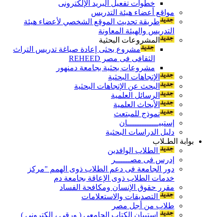
خطوات تفعيل البريد الإلكترونى
مواقع أعضاء هيئة التدريس
طريقة تحديث الموقع الشخصي لأعضاء هيئة
التدريس والهيئة المعاونة
المشروعات البحثية
مشروع بحثى إعادة صياغة تدريس التراث
الثقافى فى مصر REHEED
مشروعات بحثية بجامعة دمنهور
الإتجاهات البحثية
البحث عن الإتجاهات البحثية
الرسائل العلمية
الأبحاث العلمية
نموذج للمبتعث
إستبيـــــــــــــان
دليل الدراسات البحثية
بوابة الطـلاب
الطلاب الوافدين
إدرس فى مصــــــر
دور الجامعة فى دعم الطلاب ذوى الهمم "مركز
خدمات الطلاب ذوى الإعاقة بجامعة دم
مقرر حقوق الإنسان ومكافحة الفساد
التصديقات والاستعلامات
طلاب من أجل مصر
إستبيان الكتاب الجامعي ( ورقي ، إلكتروني )