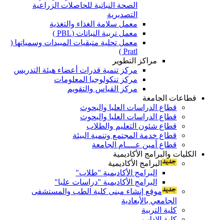
الصحة النباتية للحاصلات الزراعية
التصديرية
معمل سلامة الغذاء والتغذية
معمل تربية النباتات (PBL )
معمل تحلية متبقيات المبيدات وسمياتها (
Pratl )
مراكز التطوير
مركز تنمية قدرات أعضاء هيئة التدريس
مركز تنكولوجيا المعلومات
مركز القياس والتقويم
قطاعات الجامعة
قطاع الدراسات العليا والبحوث
قطاع الدراسات العليا والبحوث
قطاع شئون التعليم والطلاب
قطاع خدمة المجتمع وتنمية البيئة
قطاع أمين عــــام الجامعة
الكليات والبرامج الأكاديمية
البرامج الأكاديمية
البرامج الأكاديمية "طلاب"
البرامج الأكاديمية "دراسات عليا"
موقع إنشاء مبنى كلية الطب والمستشفى
الجامعي بالأبعادية
كلية التربية
كلية الاداب