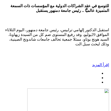
للتوسع في عقد الشراكات الدولية مع المؤسسات ذات السمعة
المتميزة عالميًّا .. رئيس جامعة دمنهور يستقبل
استقبل الدكتور إلهامي ترابيس، رئيس جامعة دمنهور، اليوم الثلاثاء
الموافق 29يوليو، وفد رفيع المستوى ضم كل من السيدة زيهاونا،
السيد هونج بوتاو، ممثلا جمعية تحالف جامعات شاندونج الصينية،
وذلك لبحث سبل الت
إقرأ المزيد