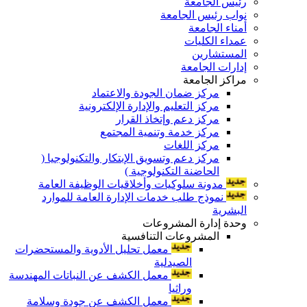
رئيس الجامعة
نواب رئيس الجامعة
أمناء الجامعة
عمداء الكليات
المستشارين
إدارات الجامعة
مراكز الجامعة
مركز ضمان الجودة والاعتماد
مركز التعليم والإدارة الإلكترونية
مركز دعم وإتخاذ القرار
مركز خدمة وتنمية المجتمع
مركز اللغات
مركز دعم وتسويق الإبتكار والتكنولوجيا (
الحاضنة التكنولوجية )
مدونة سلوكيات وأخلاقيات الوظيفة العامة
نموذج طلب خدمات الإدارة العامة للموارد
البشرية
وحدة إدارة المشروعات
المشروعات التنافسية
معمل تحليل الأدوية والمستحضرات
الصيدلية
معمل الكشف عن النباتات المهندسة
وراثيا
معمل الكشف عن جودة وسلامة