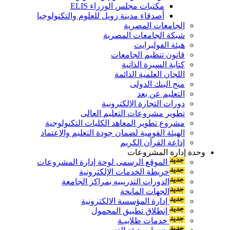
مكتبات مجلس الوزراء ELIS
أصدقاء مدينة زويل للعلوم والتكنولوجيا
الجامعات المصرية
شبكة الجامعات المصرية
هيئة الفولبرايت
قانون تنظيم الجامعات
كتابة السيرة الذاتية
اللجان العلمية الدائمة
منح البنك الدولى
التعليم عن بعد
دورات التجارة الإلكترونية
تطوير مشروعات التعليم العالى
مشروع تطوير المعاهد الكليات التكنولوجية
الهيئة القومية لضمان جودة التعليم والإعتماد
إذاعة القرآن الكريم
وحدة إدارة المشروعات
الموقع الرسمى لوحة إدارة المشروعات
خريطة الخدمات الإلكترونية
الدورات التدريبيه بمراكز الجامعة
الجهات المانحة
إدارة المؤسسة الالكترونية
إنطلاق تطبيق المحمول
خدمات طلابيـة