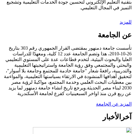
بتقنية التعليم الإلكتروني لتحسين جودة الخدمات التعليمية وتشجيع
التميز في المجال التعليمي.
للمزيد
عن الجامعة
تأسست جامعة دمنهور بمقتضى القرار الجمهوري رقم 303 بتاريخ
26-10-2010، هذا وتضم الجامعة عدد 12 كلية، ومعهدًا للدراسات
العليا والبحوث البيئية، لتخدم قطاعات عدة على المستوي التعليمي
والبحثي والمجتمعي وفق رؤية الجامعة واستراتيجيتها التعليمية
والتدريبية، رافعةً شعار "جامعة خادمة للمجتمع وجامعة بلا أسوار"،
لتحقيق أهدافها المنشودة في الارتقاء بسياستها التعليمية، والمواءمة
بين معطيات البحث العلمي وخدمة المجتمع، مواكبةً لرؤية مصر
2030 لبناء مصر الحديثة.ويرجع تاريخ انشاء جامعة دمنهور لما يزيد
عن ربع قرن منذ اواخر السبعينيات كفرع لجامعة الأسكندرية
المزيد عن الجامعة
آخر
الأخبار