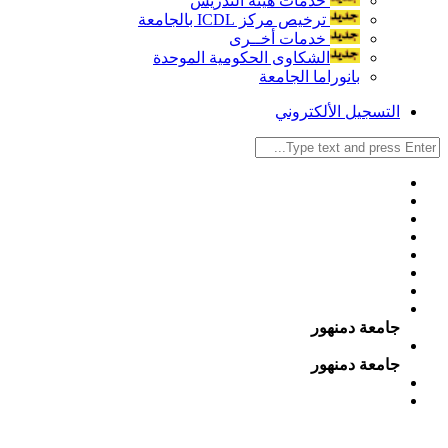
خدمات هيئة التدريس
ترخيص مركز ICDL بالجامعة
خدمات أخــرى
الشكاوى الحكومية الموحدة
بانوراما الجامعة
التسجيل الألكتروني
جامعة دمنهور
جامعة دمنهور