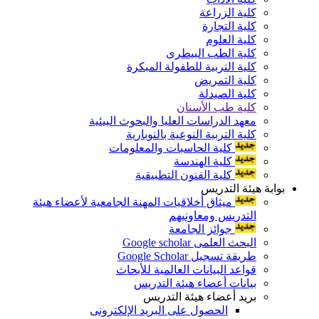
كلية الزراعة
كلية التجارة
كلية العلوم
كلية الطب البيطرى
كلية التربية للطفولة المبكرة
كلية التمريض
كلية الصيدلة
كلية طب الأسنان
معهد الدراسات العليا والبحوث البيئية
كلية التربية النوعية بالنوبارية
كلية الحاسبات والمعلومات
كلية الهندسة
كلية الفنون التطبيقية
بوابة هيئة التدريس
ميثاق أخلاقيات المهنة الجامعية لأعضاء هيئة
التدريس ومعاونيهم
جوائز الجامعة
البحث العلمى Google scholar
طريقة تسجيل Google Scholar
قواعد البيانات العالمية للأبحاث
بيانات أعضاء هيئة التدريس
بريد أعضاء هيئة التدريس
الحصول على البريد الإلكترونى