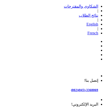
الشكاوى والمقترحات
|
نتائج الطلاب
|
English
|
French
إتصل بنا!
3368069-(045)(002)
البريد الإلكتروني!