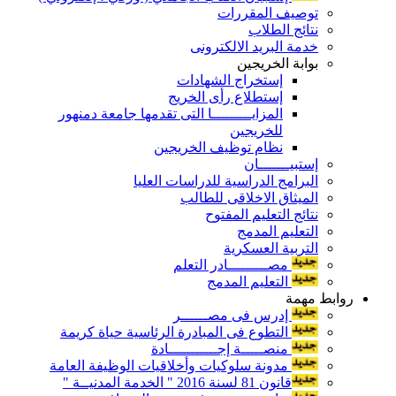
توصيف المقررات
نتائج الطلاب
خدمة البريد الالكترونى
بوابة الخريجين
إستخراج الشهادات
إستطلاع رأى الخريج
المزايـــــــــا التى تقدمها جامعة دمنهور
للخريجين
نظام توظيف الخريجين
إستبيـــــــان
البرامج الدراسية للدراسات العليا
الميثاق الاخلاقى للطالب
نتائج التعليم المفتوح
التعليم المدمج
التربية العسكرية
مصـــــــــادر التعلم
التعليم المدمج
روابط مهمة
إدرس فى مصــــــر
التطوع فى المبادرة الرئاسية حياة كريمة
منصـــــة إجـــــــــــادة
مدونة سلوكيات وأخلاقيات الوظيفة العامة
قانون 81 لسنة 2016 " الخدمة المدنيــة "