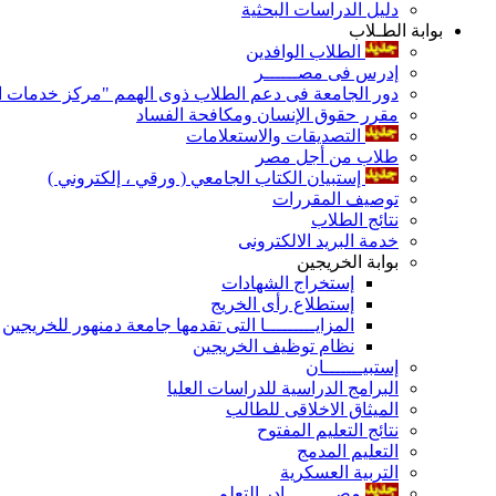
دليل الدراسات البحثية
بوابة الطـلاب
الطلاب الوافدين
إدرس فى مصــــــر
دور الجامعة فى دعم الطلاب ذوى الهمم "مركز خدمات ال
مقرر حقوق الإنسان ومكافحة الفساد
التصديقات والاستعلامات
طلاب من أجل مصر
إستبيان الكتاب الجامعي ( ورقي ، إلكتروني )
توصيف المقررات
نتائج الطلاب
خدمة البريد الالكترونى
بوابة الخريجين
إستخراج الشهادات
إستطلاع رأى الخريج
المزايـــــــــا التى تقدمها جامعة دمنهور للخريجين
نظام توظيف الخريجين
إستبيـــــــان
البرامج الدراسية للدراسات العليا
الميثاق الاخلاقى للطالب
نتائج التعليم المفتوح
التعليم المدمج
التربية العسكرية
مصـــــــــادر التعلم