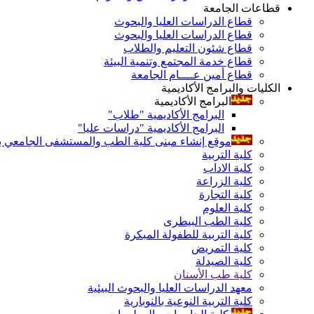
قطاعات الجامعة
قطاع الدراسات العليا والبحوث
قطاع الدراسات العليا والبحوث
قطاع شئون التعليم والطلاب
قطاع خدمة المجتمع وتنمية البيئة
قطاع أمين عــــام الجامعة
الكليات والبرامج الأكاديمية
البرامج الأكاديمية
البرامج الأكاديمية "طلاب"
البرامج الأكاديمية "دراسات عليا"
موقع إنشاء مبنى كلية الطب والمستشفى الجامعي بال
كلية التربية
كلية الاداب
كلية الزراعة
كلية التجارة
كلية العلوم
كلية الطب البيطرى
كلية التربية للطفولة المبكرة
كلية التمريض
كلية الصيدلة
كلية طب الأسنان
معهد الدراسات العليا والبحوث البيئية
كلية التربية النوعية بالنوبارية