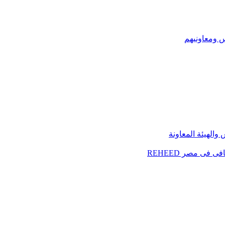
س ومعاونيهم
الهيئة المعاونة
فى مصر REHEED