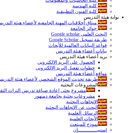
كلية الحاسبات والمعلومات
كلية الهندسة
كلية الفنون التطبيقية
بوابة هيئة التدريس
ميثاق أخلاقيات المهنة الجامعية لأعضاء هيئة التدري
جوائز الجامعة
البحث العلمى Google scholar
طريقة تسجيل Google Scholar
قواعد البيانات العالمية للأبحاث
بيانات أعضاء هيئة التدريس
بريد أعضاء هيئة التدريس
الحصول على البريد الإلكترونى
خطوات تفعيل البريد الإلكترونى
مواقع أعضاء هيئة التدريس
طريقة تحديث الموقع الشخصي لأعضاء هيئة التدريس و
المشروعات البحثية
مشروع بحثى إعادة صياغة تدريس التراث الثقافى 
مشروعات بحثية بجامعة دمنهور
الإتجاهات البحثية
البحث عن الإتجاهات البحثية
الرسائل العلمية
الأبحاث العلمية
نموذج للمبتعث
إستبيـــــــــــــان