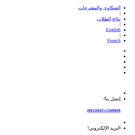
الشكاوى والمقترحات
|
نتائج الطلاب
|
English
|
French
إتصل بنا!
3368069-(045)(002)
البريد الإلكتروني!