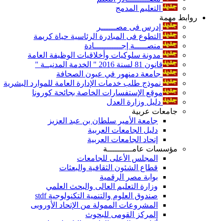
التعليم المدمج
روابط مهمة
إدرس فى مصــــــر
التطوع فى المبادرة الرئاسية حياة كريمة
منصـــــة إجـــــــــــادة
مدونة سلوكيات وأخلاقيات الوظيفة العامة
قانون 81 لسنة 2016 " الخدمة المدنيــة "
جامعة دمنهور في عيون الصحافة
نموذج طلب خدمات الإدارة العامة للموارد البشرية
موقع الإستفسارات الخاصة بجائحة كورونا
دليل وزارة العدل
جامعات عربية
جامعة الأمير سلطان بن عبد العزيز
دليل الجامعات العربية
إتحاد الجامعات العربية
مؤسسات عامــــــــــة
المجلس الأعلى للجامعات
قطاع الشئون الثقافية والبعثات
بوابة مصر الرقمية
وزارة التعليم العالى والبحث العلمي
صندوق العلوم والتنمية التكنولوجية stdf
المشروعات الممولة من الإتحاد الأوروبى
المركز القومى للبحوث