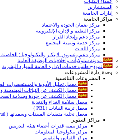
عمداء الكليات
المستشارين
إدارات الجامعة
مراكز الجامعة
مركز ضمان الجودة والاعتماد
مركز التعليم والإدارة الإلكترونية
مركز دعم وإتخاذ القرار
مركز خدمة وتنمية المجتمع
مركز اللغات
مركز دعم وتسويق الإبتكار والتكنولوجيا ( الحاضنة ا
مدونة سلوكيات وأخلاقيات الوظيفة العامة
نموذج طلب خدمات الإدارة العامة للموارد البشرية
وحدة إدارة المشروعات
المشروعات التنافسية
معمل تحليل الأدوية والمستحضرات الص
معمل الكشف عن النباتات المهندسة ورا
معمل الكشف عن جودة وسلامة الصحة الن
معمل سلامة الغذاء والتغذية
معمل تربية النباتات (PBL )
معمل تحلية متبقيات المبيدات وسمياتها ( Pratl )
مراكز التطوير
مركز تنمية قدرات أعضاء هيئة التدريس
مركز تنكولوجيا المعلومات
مركز القياس والتقويم