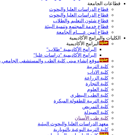
قطاعات الجامعة
قطاع الدراسات العليا والبحوث
قطاع الدراسات العليا والبحوث
قطاع شئون التعليم والطلاب
قطاع خدمة المجتمع وتنمية البيئة
قطاع أمين عــــام الجامعة
الكليات والبرامج الأكاديمية
البرامج الأكاديمية
البرامج الأكاديمية "طلاب"
البرامج الأكاديمية "دراسات عليا"
موقع إنشاء مبنى كلية الطب والمستشفى الجامعي بال
كلية التربية
كلية الاداب
كلية الزراعة
كلية التجارة
كلية العلوم
كلية الطب البيطرى
كلية التربية للطفولة المبكرة
كلية التمريض
كلية الصيدلة
كلية طب الأسنان
معهد الدراسات العليا والبحوث البيئية
كلية التربية النوعية بالنوبارية