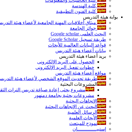
كلية الحاسبات والمعلومات
كلية الهندسة
كلية الفنون التطبيقية
بوابة هيئة التدريس
ميثاق أخلاقيات المهنة الجامعية لأعضاء هيئة التدري
جوائز الجامعة
البحث العلمى Google scholar
طريقة تسجيل Google Scholar
قواعد البيانات العالمية للأبحاث
بيانات أعضاء هيئة التدريس
بريد أعضاء هيئة التدريس
الحصول على البريد الإلكترونى
خطوات تفعيل البريد الإلكترونى
مواقع أعضاء هيئة التدريس
طريقة تحديث الموقع الشخصي لأعضاء هيئة التدريس و
المشروعات البحثية
مشروع بحثى إعادة صياغة تدريس التراث الثقافى 
مشروعات بحثية بجامعة دمنهور
الإتجاهات البحثية
البحث عن الإتجاهات البحثية
الرسائل العلمية
الأبحاث العلمية
نموذج للمبتعث
إستبيـــــــــــــان