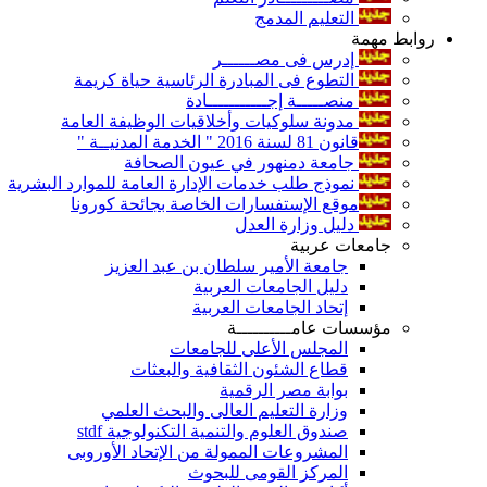
التعليم المدمج
روابط مهمة
إدرس فى مصــــــر
التطوع فى المبادرة الرئاسية حياة كريمة
منصـــــة إجـــــــــــادة
مدونة سلوكيات وأخلاقيات الوظيفة العامة
قانون 81 لسنة 2016 " الخدمة المدنيــة "
جامعة دمنهور في عيون الصحافة
نموذج طلب خدمات الإدارة العامة للموارد البشرية
موقع الإستفسارات الخاصة بجائحة كورونا
دليل وزارة العدل
جامعات عربية
جامعة الأمير سلطان بن عبد العزيز
دليل الجامعات العربية
إتحاد الجامعات العربية
مؤسسات عامــــــــــة
المجلس الأعلى للجامعات
قطاع الشئون الثقافية والبعثات
بوابة مصر الرقمية
وزارة التعليم العالى والبحث العلمي
صندوق العلوم والتنمية التكنولوجية stdf
المشروعات الممولة من الإتحاد الأوروبى
المركز القومى للبحوث