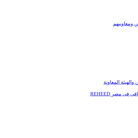
س ومعاونيهم
الهيئة المعاونة
فى مصر REHEED