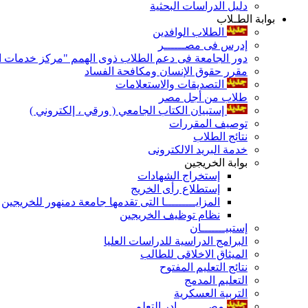
دليل الدراسات البحثية
بوابة الطـلاب
الطلاب الوافدين
إدرس فى مصــــــر
دور الجامعة فى دعم الطلاب ذوى الهمم "مركز خدمات ال
مقرر حقوق الإنسان ومكافحة الفساد
التصديقات والاستعلامات
طلاب من أجل مصر
إستبيان الكتاب الجامعي ( ورقي ، إلكتروني )
توصيف المقررات
نتائج الطلاب
خدمة البريد الالكترونى
بوابة الخريجين
إستخراج الشهادات
إستطلاع رأى الخريج
المزايـــــــــا التى تقدمها جامعة دمنهور للخريجين
نظام توظيف الخريجين
إستبيـــــــان
البرامج الدراسية للدراسات العليا
الميثاق الاخلاقى للطالب
نتائج التعليم المفتوح
التعليم المدمج
التربية العسكرية
مصـــــــــادر التعلم