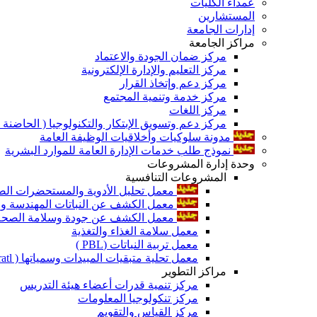
عمداء الكليات
المستشارين
إدارات الجامعة
مراكز الجامعة
مركز ضمان الجودة والاعتماد
مركز التعليم والإدارة الإلكترونية
مركز دعم وإتخاذ القرار
مركز خدمة وتنمية المجتمع
مركز اللغات
مركز دعم وتسويق الإبتكار والتكنولوجيا ( الحاضنة ا
مدونة سلوكيات وأخلاقيات الوظيفة العامة
نموذج طلب خدمات الإدارة العامة للموارد البشرية
وحدة إدارة المشروعات
المشروعات التنافسية
معمل تحليل الأدوية والمستحضرات الص
معمل الكشف عن النباتات المهندسة ورا
معمل الكشف عن جودة وسلامة الصحة الن
معمل سلامة الغذاء والتغذية
معمل تربية النباتات (PBL )
معمل تحلية متبقيات المبيدات وسمياتها ( Pratl )
مراكز التطوير
مركز تنمية قدرات أعضاء هيئة التدريس
مركز تنكولوجيا المعلومات
مركز القياس والتقويم