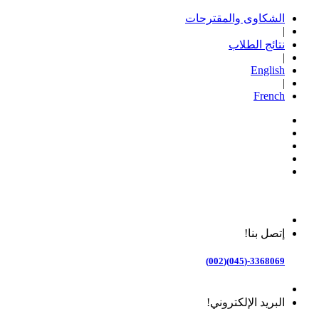
الشكاوى والمقترحات
|
نتائج الطلاب
|
English
|
French
إتصل بنا!
3368069-(045)(002)
البريد الإلكتروني!