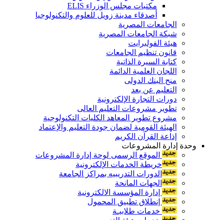
مكتبات مجلس الوزراء ELIS
أصدقاء مدينة زويل للعلوم والتكنولوجيا
الجامعات المصرية
شبكة الجامعات المصرية
هيئة الفولبرايت
قانون تنظيم الجامعات
كتابة السيرة الذاتية
اللجان العلمية الدائمة
منح البنك الدولى
التعليم عن بعد
دورات التجارة الإلكترونية
تطوير مشروعات التعليم العالى
مشروع تطوير المعاهد الكليات التكنولوجية
الهيئة القومية لضمان جودة التعليم والإعتماد
إذاعة القرآن الكريم
وحدة إدارة المشروعات
الموقع الرسمى لوحة إدارة المشروعات
خريطة الخدمات الإلكترونية
الدورات التدريبيه بمراكز الجامعة
الجهات المانحة
إدارة المؤسسة الالكترونية
إنطلاق تطبيق المحمول
خدمات طلابيـة