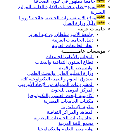
جامعة دمنهور في عيون الصحافة
نموذج طلب خدمات الإدارة العامة للموارد
البشرية
موقع الإستفسارات الخاصة بجائحة كورونا
دليل وزارة العدل
جامعات عربية
جامعة الأمير سلطان بن عبد العزيز
دليل الجامعات العربية
إتحاد الجامعات العربية
مؤسسات عامــــــــــة
المجلس الأعلى للجامعات
قطاع الشئون الثقافية والبعثات
بوابة مصر الرقمية
وزارة التعليم العالى والبحث العلمي
صندوق العلوم والتنمية التكنولوجية stdf
المشروعات الممولة من الإتحاد الأوروبى
المركز القومى للبحوث
أكاديمية البحث العلمى والتكنولوجيا
مكتبات الجامعات المصرية
مكتبة الإسكندرية
المعاهد والمراكز الثقافية
إتحاد مكتبات الجامعات المصرية
مجمع اللغة العربية
بوابة مصر للعلوم والتكتولوجيا