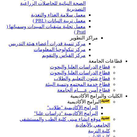
الصحة النباتية للحاصلات الزراعية
التصديرية
معمل سلامة الغذاء والتغذية
معمل تربية النباتات (PBL )
معمل تحلية متبقيات المبيدات وسمياتها (
Pratl )
مراكز التطوير
مركز تنمية قدرات أعضاء هيئة التدريس
مركز تنكولوجيا المعلومات
مركز القياس والتقويم
قطاعات الجامعة
قطاع الدراسات العليا والبحوث
قطاع الدراسات العليا والبحوث
قطاع شئون التعليم والطلاب
قطاع خدمة المجتمع وتنمية البيئة
قطاع أمين عــــام الجامعة
الكليات والبرامج الأكاديمية
البرامج الأكاديمية
البرامج الأكاديمية "طلاب"
البرامج الأكاديمية "دراسات عليا"
موقع إنشاء مبنى كلية الطب والمستشفى
الجامعي بالأبعادية
كلية التربية
كلية الاداب