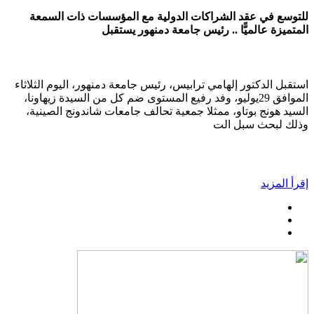
للتوسع في عقد الشراكات الدولية مع المؤسسات ذات السمعة
المتميزة عالميًّا .. رئيس جامعة دمنهور يستقبل
استقبل الدكتور إلهامي ترابيس، رئيس جامعة دمنهور، اليوم الثلاثاء
الموافق 29يوليو، وفد رفيع المستوى ضم كل من السيدة زيهاونا،
السيد هونج بوتاو، ممثلا جمعية تحالف جامعات شاندونج الصينية،
وذلك لبحث سبل الت
إقرأ المزيد