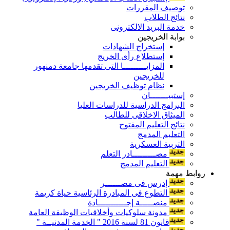
توصيف المقررات
نتائج الطلاب
خدمة البريد الالكترونى
بوابة الخريجين
إستخراج الشهادات
إستطلاع رأى الخريج
المزايـــــــــا التى تقدمها جامعة دمنهور
للخريجين
نظام توظيف الخريجين
إستبيـــــــان
البرامج الدراسية للدراسات العليا
الميثاق الاخلاقى للطالب
نتائج التعليم المفتوح
التعليم المدمج
التربية العسكرية
مصـــــــــادر التعلم
التعليم المدمج
روابط مهمة
إدرس فى مصــــــر
التطوع فى المبادرة الرئاسية حياة كريمة
منصـــــة إجـــــــــــادة
مدونة سلوكيات وأخلاقيات الوظيفة العامة
قانون 81 لسنة 2016 " الخدمة المدنيــة "