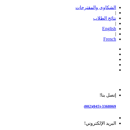
الشكاوى والمقترحات
|
نتائج الطلاب
|
English
|
French
إتصل بنا!
3368069-(045)(002)
البريد الإلكتروني!