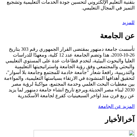
بتقنية التعليم الإلكتروني لتحسين جودة الخدمات التعليمية وتشجيع
التميز في المجال التعليمي.
للمزيد
عن الجامعة
تأسست جامعة دمنهور بمقتضى القرار الجمهوري رقم 303 بتاريخ
26-10-2010، هذا وتضم الجامعة عدد 12 كلية، ومعهدًا للدراسات
العليا والبحوث البيئية، لتخدم قطاعات عدة على المستوي التعليمي
والبحثي والمجتمعي وفق رؤية الجامعة واستراتيجيتها التعليمية
والتدريبية، رافعةً شعار "جامعة خادمة للمجتمع وجامعة بلا أسوار"،
لتحقيق أهدافها المنشودة في الارتقاء بسياستها التعليمية، والمواءمة
بين معطيات البحث العلمي وخدمة المجتمع، مواكبةً لرؤية مصر
2030 لبناء مصر الحديثة.ويرجع تاريخ انشاء جامعة دمنهور لما يزيد
عن ربع قرن منذ اواخر السبعينيات كفرع لجامعة الأسكندرية
المزيد عن الجامعة
آخر
الأخبار