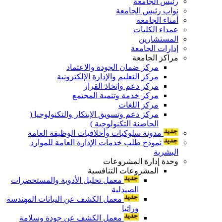
رئيس الجامعة
نواب رئيس الجامعة
أمناء الجامعة
عمداء الكليات
المستشارين
إدارات الجامعة
مراكز الجامعة
مركز ضمان الجودة والاعتماد
مركز التعليم والإدارة الإلكترونية
مركز دعم وإتخاذ القرار
مركز خدمة وتنمية المجتمع
مركز اللغات
مركز دعم وتسويق الإبتكار والتكنولوجيا (
الحاضنة التكنولوجية )
مدونة سلوكيات وأخلاقيات الوظيفة العامة
نموذج طلب خدمات الإدارة العامة للموارد
البشرية
وحدة إدارة المشروعات
المشروعات التنافسية
معمل تحليل الأدوية والمستحضرات
الصيدلية
معمل الكشف عن النباتات المهندسة
وراثيا
معمل الكشف عن جودة وسلامة