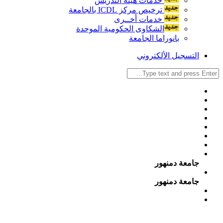
خدمات هيئة التدريس
ترخيص مركز ICDL بالجامعة
خدمات أخــرى
الشكاوى الحكومية الموحدة
بانوراما الجامعة
التسجيل الألكتروني
جامعة دمنهور
جامعة دمنهور