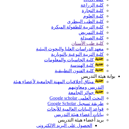
كلية الزراعة
كلية التجارة
كلية العلوم
كلية الطب البيطرى
كلية التربية للطفولة المبكرة
كلية التمريض
كلية الصيدلة
كلية طب الأسنان
معهد الدراسات العليا والبحوث البيئية
كلية التربية النوعية بالنوبارية
كلية الحاسبات والمعلومات
كلية الهندسة
كلية الفنون التطبيقية
بوابة هيئة التدريس
ميثاق أخلاقيات المهنة الجامعية لأعضاء هيئة
التدريس ومعاونيهم
جوائز الجامعة
البحث العلمى Google scholar
طريقة تسجيل Google Scholar
قواعد البيانات العالمية للأبحاث
بيانات أعضاء هيئة التدريس
بريد أعضاء هيئة التدريس
الحصول على البريد الإلكترونى