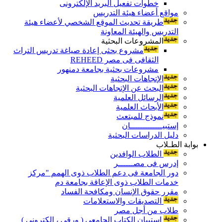
خطوات تفعيل البريد الإلكترونى
مواقع أعضاء هيئة التدريس
طريقة تحديث الموقع الشخصي لأعضاء هيئة
التدريس والهيئة المعاونة
المشروعات البحثية
مشروع بحثى إعادة صياغة تدريس التراث
الثقافى فى مصر REHEED
مشروعات بحثية بجامعة دمنهور
الإتجاهات البحثية
البحث عن الإتجاهات البحثية
الرسائل العلمية
الأبحاث العلمية
نموذج للمبتعث
إستبيـــــــــــــان
دليل الدراسات البحثية
بوابة الطـلاب
الطلاب الوافدين
إدرس فى مصــــــر
دور الجامعة فى دعم الطلاب ذوى الهمم "مركز
خدمات الطلاب ذوى الإعاقة بجامعة دم
مقرر حقوق الإنسان ومكافحة الفساد
التصديقات والاستعلامات
طلاب من أجل مصر
إستبيان الكتاب الجامعي ( ورقي ، إلكتروني )