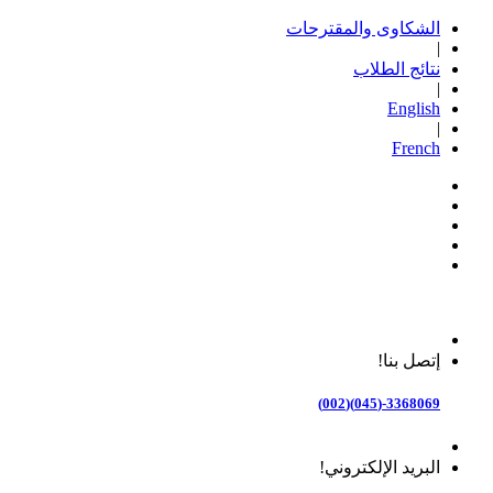
الشكاوى والمقترحات
|
نتائج الطلاب
|
English
|
French
إتصل بنا!
3368069-(045)(002)
البريد الإلكتروني!