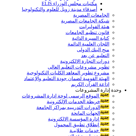
مكتبات مجلس الوزراء ELIS
أصدقاء مدينة زويل للعلوم والتكنولوجيا
الجامعات المصرية
شبكة الجامعات المصرية
هيئة الفولبرايت
قانون تنظيم الجامعات
كتابة السيرة الذاتية
اللجان العلمية الدائمة
منح البنك الدولى
التعليم عن بعد
دورات التجارة الإلكترونية
تطوير مشروعات التعليم العالى
مشروع تطوير المعاهد الكليات التكنولوجية
الهيئة القومية لضمان جودة التعليم والإعتماد
إذاعة القرآن الكريم
وحدة إدارة المشروعات
الموقع الرسمى لوحة إدارة المشروعات
خريطة الخدمات الإلكترونية
الدورات التدريبيه بمراكز الجامعة
الجهات المانحة
إدارة المؤسسة الالكترونية
إنطلاق تطبيق المحمول
خدمات طلابيـة