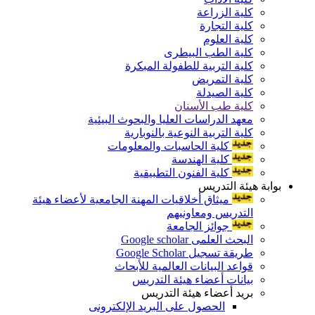
كلية الزراعة
كلية التجارة
كلية العلوم
كلية الطب البيطرى
كلية التربية للطفولة المبكرة
كلية التمريض
كلية الصيدلة
كلية طب الأسنان
معهد الدراسات العليا والبحوث البيئية
كلية التربية النوعية بالنوبارية
كلية الحاسبات والمعلومات
كلية الهندسة
كلية الفنون التطبيقية
بوابة هيئة التدريس
ميثاق أخلاقيات المهنة الجامعية لأعضاء هيئة
التدريس ومعاونيهم
جوائز الجامعة
البحث العلمى Google scholar
طريقة تسجيل Google Scholar
قواعد البيانات العالمية للأبحاث
بيانات أعضاء هيئة التدريس
بريد أعضاء هيئة التدريس
الحصول على البريد الإلكترونى