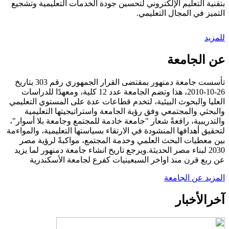
بتقنية التعليم الإلكتروني لتحسين جودة الخدمات التعليمية وتشجيع
التميز في المجال التعليمي.
للمزيد
عن الجامعة
تأسست جامعة دمنهور بمقتضى القرار الجمهوري رقم 303 بتاريخ
26-10-2010، هذا وتضم الجامعة عدد 12 كلية، ومعهدًا للدراسات
العليا والبحوث البيئية، لتخدم قطاعات عدة على المستوي التعليمي
والبحثي والمجتمعي وفق رؤية الجامعة واستراتيجيتها التعليمية
والتدريبية، رافعةً شعار "جامعة خادمة للمجتمع وجامعة بلا أسوار"،
لتحقيق أهدافها المنشودة في الارتقاء بسياستها التعليمية، والمواءمة
بين معطيات البحث العلمي وخدمة المجتمع، مواكبةً لرؤية مصر
2030 لبناء مصر الحديثة.ويرجع تاريخ انشاء جامعة دمنهور لما يزيد
عن ربع قرن منذ اواخر السبعينيات كفرع لجامعة الأسكندرية
المزيد عن الجامعة
آخر
الأخبار