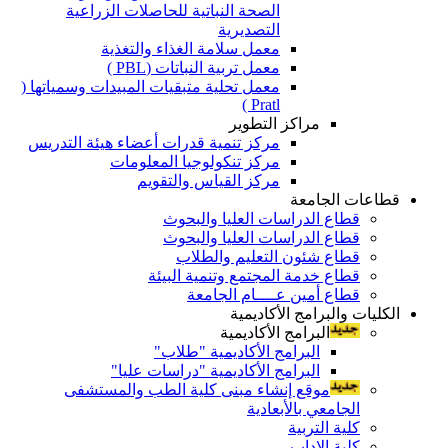
الصحة النباتية للحاصلات الزراعية
التصديرية
معمل سلامة الغذاء والتغذية
معمل تربية النباتات (PBL )
معمل تحلية متبقيات المبيدات وسمياتها (
Pratl )
مراكز التطوير
مركز تنمية قدرات أعضاء هيئة التدريس
مركز تنكولوجيا المعلومات
مركز القياس والتقويم
قطاعات الجامعة
قطاع الدراسات العليا والبحوث
قطاع الدراسات العليا والبحوث
قطاع شئون التعليم والطلاب
قطاع خدمة المجتمع وتنمية البيئة
قطاع أمين عــــام الجامعة
الكليات والبرامج الأكاديمية
البرامج الأكاديمية
البرامج الأكاديمية "طلاب"
البرامج الأكاديمية "دراسات عليا"
موقع إنشاء مبنى كلية الطب والمستشفى
الجامعي بالأبعادية
كلية التربية
كلية الاداب