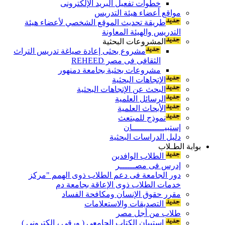
خطوات تفعيل البريد الإلكترونى
مواقع أعضاء هيئة التدريس
طريقة تحديث الموقع الشخصي لأعضاء هيئة
التدريس والهيئة المعاونة
المشروعات البحثية
مشروع بحثى إعادة صياغة تدريس التراث
الثقافى فى مصر REHEED
مشروعات بحثية بجامعة دمنهور
الإتجاهات البحثية
البحث عن الإتجاهات البحثية
الرسائل العلمية
الأبحاث العلمية
نموذج للمبتعث
إستبيـــــــــــــان
دليل الدراسات البحثية
بوابة الطـلاب
الطلاب الوافدين
إدرس فى مصــــــر
دور الجامعة فى دعم الطلاب ذوى الهمم "مركز
خدمات الطلاب ذوى الإعاقة بجامعة دم
مقرر حقوق الإنسان ومكافحة الفساد
التصديقات والاستعلامات
طلاب من أجل مصر
إستبيان الكتاب الجامعي ( ورقي ، إلكتروني )