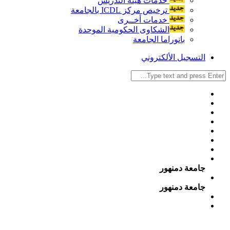
خدمات هيئة التدريس
ترخيص مركز ICDL بالجامعة
خدمات أخــرى
الشكاوى الحكومية الموحدة
بانوراما الجامعة
التسجيل الألكتروني
جامعة دمنهور
جامعة دمنهور