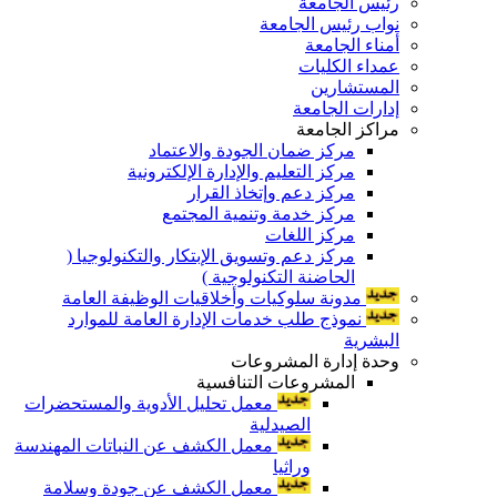
رئيس الجامعة
نواب رئيس الجامعة
أمناء الجامعة
عمداء الكليات
المستشارين
إدارات الجامعة
مراكز الجامعة
مركز ضمان الجودة والاعتماد
مركز التعليم والإدارة الإلكترونية
مركز دعم وإتخاذ القرار
مركز خدمة وتنمية المجتمع
مركز اللغات
مركز دعم وتسويق الإبتكار والتكنولوجيا (
الحاضنة التكنولوجية )
مدونة سلوكيات وأخلاقيات الوظيفة العامة
نموذج طلب خدمات الإدارة العامة للموارد
البشرية
وحدة إدارة المشروعات
المشروعات التنافسية
معمل تحليل الأدوية والمستحضرات
الصيدلية
معمل الكشف عن النباتات المهندسة
وراثيا
معمل الكشف عن جودة وسلامة