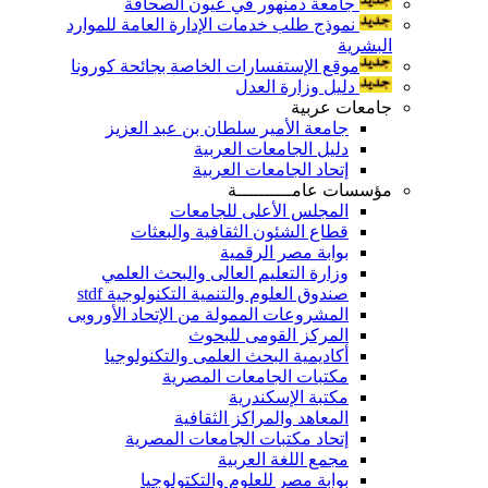
جامعة دمنهور في عيون الصحافة
نموذج طلب خدمات الإدارة العامة للموارد
البشرية
موقع الإستفسارات الخاصة بجائحة كورونا
دليل وزارة العدل
جامعات عربية
جامعة الأمير سلطان بن عبد العزيز
دليل الجامعات العربية
إتحاد الجامعات العربية
مؤسسات عامــــــــــة
المجلس الأعلى للجامعات
قطاع الشئون الثقافية والبعثات
بوابة مصر الرقمية
وزارة التعليم العالى والبحث العلمي
صندوق العلوم والتنمية التكنولوجية stdf
المشروعات الممولة من الإتحاد الأوروبى
المركز القومى للبحوث
أكاديمية البحث العلمى والتكنولوجيا
مكتبات الجامعات المصرية
مكتبة الإسكندرية
المعاهد والمراكز الثقافية
إتحاد مكتبات الجامعات المصرية
مجمع اللغة العربية
بوابة مصر للعلوم والتكتولوجيا