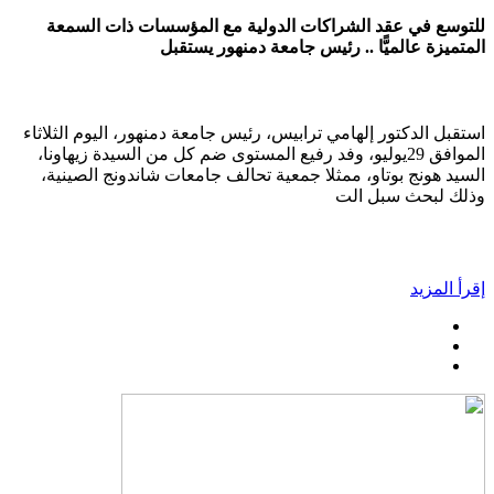
للتوسع في عقد الشراكات الدولية مع المؤسسات ذات السمعة
المتميزة عالميًّا .. رئيس جامعة دمنهور يستقبل
استقبل الدكتور إلهامي ترابيس، رئيس جامعة دمنهور، اليوم الثلاثاء
الموافق 29يوليو، وفد رفيع المستوى ضم كل من السيدة زيهاونا،
السيد هونج بوتاو، ممثلا جمعية تحالف جامعات شاندونج الصينية،
وذلك لبحث سبل الت
إقرأ المزيد