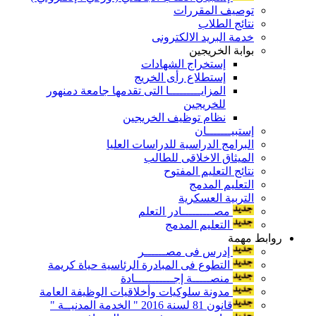
توصيف المقررات
نتائج الطلاب
خدمة البريد الالكترونى
بوابة الخريجين
إستخراج الشهادات
إستطلاع رأى الخريج
المزايـــــــــا التى تقدمها جامعة دمنهور
للخريجين
نظام توظيف الخريجين
إستبيـــــــان
البرامج الدراسية للدراسات العليا
الميثاق الاخلاقى للطالب
نتائج التعليم المفتوح
التعليم المدمج
التربية العسكرية
مصـــــــــادر التعلم
التعليم المدمج
روابط مهمة
إدرس فى مصــــــر
التطوع فى المبادرة الرئاسية حياة كريمة
منصـــــة إجـــــــــــادة
مدونة سلوكيات وأخلاقيات الوظيفة العامة
قانون 81 لسنة 2016 " الخدمة المدنيــة "