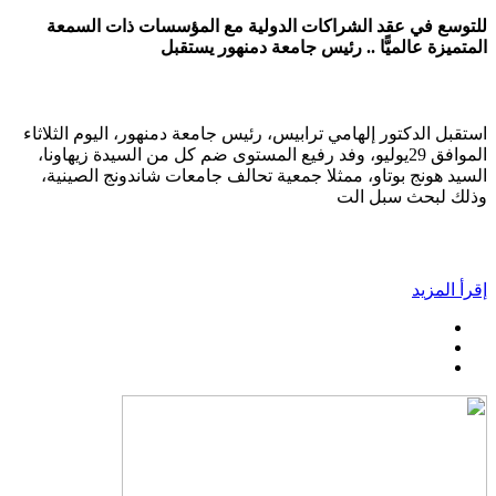
للتوسع في عقد الشراكات الدولية مع المؤسسات ذات السمعة
المتميزة عالميًّا .. رئيس جامعة دمنهور يستقبل
استقبل الدكتور إلهامي ترابيس، رئيس جامعة دمنهور، اليوم الثلاثاء
الموافق 29يوليو، وفد رفيع المستوى ضم كل من السيدة زيهاونا،
السيد هونج بوتاو، ممثلا جمعية تحالف جامعات شاندونج الصينية،
وذلك لبحث سبل الت
إقرأ المزيد