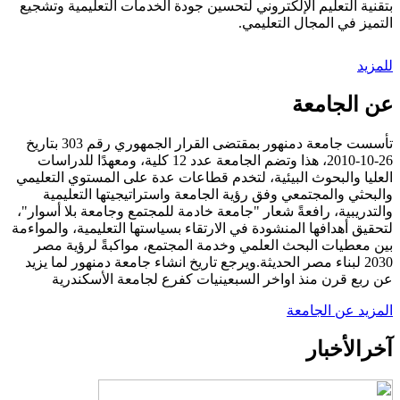
بتقنية التعليم الإلكتروني لتحسين جودة الخدمات التعليمية وتشجيع
التميز في المجال التعليمي.
للمزيد
عن الجامعة
تأسست جامعة دمنهور بمقتضى القرار الجمهوري رقم 303 بتاريخ
26-10-2010، هذا وتضم الجامعة عدد 12 كلية، ومعهدًا للدراسات
العليا والبحوث البيئية، لتخدم قطاعات عدة على المستوي التعليمي
والبحثي والمجتمعي وفق رؤية الجامعة واستراتيجيتها التعليمية
والتدريبية، رافعةً شعار "جامعة خادمة للمجتمع وجامعة بلا أسوار"،
لتحقيق أهدافها المنشودة في الارتقاء بسياستها التعليمية، والمواءمة
بين معطيات البحث العلمي وخدمة المجتمع، مواكبةً لرؤية مصر
2030 لبناء مصر الحديثة.ويرجع تاريخ انشاء جامعة دمنهور لما يزيد
عن ربع قرن منذ اواخر السبعينيات كفرع لجامعة الأسكندرية
المزيد عن الجامعة
آخر
الأخبار