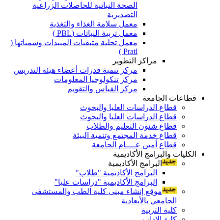
الصحة النباتية للحاصلات الزراعية
التصديرية
معمل سلامة الغذاء والتغذية
معمل تربية النباتات (PBL )
معمل تحلية متبقيات المبيدات وسمياتها (
Pratl )
مراكز التطوير
مركز تنمية قدرات أعضاء هيئة التدريس
مركز تنكولوجيا المعلومات
مركز القياس والتقويم
قطاعات الجامعة
قطاع الدراسات العليا والبحوث
قطاع الدراسات العليا والبحوث
قطاع شئون التعليم والطلاب
قطاع خدمة المجتمع وتنمية البيئة
قطاع أمين عــــام الجامعة
الكليات والبرامج الأكاديمية
البرامج الأكاديمية
البرامج الأكاديمية "طلاب"
البرامج الأكاديمية "دراسات عليا"
موقع إنشاء مبنى كلية الطب والمستشفى
الجامعي بالأبعادية
كلية التربية
كلية الاداب