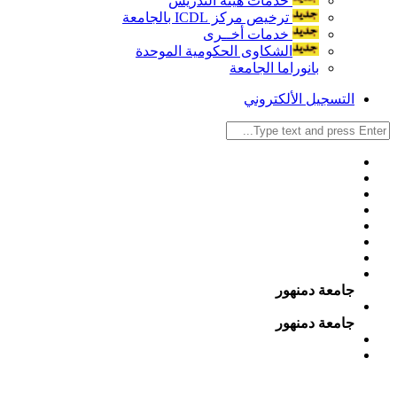
خدمات هيئة التدريس
ترخيص مركز ICDL بالجامعة
خدمات أخــرى
الشكاوى الحكومية الموحدة
بانوراما الجامعة
التسجيل الألكتروني
جامعة دمنهور
جامعة دمنهور