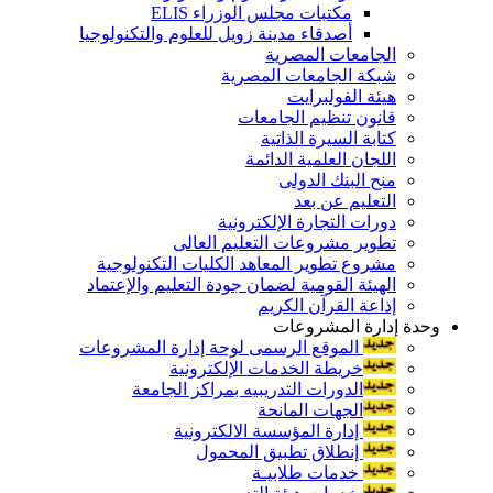
مكتبات مجلس الوزراء ELIS
أصدقاء مدينة زويل للعلوم والتكنولوجيا
الجامعات المصرية
شبكة الجامعات المصرية
هيئة الفولبرايت
قانون تنظيم الجامعات
كتابة السيرة الذاتية
اللجان العلمية الدائمة
منح البنك الدولى
التعليم عن بعد
دورات التجارة الإلكترونية
تطوير مشروعات التعليم العالى
مشروع تطوير المعاهد الكليات التكنولوجية
الهيئة القومية لضمان جودة التعليم والإعتماد
إذاعة القرآن الكريم
وحدة إدارة المشروعات
الموقع الرسمى لوحة إدارة المشروعات
خريطة الخدمات الإلكترونية
الدورات التدريبيه بمراكز الجامعة
الجهات المانحة
إدارة المؤسسة الالكترونية
إنطلاق تطبيق المحمول
خدمات طلابيـة