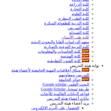
كلية الزراعة
كلية التجارة
كلية العلوم
كلية الطب البيطرى
كلية التربية للطفولة المبكرة
كلية التمريض
كلية الصيدلة
كلية طب الأسنان
معهد الدراسات العليا والبحوث البيئية
كلية التربية النوعية بالنوبارية
كلية الحاسبات والمعلومات
كلية الهندسة
كلية الفنون التطبيقية
بوابة هيئة التدريس
ميثاق أخلاقيات المهنة الجامعية لأعضاء هيئة
التدريس ومعاونيهم
جوائز الجامعة
البحث العلمى Google scholar
طريقة تسجيل Google Scholar
قواعد البيانات العالمية للأبحاث
بيانات أعضاء هيئة التدريس
بريد أعضاء هيئة التدريس
الحصول على البريد الإلكترونى