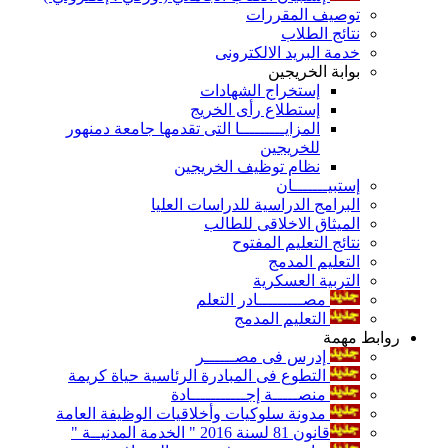
توصيف المقررات
نتائج الطلاب
خدمة البريد الالكترونى
بوابة الخريجين
إستخراج الشهادات
إستطلاع رأى الخريج
المزايـــــــــا التى تقدمها جامعة دمنهور
للخريجين
نظام توظيف الخريجين
إستبيـــــــان
البرامج الدراسية للدراسات العليا
الميثاق الاخلاقى للطالب
نتائج التعليم المفتوح
التعليم المدمج
التربية العسكرية
مصـــــــــادر التعلم
التعليم المدمج
روابط مهمة
إدرس فى مصــــــر
التطوع فى المبادرة الرئاسية حياة كريمة
منصـــــة إجـــــــــــادة
مدونة سلوكيات وأخلاقيات الوظيفة العامة
قانون 81 لسنة 2016 " الخدمة المدنيــة "