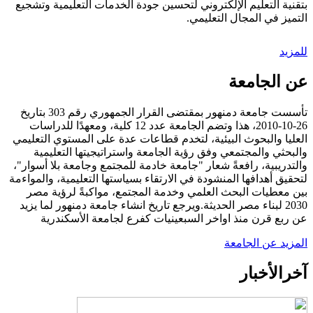
بتقنية التعليم الإلكتروني لتحسين جودة الخدمات التعليمية وتشجيع
التميز في المجال التعليمي.
للمزيد
عن الجامعة
تأسست جامعة دمنهور بمقتضى القرار الجمهوري رقم 303 بتاريخ
26-10-2010، هذا وتضم الجامعة عدد 12 كلية، ومعهدًا للدراسات
العليا والبحوث البيئية، لتخدم قطاعات عدة على المستوي التعليمي
والبحثي والمجتمعي وفق رؤية الجامعة واستراتيجيتها التعليمية
والتدريبية، رافعةً شعار "جامعة خادمة للمجتمع وجامعة بلا أسوار"،
لتحقيق أهدافها المنشودة في الارتقاء بسياستها التعليمية، والمواءمة
بين معطيات البحث العلمي وخدمة المجتمع، مواكبةً لرؤية مصر
2030 لبناء مصر الحديثة.ويرجع تاريخ انشاء جامعة دمنهور لما يزيد
عن ربع قرن منذ اواخر السبعينيات كفرع لجامعة الأسكندرية
المزيد عن الجامعة
آخر
الأخبار