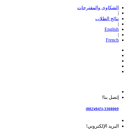
الشكاوى والمقترحات
|
نتائج الطلاب
|
English
|
French
إتصل بنا!
3368069-(045)(002)
البريد الإلكتروني!