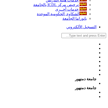
خدمات هيئة التدريس
ترخيص مركز ICDL بالجامعة
خدمات أخــرى
الشكاوى الحكومية الموحدة
بانوراما الجامعة
التسجيل الألكتروني
جامعة دمنهور
جامعة دمنهور