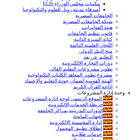
مكتبات مجلس الوزراء ELIS
أصدقاء مدينة زويل للعلوم والتكنولوجيا
الجامعات المصرية
شبكة الجامعات المصرية
هيئة الفولبرايت
قانون تنظيم الجامعات
كتابة السيرة الذاتية
اللجان العلمية الدائمة
منح البنك الدولى
التعليم عن بعد
دورات التجارة الإلكترونية
تطوير مشروعات التعليم العالى
مشروع تطوير المعاهد الكليات التكنولوجية
الهيئة القومية لضمان جودة التعليم والإعتماد
إذاعة القرآن الكريم
وحدة إدارة المشروعات
الموقع الرسمى لوحة إدارة المشروعات
خريطة الخدمات الإلكترونية
الدورات التدريبيه بمراكز الجامعة
الجهات المانحة
إدارة المؤسسة الالكترونية
إنطلاق تطبيق المحمول
خدمات طلابيـة