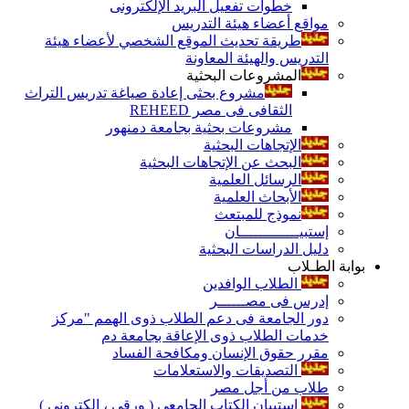
خطوات تفعيل البريد الإلكترونى
مواقع أعضاء هيئة التدريس
طريقة تحديث الموقع الشخصي لأعضاء هيئة
التدريس والهيئة المعاونة
المشروعات البحثية
مشروع بحثى إعادة صياغة تدريس التراث
الثقافى فى مصر REHEED
مشروعات بحثية بجامعة دمنهور
الإتجاهات البحثية
البحث عن الإتجاهات البحثية
الرسائل العلمية
الأبحاث العلمية
نموذج للمبتعث
إستبيـــــــــــــان
دليل الدراسات البحثية
بوابة الطـلاب
الطلاب الوافدين
إدرس فى مصــــــر
دور الجامعة فى دعم الطلاب ذوى الهمم "مركز
خدمات الطلاب ذوى الإعاقة بجامعة دم
مقرر حقوق الإنسان ومكافحة الفساد
التصديقات والاستعلامات
طلاب من أجل مصر
إستبيان الكتاب الجامعي ( ورقي ، إلكتروني )