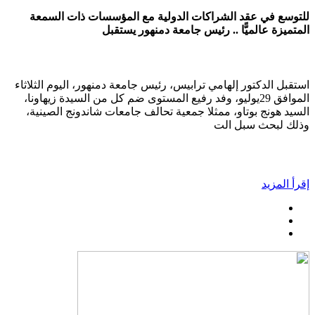
للتوسع في عقد الشراكات الدولية مع المؤسسات ذات السمعة
المتميزة عالميًّا .. رئيس جامعة دمنهور يستقبل
استقبل الدكتور إلهامي ترابيس، رئيس جامعة دمنهور، اليوم الثلاثاء
الموافق 29يوليو، وفد رفيع المستوى ضم كل من السيدة زيهاونا،
السيد هونج بوتاو، ممثلا جمعية تحالف جامعات شاندونج الصينية،
وذلك لبحث سبل الت
إقرأ المزيد