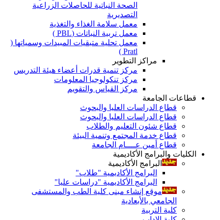
الصحة النباتية للحاصلات الزراعية
التصديرية
معمل سلامة الغذاء والتغذية
معمل تربية النباتات (PBL )
معمل تحلية متبقيات المبيدات وسمياتها (
Pratl )
مراكز التطوير
مركز تنمية قدرات أعضاء هيئة التدريس
مركز تنكولوجيا المعلومات
مركز القياس والتقويم
قطاعات الجامعة
قطاع الدراسات العليا والبحوث
قطاع الدراسات العليا والبحوث
قطاع شئون التعليم والطلاب
قطاع خدمة المجتمع وتنمية البيئة
قطاع أمين عــــام الجامعة
الكليات والبرامج الأكاديمية
البرامج الأكاديمية
البرامج الأكاديمية "طلاب"
البرامج الأكاديمية "دراسات عليا"
موقع إنشاء مبنى كلية الطب والمستشفى
الجامعي بالأبعادية
كلية التربية
كلية الاداب