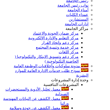
رئيس الجامعة
نواب رئيس الجامعة
أمناء الجامعة
عمداء الكليات
المستشارين
إدارات الجامعة
مراكز الجامعة
مركز ضمان الجودة والاعتماد
مركز التعليم والإدارة الإلكترونية
مركز دعم وإتخاذ القرار
مركز خدمة وتنمية المجتمع
مركز اللغات
مركز دعم وتسويق الإبتكار والتكنولوجيا (
الحاضنة التكنولوجية )
مدونة سلوكيات وأخلاقيات الوظيفة العامة
نموذج طلب خدمات الإدارة العامة للموارد
البشرية
وحدة إدارة المشروعات
المشروعات التنافسية
معمل تحليل الأدوية والمستحضرات
الصيدلية
معمل الكشف عن النباتات المهندسة
وراثيا
معمل الكشف عن جودة وسلامة