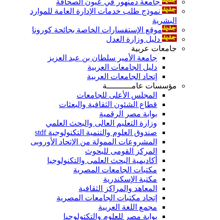
جامعة دمنهور في عيون الصحافة
نموذج طلب خدمات الإدارة العامة للموارد
البشرية
موقع الإستفسارات الخاصة بجائحة كورونا
دليل وزارة العدل
جامعات عربية
جامعة الأمير سلطان بن عبد العزيز
دليل الجامعات العربية
إتحاد الجامعات العربية
مؤسسات عامــــــــــة
المجلس الأعلى للجامعات
قطاع الشئون الثقافية والبعثات
بوابة مصر الرقمية
وزارة التعليم العالى والبحث العلمي
صندوق العلوم والتنمية التكنولوجية stdf
المشروعات الممولة من الإتحاد الأوروبى
المركز القومى للبحوث
أكاديمية البحث العلمى والتكنولوجيا
مكتبات الجامعات المصرية
مكتبة الإسكندرية
المعاهد والمراكز الثقافية
إتحاد مكتبات الجامعات المصرية
مجمع اللغة العربية
بوابة مصر للعلوم والتكتولوجيا