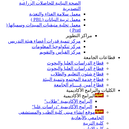
الصحة النباتية للحاصلات الزراعية
التصديرية
معمل سلامة الغذاء والتغذية
معمل تربية النباتات (PBL )
معمل تحلية متبقيات المبيدات وسمياتها (
Pratl )
مراكز التطوير
مركز تنمية قدرات أعضاء هيئة التدريس
مركز تنكولوجيا المعلومات
مركز القياس والتقويم
قطاعات الجامعة
قطاع الدراسات العليا والبحوث
قطاع الدراسات العليا والبحوث
قطاع شئون التعليم والطلاب
قطاع خدمة المجتمع وتنمية البيئة
قطاع أمين عــــام الجامعة
الكليات والبرامج الأكاديمية
البرامج الأكاديمية
البرامج الأكاديمية "طلاب"
البرامج الأكاديمية "دراسات عليا"
موقع إنشاء مبنى كلية الطب والمستشفى
الجامعي بالأبعادية
كلية التربية
كلية الاداب