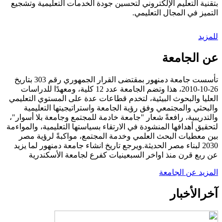
بتقنية التعليم الإلكتروني لتحسين جودة الخدمات التعليمية وتشجيع
التميز في المجال التعليمي.
للمزيد
عن الجامعة
تأسست جامعة دمنهور بمقتضى القرار الجمهوري رقم 303 بتاريخ
26-10-2010، هذا وتضم الجامعة عدد 12 كلية، ومعهدًا للدراسات
العليا والبحوث البيئية، لتخدم قطاعات عدة على المستوي التعليمي
والبحثي والمجتمعي وفق رؤية الجامعة واستراتيجيتها التعليمية
والتدريبية، رافعةً شعار "جامعة خادمة للمجتمع وجامعة بلا أسوار"،
لتحقيق أهدافها المنشودة في الارتقاء بسياستها التعليمية، والمواءمة
بين معطيات البحث العلمي وخدمة المجتمع، مواكبةً لرؤية مصر
2030 لبناء مصر الحديثة.ويرجع تاريخ انشاء جامعة دمنهور لما يزيد
عن ربع قرن منذ اواخر السبعينيات كفرع لجامعة الأسكندرية
المزيد عن الجامعة
آخر
الأخبار