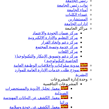
رئيس الجامعة
نواب رئيس الجامعة
أمناء الجامعة
عمداء الكليات
المستشارين
إدارات الجامعة
مراكز الجامعة
مركز ضمان الجودة والاعتماد
مركز التعليم والإدارة الإلكترونية
مركز دعم وإتخاذ القرار
مركز خدمة وتنمية المجتمع
مركز اللغات
مركز دعم وتسويق الإبتكار والتكنولوجيا (
الحاضنة التكنولوجية )
مدونة سلوكيات وأخلاقيات الوظيفة العامة
نموذج طلب خدمات الإدارة العامة للموارد
البشرية
وحدة إدارة المشروعات
المشروعات التنافسية
معمل تحليل الأدوية والمستحضرات
الصيدلية
معمل الكشف عن النباتات المهندسة
وراثيا
معمل الكشف عن جودة وسلامة