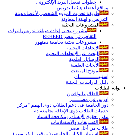
خطوات تفعيل البريد الإلكترونى
مواقع أعضاء هيئة التدريس
طريقة تحديث الموقع الشخصي لأعضاء هيئة
التدريس والهيئة المعاونة
المشروعات البحثية
مشروع بحثى إعادة صياغة تدريس التراث
الثقافى فى مصر REHEED
مشروعات بحثية بجامعة دمنهور
الإتجاهات البحثية
البحث عن الإتجاهات البحثية
الرسائل العلمية
الأبحاث العلمية
نموذج للمبتعث
إستبيـــــــــــــان
دليل الدراسات البحثية
بوابة الطـلاب
الطلاب الوافدين
إدرس فى مصــــــر
دور الجامعة فى دعم الطلاب ذوى الهمم "مركز
خدمات الطلاب ذوى الإعاقة بجامعة دم
مقرر حقوق الإنسان ومكافحة الفساد
التصديقات والاستعلامات
طلاب من أجل مصر
إستبيان الكتاب الجامعي ( ورقي ، إلكتروني )