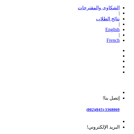
الشكاوى والمقترحات
|
نتائج الطلاب
|
English
|
French
إتصل بنا!
3368069-(045)(002)
البريد الإلكتروني!