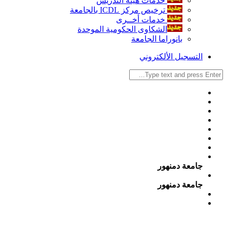
خدمات هيئة التدريس
ترخيص مركز ICDL بالجامعة
خدمات أخــرى
الشكاوى الحكومية الموحدة
بانوراما الجامعة
التسجيل الألكتروني
جامعة دمنهور
جامعة دمنهور