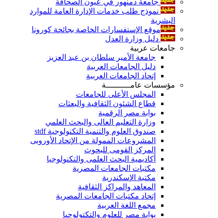
جامعة دمنهور في عيون الصحافة
نموذج طلب خدمات الإدارة العامة للموارد
البشرية
موقع الإستفسارات الخاصة بجائحة كورونا
دليل وزارة العدل
جامعات عربية
جامعة الأمير سلطان بن عبد العزيز
دليل الجامعات العربية
إتحاد الجامعات العربية
مؤسسات عامــــــــــة
المجلس الأعلى للجامعات
قطاع الشئون الثقافية والبعثات
بوابة مصر الرقمية
وزارة التعليم العالى والبحث العلمي
صندوق العلوم والتنمية التكنولوجية stdf
المشروعات الممولة من الإتحاد الأوروبى
المركز القومى للبحوث
أكاديمية البحث العلمى والتكنولوجيا
مكتبات الجامعات المصرية
مكتبة الإسكندرية
المعاهد والمراكز الثقافية
إتحاد مكتبات الجامعات المصرية
مجمع اللغة العربية
بوابة مصر للعلوم والتكتولوجيا