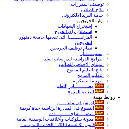
توصيف المقررات
نتائج الطلاب
خدمة البريد الالكترونى
بوابة الخريجين
إستخراج الشهادات
إستطلاع رأى الخريج
المزايـــــــــا التى تقدمها جامعة دمنهور
للخريجين
نظام توظيف الخريجين
إستبيـــــــان
البرامج الدراسية للدراسات العليا
الميثاق الاخلاقى للطالب
نتائج التعليم المفتوح
التعليم المدمج
التربية العسكرية
مصـــــــــادر التعلم
التعليم المدمج
روابط مهمة
إدرس فى مصــــــر
التطوع فى المبادرة الرئاسية حياة كريمة
منصـــــة إجـــــــــــادة
مدونة سلوكيات وأخلاقيات الوظيفة العامة
قانون 81 لسنة 2016 " الخدمة المدنيــة "