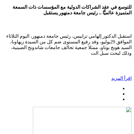
للتوسع في عقد الشراكات الدولية مع المؤسسات ذات السمعة
المتميزة عالميًّا .. رئيس جامعة دمنهور يستقبل
استقبل الدكتور إلهامي ترابيس، رئيس جامعة دمنهور، اليوم الثلاثاء
الموافق 29يوليو، وفد رفيع المستوى ضم كل من السيدة زيهاونا،
السيد هونج بوتاو، ممثلا جمعية تحالف جامعات شاندونج الصينية،
وذلك لبحث سبل الت
إقرأ المزيد