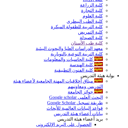
كلية الزراعة
كلية التجارة
كلية العلوم
كلية الطب البيطرى
كلية التربية للطفولة المبكرة
كلية التمريض
كلية الصيدلة
كلية طب الأسنان
معهد الدراسات العليا والبحوث البيئية
كلية التربية النوعية بالنوبارية
كلية الحاسبات والمعلومات
كلية الهندسة
كلية الفنون التطبيقية
بوابة هيئة التدريس
ميثاق أخلاقيات المهنة الجامعية لأعضاء هيئة
التدريس ومعاونيهم
جوائز الجامعة
البحث العلمى Google scholar
طريقة تسجيل Google Scholar
قواعد البيانات العالمية للأبحاث
بيانات أعضاء هيئة التدريس
بريد أعضاء هيئة التدريس
الحصول على البريد الإلكترونى