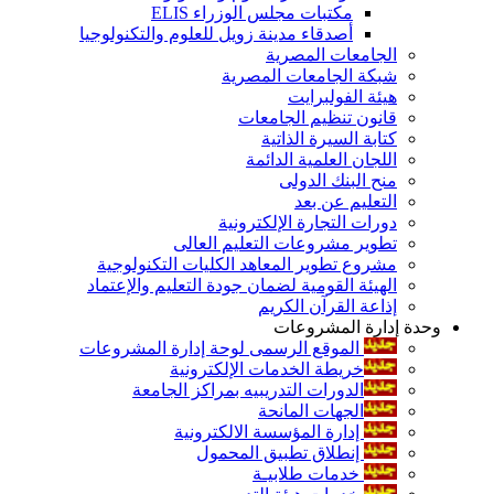
مكتبات مجلس الوزراء ELIS
أصدقاء مدينة زويل للعلوم والتكنولوجيا
الجامعات المصرية
شبكة الجامعات المصرية
هيئة الفولبرايت
قانون تنظيم الجامعات
كتابة السيرة الذاتية
اللجان العلمية الدائمة
منح البنك الدولى
التعليم عن بعد
دورات التجارة الإلكترونية
تطوير مشروعات التعليم العالى
مشروع تطوير المعاهد الكليات التكنولوجية
الهيئة القومية لضمان جودة التعليم والإعتماد
إذاعة القرآن الكريم
وحدة إدارة المشروعات
الموقع الرسمى لوحة إدارة المشروعات
خريطة الخدمات الإلكترونية
الدورات التدريبيه بمراكز الجامعة
الجهات المانحة
إدارة المؤسسة الالكترونية
إنطلاق تطبيق المحمول
خدمات طلابيـة