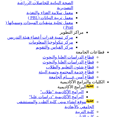
الصحة النباتية للحاصلات الزراعية
التصديرية
معمل سلامة الغذاء والتغذية
معمل تربية النباتات (PBL )
معمل تحلية متبقيات المبيدات وسمياتها (
Pratl )
مراكز التطوير
مركز تنمية قدرات أعضاء هيئة التدريس
مركز تنكولوجيا المعلومات
مركز القياس والتقويم
قطاعات الجامعة
قطاع الدراسات العليا والبحوث
قطاع الدراسات العليا والبحوث
قطاع شئون التعليم والطلاب
قطاع خدمة المجتمع وتنمية البيئة
قطاع أمين عــــام الجامعة
الكليات والبرامج الأكاديمية
البرامج الأكاديمية
البرامج الأكاديمية "طلاب"
البرامج الأكاديمية "دراسات عليا"
موقع إنشاء مبنى كلية الطب والمستشفى
الجامعي بالأبعادية
كلية التربية
كلية الاداب