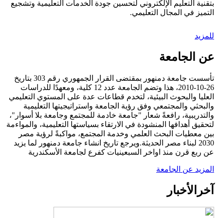
بتقنية التعليم الإلكتروني لتحسين جودة الخدمات التعليمية وتشجيع
التميز في المجال التعليمي.
للمزيد
عن الجامعة
تأسست جامعة دمنهور بمقتضى القرار الجمهوري رقم 303 بتاريخ
26-10-2010، هذا وتضم الجامعة عدد 12 كلية، ومعهدًا للدراسات
العليا والبحوث البيئية، لتخدم قطاعات عدة على المستوي التعليمي
والبحثي والمجتمعي وفق رؤية الجامعة واستراتيجيتها التعليمية
والتدريبية، رافعةً شعار "جامعة خادمة للمجتمع وجامعة بلا أسوار"،
لتحقيق أهدافها المنشودة في الارتقاء بسياستها التعليمية، والمواءمة
بين معطيات البحث العلمي وخدمة المجتمع، مواكبةً لرؤية مصر
2030 لبناء مصر الحديثة.ويرجع تاريخ انشاء جامعة دمنهور لما يزيد
عن ربع قرن منذ اواخر السبعينيات كفرع لجامعة الأسكندرية
المزيد عن الجامعة
آخر
الأخبار