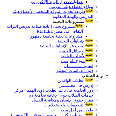
خطوات تفعيل البريد الإلكترونى
مواقع أعضاء هيئة التدريس
طريقة تحديث الموقع الشخصي لأعضاء هيئة
التدريس والهيئة المعاونة
المشروعات البحثية
مشروع بحثى إعادة صياغة تدريس التراث
الثقافى فى مصر REHEED
مشروعات بحثية بجامعة دمنهور
الإتجاهات البحثية
البحث عن الإتجاهات البحثية
الرسائل العلمية
الأبحاث العلمية
نموذج للمبتعث
إستبيـــــــــــــان
دليل الدراسات البحثية
بوابة الطـلاب
الطلاب الوافدين
إدرس فى مصــــــر
دور الجامعة فى دعم الطلاب ذوى الهمم "مركز
خدمات الطلاب ذوى الإعاقة بجامعة دم
مقرر حقوق الإنسان ومكافحة الفساد
التصديقات والاستعلامات
طلاب من أجل مصر
إستبيان الكتاب الجامعي ( ورقي ، إلكتروني )