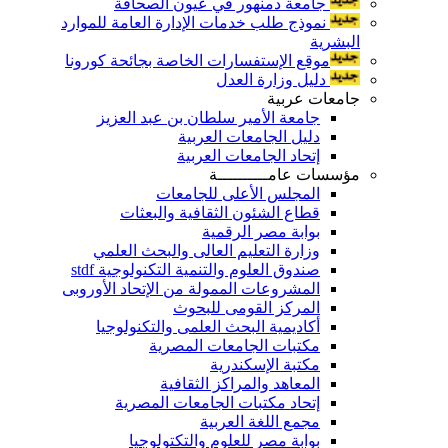
جامعة دمنهور في عيون الصحافة
نموذج طلب خدمات الإدارة العامة للموارد
البشرية
موقع الإستفسارات الخاصة بجائحة كورونا
دليل وزارة العدل
جامعات عربية
جامعة الأمير سلطان بن عبد العزيز
دليل الجامعات العربية
إتحاد الجامعات العربية
مؤسسات عامــــــــــة
المجلس الأعلى للجامعات
قطاع الشئون الثقافية والبعثات
بوابة مصر الرقمية
وزارة التعليم العالى والبحث العلمي
صندوق العلوم والتنمية التكنولوجية stdf
المشروعات الممولة من الإتحاد الأوروبى
المركز القومى للبحوث
أكاديمية البحث العلمى والتكنولوجيا
مكتبات الجامعات المصرية
مكتبة الإسكندرية
المعاهد والمراكز الثقافية
إتحاد مكتبات الجامعات المصرية
مجمع اللغة العربية
بوابة مصر للعلوم والتكتولوجيا