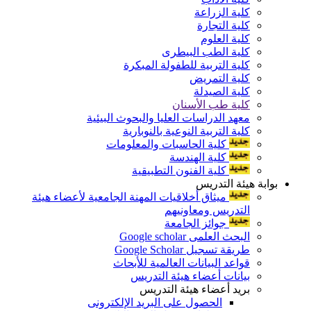
كلية الزراعة
كلية التجارة
كلية العلوم
كلية الطب البيطرى
كلية التربية للطفولة المبكرة
كلية التمريض
كلية الصيدلة
كلية طب الأسنان
معهد الدراسات العليا والبحوث البيئية
كلية التربية النوعية بالنوبارية
كلية الحاسبات والمعلومات
كلية الهندسة
كلية الفنون التطبيقية
بوابة هيئة التدريس
ميثاق أخلاقيات المهنة الجامعية لأعضاء هيئة
التدريس ومعاونيهم
جوائز الجامعة
البحث العلمى Google scholar
طريقة تسجيل Google Scholar
قواعد البيانات العالمية للأبحاث
بيانات أعضاء هيئة التدريس
بريد أعضاء هيئة التدريس
الحصول على البريد الإلكترونى