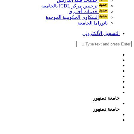
خدمات هيئة التدريس
ترخيص مركز ICDL بالجامعة
خدمات أخــرى
الشكاوى الحكومية الموحدة
بانوراما الجامعة
التسجيل الألكتروني
جامعة دمنهور
جامعة دمنهور