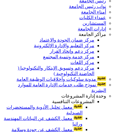
رئيس الجامعة
نواب رئيس الجامعة
أمناء الجامعة
عمداء الكليات
المستشارين
إدارات الجامعة
مراكز الجامعة
مركز ضمان الجودة والاعتماد
مركز التعليم والإدارة الإلكترونية
مركز دعم وإتخاذ القرار
مركز خدمة وتنمية المجتمع
مركز اللغات
مركز دعم وتسويق الإبتكار والتكنولوجيا (
الحاضنة التكنولوجية )
مدونة سلوكيات وأخلاقيات الوظيفة العامة
نموذج طلب خدمات الإدارة العامة للموارد
البشرية
وحدة إدارة المشروعات
المشروعات التنافسية
معمل تحليل الأدوية والمستحضرات
الصيدلية
معمل الكشف عن النباتات المهندسة
وراثيا
معمل الكشف عن جودة وسلامة