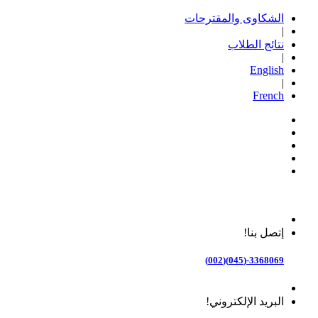
الشكاوى والمقترحات
|
نتائج الطلاب
|
English
|
French
إتصل بنا!
3368069-(045)(002)
البريد الإلكتروني!