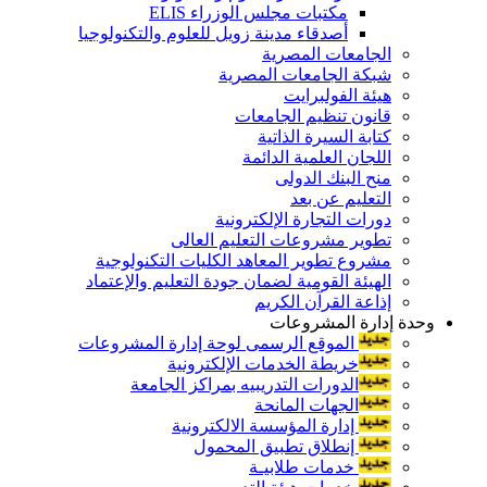
مكتبات مجلس الوزراء ELIS
أصدقاء مدينة زويل للعلوم والتكنولوجيا
الجامعات المصرية
شبكة الجامعات المصرية
هيئة الفولبرايت
قانون تنظيم الجامعات
كتابة السيرة الذاتية
اللجان العلمية الدائمة
منح البنك الدولى
التعليم عن بعد
دورات التجارة الإلكترونية
تطوير مشروعات التعليم العالى
مشروع تطوير المعاهد الكليات التكنولوجية
الهيئة القومية لضمان جودة التعليم والإعتماد
إذاعة القرآن الكريم
وحدة إدارة المشروعات
الموقع الرسمى لوحة إدارة المشروعات
خريطة الخدمات الإلكترونية
الدورات التدريبيه بمراكز الجامعة
الجهات المانحة
إدارة المؤسسة الالكترونية
إنطلاق تطبيق المحمول
خدمات طلابيـة