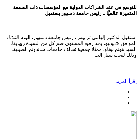
للتوسع في عقد الشراكات الدولية مع المؤسسات ذات السمعة
المتميزة عالميًّا .. رئيس جامعة دمنهور يستقبل
استقبل الدكتور إلهامي ترابيس، رئيس جامعة دمنهور، اليوم الثلاثاء
الموافق 29يوليو، وفد رفيع المستوى ضم كل من السيدة زيهاونا،
السيد هونج بوتاو، ممثلا جمعية تحالف جامعات شاندونج الصينية،
وذلك لبحث سبل الت
إقرأ المزيد