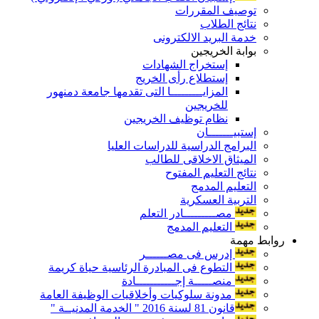
توصيف المقررات
نتائج الطلاب
خدمة البريد الالكترونى
بوابة الخريجين
إستخراج الشهادات
إستطلاع رأى الخريج
المزايـــــــــا التى تقدمها جامعة دمنهور
للخريجين
نظام توظيف الخريجين
إستبيـــــــان
البرامج الدراسية للدراسات العليا
الميثاق الاخلاقى للطالب
نتائج التعليم المفتوح
التعليم المدمج
التربية العسكرية
مصـــــــــادر التعلم
التعليم المدمج
روابط مهمة
إدرس فى مصــــــر
التطوع فى المبادرة الرئاسية حياة كريمة
منصـــــة إجـــــــــــادة
مدونة سلوكيات وأخلاقيات الوظيفة العامة
قانون 81 لسنة 2016 " الخدمة المدنيــة "