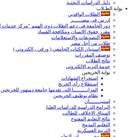
دليل الدراسات البحثية
بوابة الطـلاب
الطلاب الوافدين
إدرس فى مصــــــر
دور الجامعة فى دعم الطلاب ذوى الهمم "مركز خدمات ال
مقرر حقوق الإنسان ومكافحة الفساد
التصديقات والاستعلامات
طلاب من أجل مصر
إستبيان الكتاب الجامعي ( ورقي ، إلكتروني )
توصيف المقررات
نتائج الطلاب
خدمة البريد الالكترونى
بوابة الخريجين
إستخراج الشهادات
إستطلاع رأى الخريج
المزايـــــــــا التى تقدمها جامعة دمنهور للخريجين
نظام توظيف الخريجين
إستبيـــــــان
البرامج الدراسية للدراسات العليا
الميثاق الاخلاقى للطالب
نتائج التعليم المفتوح
التعليم المدمج
التربية العسكرية
مصـــــــــادر التعلم