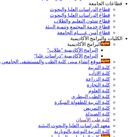
قطاعات الجامعة
قطاع الدراسات العليا والبحوث
قطاع الدراسات العليا والبحوث
قطاع شئون التعليم والطلاب
قطاع خدمة المجتمع وتنمية البيئة
قطاع أمين عــــام الجامعة
الكليات والبرامج الأكاديمية
البرامج الأكاديمية
البرامج الأكاديمية "طلاب"
البرامج الأكاديمية "دراسات عليا"
موقع إنشاء مبنى كلية الطب والمستشفى الجامعي بال
كلية التربية
كلية الاداب
كلية الزراعة
كلية التجارة
كلية العلوم
كلية الطب البيطرى
كلية التربية للطفولة المبكرة
كلية التمريض
كلية الصيدلة
كلية طب الأسنان
معهد الدراسات العليا والبحوث البيئية
كلية التربية النوعية بالنوبارية