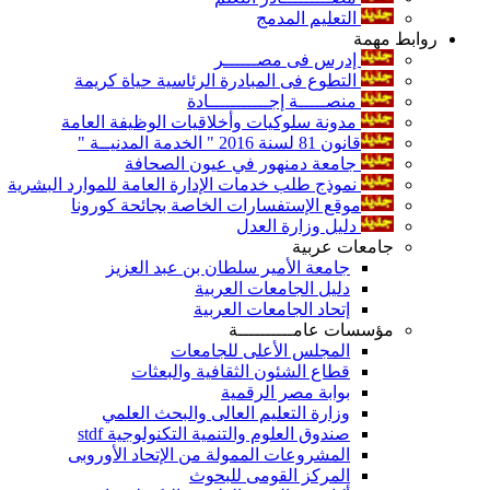
التعليم المدمج
روابط مهمة
إدرس فى مصــــــر
التطوع فى المبادرة الرئاسية حياة كريمة
منصـــــة إجـــــــــــادة
مدونة سلوكيات وأخلاقيات الوظيفة العامة
قانون 81 لسنة 2016 " الخدمة المدنيــة "
جامعة دمنهور في عيون الصحافة
نموذج طلب خدمات الإدارة العامة للموارد البشرية
موقع الإستفسارات الخاصة بجائحة كورونا
دليل وزارة العدل
جامعات عربية
جامعة الأمير سلطان بن عبد العزيز
دليل الجامعات العربية
إتحاد الجامعات العربية
مؤسسات عامــــــــــة
المجلس الأعلى للجامعات
قطاع الشئون الثقافية والبعثات
بوابة مصر الرقمية
وزارة التعليم العالى والبحث العلمي
صندوق العلوم والتنمية التكنولوجية stdf
المشروعات الممولة من الإتحاد الأوروبى
المركز القومى للبحوث