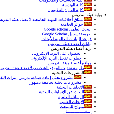
كلية الحاسبات والمعلومات
كلية الهندسة
كلية الفنون التطبيقية
بوابة هيئة التدريس
ميثاق أخلاقيات المهنة الجامعية لأعضاء هيئة التدري
جوائز الجامعة
البحث العلمى Google scholar
طريقة تسجيل Google Scholar
قواعد البيانات العالمية للأبحاث
بيانات أعضاء هيئة التدريس
بريد أعضاء هيئة التدريس
الحصول على البريد الإلكترونى
خطوات تفعيل البريد الإلكترونى
مواقع أعضاء هيئة التدريس
طريقة تحديث الموقع الشخصي لأعضاء هيئة التدريس و
المشروعات البحثية
مشروع بحثى إعادة صياغة تدريس التراث الثقافى 
مشروعات بحثية بجامعة دمنهور
الإتجاهات البحثية
البحث عن الإتجاهات البحثية
الرسائل العلمية
الأبحاث العلمية
نموذج للمبتعث
إستبيـــــــــــــان