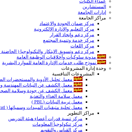
عمداء الكليات
المستشارين
إدارات الجامعة
مراكز الجامعة
مركز ضمان الجودة والاعتماد
مركز التعليم والإدارة الإلكترونية
مركز دعم وإتخاذ القرار
مركز خدمة وتنمية المجتمع
مركز اللغات
مركز دعم وتسويق الإبتكار والتكنولوجيا ( الحاضنة ا
مدونة سلوكيات وأخلاقيات الوظيفة العامة
نموذج طلب خدمات الإدارة العامة للموارد البشرية
وحدة إدارة المشروعات
المشروعات التنافسية
معمل تحليل الأدوية والمستحضرات الص
معمل الكشف عن النباتات المهندسة ورا
معمل الكشف عن جودة وسلامة الصحة الن
معمل سلامة الغذاء والتغذية
معمل تربية النباتات (PBL )
معمل تحلية متبقيات المبيدات وسمياتها ( Pratl )
مراكز التطوير
مركز تنمية قدرات أعضاء هيئة التدريس
مركز تنكولوجيا المعلومات
مركز القياس والتقويم