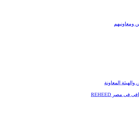
س ومعاونيهم
الهيئة المعاونة
فى مصر REHEED