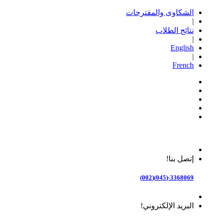
الشكاوى والمقترحات
|
نتائج الطلاب
|
English
|
French
إتصل بنا!
3368069-(045)(002)
البريد الإلكتروني!