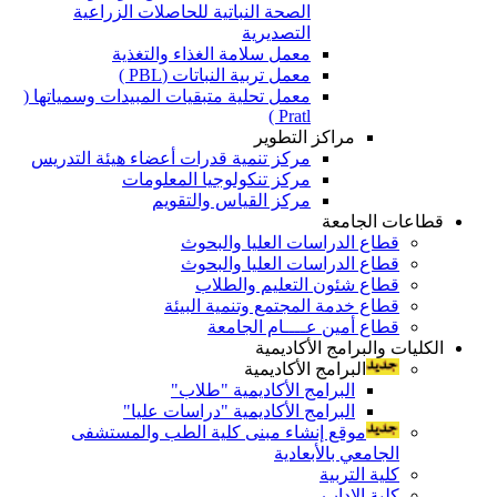
الصحة النباتية للحاصلات الزراعية
التصديرية
معمل سلامة الغذاء والتغذية
معمل تربية النباتات (PBL )
معمل تحلية متبقيات المبيدات وسمياتها (
Pratl )
مراكز التطوير
مركز تنمية قدرات أعضاء هيئة التدريس
مركز تنكولوجيا المعلومات
مركز القياس والتقويم
قطاعات الجامعة
قطاع الدراسات العليا والبحوث
قطاع الدراسات العليا والبحوث
قطاع شئون التعليم والطلاب
قطاع خدمة المجتمع وتنمية البيئة
قطاع أمين عــــام الجامعة
الكليات والبرامج الأكاديمية
البرامج الأكاديمية
البرامج الأكاديمية "طلاب"
البرامج الأكاديمية "دراسات عليا"
موقع إنشاء مبنى كلية الطب والمستشفى
الجامعي بالأبعادية
كلية التربية
كلية الاداب