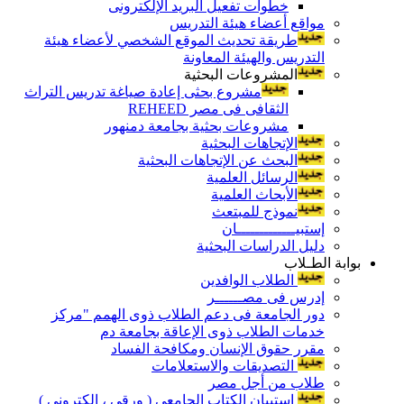
خطوات تفعيل البريد الإلكترونى
مواقع أعضاء هيئة التدريس
طريقة تحديث الموقع الشخصي لأعضاء هيئة
التدريس والهيئة المعاونة
المشروعات البحثية
مشروع بحثى إعادة صياغة تدريس التراث
الثقافى فى مصر REHEED
مشروعات بحثية بجامعة دمنهور
الإتجاهات البحثية
البحث عن الإتجاهات البحثية
الرسائل العلمية
الأبحاث العلمية
نموذج للمبتعث
إستبيـــــــــــــان
دليل الدراسات البحثية
بوابة الطـلاب
الطلاب الوافدين
إدرس فى مصــــــر
دور الجامعة فى دعم الطلاب ذوى الهمم "مركز
خدمات الطلاب ذوى الإعاقة بجامعة دم
مقرر حقوق الإنسان ومكافحة الفساد
التصديقات والاستعلامات
طلاب من أجل مصر
إستبيان الكتاب الجامعي ( ورقي ، إلكتروني )