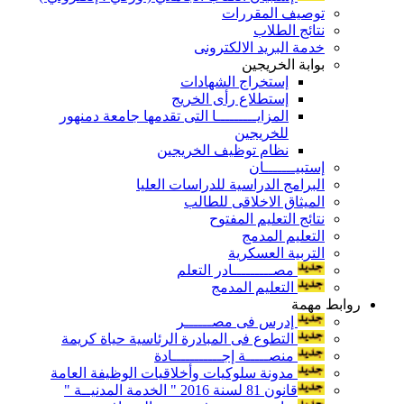
توصيف المقررات
نتائج الطلاب
خدمة البريد الالكترونى
بوابة الخريجين
إستخراج الشهادات
إستطلاع رأى الخريج
المزايـــــــــا التى تقدمها جامعة دمنهور
للخريجين
نظام توظيف الخريجين
إستبيـــــــان
البرامج الدراسية للدراسات العليا
الميثاق الاخلاقى للطالب
نتائج التعليم المفتوح
التعليم المدمج
التربية العسكرية
مصـــــــــادر التعلم
التعليم المدمج
روابط مهمة
إدرس فى مصــــــر
التطوع فى المبادرة الرئاسية حياة كريمة
منصـــــة إجـــــــــــادة
مدونة سلوكيات وأخلاقيات الوظيفة العامة
قانون 81 لسنة 2016 " الخدمة المدنيــة "