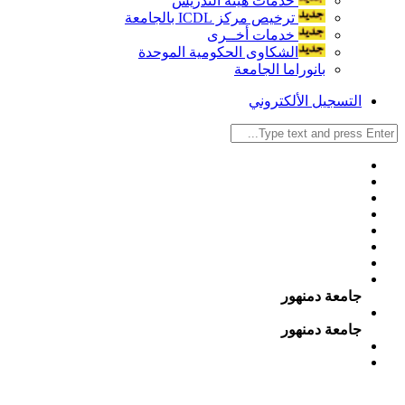
خدمات هيئة التدريس
ترخيص مركز ICDL بالجامعة
خدمات أخــرى
الشكاوى الحكومية الموحدة
بانوراما الجامعة
التسجيل الألكتروني
جامعة دمنهور
جامعة دمنهور