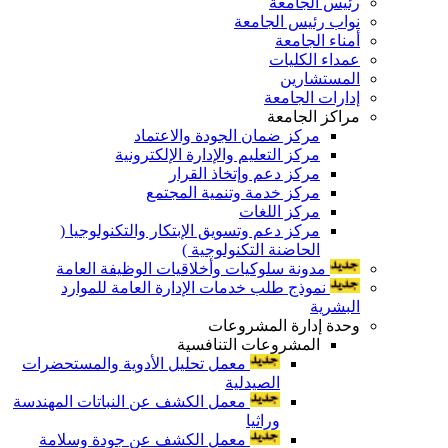
رئيس الجامعة
نواب رئيس الجامعة
أمناء الجامعة
عمداء الكليات
المستشارين
إدارات الجامعة
مراكز الجامعة
مركز ضمان الجودة والاعتماد
مركز التعليم والإدارة الإلكترونية
مركز دعم وإتخاذ القرار
مركز خدمة وتنمية المجتمع
مركز اللغات
مركز دعم وتسويق الإبتكار والتكنولوجيا (
الحاضنة التكنولوجية )
مدونة سلوكيات وأخلاقيات الوظيفة العامة
نموذج طلب خدمات الإدارة العامة للموارد
البشرية
وحدة إدارة المشروعات
المشروعات التنافسية
معمل تحليل الأدوية والمستحضرات
الصيدلية
معمل الكشف عن النباتات المهندسة
وراثيا
معمل الكشف عن جودة وسلامة