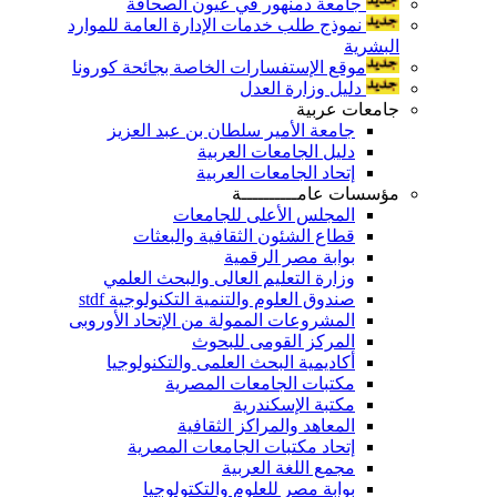
جامعة دمنهور في عيون الصحافة
نموذج طلب خدمات الإدارة العامة للموارد
البشرية
موقع الإستفسارات الخاصة بجائحة كورونا
دليل وزارة العدل
جامعات عربية
جامعة الأمير سلطان بن عبد العزيز
دليل الجامعات العربية
إتحاد الجامعات العربية
مؤسسات عامــــــــــة
المجلس الأعلى للجامعات
قطاع الشئون الثقافية والبعثات
بوابة مصر الرقمية
وزارة التعليم العالى والبحث العلمي
صندوق العلوم والتنمية التكنولوجية stdf
المشروعات الممولة من الإتحاد الأوروبى
المركز القومى للبحوث
أكاديمية البحث العلمى والتكنولوجيا
مكتبات الجامعات المصرية
مكتبة الإسكندرية
المعاهد والمراكز الثقافية
إتحاد مكتبات الجامعات المصرية
مجمع اللغة العربية
بوابة مصر للعلوم والتكتولوجيا