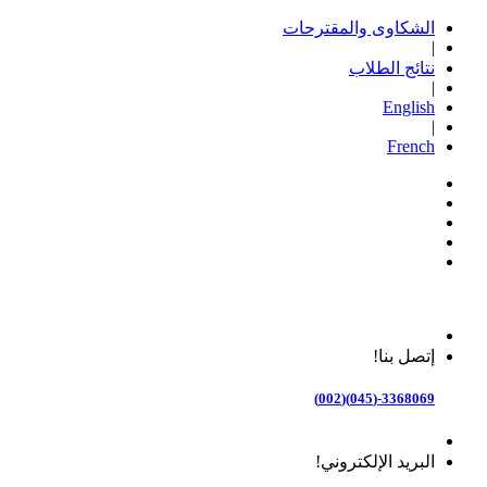
الشكاوى والمقترحات
|
نتائج الطلاب
|
English
|
French
إتصل بنا!
3368069-(045)(002)
البريد الإلكتروني!