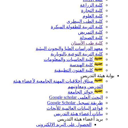
كلية الزراعة
كلية التجارة
كلية العلوم
كلية الطب البيطرى
كلية التربية للطفولة المبكرة
كلية التمريض
كلية الصيدلة
كلية طب الأسنان
معهد الدراسات العليا والبحوث البيئية
كلية التربية النوعية بالنوبارية
كلية الحاسبات والمعلومات
كلية الهندسة
كلية الفنون التطبيقية
بوابة هيئة التدريس
ميثاق أخلاقيات المهنة الجامعية لأعضاء هيئة
التدريس ومعاونيهم
جوائز الجامعة
البحث العلمى Google scholar
طريقة تسجيل Google Scholar
قواعد البيانات العالمية للأبحاث
بيانات أعضاء هيئة التدريس
بريد أعضاء هيئة التدريس
الحصول على البريد الإلكترونى