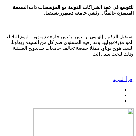
للتوسع في عقد الشراكات الدولية مع المؤسسات ذات السمعة
المتميزة عالميًّا .. رئيس جامعة دمنهور يستقبل
استقبل الدكتور إلهامي ترابيس، رئيس جامعة دمنهور، اليوم الثلاثاء
الموافق 29يوليو، وفد رفيع المستوى ضم كل من السيدة زيهاونا،
السيد هونج بوتاو، ممثلا جمعية تحالف جامعات شاندونج الصينية،
وذلك لبحث سبل الت
إقرأ المزيد