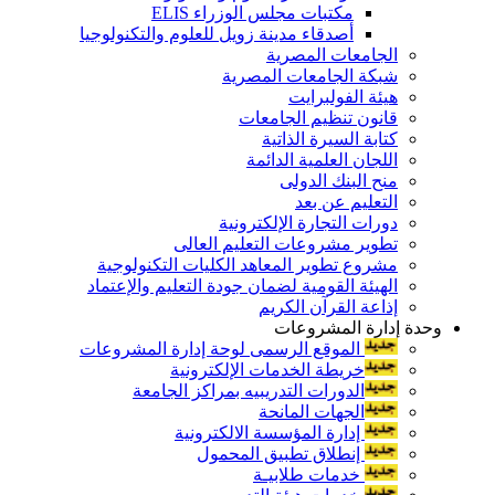
مكتبات مجلس الوزراء ELIS
أصدقاء مدينة زويل للعلوم والتكنولوجيا
الجامعات المصرية
شبكة الجامعات المصرية
هيئة الفولبرايت
قانون تنظيم الجامعات
كتابة السيرة الذاتية
اللجان العلمية الدائمة
منح البنك الدولى
التعليم عن بعد
دورات التجارة الإلكترونية
تطوير مشروعات التعليم العالى
مشروع تطوير المعاهد الكليات التكنولوجية
الهيئة القومية لضمان جودة التعليم والإعتماد
إذاعة القرآن الكريم
وحدة إدارة المشروعات
الموقع الرسمى لوحة إدارة المشروعات
خريطة الخدمات الإلكترونية
الدورات التدريبيه بمراكز الجامعة
الجهات المانحة
إدارة المؤسسة الالكترونية
إنطلاق تطبيق المحمول
خدمات طلابيـة