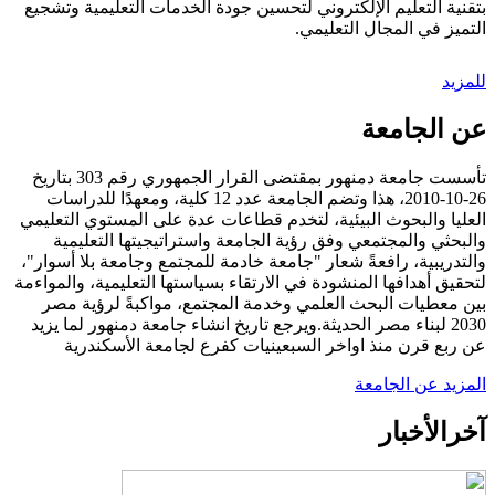
بتقنية التعليم الإلكتروني لتحسين جودة الخدمات التعليمية وتشجيع
التميز في المجال التعليمي.
للمزيد
عن الجامعة
تأسست جامعة دمنهور بمقتضى القرار الجمهوري رقم 303 بتاريخ
26-10-2010، هذا وتضم الجامعة عدد 12 كلية، ومعهدًا للدراسات
العليا والبحوث البيئية، لتخدم قطاعات عدة على المستوي التعليمي
والبحثي والمجتمعي وفق رؤية الجامعة واستراتيجيتها التعليمية
والتدريبية، رافعةً شعار "جامعة خادمة للمجتمع وجامعة بلا أسوار"،
لتحقيق أهدافها المنشودة في الارتقاء بسياستها التعليمية، والمواءمة
بين معطيات البحث العلمي وخدمة المجتمع، مواكبةً لرؤية مصر
2030 لبناء مصر الحديثة.ويرجع تاريخ انشاء جامعة دمنهور لما يزيد
عن ربع قرن منذ اواخر السبعينيات كفرع لجامعة الأسكندرية
المزيد عن الجامعة
آخر
الأخبار