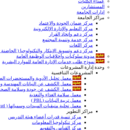
عمداء الكليات
المستشارين
إدارات الجامعة
مراكز الجامعة
مركز ضمان الجودة والاعتماد
مركز التعليم والإدارة الإلكترونية
مركز دعم وإتخاذ القرار
مركز خدمة وتنمية المجتمع
مركز اللغات
مركز دعم وتسويق الإبتكار والتكنولوجيا ( الحاضنة ا
مدونة سلوكيات وأخلاقيات الوظيفة العامة
نموذج طلب خدمات الإدارة العامة للموارد البشرية
وحدة إدارة المشروعات
المشروعات التنافسية
معمل تحليل الأدوية والمستحضرات الص
معمل الكشف عن النباتات المهندسة ورا
معمل الكشف عن جودة وسلامة الصحة الن
معمل سلامة الغذاء والتغذية
معمل تربية النباتات (PBL )
معمل تحلية متبقيات المبيدات وسمياتها ( Pratl )
مراكز التطوير
مركز تنمية قدرات أعضاء هيئة التدريس
مركز تنكولوجيا المعلومات
مركز القياس والتقويم