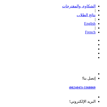
الشكاوى والمقترحات
|
نتائج الطلاب
|
English
|
French
إتصل بنا!
3368069-(045)(002)
البريد الإلكتروني!