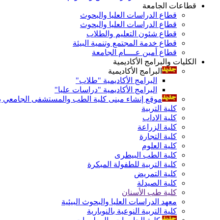
قطاعات الجامعة
قطاع الدراسات العليا والبحوث
قطاع الدراسات العليا والبحوث
قطاع شئون التعليم والطلاب
قطاع خدمة المجتمع وتنمية البيئة
قطاع أمين عــــام الجامعة
الكليات والبرامج الأكاديمية
البرامج الأكاديمية
البرامج الأكاديمية "طلاب"
البرامج الأكاديمية "دراسات عليا"
موقع إنشاء مبنى كلية الطب والمستشفى الجامعي بال
كلية التربية
كلية الاداب
كلية الزراعة
كلية التجارة
كلية العلوم
كلية الطب البيطرى
كلية التربية للطفولة المبكرة
كلية التمريض
كلية الصيدلة
كلية طب الأسنان
معهد الدراسات العليا والبحوث البيئية
كلية التربية النوعية بالنوبارية