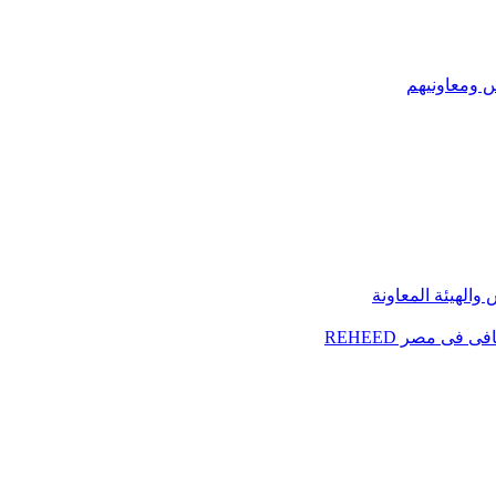
س ومعاونيهم
الهيئة المعاونة
فى مصر REHEED