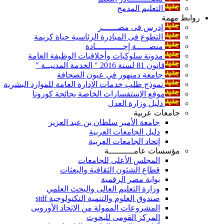
التعليم المدمج
روابط مهمة
إدرس فى مصــــــر
التطوع فى المبادرة الرئاسية حياة كريمة
منصـــــة إجـــــــــــادة
مدونة سلوكيات وأخلاقيات الوظيفة العامة
قانون 81 لسنة 2016 " الخدمة المدنيــة "
جامعة دمنهور في عيون الصحافة
نموذج طلب خدمات الإدارة العامة للموارد البشرية
موقع الإستفسارات الخاصة بجائحة كورونا
دليل وزارة العدل
جامعات عربية
جامعة الأمير سلطان بن عبد العزيز
دليل الجامعات العربية
إتحاد الجامعات العربية
مؤسسات عامــــــــــة
المجلس الأعلى للجامعات
قطاع الشئون الثقافية والبعثات
بوابة مصر الرقمية
وزارة التعليم العالى والبحث العلمي
صندوق العلوم والتنمية التكنولوجية stdf
المشروعات الممولة من الإتحاد الأوروبى
المركز القومى للبحوث