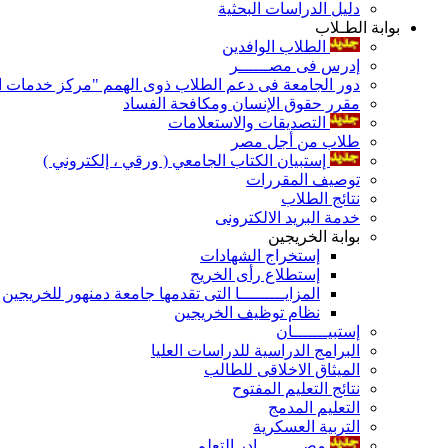
دليل الدراسات البحثية
بوابة الطـلاب
الطلاب الوافدين
إدرس فى مصــــــر
دور الجامعة فى دعم الطلاب ذوى الهمم "مركز خدمات ال
مقرر حقوق الإنسان ومكافحة الفساد
التصديقات والاستعلامات
طلاب من أجل مصر
إستبيان الكتاب الجامعي ( ورقي ، إلكتروني )
توصيف المقررات
نتائج الطلاب
خدمة البريد الالكترونى
بوابة الخريجين
إستخراج الشهادات
إستطلاع رأى الخريج
المزايـــــــــا التى تقدمها جامعة دمنهور للخريجين
نظام توظيف الخريجين
إستبيـــــــان
البرامج الدراسية للدراسات العليا
الميثاق الاخلاقى للطالب
نتائج التعليم المفتوح
التعليم المدمج
التربية العسكرية
مصـــــــــادر التعلم