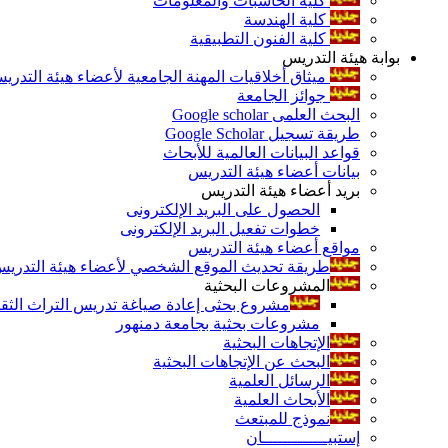
كلية الحاسبات والمعلومات
كلية الهندسة
كلية الفنون التطبيقية
بوابة هيئة التدريس
ميثاق أخلاقيات المهنة الجامعية لأعضاء هيئة التدري
جوائز الجامعة
البحث العلمى Google scholar
طريقة تسجيل Google Scholar
قواعد البيانات العالمية للأبحاث
بيانات أعضاء هيئة التدريس
بريد أعضاء هيئة التدريس
الحصول على البريد الإلكترونى
خطوات تفعيل البريد الإلكترونى
مواقع أعضاء هيئة التدريس
طريقة تحديث الموقع الشخصي لأعضاء هيئة التدريس و
المشروعات البحثية
مشروع بحثى إعادة صياغة تدريس التراث الثقافى 
مشروعات بحثية بجامعة دمنهور
الإتجاهات البحثية
البحث عن الإتجاهات البحثية
الرسائل العلمية
الأبحاث العلمية
نموذج للمبتعث
إستبيـــــــــــــان