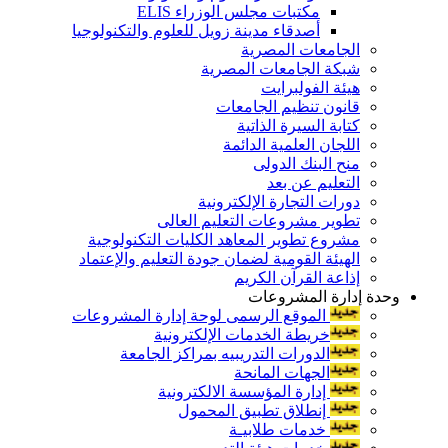
مكتبات مجلس الوزراء ELIS
أصدقاء مدينة زويل للعلوم والتكنولوجيا
الجامعات المصرية
شبكة الجامعات المصرية
هيئة الفولبرايت
قانون تنظيم الجامعات
كتابة السيرة الذاتية
اللجان العلمية الدائمة
منح البنك الدولى
التعليم عن بعد
دورات التجارة الإلكترونية
تطوير مشروعات التعليم العالى
مشروع تطوير المعاهد الكليات التكنولوجية
الهيئة القومية لضمان جودة التعليم والإعتماد
إذاعة القرآن الكريم
وحدة إدارة المشروعات
الموقع الرسمى لوحة إدارة المشروعات
خريطة الخدمات الإلكترونية
الدورات التدريبيه بمراكز الجامعة
الجهات المانحة
إدارة المؤسسة الالكترونية
إنطلاق تطبيق المحمول
خدمات طلابيـة