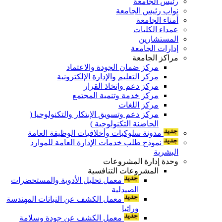
رئيس الجامعة
نواب رئيس الجامعة
أمناء الجامعة
عمداء الكليات
المستشارين
إدارات الجامعة
مراكز الجامعة
مركز ضمان الجودة والاعتماد
مركز التعليم والإدارة الإلكترونية
مركز دعم وإتخاذ القرار
مركز خدمة وتنمية المجتمع
مركز اللغات
مركز دعم وتسويق الإبتكار والتكنولوجيا (
الحاضنة التكنولوجية )
مدونة سلوكيات وأخلاقيات الوظيفة العامة
نموذج طلب خدمات الإدارة العامة للموارد
البشرية
وحدة إدارة المشروعات
المشروعات التنافسية
معمل تحليل الأدوية والمستحضرات
الصيدلية
معمل الكشف عن النباتات المهندسة
وراثيا
معمل الكشف عن جودة وسلامة