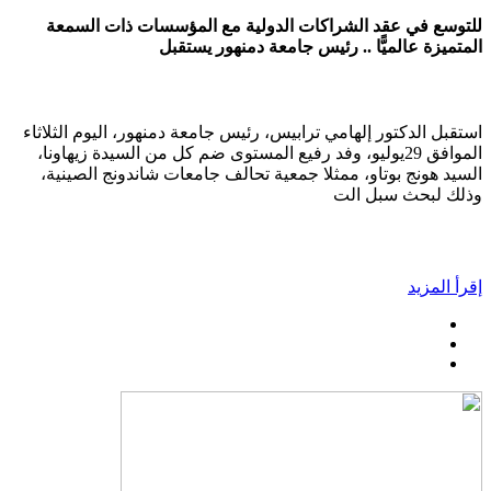
للتوسع في عقد الشراكات الدولية مع المؤسسات ذات السمعة
المتميزة عالميًّا .. رئيس جامعة دمنهور يستقبل
استقبل الدكتور إلهامي ترابيس، رئيس جامعة دمنهور، اليوم الثلاثاء
الموافق 29يوليو، وفد رفيع المستوى ضم كل من السيدة زيهاونا،
السيد هونج بوتاو، ممثلا جمعية تحالف جامعات شاندونج الصينية،
وذلك لبحث سبل الت
إقرأ المزيد