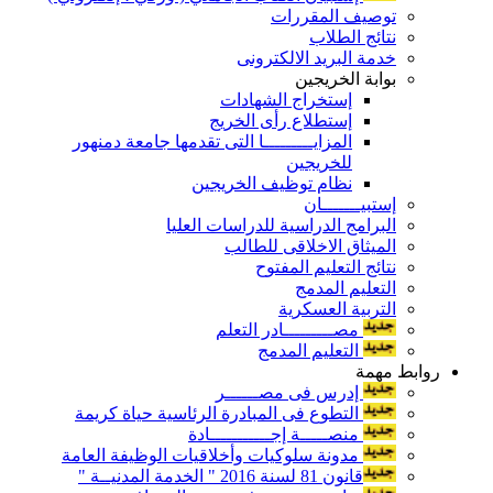
توصيف المقررات
نتائج الطلاب
خدمة البريد الالكترونى
بوابة الخريجين
إستخراج الشهادات
إستطلاع رأى الخريج
المزايـــــــــا التى تقدمها جامعة دمنهور
للخريجين
نظام توظيف الخريجين
إستبيـــــــان
البرامج الدراسية للدراسات العليا
الميثاق الاخلاقى للطالب
نتائج التعليم المفتوح
التعليم المدمج
التربية العسكرية
مصـــــــــادر التعلم
التعليم المدمج
روابط مهمة
إدرس فى مصــــــر
التطوع فى المبادرة الرئاسية حياة كريمة
منصـــــة إجـــــــــــادة
مدونة سلوكيات وأخلاقيات الوظيفة العامة
قانون 81 لسنة 2016 " الخدمة المدنيــة "