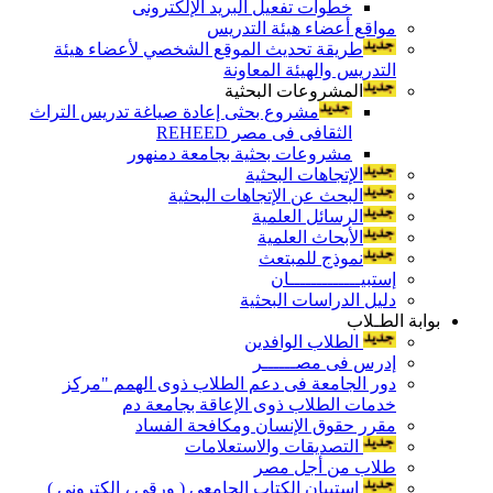
خطوات تفعيل البريد الإلكترونى
مواقع أعضاء هيئة التدريس
طريقة تحديث الموقع الشخصي لأعضاء هيئة
التدريس والهيئة المعاونة
المشروعات البحثية
مشروع بحثى إعادة صياغة تدريس التراث
الثقافى فى مصر REHEED
مشروعات بحثية بجامعة دمنهور
الإتجاهات البحثية
البحث عن الإتجاهات البحثية
الرسائل العلمية
الأبحاث العلمية
نموذج للمبتعث
إستبيـــــــــــــان
دليل الدراسات البحثية
بوابة الطـلاب
الطلاب الوافدين
إدرس فى مصــــــر
دور الجامعة فى دعم الطلاب ذوى الهمم "مركز
خدمات الطلاب ذوى الإعاقة بجامعة دم
مقرر حقوق الإنسان ومكافحة الفساد
التصديقات والاستعلامات
طلاب من أجل مصر
إستبيان الكتاب الجامعي ( ورقي ، إلكتروني )