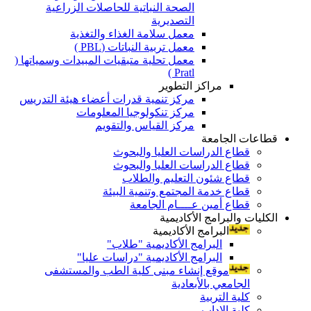
الصحة النباتية للحاصلات الزراعية
التصديرية
معمل سلامة الغذاء والتغذية
معمل تربية النباتات (PBL )
معمل تحلية متبقيات المبيدات وسمياتها (
Pratl )
مراكز التطوير
مركز تنمية قدرات أعضاء هيئة التدريس
مركز تنكولوجيا المعلومات
مركز القياس والتقويم
قطاعات الجامعة
قطاع الدراسات العليا والبحوث
قطاع الدراسات العليا والبحوث
قطاع شئون التعليم والطلاب
قطاع خدمة المجتمع وتنمية البيئة
قطاع أمين عــــام الجامعة
الكليات والبرامج الأكاديمية
البرامج الأكاديمية
البرامج الأكاديمية "طلاب"
البرامج الأكاديمية "دراسات عليا"
موقع إنشاء مبنى كلية الطب والمستشفى
الجامعي بالأبعادية
كلية التربية
كلية الاداب