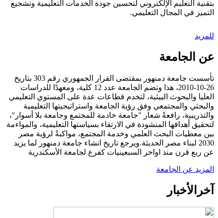
بتقنية التعليم الإلكتروني لتحسين جودة الخدمات التعليمية وتشجيع
التميز في المجال التعليمي.
للمزيد
عن الجامعة
تأسست جامعة دمنهور بمقتضى القرار الجمهوري رقم 303 بتاريخ
26-10-2010، هذا وتضم الجامعة عدد 12 كلية، ومعهدًا للدراسات
العليا والبحوث البيئية، لتخدم قطاعات عدة على المستوي التعليمي
والبحثي والمجتمعي وفق رؤية الجامعة واستراتيجيتها التعليمية
والتدريبية، رافعةً شعار "جامعة خادمة للمجتمع وجامعة بلا أسوار"،
لتحقيق أهدافها المنشودة في الارتقاء بسياستها التعليمية، والمواءمة
بين معطيات البحث العلمي وخدمة المجتمع، مواكبةً لرؤية مصر
2030 لبناء مصر الحديثة.ويرجع تاريخ انشاء جامعة دمنهور لما يزيد
عن ربع قرن منذ اواخر السبعينيات كفرع لجامعة الأسكندرية
المزيد عن الجامعة
آخر
الأخبار