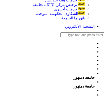
خدمات هيئة التدريس
ترخيص مركز ICDL بالجامعة
خدمات أخــرى
الشكاوى الحكومية الموحدة
بانوراما الجامعة
التسجيل الألكتروني
جامعة دمنهور
جامعة دمنهور