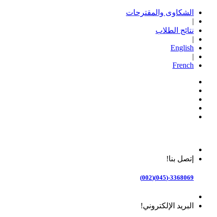
الشكاوى والمقترحات
|
نتائج الطلاب
|
English
|
French
إتصل بنا!
3368069-(045)(002)
البريد الإلكتروني!