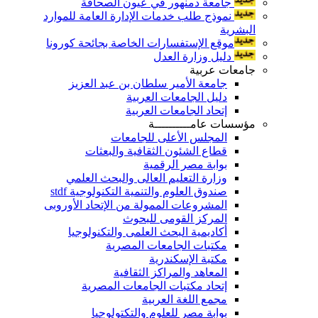
جامعة دمنهور في عيون الصحافة
نموذج طلب خدمات الإدارة العامة للموارد
البشرية
موقع الإستفسارات الخاصة بجائحة كورونا
دليل وزارة العدل
جامعات عربية
جامعة الأمير سلطان بن عبد العزيز
دليل الجامعات العربية
إتحاد الجامعات العربية
مؤسسات عامــــــــــة
المجلس الأعلى للجامعات
قطاع الشئون الثقافية والبعثات
بوابة مصر الرقمية
وزارة التعليم العالى والبحث العلمي
صندوق العلوم والتنمية التكنولوجية stdf
المشروعات الممولة من الإتحاد الأوروبى
المركز القومى للبحوث
أكاديمية البحث العلمى والتكنولوجيا
مكتبات الجامعات المصرية
مكتبة الإسكندرية
المعاهد والمراكز الثقافية
إتحاد مكتبات الجامعات المصرية
مجمع اللغة العربية
بوابة مصر للعلوم والتكتولوجيا