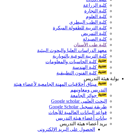
كلية الزراعة
كلية التجارة
كلية العلوم
كلية الطب البيطرى
كلية التربية للطفولة المبكرة
كلية التمريض
كلية الصيدلة
كلية طب الأسنان
معهد الدراسات العليا والبحوث البيئية
كلية التربية النوعية بالنوبارية
كلية الحاسبات والمعلومات
كلية الهندسة
كلية الفنون التطبيقية
بوابة هيئة التدريس
ميثاق أخلاقيات المهنة الجامعية لأعضاء هيئة
التدريس ومعاونيهم
جوائز الجامعة
البحث العلمى Google scholar
طريقة تسجيل Google Scholar
قواعد البيانات العالمية للأبحاث
بيانات أعضاء هيئة التدريس
بريد أعضاء هيئة التدريس
الحصول على البريد الإلكترونى