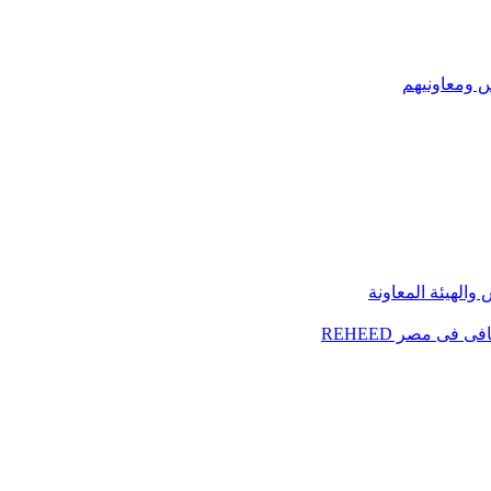
س ومعاونيهم
الهيئة المعاونة
فى مصر REHEED