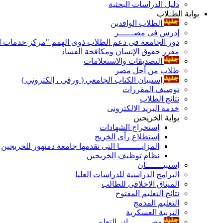
دليل الدراسات البحثية
بوابة الطـلاب
الطلاب الوافدين
إدرس فى مصــــــر
دور الجامعة فى دعم الطلاب ذوى الهمم "مركز خدمات ال
مقرر حقوق الإنسان ومكافحة الفساد
التصديقات والاستعلامات
طلاب من أجل مصر
إستبيان الكتاب الجامعي ( ورقي ، إلكتروني )
توصيف المقررات
نتائج الطلاب
خدمة البريد الالكترونى
بوابة الخريجين
إستخراج الشهادات
إستطلاع رأى الخريج
المزايـــــــــا التى تقدمها جامعة دمنهور للخريجين
نظام توظيف الخريجين
إستبيـــــــان
البرامج الدراسية للدراسات العليا
الميثاق الاخلاقى للطالب
نتائج التعليم المفتوح
التعليم المدمج
التربية العسكرية
مصـــــــــادر التعلم