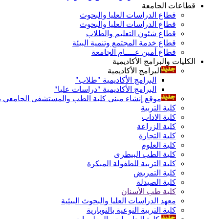
قطاعات الجامعة
قطاع الدراسات العليا والبحوث
قطاع الدراسات العليا والبحوث
قطاع شئون التعليم والطلاب
قطاع خدمة المجتمع وتنمية البيئة
قطاع أمين عــــام الجامعة
الكليات والبرامج الأكاديمية
البرامج الأكاديمية
البرامج الأكاديمية "طلاب"
البرامج الأكاديمية "دراسات عليا"
موقع إنشاء مبنى كلية الطب والمستشفى الجامعي بال
كلية التربية
كلية الاداب
كلية الزراعة
كلية التجارة
كلية العلوم
كلية الطب البيطرى
كلية التربية للطفولة المبكرة
كلية التمريض
كلية الصيدلة
كلية طب الأسنان
معهد الدراسات العليا والبحوث البيئية
كلية التربية النوعية بالنوبارية