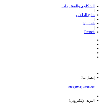
الشكاوى والمقترحات
|
نتائج الطلاب
|
English
|
French
إتصل بنا!
3368069-(045)(002)
البريد الإلكتروني!