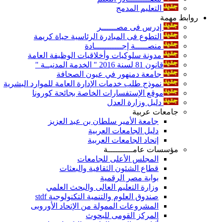
التعليم المدمج
روابط مهمة
إدرس فى مصــــــر
التطوع فى المبادرة الرئاسية حياة كريمة
منصـــــة إجـــــــــــادة
مدونة سلوكيات وأخلاقيات الوظيفة العامة
قانون 81 لسنة 2016 " الخدمة المدنيــة "
جامعة دمنهور في عيون الصحافة
نموذج طلب خدمات الإدارة العامة للموارد البشرية
موقع الإستفسارات الخاصة بجائحة كورونا
دليل وزارة العدل
جامعات عربية
جامعة الأمير سلطان بن عبد العزيز
دليل الجامعات العربية
إتحاد الجامعات العربية
مؤسسات عامــــــــــة
المجلس الأعلى للجامعات
قطاع الشئون الثقافية والبعثات
بوابة مصر الرقمية
وزارة التعليم العالى والبحث العلمي
صندوق العلوم والتنمية التكنولوجية stdf
المشروعات الممولة من الإتحاد الأوروبى
المركز القومى للبحوث