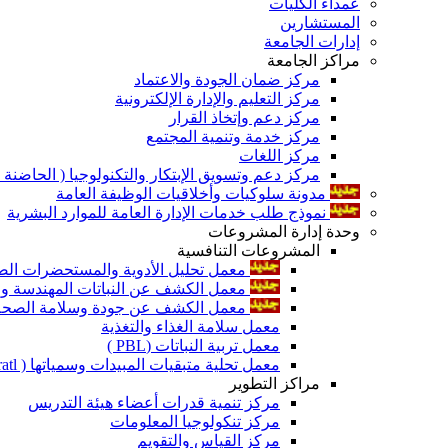
عمداء الكليات
المستشارين
إدارات الجامعة
مراكز الجامعة
مركز ضمان الجودة والاعتماد
مركز التعليم والإدارة الإلكترونية
مركز دعم وإتخاذ القرار
مركز خدمة وتنمية المجتمع
مركز اللغات
مركز دعم وتسويق الإبتكار والتكنولوجيا ( الحاضنة ا
مدونة سلوكيات وأخلاقيات الوظيفة العامة
نموذج طلب خدمات الإدارة العامة للموارد البشرية
وحدة إدارة المشروعات
المشروعات التنافسية
معمل تحليل الأدوية والمستحضرات الص
معمل الكشف عن النباتات المهندسة ورا
معمل الكشف عن جودة وسلامة الصحة الن
معمل سلامة الغذاء والتغذية
معمل تربية النباتات (PBL )
معمل تحلية متبقيات المبيدات وسمياتها ( Pratl )
مراكز التطوير
مركز تنمية قدرات أعضاء هيئة التدريس
مركز تنكولوجيا المعلومات
مركز القياس والتقويم