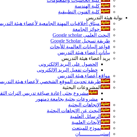
كلية الحاسبات والمعلومات
كلية الهندسة
كلية الفنون التطبيقية
بوابة هيئة التدريس
ميثاق أخلاقيات المهنة الجامعية لأعضاء هيئة التدري
جوائز الجامعة
البحث العلمى Google scholar
طريقة تسجيل Google Scholar
قواعد البيانات العالمية للأبحاث
بيانات أعضاء هيئة التدريس
بريد أعضاء هيئة التدريس
الحصول على البريد الإلكترونى
خطوات تفعيل البريد الإلكترونى
مواقع أعضاء هيئة التدريس
طريقة تحديث الموقع الشخصي لأعضاء هيئة التدريس و
المشروعات البحثية
مشروع بحثى إعادة صياغة تدريس التراث الثقافى 
مشروعات بحثية بجامعة دمنهور
الإتجاهات البحثية
البحث عن الإتجاهات البحثية
الرسائل العلمية
الأبحاث العلمية
نموذج للمبتعث
إستبيـــــــــــــان