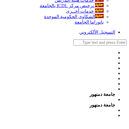
خدمات هيئة التدريس
ترخيص مركز ICDL بالجامعة
خدمات أخــرى
الشكاوى الحكومية الموحدة
بانوراما الجامعة
التسجيل الألكتروني
جامعة دمنهور
جامعة دمنهور