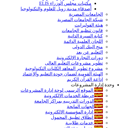
مكتبات مجلس الوزراء ELIS
أصدقاء مدينة زويل للعلوم والتكنولوجيا
الجامعات المصرية
شبكة الجامعات المصرية
هيئة الفولبرايت
قانون تنظيم الجامعات
كتابة السيرة الذاتية
اللجان العلمية الدائمة
منح البنك الدولى
التعليم عن بعد
دورات التجارة الإلكترونية
تطوير مشروعات التعليم العالى
مشروع تطوير المعاهد الكليات التكنولوجية
الهيئة القومية لضمان جودة التعليم والإعتماد
إذاعة القرآن الكريم
وحدة إدارة المشروعات
الموقع الرسمى لوحة إدارة المشروعات
خريطة الخدمات الإلكترونية
الدورات التدريبيه بمراكز الجامعة
الجهات المانحة
إدارة المؤسسة الالكترونية
إنطلاق تطبيق المحمول
خدمات طلابيـة