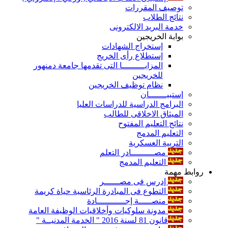
توصيف المقررات
نتائج الطلاب
خدمة البريد الالكترونى
بوابة الخريجين
إستخراج الشهادات
إستطلاع رأى الخريج
المزايـــــــــا التى تقدمها جامعة دمنهور
للخريجين
نظام توظيف الخريجين
إستبيـــــــان
البرامج الدراسية للدراسات العليا
الميثاق الاخلاقى للطالب
نتائج التعليم المفتوح
التعليم المدمج
التربية العسكرية
مصـــــــــادر التعلم
التعليم المدمج
روابط مهمة
إدرس فى مصــــــر
التطوع فى المبادرة الرئاسية حياة كريمة
منصـــــة إجـــــــــــادة
مدونة سلوكيات وأخلاقيات الوظيفة العامة
قانون 81 لسنة 2016 " الخدمة المدنيــة "