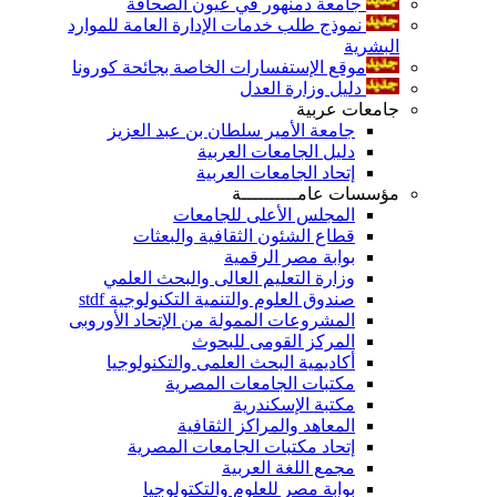
جامعة دمنهور في عيون الصحافة
نموذج طلب خدمات الإدارة العامة للموارد
البشرية
موقع الإستفسارات الخاصة بجائحة كورونا
دليل وزارة العدل
جامعات عربية
جامعة الأمير سلطان بن عبد العزيز
دليل الجامعات العربية
إتحاد الجامعات العربية
مؤسسات عامــــــــــة
المجلس الأعلى للجامعات
قطاع الشئون الثقافية والبعثات
بوابة مصر الرقمية
وزارة التعليم العالى والبحث العلمي
صندوق العلوم والتنمية التكنولوجية stdf
المشروعات الممولة من الإتحاد الأوروبى
المركز القومى للبحوث
أكاديمية البحث العلمى والتكنولوجيا
مكتبات الجامعات المصرية
مكتبة الإسكندرية
المعاهد والمراكز الثقافية
إتحاد مكتبات الجامعات المصرية
مجمع اللغة العربية
بوابة مصر للعلوم والتكتولوجيا