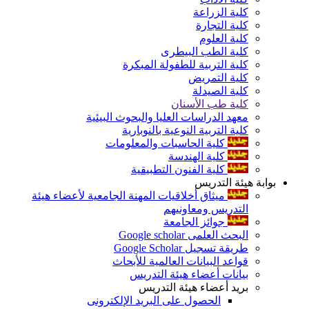
كلية الزراعة
كلية التجارة
كلية العلوم
كلية الطب البيطرى
كلية التربية للطفولة المبكرة
كلية التمريض
كلية الصيدلة
كلية طب الأسنان
معهد الدراسات العليا والبحوث البيئية
كلية التربية النوعية بالنوبارية
كلية الحاسبات والمعلومات
كلية الهندسة
كلية الفنون التطبيقية
بوابة هيئة التدريس
ميثاق أخلاقيات المهنة الجامعية لأعضاء هيئة
التدريس ومعاونيهم
جوائز الجامعة
البحث العلمى Google scholar
طريقة تسجيل Google Scholar
قواعد البيانات العالمية للأبحاث
بيانات أعضاء هيئة التدريس
بريد أعضاء هيئة التدريس
الحصول على البريد الإلكترونى