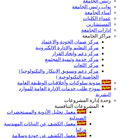
رئيس الجامعة
نواب رئيس الجامعة
أمناء الجامعة
عمداء الكليات
المستشارين
إدارات الجامعة
مراكز الجامعة
مركز ضمان الجودة والاعتماد
مركز التعليم والإدارة الإلكترونية
مركز دعم وإتخاذ القرار
مركز خدمة وتنمية المجتمع
مركز اللغات
مركز دعم وتسويق الإبتكار والتكنولوجيا (
الحاضنة التكنولوجية )
مدونة سلوكيات وأخلاقيات الوظيفة العامة
نموذج طلب خدمات الإدارة العامة للموارد
البشرية
وحدة إدارة المشروعات
المشروعات التنافسية
معمل تحليل الأدوية والمستحضرات
الصيدلية
معمل الكشف عن النباتات المهندسة
وراثيا
معمل الكشف عن جودة وسلامة