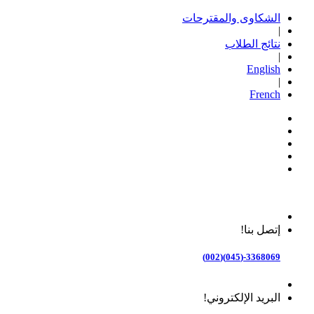
الشكاوى والمقترحات
|
نتائج الطلاب
|
English
|
French
إتصل بنا!
3368069-(045)(002)
البريد الإلكتروني!