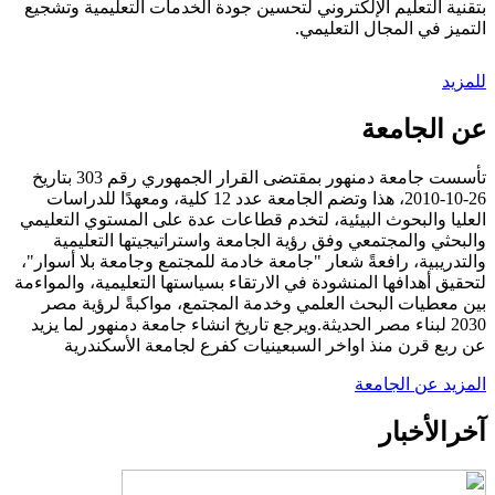
بتقنية التعليم الإلكتروني لتحسين جودة الخدمات التعليمية وتشجيع
التميز في المجال التعليمي.
للمزيد
عن الجامعة
تأسست جامعة دمنهور بمقتضى القرار الجمهوري رقم 303 بتاريخ
26-10-2010، هذا وتضم الجامعة عدد 12 كلية، ومعهدًا للدراسات
العليا والبحوث البيئية، لتخدم قطاعات عدة على المستوي التعليمي
والبحثي والمجتمعي وفق رؤية الجامعة واستراتيجيتها التعليمية
والتدريبية، رافعةً شعار "جامعة خادمة للمجتمع وجامعة بلا أسوار"،
لتحقيق أهدافها المنشودة في الارتقاء بسياستها التعليمية، والمواءمة
بين معطيات البحث العلمي وخدمة المجتمع، مواكبةً لرؤية مصر
2030 لبناء مصر الحديثة.ويرجع تاريخ انشاء جامعة دمنهور لما يزيد
عن ربع قرن منذ اواخر السبعينيات كفرع لجامعة الأسكندرية
المزيد عن الجامعة
آخر
الأخبار