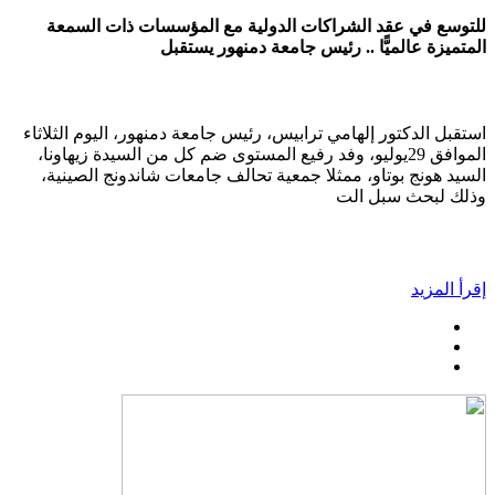
للتوسع في عقد الشراكات الدولية مع المؤسسات ذات السمعة
المتميزة عالميًّا .. رئيس جامعة دمنهور يستقبل
استقبل الدكتور إلهامي ترابيس، رئيس جامعة دمنهور، اليوم الثلاثاء
الموافق 29يوليو، وفد رفيع المستوى ضم كل من السيدة زيهاونا،
السيد هونج بوتاو، ممثلا جمعية تحالف جامعات شاندونج الصينية،
وذلك لبحث سبل الت
إقرأ المزيد