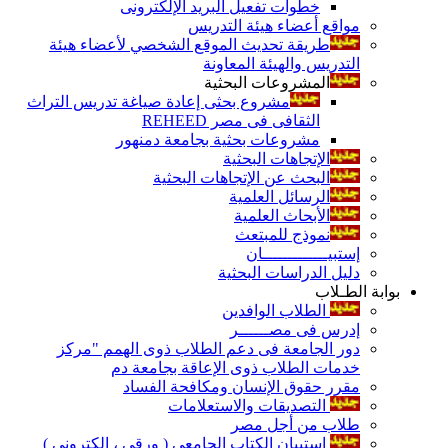
خطوات تفعيل البريد الإلكترونى
مواقع أعضاء هيئة التدريس
طريقة تحديث الموقع الشخصي لأعضاء هيئة
التدريس والهيئة المعاونة
المشروعات البحثية
مشروع بحثى إعادة صياغة تدريس التراث
الثقافى فى مصر REHEED
مشروعات بحثية بجامعة دمنهور
الإتجاهات البحثية
البحث عن الإتجاهات البحثية
الرسائل العلمية
الأبحاث العلمية
نموذج للمبتعث
إستبيـــــــــــــان
دليل الدراسات البحثية
بوابة الطـلاب
الطلاب الوافدين
إدرس فى مصــــــر
دور الجامعة فى دعم الطلاب ذوى الهمم "مركز
خدمات الطلاب ذوى الإعاقة بجامعة دم
مقرر حقوق الإنسان ومكافحة الفساد
التصديقات والاستعلامات
طلاب من أجل مصر
إستبيان الكتاب الجامعي ( ورقي ، إلكتروني )