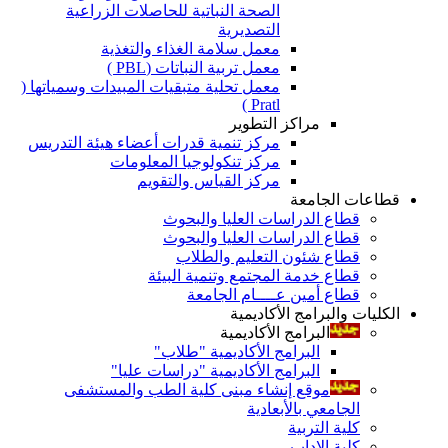
الصحة النباتية للحاصلات الزراعية
التصديرية
معمل سلامة الغذاء والتغذية
معمل تربية النباتات (PBL )
معمل تحلية متبقيات المبيدات وسمياتها (
Pratl )
مراكز التطوير
مركز تنمية قدرات أعضاء هيئة التدريس
مركز تنكولوجيا المعلومات
مركز القياس والتقويم
قطاعات الجامعة
قطاع الدراسات العليا والبحوث
قطاع الدراسات العليا والبحوث
قطاع شئون التعليم والطلاب
قطاع خدمة المجتمع وتنمية البيئة
قطاع أمين عــــام الجامعة
الكليات والبرامج الأكاديمية
البرامج الأكاديمية
البرامج الأكاديمية "طلاب"
البرامج الأكاديمية "دراسات عليا"
موقع إنشاء مبنى كلية الطب والمستشفى
الجامعي بالأبعادية
كلية التربية
كلية الاداب