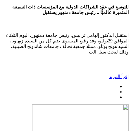
للتوسع في عقد الشراكات الدولية مع المؤسسات ذات السمعة
المتميزة عالميًّا .. رئيس جامعة دمنهور يستقبل
استقبل الدكتور إلهامي ترابيس، رئيس جامعة دمنهور، اليوم الثلاثاء
الموافق 29يوليو، وفد رفيع المستوى ضم كل من السيدة زيهاونا،
السيد هونج بوتاو، ممثلا جمعية تحالف جامعات شاندونج الصينية،
وذلك لبحث سبل الت
إقرأ المزيد