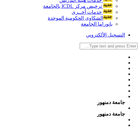
خدمات هيئة التدريس
ترخيص مركز ICDL بالجامعة
خدمات أخــرى
الشكاوى الحكومية الموحدة
بانوراما الجامعة
التسجيل الألكتروني
جامعة دمنهور
جامعة دمنهور