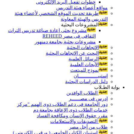
خطوات تفعيل البريد الإلكترونى
مواقع أعضاء هيئة التدريس
طريقة تحديث الموقع الشخصي لأعضاء هيئة
التدريس والهيئة المعاونة
المشروعات البحثية
مشروع بحثى إعادة صياغة تدريس التراث
الثقافى فى مصر REHEED
مشروعات بحثية بجامعة دمنهور
الإتجاهات البحثية
البحث عن الإتجاهات البحثية
الرسائل العلمية
الأبحاث العلمية
نموذج للمبتعث
إستبيـــــــــــــان
دليل الدراسات البحثية
بوابة الطـلاب
الطلاب الوافدين
إدرس فى مصــــــر
دور الجامعة فى دعم الطلاب ذوى الهمم "مركز
خدمات الطلاب ذوى الإعاقة بجامعة دم
مقرر حقوق الإنسان ومكافحة الفساد
التصديقات والاستعلامات
طلاب من أجل مصر
إستبيان الكتاب الجامعي ( ورقي ، إلكتروني )