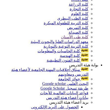
كلية الزراعة
كلية التجارة
كلية العلوم
كلية الطب البيطرى
كلية التربية للطفولة المبكرة
كلية التمريض
كلية الصيدلة
كلية طب الأسنان
معهد الدراسات العليا والبحوث البيئية
كلية التربية النوعية بالنوبارية
كلية الحاسبات والمعلومات
كلية الهندسة
كلية الفنون التطبيقية
بوابة هيئة التدريس
ميثاق أخلاقيات المهنة الجامعية لأعضاء هيئة
التدريس ومعاونيهم
جوائز الجامعة
البحث العلمى Google scholar
طريقة تسجيل Google Scholar
قواعد البيانات العالمية للأبحاث
بيانات أعضاء هيئة التدريس
بريد أعضاء هيئة التدريس
الحصول على البريد الإلكترونى