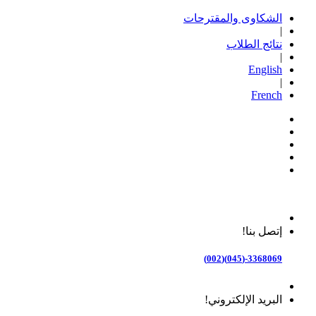
الشكاوى والمقترحات
|
نتائج الطلاب
|
English
|
French
إتصل بنا!
3368069-(045)(002)
البريد الإلكتروني!