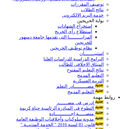
توصيف المقررات
نتائج الطلاب
خدمة البريد الالكترونى
بوابة الخريجين
إستخراج الشهادات
إستطلاع رأى الخريج
المزايـــــــــا التى تقدمها جامعة دمنهور
للخريجين
نظام توظيف الخريجين
إستبيـــــــان
البرامج الدراسية للدراسات العليا
الميثاق الاخلاقى للطالب
نتائج التعليم المفتوح
التعليم المدمج
التربية العسكرية
مصـــــــــادر التعلم
التعليم المدمج
روابط مهمة
إدرس فى مصــــــر
التطوع فى المبادرة الرئاسية حياة كريمة
منصـــــة إجـــــــــــادة
مدونة سلوكيات وأخلاقيات الوظيفة العامة
قانون 81 لسنة 2016 " الخدمة المدنيــة "