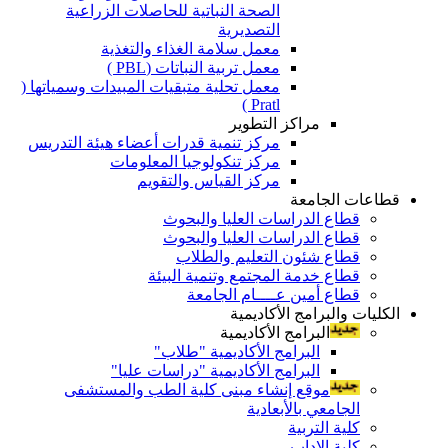
الصحة النباتية للحاصلات الزراعية
التصديرية
معمل سلامة الغذاء والتغذية
معمل تربية النباتات (PBL )
معمل تحلية متبقيات المبيدات وسمياتها (
Pratl )
مراكز التطوير
مركز تنمية قدرات أعضاء هيئة التدريس
مركز تنكولوجيا المعلومات
مركز القياس والتقويم
قطاعات الجامعة
قطاع الدراسات العليا والبحوث
قطاع الدراسات العليا والبحوث
قطاع شئون التعليم والطلاب
قطاع خدمة المجتمع وتنمية البيئة
قطاع أمين عــــام الجامعة
الكليات والبرامج الأكاديمية
البرامج الأكاديمية
البرامج الأكاديمية "طلاب"
البرامج الأكاديمية "دراسات عليا"
موقع إنشاء مبنى كلية الطب والمستشفى
الجامعي بالأبعادية
كلية التربية
كلية الاداب