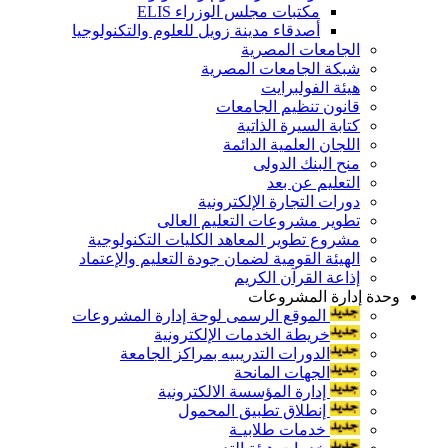
مكتبات مجلس الوزراء ELIS
أصدقاء مدينة زويل للعلوم والتكنولوجيا
الجامعات المصرية
شبكة الجامعات المصرية
هيئة الفولبرايت
قانون تنظيم الجامعات
كتابة السيرة الذاتية
اللجان العلمية الدائمة
منح البنك الدولى
التعليم عن بعد
دورات التجارة الإلكترونية
تطوير مشروعات التعليم العالى
مشروع تطوير المعاهد الكليات التكنولوجية
الهيئة القومية لضمان جودة التعليم والإعتماد
إذاعة القرآن الكريم
وحدة إدارة المشروعات
الموقع الرسمى لوحة إدارة المشروعات
خريطة الخدمات الإلكترونية
الدورات التدريبيه بمراكز الجامعة
الجهات المانحة
إدارة المؤسسة الالكترونية
إنطلاق تطبيق المحمول
خدمات طلابيـة