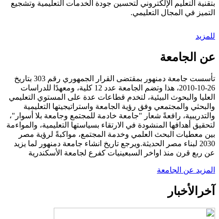
بتقنية التعليم الإلكتروني لتحسين جودة الخدمات التعليمية وتشجيع
التميز في المجال التعليمي.
للمزيد
عن الجامعة
تأسست جامعة دمنهور بمقتضى القرار الجمهوري رقم 303 بتاريخ
26-10-2010، هذا وتضم الجامعة عدد 12 كلية، ومعهدًا للدراسات
العليا والبحوث البيئية، لتخدم قطاعات عدة على المستوي التعليمي
والبحثي والمجتمعي وفق رؤية الجامعة واستراتيجيتها التعليمية
والتدريبية، رافعةً شعار "جامعة خادمة للمجتمع وجامعة بلا أسوار"،
لتحقيق أهدافها المنشودة في الارتقاء بسياستها التعليمية، والمواءمة
بين معطيات البحث العلمي وخدمة المجتمع، مواكبةً لرؤية مصر
2030 لبناء مصر الحديثة.ويرجع تاريخ انشاء جامعة دمنهور لما يزيد
عن ربع قرن منذ اواخر السبعينيات كفرع لجامعة الأسكندرية
المزيد عن الجامعة
آخر
الأخبار