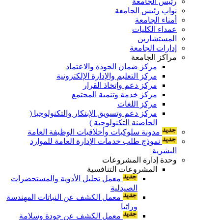
رئيس الجامعة
نواب رئيس الجامعة
أمناء الجامعة
عمداء الكليات
المستشارين
إدارات الجامعة
مراكز الجامعة
مركز ضمان الجودة والاعتماد
مركز التعليم والإدارة الإلكترونية
مركز دعم وإتخاذ القرار
مركز خدمة وتنمية المجتمع
مركز اللغات
مركز دعم وتسويق الإبتكار والتكنولوجيا (
الحاضنة التكنولوجية )
مدونة سلوكيات وأخلاقيات الوظيفة العامة
نموذج طلب خدمات الإدارة العامة للموارد
البشرية
وحدة إدارة المشروعات
المشروعات التنافسية
معمل تحليل الأدوية والمستحضرات
الصيدلية
معمل الكشف عن النباتات المهندسة
وراثيا
معمل الكشف عن جودة وسلامة