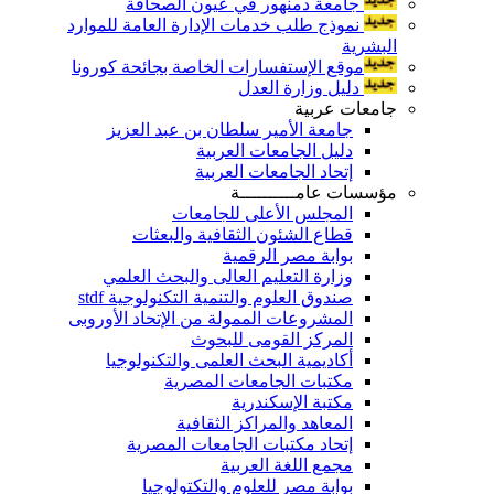
جامعة دمنهور في عيون الصحافة
نموذج طلب خدمات الإدارة العامة للموارد
البشرية
موقع الإستفسارات الخاصة بجائحة كورونا
دليل وزارة العدل
جامعات عربية
جامعة الأمير سلطان بن عبد العزيز
دليل الجامعات العربية
إتحاد الجامعات العربية
مؤسسات عامــــــــــة
المجلس الأعلى للجامعات
قطاع الشئون الثقافية والبعثات
بوابة مصر الرقمية
وزارة التعليم العالى والبحث العلمي
صندوق العلوم والتنمية التكنولوجية stdf
المشروعات الممولة من الإتحاد الأوروبى
المركز القومى للبحوث
أكاديمية البحث العلمى والتكنولوجيا
مكتبات الجامعات المصرية
مكتبة الإسكندرية
المعاهد والمراكز الثقافية
إتحاد مكتبات الجامعات المصرية
مجمع اللغة العربية
بوابة مصر للعلوم والتكتولوجيا