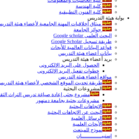
كلية الحاسبات والمعلومات
كلية الهندسة
كلية الفنون التطبيقية
بوابة هيئة التدريس
ميثاق أخلاقيات المهنة الجامعية لأعضاء هيئة التدري
جوائز الجامعة
البحث العلمى Google scholar
طريقة تسجيل Google Scholar
قواعد البيانات العالمية للأبحاث
بيانات أعضاء هيئة التدريس
بريد أعضاء هيئة التدريس
الحصول على البريد الإلكترونى
خطوات تفعيل البريد الإلكترونى
مواقع أعضاء هيئة التدريس
طريقة تحديث الموقع الشخصي لأعضاء هيئة التدريس و
المشروعات البحثية
مشروع بحثى إعادة صياغة تدريس التراث الثقافى 
مشروعات بحثية بجامعة دمنهور
الإتجاهات البحثية
البحث عن الإتجاهات البحثية
الرسائل العلمية
الأبحاث العلمية
نموذج للمبتعث
إستبيـــــــــــــان