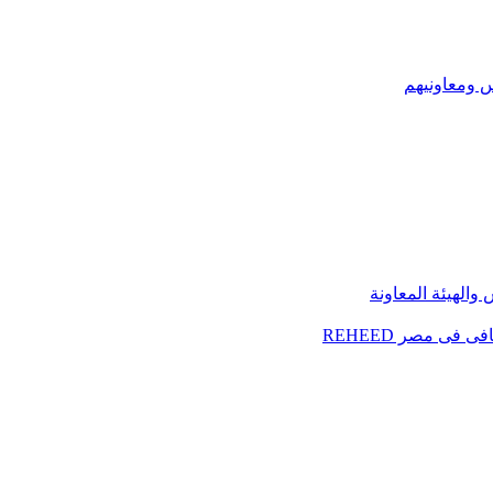
س ومعاونيهم
الهيئة المعاونة
فى مصر REHEED