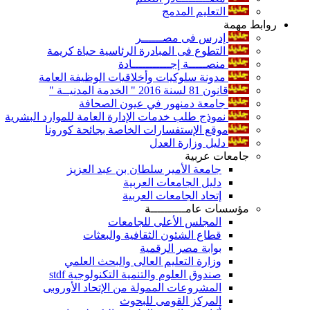
التعليم المدمج
روابط مهمة
إدرس فى مصــــــر
التطوع فى المبادرة الرئاسية حياة كريمة
منصـــــة إجـــــــــــادة
مدونة سلوكيات وأخلاقيات الوظيفة العامة
قانون 81 لسنة 2016 " الخدمة المدنيــة "
جامعة دمنهور في عيون الصحافة
نموذج طلب خدمات الإدارة العامة للموارد البشرية
موقع الإستفسارات الخاصة بجائحة كورونا
دليل وزارة العدل
جامعات عربية
جامعة الأمير سلطان بن عبد العزيز
دليل الجامعات العربية
إتحاد الجامعات العربية
مؤسسات عامــــــــــة
المجلس الأعلى للجامعات
قطاع الشئون الثقافية والبعثات
بوابة مصر الرقمية
وزارة التعليم العالى والبحث العلمي
صندوق العلوم والتنمية التكنولوجية stdf
المشروعات الممولة من الإتحاد الأوروبى
المركز القومى للبحوث