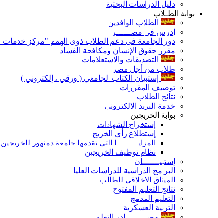
دليل الدراسات البحثية
بوابة الطـلاب
الطلاب الوافدين
إدرس فى مصــــــر
دور الجامعة فى دعم الطلاب ذوى الهمم "مركز خدمات ال
مقرر حقوق الإنسان ومكافحة الفساد
التصديقات والاستعلامات
طلاب من أجل مصر
إستبيان الكتاب الجامعي ( ورقي ، إلكتروني )
توصيف المقررات
نتائج الطلاب
خدمة البريد الالكترونى
بوابة الخريجين
إستخراج الشهادات
إستطلاع رأى الخريج
المزايـــــــــا التى تقدمها جامعة دمنهور للخريجين
نظام توظيف الخريجين
إستبيـــــــان
البرامج الدراسية للدراسات العليا
الميثاق الاخلاقى للطالب
نتائج التعليم المفتوح
التعليم المدمج
التربية العسكرية
مصـــــــــادر التعلم