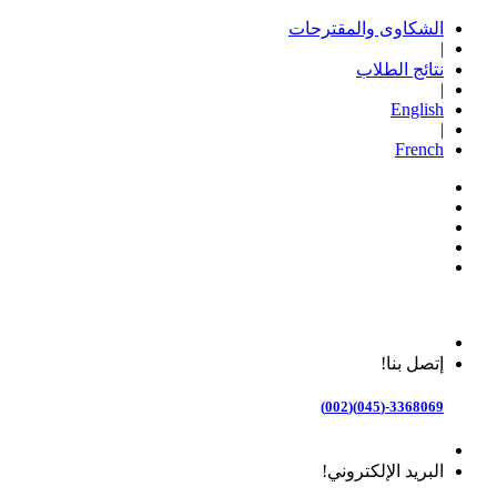
الشكاوى والمقترحات
|
نتائج الطلاب
|
English
|
French
إتصل بنا!
3368069-(045)(002)
البريد الإلكتروني!