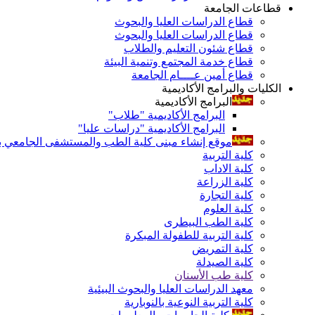
قطاعات الجامعة
قطاع الدراسات العليا والبحوث
قطاع الدراسات العليا والبحوث
قطاع شئون التعليم والطلاب
قطاع خدمة المجتمع وتنمية البيئة
قطاع أمين عــــام الجامعة
الكليات والبرامج الأكاديمية
البرامج الأكاديمية
البرامج الأكاديمية "طلاب"
البرامج الأكاديمية "دراسات عليا"
موقع إنشاء مبنى كلية الطب والمستشفى الجامعي بال
كلية التربية
كلية الاداب
كلية الزراعة
كلية التجارة
كلية العلوم
كلية الطب البيطرى
كلية التربية للطفولة المبكرة
كلية التمريض
كلية الصيدلة
كلية طب الأسنان
معهد الدراسات العليا والبحوث البيئية
كلية التربية النوعية بالنوبارية