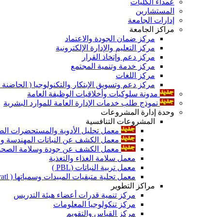
عمداء الكليات
المستشارين
إدارات الجامعة
مراكز الجامعة
مركز ضمان الجودة والاعتماد
مركز التعليم والإدارة الإلكترونية
مركز دعم وإتخاذ القرار
مركز خدمة وتنمية المجتمع
مركز اللغات
مركز دعم وتسويق الإبتكار والتكنولوجيا ( الحاضنة ا
مدونة سلوكيات وأخلاقيات الوظيفة العامة
نموذج طلب خدمات الإدارة العامة للموارد البشرية
وحدة إدارة المشروعات
المشروعات التنافسية
معمل تحليل الأدوية والمستحضرات الص
معمل الكشف عن النباتات المهندسة ورا
معمل الكشف عن جودة وسلامة الصحة الن
معمل سلامة الغذاء والتغذية
معمل تربية النباتات (PBL )
معمل تحلية متبقيات المبيدات وسمياتها ( Pratl )
مراكز التطوير
مركز تنمية قدرات أعضاء هيئة التدريس
مركز تنكولوجيا المعلومات
مركز القياس والتقويم