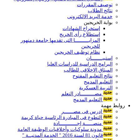
توصيف المقررات
نتائج الطلاب
خدمة البريد الالكترونى
بوابة الخريجين
إستخراج الشهادات
إستطلاع رأى الخريج
المزايـــــــــا التى تقدمها جامعة دمنهور
للخريجين
نظام توظيف الخريجين
إستبيـــــــان
البرامج الدراسية للدراسات العليا
الميثاق الاخلاقى للطالب
نتائج التعليم المفتوح
التعليم المدمج
التربية العسكرية
مصـــــــــادر التعلم
التعليم المدمج
روابط مهمة
إدرس فى مصــــــر
التطوع فى المبادرة الرئاسية حياة كريمة
منصـــــة إجـــــــــــادة
مدونة سلوكيات وأخلاقيات الوظيفة العامة
قانون 81 لسنة 2016 " الخدمة المدنيــة "