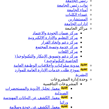
رئيس الجامعة
نواب رئيس الجامعة
أمناء الجامعة
عمداء الكليات
المستشارين
إدارات الجامعة
مراكز الجامعة
مركز ضمان الجودة والاعتماد
مركز التعليم والإدارة الإلكترونية
مركز دعم وإتخاذ القرار
مركز خدمة وتنمية المجتمع
مركز اللغات
مركز دعم وتسويق الإبتكار والتكنولوجيا (
الحاضنة التكنولوجية )
مدونة سلوكيات وأخلاقيات الوظيفة العامة
نموذج طلب خدمات الإدارة العامة للموارد
البشرية
وحدة إدارة المشروعات
المشروعات التنافسية
معمل تحليل الأدوية والمستحضرات
الصيدلية
معمل الكشف عن النباتات المهندسة
وراثيا
معمل الكشف عن جودة وسلامة