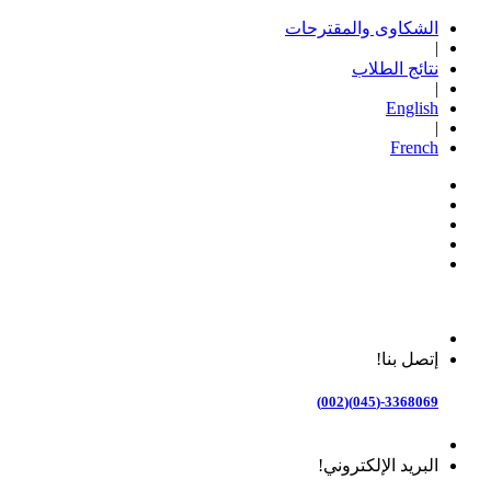
الشكاوى والمقترحات
|
نتائج الطلاب
|
English
|
French
إتصل بنا!
3368069-(045)(002)
البريد الإلكتروني!