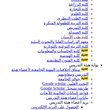
كلية الزراعة
كلية التجارة
كلية العلوم
كلية الطب البيطرى
كلية التربية للطفولة المبكرة
كلية التمريض
كلية الصيدلة
كلية طب الأسنان
معهد الدراسات العليا والبحوث البيئية
كلية التربية النوعية بالنوبارية
كلية الحاسبات والمعلومات
كلية الهندسة
كلية الفنون التطبيقية
بوابة هيئة التدريس
ميثاق أخلاقيات المهنة الجامعية لأعضاء هيئة
التدريس ومعاونيهم
جوائز الجامعة
البحث العلمى Google scholar
طريقة تسجيل Google Scholar
قواعد البيانات العالمية للأبحاث
بيانات أعضاء هيئة التدريس
بريد أعضاء هيئة التدريس
الحصول على البريد الإلكترونى