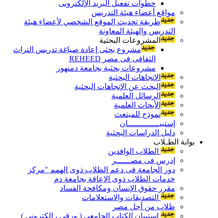
خطوات تفعيل البريد الإلكترونى
مواقع أعضاء هيئة التدريس
طريقة تحديث الموقع الشخصي لأعضاء هيئة
التدريس والهيئة المعاونة
المشروعات البحثية
مشروع بحثى إعادة صياغة تدريس التراث
الثقافى فى مصر REHEED
مشروعات بحثية بجامعة دمنهور
الإتجاهات البحثية
البحث عن الإتجاهات البحثية
الرسائل العلمية
الأبحاث العلمية
نموذج للمبتعث
إستبيـــــــــــــان
دليل الدراسات البحثية
بوابة الطـلاب
الطلاب الوافدين
إدرس فى مصــــــر
دور الجامعة فى دعم الطلاب ذوى الهمم "مركز
خدمات الطلاب ذوى الإعاقة بجامعة دم
مقرر حقوق الإنسان ومكافحة الفساد
التصديقات والاستعلامات
طلاب من أجل مصر
إستبيان الكتاب الجامعي ( ورقي ، إلكتروني )