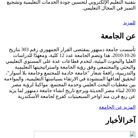
بتقنية التعليم الإلكتروني لتحسين جودة الخدمات التعليمية وتشجيع
التميز في المجال التعليمي.
للمزيد
عن الجامعة
تأسست جامعة دمنهور بمقتضى القرار الجمهوري رقم 303 بتاريخ
26-10-2010، هذا وتضم الجامعة عدد 12 كلية، ومعهدًا للدراسات
العليا والبحوث البيئية، لتخدم قطاعات عدة على المستوي التعليمي
والبحثي والمجتمعي وفق رؤية الجامعة واستراتيجيتها التعليمية
والتدريبية، رافعةً شعار "جامعة خادمة للمجتمع وجامعة بلا أسوار"،
لتحقيق أهدافها المنشودة في الارتقاء بسياستها التعليمية، والمواءمة
بين معطيات البحث العلمي وخدمة المجتمع، مواكبةً لرؤية مصر
2030 لبناء مصر الحديثة.ويرجع تاريخ انشاء جامعة دمنهور لما يزيد
عن ربع قرن منذ اواخر السبعينيات كفرع لجامعة الأسكندرية
المزيد عن الجامعة
آخر
الأخبار