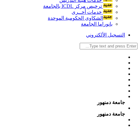
خدمات هيئة التدريس
ترخيص مركز ICDL بالجامعة
خدمات أخــرى
الشكاوى الحكومية الموحدة
بانوراما الجامعة
التسجيل الألكتروني
جامعة دمنهور
جامعة دمنهور