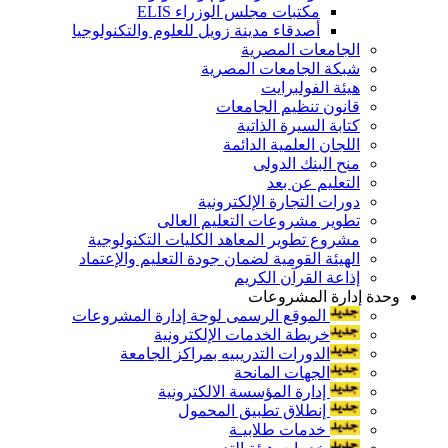
مكتبات مجلس الوزراء ELIS
أصدقاء مدينة زويل للعلوم والتكنولوجيا
الجامعات المصرية
شبكة الجامعات المصرية
هيئة الفولبرايت
قانون تنظيم الجامعات
كتابة السيرة الذاتية
اللجان العلمية الدائمة
منح البنك الدولى
التعليم عن بعد
دورات التجارة الإلكترونية
تطوير مشروعات التعليم العالى
مشروع تطوير المعاهد الكليات التكنولوجية
الهيئة القومية لضمان جودة التعليم والإعتماد
إذاعة القرآن الكريم
وحدة إدارة المشروعات
الموقع الرسمى لوحة إدارة المشروعات
خريطة الخدمات الإلكترونية
الدورات التدريبيه بمراكز الجامعة
الجهات المانحة
إدارة المؤسسة الالكترونية
إنطلاق تطبيق المحمول
خدمات طلابيـة