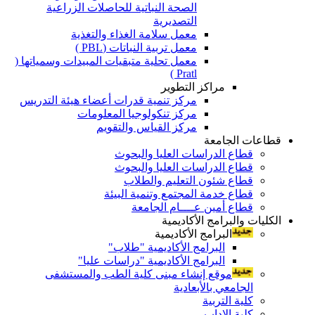
الصحة النباتية للحاصلات الزراعية
التصديرية
معمل سلامة الغذاء والتغذية
معمل تربية النباتات (PBL )
معمل تحلية متبقيات المبيدات وسمياتها (
Pratl )
مراكز التطوير
مركز تنمية قدرات أعضاء هيئة التدريس
مركز تنكولوجيا المعلومات
مركز القياس والتقويم
قطاعات الجامعة
قطاع الدراسات العليا والبحوث
قطاع الدراسات العليا والبحوث
قطاع شئون التعليم والطلاب
قطاع خدمة المجتمع وتنمية البيئة
قطاع أمين عــــام الجامعة
الكليات والبرامج الأكاديمية
البرامج الأكاديمية
البرامج الأكاديمية "طلاب"
البرامج الأكاديمية "دراسات عليا"
موقع إنشاء مبنى كلية الطب والمستشفى
الجامعي بالأبعادية
كلية التربية
كلية الاداب