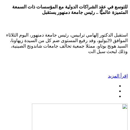
للتوسع في عقد الشراكات الدولية مع المؤسسات ذات السمعة
المتميزة عالميًّا .. رئيس جامعة دمنهور يستقبل
استقبل الدكتور إلهامي ترابيس، رئيس جامعة دمنهور، اليوم الثلاثاء
الموافق 29يوليو، وفد رفيع المستوى ضم كل من السيدة زيهاونا،
السيد هونج بوتاو، ممثلا جمعية تحالف جامعات شاندونج الصينية،
وذلك لبحث سبل الت
إقرأ المزيد