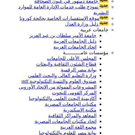
جامعة دمنهور في عيون الصحافة
نموذج طلب خدمات الإدارة العامة للموارد
البشرية
موقع الإستفسارات الخاصة بجائحة كورونا
دليل وزارة العدل
جامعات عربية
جامعة الأمير سلطان بن عبد العزيز
دليل الجامعات العربية
إتحاد الجامعات العربية
مؤسسات عامــــــــــة
المجلس الأعلى للجامعات
قطاع الشئون الثقافية والبعثات
بوابة مصر الرقمية
وزارة التعليم العالى والبحث العلمي
صندوق العلوم والتنمية التكنولوجية stdf
المشروعات الممولة من الإتحاد الأوروبى
المركز القومى للبحوث
أكاديمية البحث العلمى والتكنولوجيا
مكتبات الجامعات المصرية
مكتبة الإسكندرية
المعاهد والمراكز الثقافية
إتحاد مكتبات الجامعات المصرية
مجمع اللغة العربية
بوابة مصر للعلوم والتكتولوجيا