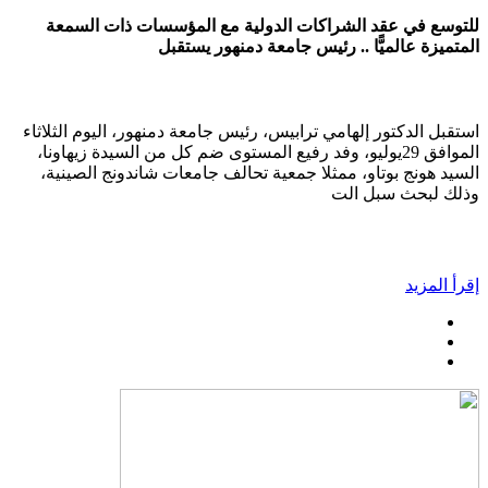
للتوسع في عقد الشراكات الدولية مع المؤسسات ذات السمعة
المتميزة عالميًّا .. رئيس جامعة دمنهور يستقبل
استقبل الدكتور إلهامي ترابيس، رئيس جامعة دمنهور، اليوم الثلاثاء
الموافق 29يوليو، وفد رفيع المستوى ضم كل من السيدة زيهاونا،
السيد هونج بوتاو، ممثلا جمعية تحالف جامعات شاندونج الصينية،
وذلك لبحث سبل الت
إقرأ المزيد