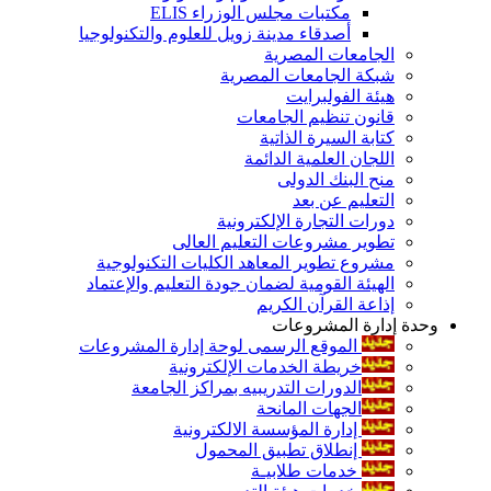
مكتبات مجلس الوزراء ELIS
أصدقاء مدينة زويل للعلوم والتكنولوجيا
الجامعات المصرية
شبكة الجامعات المصرية
هيئة الفولبرايت
قانون تنظيم الجامعات
كتابة السيرة الذاتية
اللجان العلمية الدائمة
منح البنك الدولى
التعليم عن بعد
دورات التجارة الإلكترونية
تطوير مشروعات التعليم العالى
مشروع تطوير المعاهد الكليات التكنولوجية
الهيئة القومية لضمان جودة التعليم والإعتماد
إذاعة القرآن الكريم
وحدة إدارة المشروعات
الموقع الرسمى لوحة إدارة المشروعات
خريطة الخدمات الإلكترونية
الدورات التدريبيه بمراكز الجامعة
الجهات المانحة
إدارة المؤسسة الالكترونية
إنطلاق تطبيق المحمول
خدمات طلابيـة