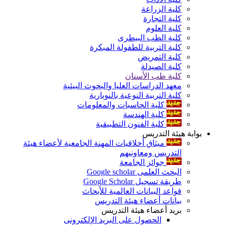
كلية الزراعة
كلية التجارة
كلية العلوم
كلية الطب البيطرى
كلية التربية للطفولة المبكرة
كلية التمريض
كلية الصيدلة
كلية طب الأسنان
معهد الدراسات العليا والبحوث البيئية
كلية التربية النوعية بالنوبارية
كلية الحاسبات والمعلومات
كلية الهندسة
كلية الفنون التطبيقية
بوابة هيئة التدريس
ميثاق أخلاقيات المهنة الجامعية لأعضاء هيئة
التدريس ومعاونيهم
جوائز الجامعة
البحث العلمى Google scholar
طريقة تسجيل Google Scholar
قواعد البيانات العالمية للأبحاث
بيانات أعضاء هيئة التدريس
بريد أعضاء هيئة التدريس
الحصول على البريد الإلكترونى