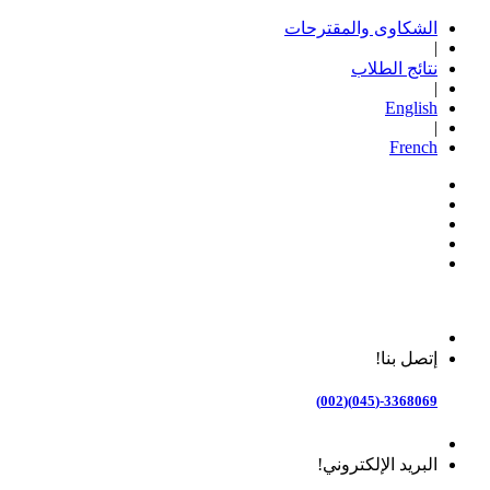
الشكاوى والمقترحات
|
نتائج الطلاب
|
English
|
French
إتصل بنا!
3368069-(045)(002)
البريد الإلكتروني!