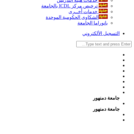
خدمات هيئة التدريس
ترخيص مركز ICDL بالجامعة
خدمات أخــرى
الشكاوى الحكومية الموحدة
بانوراما الجامعة
التسجيل الألكتروني
جامعة دمنهور
جامعة دمنهور