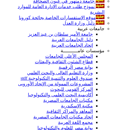
جامعة دمنهور في عيون الصحافة
نموذج طلب خدمات الإدارة العامة للموارد
البشرية
موقع الإستفسارات الخاصة بجائحة كورونا
دليل وزارة العدل
جامعات عربية
جامعة الأمير سلطان بن عبد العزيز
دليل الجامعات العربية
إتحاد الجامعات العربية
مؤسسات عامــــــــــة
المجلس الأعلى للجامعات
قطاع الشئون الثقافية والبعثات
بوابة مصر الرقمية
وزارة التعليم العالى والبحث العلمي
صندوق العلوم والتنمية التكنولوجية stdf
المشروعات الممولة من الإتحاد الأوروبى
المركز القومى للبحوث
أكاديمية البحث العلمى والتكنولوجيا
مكتبات الجامعات المصرية
مكتبة الإسكندرية
المعاهد والمراكز الثقافية
إتحاد مكتبات الجامعات المصرية
مجمع اللغة العربية
بوابة مصر للعلوم والتكتولوجيا