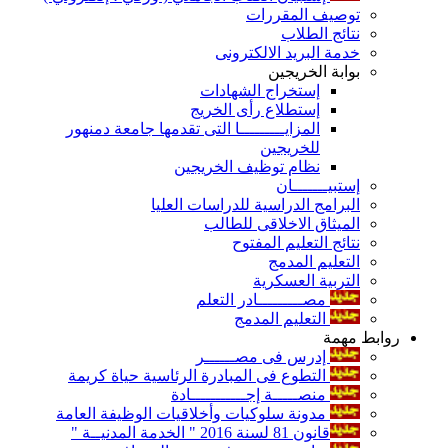
توصيف المقررات
نتائج الطلاب
خدمة البريد الالكترونى
بوابة الخريجين
إستخراج الشهادات
إستطلاع رأى الخريج
المزايـــــــــا التى تقدمها جامعة دمنهور
للخريجين
نظام توظيف الخريجين
إستبيـــــــان
البرامج الدراسية للدراسات العليا
الميثاق الاخلاقى للطالب
نتائج التعليم المفتوح
التعليم المدمج
التربية العسكرية
مصـــــــــادر التعلم
التعليم المدمج
روابط مهمة
إدرس فى مصــــــر
التطوع فى المبادرة الرئاسية حياة كريمة
منصـــــة إجـــــــــــادة
مدونة سلوكيات وأخلاقيات الوظيفة العامة
قانون 81 لسنة 2016 " الخدمة المدنيــة "