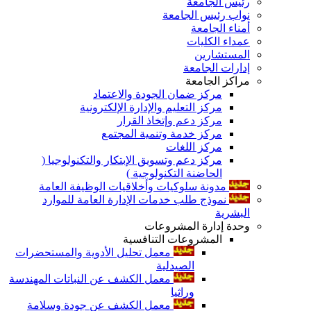
رئيس الجامعة
نواب رئيس الجامعة
أمناء الجامعة
عمداء الكليات
المستشارين
إدارات الجامعة
مراكز الجامعة
مركز ضمان الجودة والاعتماد
مركز التعليم والإدارة الإلكترونية
مركز دعم وإتخاذ القرار
مركز خدمة وتنمية المجتمع
مركز اللغات
مركز دعم وتسويق الإبتكار والتكنولوجيا (
الحاضنة التكنولوجية )
مدونة سلوكيات وأخلاقيات الوظيفة العامة
نموذج طلب خدمات الإدارة العامة للموارد
البشرية
وحدة إدارة المشروعات
المشروعات التنافسية
معمل تحليل الأدوية والمستحضرات
الصيدلية
معمل الكشف عن النباتات المهندسة
وراثيا
معمل الكشف عن جودة وسلامة