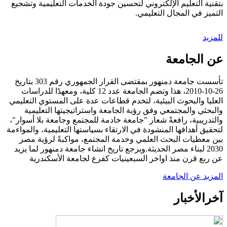
بتقنية التعليم الإلكتروني لتحسين جودة الخدمات التعليمية وتشجيع
التميز في المجال التعليمي.
للمزيد
عن الجامعة
تأسست جامعة دمنهور بمقتضى القرار الجمهوري رقم 303 بتاريخ
26-10-2010، هذا وتضم الجامعة عدد 12 كلية، ومعهدًا للدراسات
العليا والبحوث البيئية، لتخدم قطاعات عدة على المستوي التعليمي
والبحثي والمجتمعي وفق رؤية الجامعة واستراتيجيتها التعليمية
والتدريبية، رافعةً شعار "جامعة خادمة للمجتمع وجامعة بلا أسوار"،
لتحقيق أهدافها المنشودة في الارتقاء بسياستها التعليمية، والمواءمة
بين معطيات البحث العلمي وخدمة المجتمع، مواكبةً لرؤية مصر
2030 لبناء مصر الحديثة.ويرجع تاريخ انشاء جامعة دمنهور لما يزيد
عن ربع قرن منذ اواخر السبعينيات كفرع لجامعة الأسكندرية
المزيد عن الجامعة
آخر
الأخبار