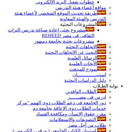
خطوات تفعيل البريد الإلكترونى
مواقع أعضاء هيئة التدريس
طريقة تحديث الموقع الشخصي لأعضاء هيئة
التدريس والهيئة المعاونة
المشروعات البحثية
مشروع بحثى إعادة صياغة تدريس التراث
الثقافى فى مصر REHEED
مشروعات بحثية بجامعة دمنهور
الإتجاهات البحثية
البحث عن الإتجاهات البحثية
الرسائل العلمية
الأبحاث العلمية
نموذج للمبتعث
إستبيـــــــــــــان
دليل الدراسات البحثية
بوابة الطـلاب
الطلاب الوافدين
إدرس فى مصــــــر
دور الجامعة فى دعم الطلاب ذوى الهمم "مركز
خدمات الطلاب ذوى الإعاقة بجامعة دم
مقرر حقوق الإنسان ومكافحة الفساد
التصديقات والاستعلامات
طلاب من أجل مصر
إستبيان الكتاب الجامعي ( ورقي ، إلكتروني )