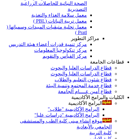
الصحة النباتية للحاصلات الزراعية
التصديرية
معمل سلامة الغذاء والتغذية
معمل تربية النباتات (PBL )
معمل تحلية متبقيات المبيدات وسمياتها (
Pratl )
مراكز التطوير
مركز تنمية قدرات أعضاء هيئة التدريس
مركز تنكولوجيا المعلومات
مركز القياس والتقويم
قطاعات الجامعة
قطاع الدراسات العليا والبحوث
قطاع الدراسات العليا والبحوث
قطاع شئون التعليم والطلاب
قطاع خدمة المجتمع وتنمية البيئة
قطاع أمين عــــام الجامعة
الكليات والبرامج الأكاديمية
البرامج الأكاديمية
البرامج الأكاديمية "طلاب"
البرامج الأكاديمية "دراسات عليا"
موقع إنشاء مبنى كلية الطب والمستشفى
الجامعي بالأبعادية
كلية التربية
كلية الاداب