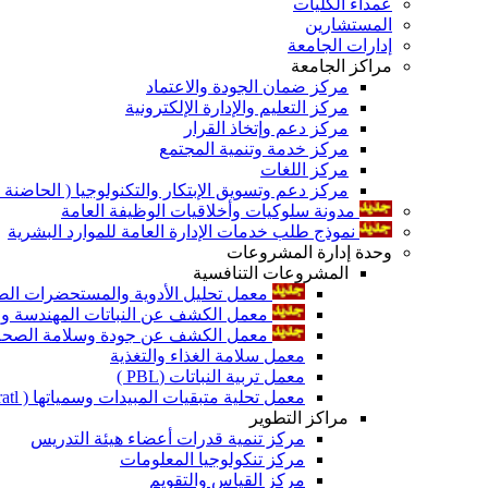
عمداء الكليات
المستشارين
إدارات الجامعة
مراكز الجامعة
مركز ضمان الجودة والاعتماد
مركز التعليم والإدارة الإلكترونية
مركز دعم وإتخاذ القرار
مركز خدمة وتنمية المجتمع
مركز اللغات
مركز دعم وتسويق الإبتكار والتكنولوجيا ( الحاضنة ا
مدونة سلوكيات وأخلاقيات الوظيفة العامة
نموذج طلب خدمات الإدارة العامة للموارد البشرية
وحدة إدارة المشروعات
المشروعات التنافسية
معمل تحليل الأدوية والمستحضرات الص
معمل الكشف عن النباتات المهندسة ورا
معمل الكشف عن جودة وسلامة الصحة الن
معمل سلامة الغذاء والتغذية
معمل تربية النباتات (PBL )
معمل تحلية متبقيات المبيدات وسمياتها ( Pratl )
مراكز التطوير
مركز تنمية قدرات أعضاء هيئة التدريس
مركز تنكولوجيا المعلومات
مركز القياس والتقويم