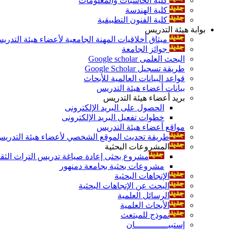
كلية الحاسبات والمعلومات
كلية الهندسة
كلية الفنون التطبيقية
بوابة هيئة التدريس
ميثاق أخلاقيات المهنة الجامعية لأعضاء هيئة التدري
جوائز الجامعة
البحث العلمى Google scholar
طريقة تسجيل Google Scholar
قواعد البيانات العالمية للأبحاث
بيانات أعضاء هيئة التدريس
بريد أعضاء هيئة التدريس
الحصول على البريد الإلكترونى
خطوات تفعيل البريد الإلكترونى
مواقع أعضاء هيئة التدريس
طريقة تحديث الموقع الشخصي لأعضاء هيئة التدريس و
المشروعات البحثية
مشروع بحثى إعادة صياغة تدريس التراث الثقافى 
مشروعات بحثية بجامعة دمنهور
الإتجاهات البحثية
البحث عن الإتجاهات البحثية
الرسائل العلمية
الأبحاث العلمية
نموذج للمبتعث
إستبيـــــــــــــان