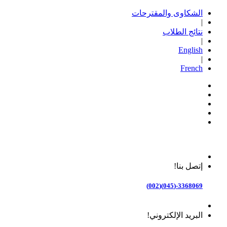
الشكاوى والمقترحات
|
نتائج الطلاب
|
English
|
French
إتصل بنا!
3368069-(045)(002)
البريد الإلكتروني!