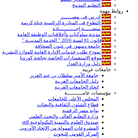
التعليم المدمج
روابط مهمة
إدرس فى مصــــــر
التطوع فى المبادرة الرئاسية حياة كريمة
منصـــــة إجـــــــــــادة
مدونة سلوكيات وأخلاقيات الوظيفة العامة
قانون 81 لسنة 2016 " الخدمة المدنيــة "
جامعة دمنهور في عيون الصحافة
نموذج طلب خدمات الإدارة العامة للموارد البشرية
موقع الإستفسارات الخاصة بجائحة كورونا
دليل وزارة العدل
جامعات عربية
جامعة الأمير سلطان بن عبد العزيز
دليل الجامعات العربية
إتحاد الجامعات العربية
مؤسسات عامــــــــــة
المجلس الأعلى للجامعات
قطاع الشئون الثقافية والبعثات
بوابة مصر الرقمية
وزارة التعليم العالى والبحث العلمي
صندوق العلوم والتنمية التكنولوجية stdf
المشروعات الممولة من الإتحاد الأوروبى
المركز القومى للبحوث