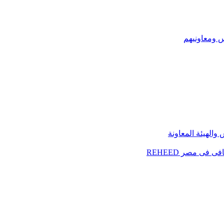
س ومعاونيهم
الهيئة المعاونة
فى مصر REHEED