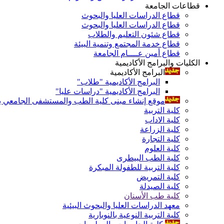
قطاعات الجامعة
قطاع الدراسات العليا والبحوث
قطاع الدراسات العليا والبحوث
قطاع شئون التعليم والطلاب
قطاع خدمة المجتمع وتنمية البيئة
قطاع أمين عــــام الجامعة
الكليات والبرامج الأكاديمية
البرامج الأكاديمية
البرامج الأكاديمية "طلاب"
البرامج الأكاديمية "دراسات عليا"
موقع إنشاء مبنى كلية الطب والمستشفى الجامعي بال
كلية التربية
كلية الاداب
كلية الزراعة
كلية التجارة
كلية العلوم
كلية الطب البيطرى
كلية التربية للطفولة المبكرة
كلية التمريض
كلية الصيدلة
كلية طب الأسنان
معهد الدراسات العليا والبحوث البيئية
كلية التربية النوعية بالنوبارية