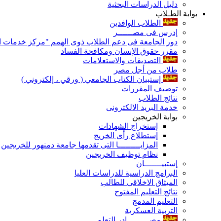
دليل الدراسات البحثية
بوابة الطـلاب
الطلاب الوافدين
إدرس فى مصــــــر
دور الجامعة فى دعم الطلاب ذوى الهمم "مركز خدمات ال
مقرر حقوق الإنسان ومكافحة الفساد
التصديقات والاستعلامات
طلاب من أجل مصر
إستبيان الكتاب الجامعي ( ورقي ، إلكتروني )
توصيف المقررات
نتائج الطلاب
خدمة البريد الالكترونى
بوابة الخريجين
إستخراج الشهادات
إستطلاع رأى الخريج
المزايـــــــــا التى تقدمها جامعة دمنهور للخريجين
نظام توظيف الخريجين
إستبيـــــــان
البرامج الدراسية للدراسات العليا
الميثاق الاخلاقى للطالب
نتائج التعليم المفتوح
التعليم المدمج
التربية العسكرية
مصـــــــــادر التعلم