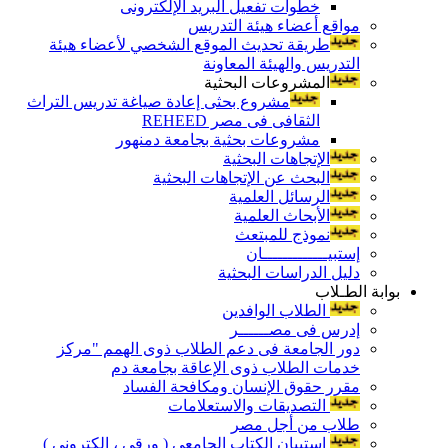
خطوات تفعيل البريد الإلكترونى
مواقع أعضاء هيئة التدريس
طريقة تحديث الموقع الشخصي لأعضاء هيئة
التدريس والهيئة المعاونة
المشروعات البحثية
مشروع بحثى إعادة صياغة تدريس التراث
الثقافى فى مصر REHEED
مشروعات بحثية بجامعة دمنهور
الإتجاهات البحثية
البحث عن الإتجاهات البحثية
الرسائل العلمية
الأبحاث العلمية
نموذج للمبتعث
إستبيـــــــــــــان
دليل الدراسات البحثية
بوابة الطـلاب
الطلاب الوافدين
إدرس فى مصــــــر
دور الجامعة فى دعم الطلاب ذوى الهمم "مركز
خدمات الطلاب ذوى الإعاقة بجامعة دم
مقرر حقوق الإنسان ومكافحة الفساد
التصديقات والاستعلامات
طلاب من أجل مصر
إستبيان الكتاب الجامعي ( ورقي ، إلكتروني )