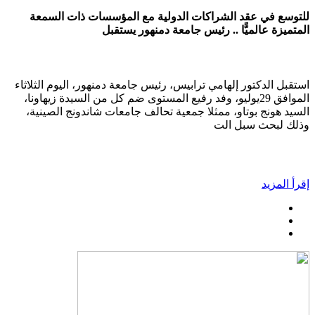
للتوسع في عقد الشراكات الدولية مع المؤسسات ذات السمعة
المتميزة عالميًّا .. رئيس جامعة دمنهور يستقبل
استقبل الدكتور إلهامي ترابيس، رئيس جامعة دمنهور، اليوم الثلاثاء
الموافق 29يوليو، وفد رفيع المستوى ضم كل من السيدة زيهاونا،
السيد هونج بوتاو، ممثلا جمعية تحالف جامعات شاندونج الصينية،
وذلك لبحث سبل الت
إقرأ المزيد