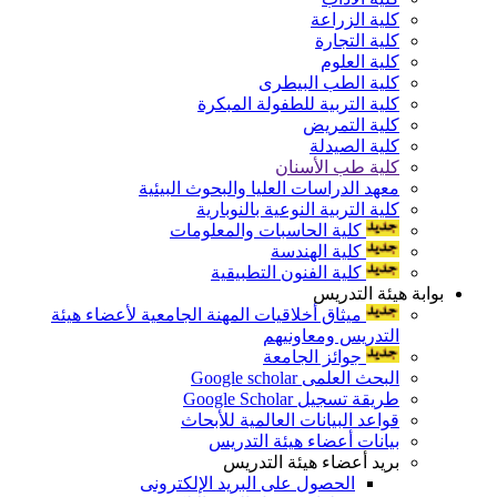
كلية الزراعة
كلية التجارة
كلية العلوم
كلية الطب البيطرى
كلية التربية للطفولة المبكرة
كلية التمريض
كلية الصيدلة
كلية طب الأسنان
معهد الدراسات العليا والبحوث البيئية
كلية التربية النوعية بالنوبارية
كلية الحاسبات والمعلومات
كلية الهندسة
كلية الفنون التطبيقية
بوابة هيئة التدريس
ميثاق أخلاقيات المهنة الجامعية لأعضاء هيئة
التدريس ومعاونيهم
جوائز الجامعة
البحث العلمى Google scholar
طريقة تسجيل Google Scholar
قواعد البيانات العالمية للأبحاث
بيانات أعضاء هيئة التدريس
بريد أعضاء هيئة التدريس
الحصول على البريد الإلكترونى