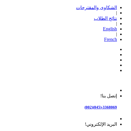
الشكاوى والمقترحات
|
نتائج الطلاب
|
English
|
French
إتصل بنا!
3368069-(045)(002)
البريد الإلكتروني!