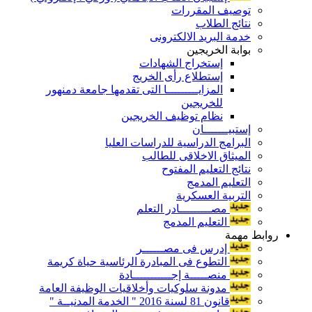
توصيف المقررات
نتائج الطلاب
خدمة البريد الالكترونى
بوابة الخريجين
إستخراج الشهادات
إستطلاع رأى الخريج
المزايـــــــــا التى تقدمها جامعة دمنهور
للخريجين
نظام توظيف الخريجين
إستبيـــــــان
البرامج الدراسية للدراسات العليا
الميثاق الاخلاقى للطالب
نتائج التعليم المفتوح
التعليم المدمج
التربية العسكرية
مصـــــــــادر التعلم
التعليم المدمج
روابط مهمة
إدرس فى مصــــــر
التطوع فى المبادرة الرئاسية حياة كريمة
منصـــــة إجـــــــــــادة
مدونة سلوكيات وأخلاقيات الوظيفة العامة
قانون 81 لسنة 2016 " الخدمة المدنيــة "