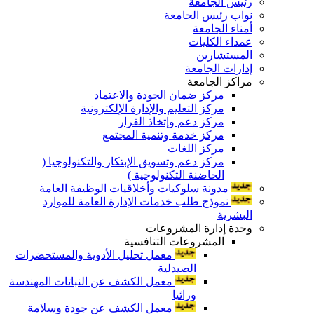
رئيس الجامعة
نواب رئيس الجامعة
أمناء الجامعة
عمداء الكليات
المستشارين
إدارات الجامعة
مراكز الجامعة
مركز ضمان الجودة والاعتماد
مركز التعليم والإدارة الإلكترونية
مركز دعم وإتخاذ القرار
مركز خدمة وتنمية المجتمع
مركز اللغات
مركز دعم وتسويق الإبتكار والتكنولوجيا (
الحاضنة التكنولوجية )
مدونة سلوكيات وأخلاقيات الوظيفة العامة
نموذج طلب خدمات الإدارة العامة للموارد
البشرية
وحدة إدارة المشروعات
المشروعات التنافسية
معمل تحليل الأدوية والمستحضرات
الصيدلية
معمل الكشف عن النباتات المهندسة
وراثيا
معمل الكشف عن جودة وسلامة