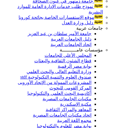
جامعة دمنهور في عيون الصحافة
نموذج طلب خدمات الإدارة العامة للموارد
البشرية
موقع الإستفسارات الخاصة بجائحة كورونا
دليل وزارة العدل
جامعات عربية
جامعة الأمير سلطان بن عبد العزيز
دليل الجامعات العربية
إتحاد الجامعات العربية
مؤسسات عامــــــــــة
المجلس الأعلى للجامعات
قطاع الشئون الثقافية والبعثات
بوابة مصر الرقمية
وزارة التعليم العالى والبحث العلمي
صندوق العلوم والتنمية التكنولوجية stdf
المشروعات الممولة من الإتحاد الأوروبى
المركز القومى للبحوث
أكاديمية البحث العلمى والتكنولوجيا
مكتبات الجامعات المصرية
مكتبة الإسكندرية
المعاهد والمراكز الثقافية
إتحاد مكتبات الجامعات المصرية
مجمع اللغة العربية
بوابة مصر للعلوم والتكتولوجيا