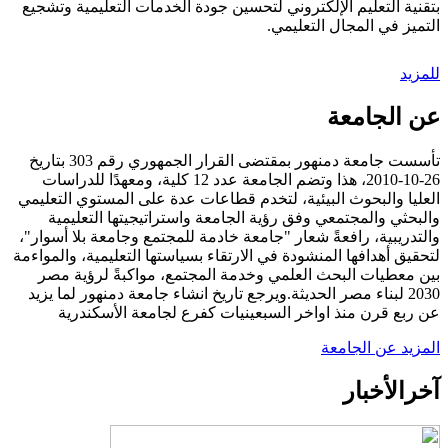
بتقنية التعليم الإلكتروني لتحسين جودة الخدمات التعليمية وتشجيع
التميز في المجال التعليمي.
للمزيد
عن الجامعة
تأسست جامعة دمنهور بمقتضى القرار الجمهوري رقم 303 بتاريخ
26-10-2010، هذا وتضم الجامعة عدد 12 كلية، ومعهدًا للدراسات
العليا والبحوث البيئية، لتخدم قطاعات عدة على المستوي التعليمي
والبحثي والمجتمعي وفق رؤية الجامعة واستراتيجيتها التعليمية
والتدريبية، رافعةً شعار "جامعة خادمة للمجتمع وجامعة بلا أسوار"،
لتحقيق أهدافها المنشودة في الارتقاء بسياستها التعليمية، والمواءمة
بين معطيات البحث العلمي وخدمة المجتمع، مواكبةً لرؤية مصر
2030 لبناء مصر الحديثة.ويرجع تاريخ انشاء جامعة دمنهور لما يزيد
عن ربع قرن منذ اواخر السبعينيات كفرع لجامعة الأسكندرية
المزيد عن الجامعة
آخر
الأخبار