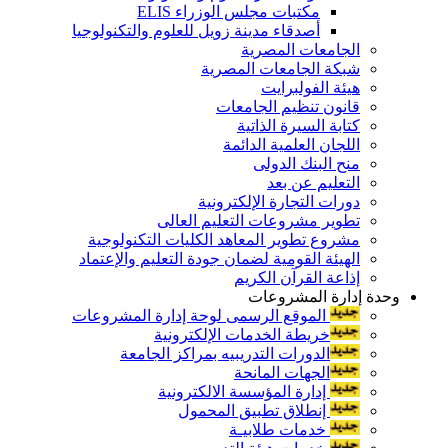
مكتبات مجلس الوزراء ELIS
أصدقاء مدينة زويل للعلوم والتكنولوجيا
الجامعات المصرية
شبكة الجامعات المصرية
هيئة الفولبرايت
قانون تنظيم الجامعات
كتابة السيرة الذاتية
اللجان العلمية الدائمة
منح البنك الدولى
التعليم عن بعد
دورات التجارة الإلكترونية
تطوير مشروعات التعليم العالى
مشروع تطوير المعاهد الكليات التكنولوجية
الهيئة القومية لضمان جودة التعليم والإعتماد
إذاعة القرآن الكريم
وحدة إدارة المشروعات
الموقع الرسمى لوحة إدارة المشروعات
خريطة الخدمات الإلكترونية
الدورات التدريبيه بمراكز الجامعة
الجهات المانحة
إدارة المؤسسة الالكترونية
إنطلاق تطبيق المحمول
خدمات طلابيـة