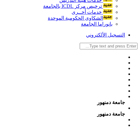
خدمات هيئة التدريس
ترخيص مركز ICDL بالجامعة
خدمات أخــرى
الشكاوى الحكومية الموحدة
بانوراما الجامعة
التسجيل الألكتروني
جامعة دمنهور
جامعة دمنهور