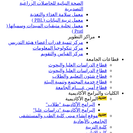
الصحة النباتية للحاصلات الزراعية
التصديرية
معمل سلامة الغذاء والتغذية
معمل تربية النباتات (PBL )
معمل تحلية متبقيات المبيدات وسمياتها (
Pratl )
مراكز التطوير
مركز تنمية قدرات أعضاء هيئة التدريس
مركز تنكولوجيا المعلومات
مركز القياس والتقويم
قطاعات الجامعة
قطاع الدراسات العليا والبحوث
قطاع الدراسات العليا والبحوث
قطاع شئون التعليم والطلاب
قطاع خدمة المجتمع وتنمية البيئة
قطاع أمين عــــام الجامعة
الكليات والبرامج الأكاديمية
البرامج الأكاديمية
البرامج الأكاديمية "طلاب"
البرامج الأكاديمية "دراسات عليا"
موقع إنشاء مبنى كلية الطب والمستشفى
الجامعي بالأبعادية
كلية التربية
كلية الاداب