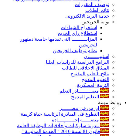
توصيف المقررات
نتائج الطلاب
خدمة البريد الالكترونى
بوابة الخريجين
إستخراج الشهادات
إستطلاع رأى الخريج
المزايـــــــــا التى تقدمها جامعة دمنهور
للخريجين
نظام توظيف الخريجين
إستبيـــــــان
البرامج الدراسية للدراسات العليا
الميثاق الاخلاقى للطالب
نتائج التعليم المفتوح
التعليم المدمج
التربية العسكرية
مصـــــــــادر التعلم
التعليم المدمج
روابط مهمة
إدرس فى مصــــــر
التطوع فى المبادرة الرئاسية حياة كريمة
منصـــــة إجـــــــــــادة
مدونة سلوكيات وأخلاقيات الوظيفة العامة
قانون 81 لسنة 2016 " الخدمة المدنيــة "