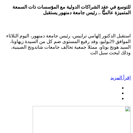
للتوسع في عقد الشراكات الدولية مع المؤسسات ذات السمعة
المتميزة عالميًّا .. رئيس جامعة دمنهور يستقبل
استقبل الدكتور إلهامي ترابيس، رئيس جامعة دمنهور، اليوم الثلاثاء
الموافق 29يوليو، وفد رفيع المستوى ضم كل من السيدة زيهاونا،
السيد هونج بوتاو، ممثلا جمعية تحالف جامعات شاندونج الصينية،
وذلك لبحث سبل الت
إقرأ المزيد