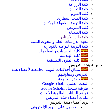
كلية الزراعة
كلية التجارة
كلية العلوم
كلية الطب البيطرى
كلية التربية للطفولة المبكرة
كلية التمريض
كلية الصيدلة
كلية طب الأسنان
معهد الدراسات العليا والبحوث البيئية
كلية التربية النوعية بالنوبارية
كلية الحاسبات والمعلومات
كلية الهندسة
كلية الفنون التطبيقية
بوابة هيئة التدريس
ميثاق أخلاقيات المهنة الجامعية لأعضاء هيئة
التدريس ومعاونيهم
جوائز الجامعة
البحث العلمى Google scholar
طريقة تسجيل Google Scholar
قواعد البيانات العالمية للأبحاث
بيانات أعضاء هيئة التدريس
بريد أعضاء هيئة التدريس
الحصول على البريد الإلكترونى