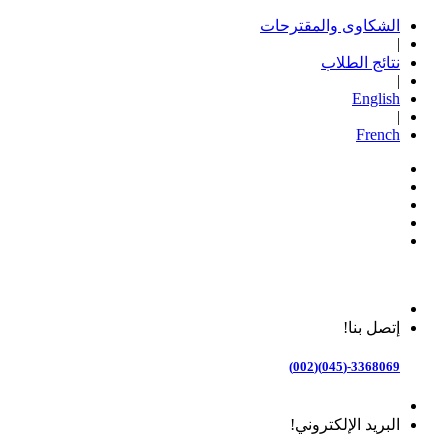
الشكاوى والمقترحات
|
نتائج الطلاب
|
English
|
French
إتصل بنا!
3368069-(045)(002)
البريد الإلكتروني!