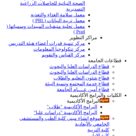
الصحة النباتية للحاصلات الزراعية
التصديرية
معمل سلامة الغذاء والتغذية
معمل تربية النباتات (PBL )
معمل تحلية متبقيات المبيدات وسمياتها (
Pratl )
مراكز التطوير
مركز تنمية قدرات أعضاء هيئة التدريس
مركز تنكولوجيا المعلومات
مركز القياس والتقويم
قطاعات الجامعة
قطاع الدراسات العليا والبحوث
قطاع الدراسات العليا والبحوث
قطاع شئون التعليم والطلاب
قطاع خدمة المجتمع وتنمية البيئة
قطاع أمين عــــام الجامعة
الكليات والبرامج الأكاديمية
البرامج الأكاديمية
البرامج الأكاديمية "طلاب"
البرامج الأكاديمية "دراسات عليا"
موقع إنشاء مبنى كلية الطب والمستشفى
الجامعي بالأبعادية
كلية التربية
كلية الاداب