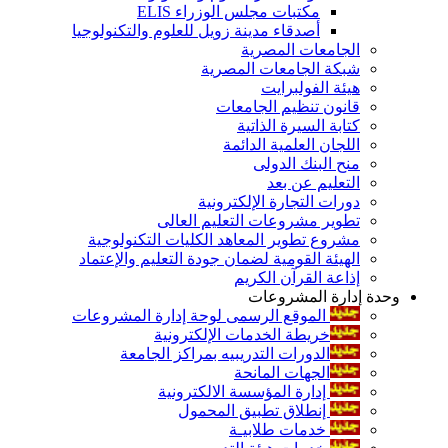
مكتبات مجلس الوزراء ELIS
أصدقاء مدينة زويل للعلوم والتكنولوجيا
الجامعات المصرية
شبكة الجامعات المصرية
هيئة الفولبرايت
قانون تنظيم الجامعات
كتابة السيرة الذاتية
اللجان العلمية الدائمة
منح البنك الدولى
التعليم عن بعد
دورات التجارة الإلكترونية
تطوير مشروعات التعليم العالى
مشروع تطوير المعاهد الكليات التكنولوجية
الهيئة القومية لضمان جودة التعليم والإعتماد
إذاعة القرآن الكريم
وحدة إدارة المشروعات
الموقع الرسمى لوحة إدارة المشروعات
خريطة الخدمات الإلكترونية
الدورات التدريبيه بمراكز الجامعة
الجهات المانحة
إدارة المؤسسة الالكترونية
إنطلاق تطبيق المحمول
خدمات طلابيـة