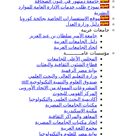
جامعة دمنهور في عيون الصحافة
نموذج طلب خدمات الإدارة العامة للموارد
البشرية
موقع الإستفسارات الخاصة بجائحة كورونا
دليل وزارة العدل
جامعات عربية
جامعة الأمير سلطان بن عبد العزيز
دليل الجامعات العربية
إتحاد الجامعات العربية
مؤسسات عامــــــــــة
المجلس الأعلى للجامعات
قطاع الشئون الثقافية والبعثات
بوابة مصر الرقمية
وزارة التعليم العالى والبحث العلمي
صندوق العلوم والتنمية التكنولوجية stdf
المشروعات الممولة من الإتحاد الأوروبى
المركز القومى للبحوث
أكاديمية البحث العلمى والتكنولوجيا
مكتبات الجامعات المصرية
مكتبة الإسكندرية
المعاهد والمراكز الثقافية
إتحاد مكتبات الجامعات المصرية
مجمع اللغة العربية
بوابة مصر للعلوم والتكتولوجيا