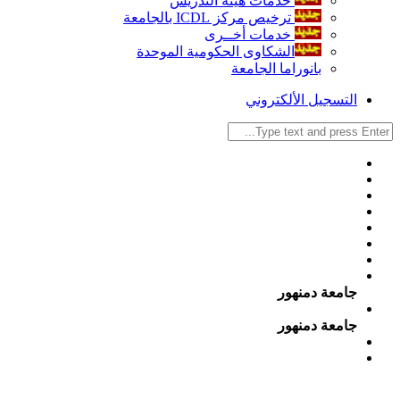
خدمات هيئة التدريس
ترخيص مركز ICDL بالجامعة
خدمات أخــرى
الشكاوى الحكومية الموحدة
بانوراما الجامعة
التسجيل الألكتروني
جامعة دمنهور
جامعة دمنهور