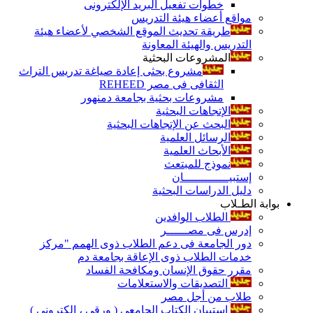
خطوات تفعيل البريد الإلكترونى
مواقع أعضاء هيئة التدريس
طريقة تحديث الموقع الشخصي لأعضاء هيئة
التدريس والهيئة المعاونة
المشروعات البحثية
مشروع بحثى إعادة صياغة تدريس التراث
الثقافى فى مصر REHEED
مشروعات بحثية بجامعة دمنهور
الإتجاهات البحثية
البحث عن الإتجاهات البحثية
الرسائل العلمية
الأبحاث العلمية
نموذج للمبتعث
إستبيـــــــــــــان
دليل الدراسات البحثية
بوابة الطـلاب
الطلاب الوافدين
إدرس فى مصــــــر
دور الجامعة فى دعم الطلاب ذوى الهمم "مركز
خدمات الطلاب ذوى الإعاقة بجامعة دم
مقرر حقوق الإنسان ومكافحة الفساد
التصديقات والاستعلامات
طلاب من أجل مصر
إستبيان الكتاب الجامعي ( ورقي ، إلكتروني )