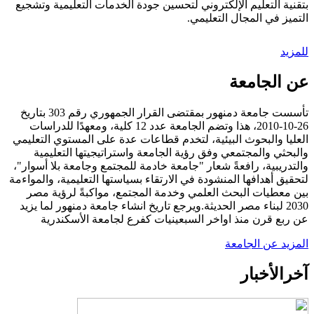
بتقنية التعليم الإلكتروني لتحسين جودة الخدمات التعليمية وتشجيع
التميز في المجال التعليمي.
للمزيد
عن الجامعة
تأسست جامعة دمنهور بمقتضى القرار الجمهوري رقم 303 بتاريخ
26-10-2010، هذا وتضم الجامعة عدد 12 كلية، ومعهدًا للدراسات
العليا والبحوث البيئية، لتخدم قطاعات عدة على المستوي التعليمي
والبحثي والمجتمعي وفق رؤية الجامعة واستراتيجيتها التعليمية
والتدريبية، رافعةً شعار "جامعة خادمة للمجتمع وجامعة بلا أسوار"،
لتحقيق أهدافها المنشودة في الارتقاء بسياستها التعليمية، والمواءمة
بين معطيات البحث العلمي وخدمة المجتمع، مواكبةً لرؤية مصر
2030 لبناء مصر الحديثة.ويرجع تاريخ انشاء جامعة دمنهور لما يزيد
عن ربع قرن منذ اواخر السبعينيات كفرع لجامعة الأسكندرية
المزيد عن الجامعة
آخر
الأخبار