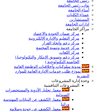
رئيس الجامعة
نواب رئيس الجامعة
أمناء الجامعة
عمداء الكليات
المستشارين
إدارات الجامعة
مراكز الجامعة
مركز ضمان الجودة والاعتماد
مركز التعليم والإدارة الإلكترونية
مركز دعم وإتخاذ القرار
مركز خدمة وتنمية المجتمع
مركز اللغات
مركز دعم وتسويق الإبتكار والتكنولوجيا (
الحاضنة التكنولوجية )
مدونة سلوكيات وأخلاقيات الوظيفة العامة
نموذج طلب خدمات الإدارة العامة للموارد
البشرية
وحدة إدارة المشروعات
المشروعات التنافسية
معمل تحليل الأدوية والمستحضرات
الصيدلية
معمل الكشف عن النباتات المهندسة
وراثيا
معمل الكشف عن جودة وسلامة