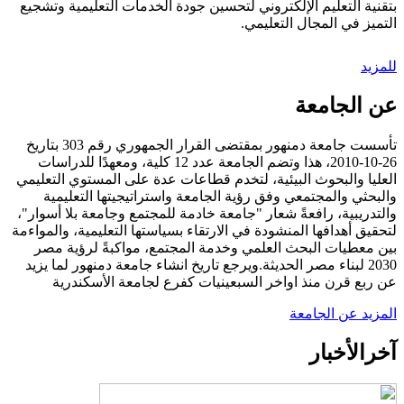
بتقنية التعليم الإلكتروني لتحسين جودة الخدمات التعليمية وتشجيع
التميز في المجال التعليمي.
للمزيد
عن الجامعة
تأسست جامعة دمنهور بمقتضى القرار الجمهوري رقم 303 بتاريخ
26-10-2010، هذا وتضم الجامعة عدد 12 كلية، ومعهدًا للدراسات
العليا والبحوث البيئية، لتخدم قطاعات عدة على المستوي التعليمي
والبحثي والمجتمعي وفق رؤية الجامعة واستراتيجيتها التعليمية
والتدريبية، رافعةً شعار "جامعة خادمة للمجتمع وجامعة بلا أسوار"،
لتحقيق أهدافها المنشودة في الارتقاء بسياستها التعليمية، والمواءمة
بين معطيات البحث العلمي وخدمة المجتمع، مواكبةً لرؤية مصر
2030 لبناء مصر الحديثة.ويرجع تاريخ انشاء جامعة دمنهور لما يزيد
عن ربع قرن منذ اواخر السبعينيات كفرع لجامعة الأسكندرية
المزيد عن الجامعة
آخر
الأخبار