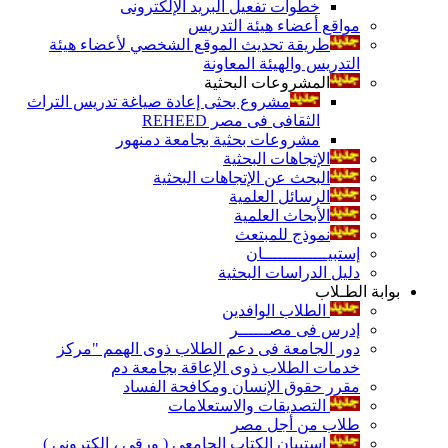
خطوات تفعيل البريد الإلكترونى
مواقع أعضاء هيئة التدريس
طريقة تحديث الموقع الشخصي لأعضاء هيئة
التدريس والهيئة المعاونة
المشروعات البحثية
مشروع بحثى إعادة صياغة تدريس التراث
الثقافى فى مصر REHEED
مشروعات بحثية بجامعة دمنهور
الإتجاهات البحثية
البحث عن الإتجاهات البحثية
الرسائل العلمية
الأبحاث العلمية
نموذج للمبتعث
إستبيـــــــــــــان
دليل الدراسات البحثية
بوابة الطـلاب
الطلاب الوافدين
إدرس فى مصــــــر
دور الجامعة فى دعم الطلاب ذوى الهمم "مركز
خدمات الطلاب ذوى الإعاقة بجامعة دم
مقرر حقوق الإنسان ومكافحة الفساد
التصديقات والاستعلامات
طلاب من أجل مصر
إستبيان الكتاب الجامعي ( ورقي ، إلكتروني )