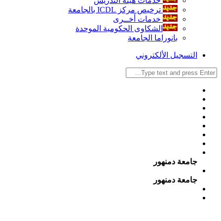
خدمات هيئة التدريس
ترخيص مركز ICDL بالجامعة
خدمات أخــرى
الشكاوى الحكومية الموحدة
بانوراما الجامعة
التسجيل الألكتروني
جامعة دمنهور
جامعة دمنهور