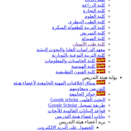
كلية الزراعة
كلية التجارة
كلية العلوم
كلية الطب البيطرى
كلية التربية للطفولة المبكرة
كلية التمريض
كلية الصيدلة
كلية طب الأسنان
معهد الدراسات العليا والبحوث البيئية
كلية التربية النوعية بالنوبارية
كلية الحاسبات والمعلومات
كلية الهندسة
كلية الفنون التطبيقية
بوابة هيئة التدريس
ميثاق أخلاقيات المهنة الجامعية لأعضاء هيئة
التدريس ومعاونيهم
جوائز الجامعة
البحث العلمى Google scholar
طريقة تسجيل Google Scholar
قواعد البيانات العالمية للأبحاث
بيانات أعضاء هيئة التدريس
بريد أعضاء هيئة التدريس
الحصول على البريد الإلكترونى