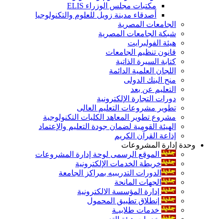
مكتبات مجلس الوزراء ELIS
أصدقاء مدينة زويل للعلوم والتكنولوجيا
الجامعات المصرية
شبكة الجامعات المصرية
هيئة الفولبرايت
قانون تنظيم الجامعات
كتابة السيرة الذاتية
اللجان العلمية الدائمة
منح البنك الدولى
التعليم عن بعد
دورات التجارة الإلكترونية
تطوير مشروعات التعليم العالى
مشروع تطوير المعاهد الكليات التكنولوجية
الهيئة القومية لضمان جودة التعليم والإعتماد
إذاعة القرآن الكريم
وحدة إدارة المشروعات
الموقع الرسمى لوحة إدارة المشروعات
خريطة الخدمات الإلكترونية
الدورات التدريبيه بمراكز الجامعة
الجهات المانحة
إدارة المؤسسة الالكترونية
إنطلاق تطبيق المحمول
خدمات طلابيـة