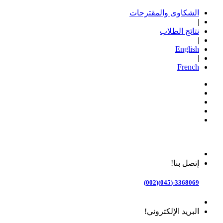
الشكاوى والمقترحات
|
نتائج الطلاب
|
English
|
French
إتصل بنا!
3368069-(045)(002)
البريد الإلكتروني!