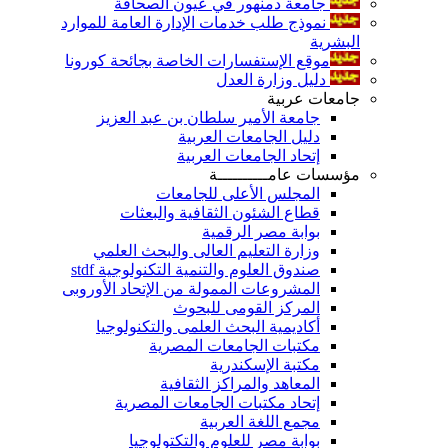
جامعة دمنهور في عيون الصحافة
نموذج طلب خدمات الإدارة العامة للموارد
البشرية
موقع الإستفسارات الخاصة بجائحة كورونا
دليل وزارة العدل
جامعات عربية
جامعة الأمير سلطان بن عبد العزيز
دليل الجامعات العربية
إتحاد الجامعات العربية
مؤسسات عامــــــــــة
المجلس الأعلى للجامعات
قطاع الشئون الثقافية والبعثات
بوابة مصر الرقمية
وزارة التعليم العالى والبحث العلمي
صندوق العلوم والتنمية التكنولوجية stdf
المشروعات الممولة من الإتحاد الأوروبى
المركز القومى للبحوث
أكاديمية البحث العلمى والتكنولوجيا
مكتبات الجامعات المصرية
مكتبة الإسكندرية
المعاهد والمراكز الثقافية
إتحاد مكتبات الجامعات المصرية
مجمع اللغة العربية
بوابة مصر للعلوم والتكتولوجيا