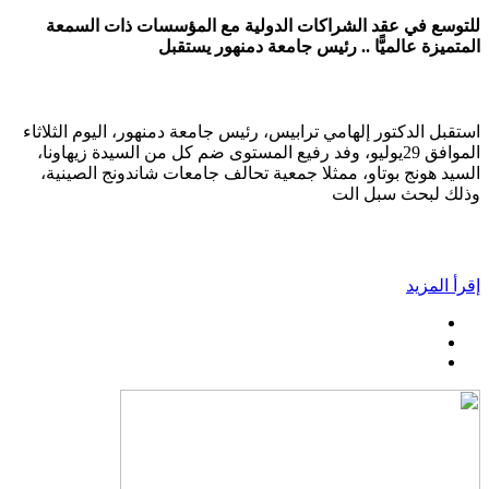
للتوسع في عقد الشراكات الدولية مع المؤسسات ذات السمعة
المتميزة عالميًّا .. رئيس جامعة دمنهور يستقبل
استقبل الدكتور إلهامي ترابيس، رئيس جامعة دمنهور، اليوم الثلاثاء
الموافق 29يوليو، وفد رفيع المستوى ضم كل من السيدة زيهاونا،
السيد هونج بوتاو، ممثلا جمعية تحالف جامعات شاندونج الصينية،
وذلك لبحث سبل الت
إقرأ المزيد