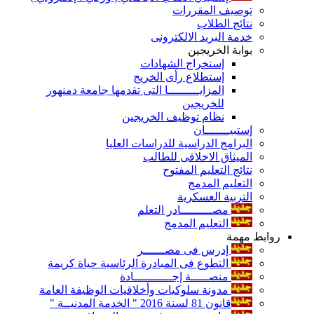
توصيف المقررات
نتائج الطلاب
خدمة البريد الالكترونى
بوابة الخريجين
إستخراج الشهادات
إستطلاع رأى الخريج
المزايـــــــــا التى تقدمها جامعة دمنهور
للخريجين
نظام توظيف الخريجين
إستبيـــــــان
البرامج الدراسية للدراسات العليا
الميثاق الاخلاقى للطالب
نتائج التعليم المفتوح
التعليم المدمج
التربية العسكرية
مصـــــــــادر التعلم
التعليم المدمج
روابط مهمة
إدرس فى مصــــــر
التطوع فى المبادرة الرئاسية حياة كريمة
منصـــــة إجـــــــــــادة
مدونة سلوكيات وأخلاقيات الوظيفة العامة
قانون 81 لسنة 2016 " الخدمة المدنيــة "