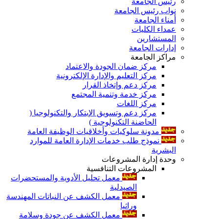
رئيس الجامعة
نواب رئيس الجامعة
أمناء الجامعة
عمداء الكليات
المستشارين
إدارات الجامعة
مراكز الجامعة
مركز ضمان الجودة والاعتماد
مركز التعليم والإدارة الإلكترونية
مركز دعم وإتخاذ القرار
مركز خدمة وتنمية المجتمع
مركز اللغات
مركز دعم وتسويق الإبتكار والتكنولوجيا (
الحاضنة التكنولوجية )
مدونة سلوكيات وأخلاقيات الوظيفة العامة
نموذج طلب خدمات الإدارة العامة للموارد
البشرية
وحدة إدارة المشروعات
المشروعات التنافسية
معمل تحليل الأدوية والمستحضرات
الصيدلية
معمل الكشف عن النباتات المهندسة
وراثيا
معمل الكشف عن جودة وسلامة