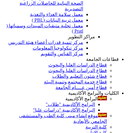
الصحة النباتية للحاصلات الزراعية
التصديرية
معمل سلامة الغذاء والتغذية
معمل تربية النباتات (PBL )
معمل تحلية متبقيات المبيدات وسمياتها (
Pratl )
مراكز التطوير
مركز تنمية قدرات أعضاء هيئة التدريس
مركز تنكولوجيا المعلومات
مركز القياس والتقويم
قطاعات الجامعة
قطاع الدراسات العليا والبحوث
قطاع الدراسات العليا والبحوث
قطاع شئون التعليم والطلاب
قطاع خدمة المجتمع وتنمية البيئة
قطاع أمين عــــام الجامعة
الكليات والبرامج الأكاديمية
البرامج الأكاديمية
البرامج الأكاديمية "طلاب"
البرامج الأكاديمية "دراسات عليا"
موقع إنشاء مبنى كلية الطب والمستشفى
الجامعي بالأبعادية
كلية التربية
كلية الاداب